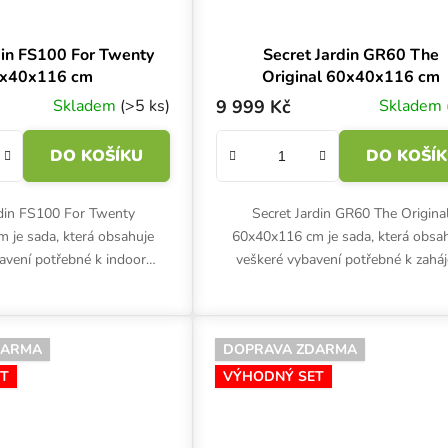
din FS100 For Twenty
Secret Jardin GR60 The
x40x116 cm
Original 60x40x116 cm
Skladem
(>5 ks)
9 999 Kč
Skladem
DO KOŠÍKU
DO KOŠÍ
rdin FS100 For Twenty
Secret Jardin GR60 The Origina
 je sada, která obsahuje
60x40x116 cm je sada, která obsa
avení potřebné k indoor
veškeré vybavení potřebné k zaháj
an, LED osvětlení s plným
indoor pěstování: stan, LED osvětle
 ventilační systém,...
růst, ventilační systém,...
DARMA
DOPRAVA ZDARMA
T
VÝHODNÝ SET