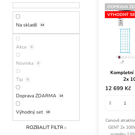
Výpis prod
DOPRAVA Z
VÝHODNÝ SE
Na skladě
14
Akce
0
Novinka
0
Kompletní
2x 1
Tip
0
12
12 699 Kč
Doprava ZDARMA
14
Výhodný set
18
Cenově atrakti
ROZBALIT FILTR
GENT 2x 100W
rozměry 120