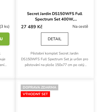
Secret Jardin DS150WFS Full
Spectrum Set 400W,
150x77x200 cm
(3 ks)
27 489 Kč
Na cestě
KU
DETAIL
l
Pěstební komplet Secret Jardin
huje
DS150WFS Full Spectrum Set je určen pro
ení
pěstování na ploše 150x77 cm po celý
ní na
pěstební cyklus. Kromě stanu zahrnuje i
LED osvětlení Cosmorrow (10...
DOPRAVA ZDARMA
VÝHODNÝ SET