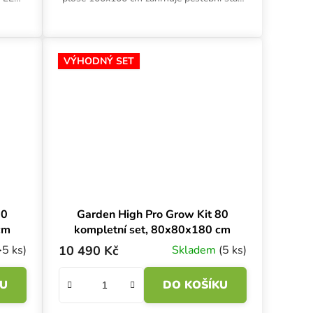
s bílou fólií, LED osvětlení Maxibright
oor
Daylight, kompletní...
VÝHODNÝ SET
60
Garden High Pro Grow Kit 80
cm
kompletní set, 80x80x180 cm
>5 ks)
10 490 Kč
Skladem
(5 ks)
KU
DO KOŠÍKU