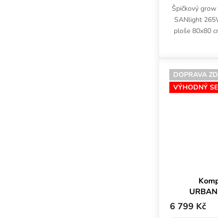
Špičkový grow
SANlight 265W
ploše 80x80 cm
bílou fólií,
kompl
DOPRAVA Z
VÝHODNÝ SE
Komp
URBAN
120W Se
6 799 Kč