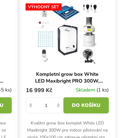
VÝHODNÝ SET
Kompletní grow box White
0W
LED Maxibright PRO 300W,
100x100x200 cm
>5 ks)
16 999 Kč
Skladem
(1 ks)
KU
DO KOŠÍKU
box
Kvalitní grow box komplet White LED
 se
Maxibright 300W pro indoor pěstování na
, LED
ploše 100x100 cm zahrnuje pěstební stan