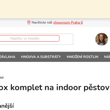
Navštivte náš 
showroom Praha 6
 ZÁVLAHA
HNOJIVA A SUBSTRÁTY
MNOŽENÍ ROSTLIN
NÁ
let
x komplet na indoor pěstov
nější