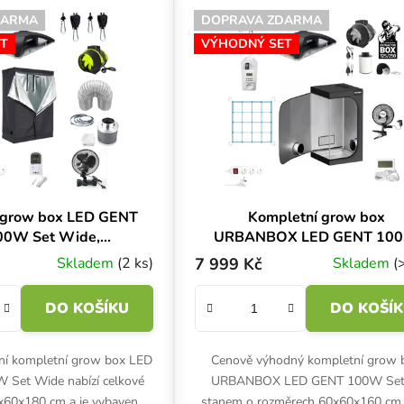
uktů
DARMA
DOPRAVA ZDARMA
T
VÝHODNÝ SET
 grow box LED GENT
Kompletní grow box
00W Set Wide,
URBANBOX LED GENT 10
0x60x180 cm
Set, 60x60x160 cm
Skladem
(2 ks)
7 999 Kč
Skladem
(
DO KOŠÍKU
DO KOŠÍ
vní kompletní grow box LED
Cenově výhodný kompletní grow 
 Set Wide nabízí celkové
URBANBOX LED GENT 100W Set
x60x180 cm a je vybaven
stanem o rozměrech 60x60x160 cm