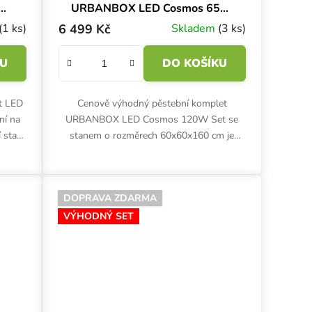
URBANBOX LED Cosmos 65W
Set, 40x40x120 cm
(1 ks)
6 499 Kč
Skladem
(3 ks)
KU
DO KOŠÍKU
t LED
Cenově výhodný pěstební komplet
ní na
URBANBOX LED Cosmos 120W Set se
 stan
stanem o rozměrech 60x60x160 cm je
ht,
vybaven LED osvětlením, ventilací a dalším
příslušenstvím je vhodný pro indoor...
DOPRAVA ZDARMA
VÝHODNÝ SET