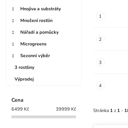
Hnojiva a substráty
Množení rostlin
Nářadí a pomůcky
Microgreens
Sezonní výběr
3 rostliny
Výprodej
Cena
6499
Kč
39999
Kč
Stránka
1
z
1
-
1