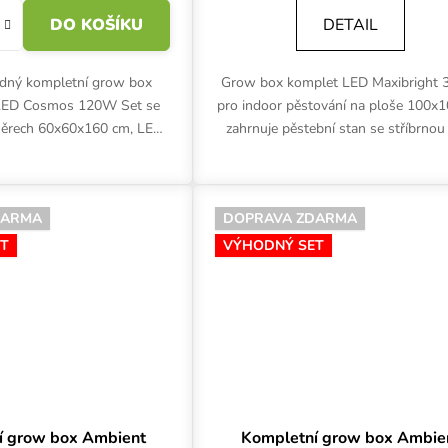
DO KOŠÍKU
DETAIL
dný kompletní grow box
Grow box komplet LED Maxibright
D Cosmos 120W Set se
pro indoor pěstování na ploše 100x
měrech 60x60x160 cm, LED
zahrnuje pěstební stan se stříbrnou f
m, ventilací a dalším
LED osvětlení Maxibright Dayligh
m je vhodný pro indoor...
kompletní ventilaci a...
DARMA
DOPRAVA ZDARMA
T
VÝHODNÝ SET
í grow box Ambient
Kompletní grow box Ambie