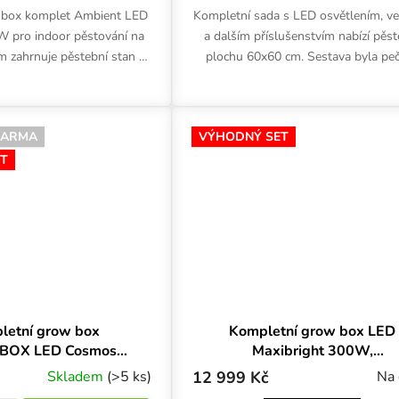
 box komplet Ambient LED
Kompletní sada s LED osvětlením, ven
 pro indoor pěstování na
a dalším příslušenstvím nabízí pěst
 zahrnuje pěstební stan s
plochu 60x60 cm. Sestava byla peč
 LED osvětlení SANlight,
navržena tak, aby nabízela vše, 
etní ventilaci a...
potřebujete pro...
DARMA
VÝHODNÝ SET
T
letní grow box
Kompletní grow box LED
BOX LED Cosmos
Maxibright 300W,
t, 60x60x160 cm
100x100x200 cm
Skladem
(>5 ks)
12 999 Kč
Na 