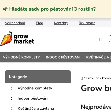
Přejít na obsah
🌱 Hledáte sady pro pěstování 3 rostlin?
Velkoobchod
Blog
Kontakty
Reklamace
VÝHODNÉ KOMPLETY
INDOOR PĚSTOVÁNÍ
KVĚTINÁČE A
Postranní panel
Kategorie
Přeskočit kategorie
Domů
/
Grow box komp
Grow bo
Výhodné komplety
Indoor pěstování
Nejprodáva
Květináče a závlaha