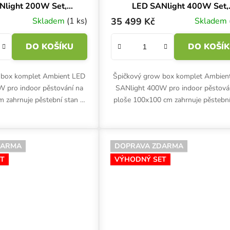
Nlight 200W Set,
LED SANlight 400W Set,
x60x160 cm
100x100x200 cm
Skladem
(1 ks)
35 499 Kč
Skladem
DO KOŠÍKU
DO KOŠÍ
 box komplet Ambient LED
Špičkový grow box komplet Ambien
 pro indoor pěstování na
SANlight 400W pro indoor pěstová
 zahrnuje pěstební stan s
ploše 100x100 cm zahrnuje pěstební
 LED osvětlení SANlight,
s bílou fólií, LED osvětlení SANlig
etní ventilaci a...
kompletní ventilaci a...
DARMA
DOPRAVA ZDARMA
T
VÝHODNÝ SET