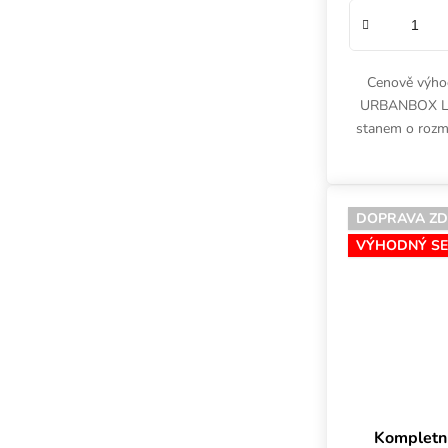
Cenově výho
URBANBOX LE
stanem o roz
osvětlení
příslušenství
DOPRAVA Z
VÝHODNÝ SE
Kompletn