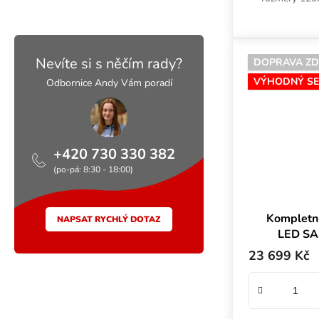
dvojitým LE
možnostm
Nevíte si s něčím rady?
DOPRAVA Z
VÝHODNÝ SE
Odbornice Andy Vám poradí
+420 730 330 382
(po-pá: 8:30 - 18:00)
Kompletn
NAPSAT RYCHLÝ DOTAZ
LED SA
80
23 699 Kč