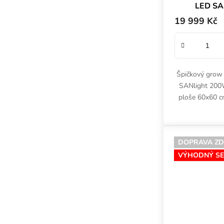
LED SA
60
19 999 Kč
Špičkový grow
SANlight 200W
ploše 60x60 cm
bílou fólií,
kompl
DOPRAVA Z
VÝHODNÝ SE