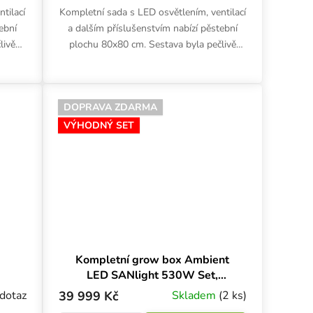
tilací
Kompletní sada s LED osvětlením, ventilací
ební
a dalším příslušenstvím nabízí pěstební
livě
plochu 80x80 cm. Sestava byla pečlivě
co
navržena tak, aby nabízela vše, co
potřebujete pro...
DOPRAVA ZDARMA
VÝHODNÝ SET
Kompletní grow box Ambient
LED SANlight 530W Set,
120x120x200 cm
dotaz
39 999 Kč
Skladem
(2 ks)