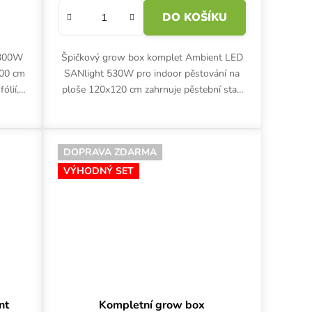
DO KOŠÍKU
 300W
Špičkový grow box komplet Ambient LED
100 cm
SANlight 530W pro indoor pěstování na
ólií,
ploše 120x120 cm zahrnuje pěstební stan
t,
s bílou fólií, LED osvětlení SANlight,
kompletní ventilaci s...
DOPRAVA ZDARMA
VÝHODNÝ SET
nt
Kompletní grow box