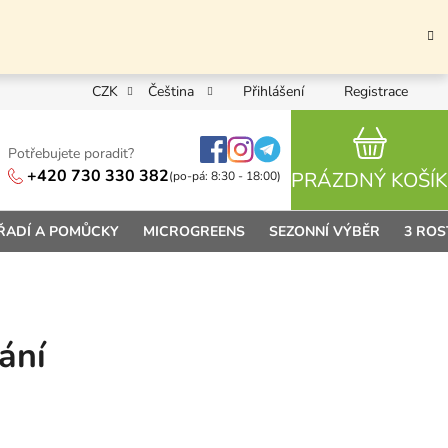
CZK
Čeština
Přihlášení
Registrace
Potřebujete poradit?
NÁKUPN
+420 730 330 382
PRÁZDNÝ KOŠÍK
(po-pá: 8:30 - 18:00)
ŘADÍ A POMŮCKY
MICROGREENS
SEZONNÍ VÝBĚR
3 ROS
ání