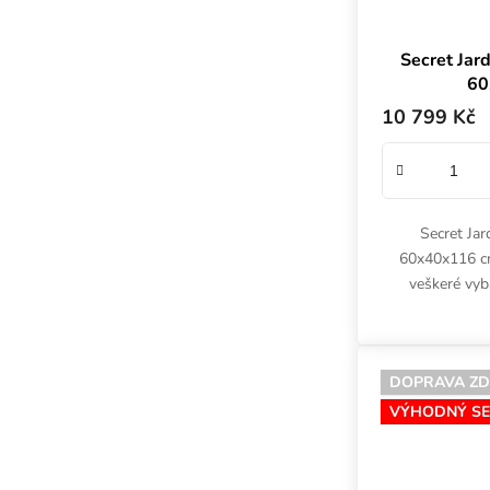
Secret Jar
60
10 799 Kč
Secret Ja
60x40x116 cm
veškeré vyb
pěstování: st
spektrem,
DOPRAVA Z
VÝHODNÝ SE