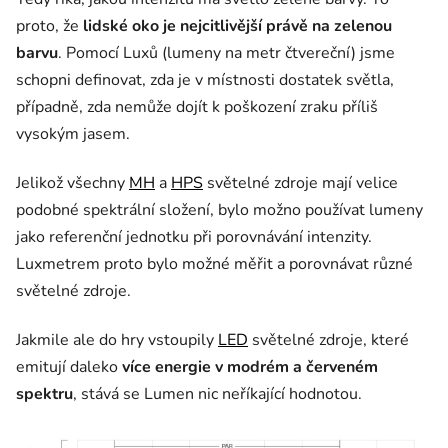
proto, že
lidské oko je nejcitlivější právě na zelenou
barvu
. Pomocí Luxů (lumeny na metr čtvereční) jsme
schopni definovat, zda je v místnosti dostatek světla,
případně, zda nemůže dojít k poškození zraku příliš
vysokým jasem.
Jelikož všechny
MH
a
HPS
světelné zdroje mají velice
podobné spektrální složení, bylo možno používat lumeny
jako referenční jednotku při porovnávání intenzity.
Luxmetrem proto bylo možné měřit a porovnávat různé
světelné zdroje.
Jakmile ale do hry vstoupily
LED
světelné zdroje, které
emitují daleko
více energie v modrém a červeném
spektru
, stává se Lumen nic neříkající hodnotou.