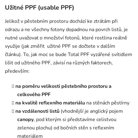
Užitné PPF (usable PPF)
Jelikož v pěstebním prostoru dochází ke ztrátám při
odrazu a ne všechny fotony dopadnou na povrch listů, je
nutné uvažovat o množství fotonů, které rostlina reálně
využije (jak změřit užitné PPF se dočtete v dalším
článku). To, jak moc se bude Total PPF vyzářené svítidlem
lišit od užitného PPF, závisí na různých faktorech,
především:
na poměru velikosti pěstebního prostoru a
celkového PPF
na kvalitě reflexního materiálu
na stěnách pěstírny
na vzdálenosti listů
(vhodnější je anglický pojem
canopy
, pod kterým si představíme celistvou
zelenou plochu) od bočních stěn s reflexním
materiálem