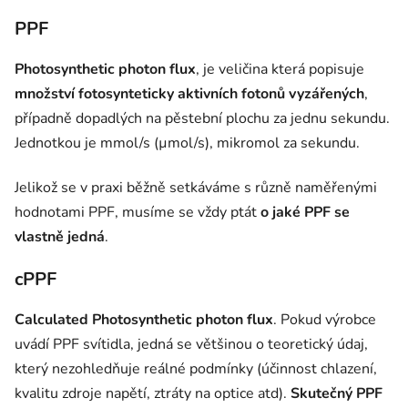
PPF
Photosynthetic photon flux
, je veličina která popisuje
množství fotosynteticky aktivních fotonů vyzářených
,
případně dopadlých na pěstební plochu za jednu sekundu.
Jednotkou je mmol/s (µmol/s), mikromol za sekundu.
Jelikož se v praxi běžně setkáváme s různě naměřenými
hodnotami PPF, musíme se vždy ptát
o jaké PPF se
vlastně jedná
.
cPPF
Calculated Photosynthetic photon flux
. Pokud výrobce
uvádí PPF svítidla, jedná se většinou o teoretický údaj,
který nezohledňuje reálné podmínky (účinnost chlazení,
kvalitu zdroje napětí, ztráty na optice atd).
Skutečný PPF