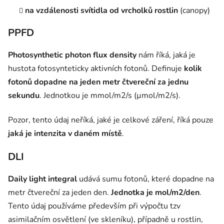
na vzdálenosti svítidla od vrcholků rostlin
(canopy)
PPFD
Photosynthetic photon flux density
nám říká, jaká je
hustota fotosynteticky aktivních fotonů. Definuje
kolik
fotonů dopadne na jeden metr čtvereční za jednu
sekundu
. Jednotkou je mmol/m2/s (µmol/m2/s).
Pozor, tento údaj neříká, jaké je celkové záření, říká pouze
jaká je intenzita v daném místě
.
DLI
Daily light integral
udává sumu fotonů, které dopadne na
metr čtvereční za jeden den.
Jednotka je mol/m2/den
.
Tento údaj používáme především při výpočtu tzv
asimilačním osvětlení (ve skleníku), případně u rostlin,