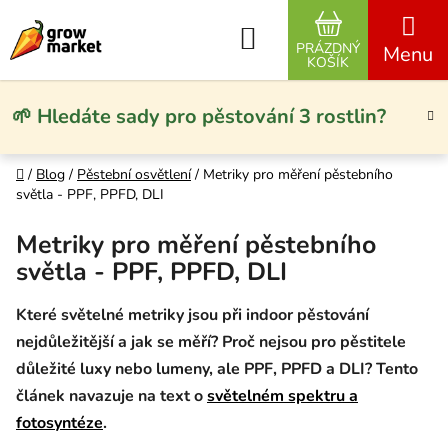
Přejít na obsah
Hledat
PRÁZDNÝ
NÁKUPNÍ KO
KOŠÍK
🌱 Hledáte sady pro pěstování 3 rostlin?
Domů
/
Blog
/
Pěstební osvětlení
/
Metriky pro měření pěstebního
světla - PPF, PPFD, DLI
Metriky pro měření pěstebního
světla - PPF, PPFD, DLI
Které světelné metriky jsou při indoor pěstování
nejdůležitější a jak se měří? Proč nejsou pro pěstitele
důležité luxy nebo lumeny, ale PPF, PPFD a DLI? Tento
článek navazuje na text o
světelném spektru a
fotosyntéze
.