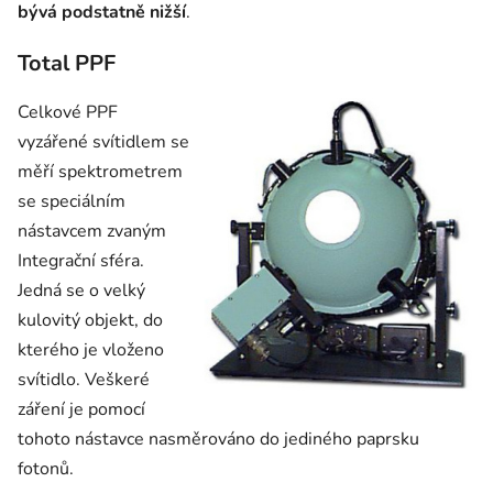
bývá podstatně nižší
.
Total PPF
Celkové PPF
vyzářené svítidlem se
měří spektrometrem
se speciálním
nástavcem zvaným
Integrační sféra.
Jedná se o velký
kulovitý objekt, do
kterého je vloženo
svítidlo. Veškeré
záření je pomocí
tohoto nástavce nasměrováno do jediného paprsku
fotonů.