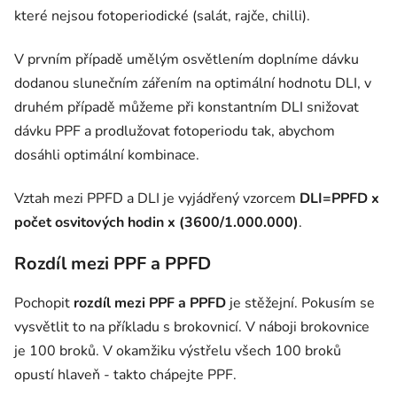
které nejsou fotoperiodické (salát, rajče, chilli).
V prvním případě umělým osvětlením doplníme dávku
dodanou slunečním zářením na optimální hodnotu DLI, v
druhém případě můžeme při konstantním DLI snižovat
dávku PPF a prodlužovat fotoperiodu tak, abychom
dosáhli optimální kombinace.
Vztah mezi PPFD a DLI je vyjádřený vzorcem
DLI=PPFD x
počet osvitových hodin x (3600/1.000.000)
.
Rozdíl mezi PPF a PPFD
Pochopit
rozdíl mezi PPF a PPFD
je stěžejní. Pokusím se
vysvětlit to na příkladu s brokovnicí. V náboji brokovnice
je 100 broků. V okamžiku výstřelu všech 100 broků
opustí hlaveň - takto chápejte PPF.