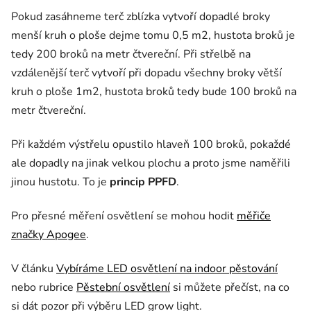
Pokud zasáhneme terč zblízka vytvoří dopadlé broky
menší kruh o ploše dejme tomu 0,5 m2, hustota broků je
tedy 200 broků na metr čtvereční. Při střelbě na
vzdálenější terč vytvoří při dopadu všechny broky větší
kruh o ploše 1m2, hustota broků tedy bude 100 broků na
metr čtvereční.
Při každém výstřelu opustilo hlaveň 100 broků, pokaždé
ale dopadly na jinak velkou plochu a proto jsme naměřili
jinou hustotu. To je
princip PPFD
.
Pro přesné měření osvětlení se mohou hodit
měřiče
značky Apogee
.
V článku
Vybíráme LED osvětlení na indoor pěstování
nebo rubrice
Pěstební osvětlení
si můžete přečíst, na co
si dát pozor při výběru LED grow light.