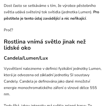
Dost často se setkáváme s tím, že výrobce pěstebního
světla udává světelný tok svítidla (jednotka Lumen).
Pro
pěstitele je tento údaj zavádějící a nic neříkající
.
Proč?
Rostlina vnímá světlo jinak než
lidské oko
Candela/Lumen/Lux
Vysvětlení nalezneme v definici fyzikální jednotky Lumen,
která je odvozena od základní jednotky SI soustavy
Candely. Candela je definována jako dané množství
energie monochromatického záření o vlnové délce 555
nm.
Tedy říká, jakou intenzitu má světlo zelené barvy. To