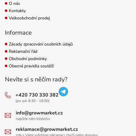
O nás
Kontakty
Velkoobchodní prodej
Informace
Zásady zpracování osobních údajů
Reklamační řád
Obchodní podmínky
Obecná pravidla soutěží
Nevíte si s něčím rady?
+420 730 330 382
(po-pá: 8:30 - 18:00)
info@growmarket.cz
napište nám kdykoliv
reklamace@growmarket.cz
zde s Vámi vyřešíme reklamaci zboží nebo dopravy