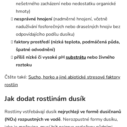
nešetrného zacházení nebo nedostatku organické
hmoty)
nesprávné hnojení
(nadměrné hnojení, včetně
nadužívání fosforečných nebo draselných hnojiv bez
odpovídajícího podílu dusíku)
faktory prostředí (nízká teplota, podmáčená půda,
špatné odvodnění)
příliš nízké či vysoké pH
substrátu
nebo živného
roztoku
Čtěte také:
Sucho, horko a jiné abiotické stresové faktory
rostlin
Jak dodat rostlinám dusík
Rostliny vstřebávají dusík
nejrychleji ve formě dusičnanů
(NO₃) rozpustných ve vodě
. Nerozpustné formy dusíku,
jako je močovina, musí být nejprve rozloženy půdními