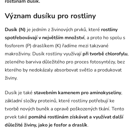
rostlinám dusík.
Význam dusíku pro rostliny
Dusík (N)
je jedním z živinových prvků, které
rostliny
spotřebovávají v největším množství
, a proto ho spolu s
fosforem (P) draslíkem (K) řadíme mezi takzvané
makroživiny. Dusík rostliny využívají
při tvorbě chlorofylu
,
zeleného barviva důležitého pro proces fotosyntézy, bez
kterého by nedokázaly absorbovat světlo a produkovat
živiny.
Dusík je také
stavebním kamenem pro aminokyseliny
,
základní složky proteinů, které rostliny potřebují ke
tvorbě nových buněk a opravě poškozených tkání. Tento
prvek také
pomáhá rostlinám získávat a využívat další
důležité živiny, jako je fosfor a draslík
.