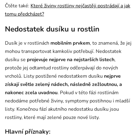
Čtěte také:
Které živiny rostliny nejčastěji postrádají a jak
tomu předcházet?
Nedostatek dusíku u rostlin
Dusík je v rostlinách
mobilním prvkem
, to znamená, že jej
mohou transportovat kamkoliv potřebují. Nedostatek
dusíku se
projevuje nejprve na nejstarších listech
,
protože jej odtamtud rostliny odčerpávají do nových
vrcholů. Listy postižené nedostatkem dusíku
nejprve
získají světle zelený nádech, následně zežloutnou, a
nakonec zcela uvadnou
. Pokud v této fázi rostlinám
nedodáme potřebné živiny, symptomy postihnou i mladší
listy. Konečnou fází akutního nedostatku dusíku jsou
rostliny, které mají zelené pouze nové listy.
Hlavní příznaky: