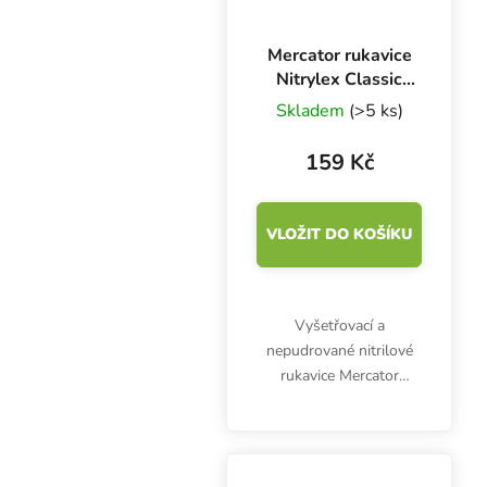
Mercator rukavice
Nitrylex Classic
BLACK L, 100 ks
Skladem
(>5 ks)
159 Kč
VLOŽIT DO KOŠÍKU
Vyšetřovací a
nepudrované nitrilové
rukavice Mercator
Nitrylex Classic BLACK
L, 100 ks. Jsou
klasifikovány jako
zdravotnický výrobek I.