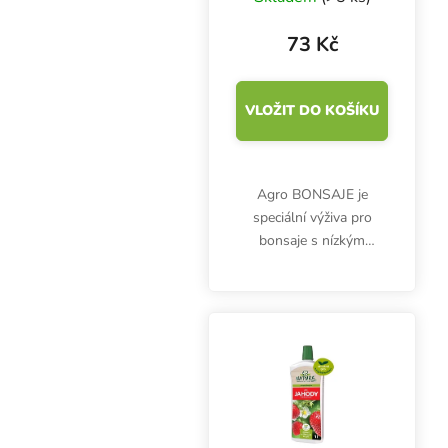
73 Kč
VLOŽIT DO KOŠÍKU
Agro BONSAJE je
speciální výživa pro
bonsaje s nízkým
obsahem dusíku.
Hnojivo omezuje bujný
růst, podporuje
kompaktní rozvoj,
stimuluje tvorbu jehličí a
drobnějších listů.