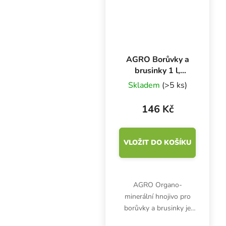
AGRO Borůvky a
brusinky 1 l,
základní hnojivo
Skladem
(>5 ks)
146 Kč
VLOŽIT DO KOŠÍKU
AGRO Organo-
minerální hnojivo pro
borůvky a brusinky je
unikátní kapalné