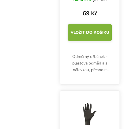
69 Kč
VLOŽIT DO KOŠÍKU
Odměrný džbánek -
plastová odměrka s
nálevkou, přesnost
stupnice 10 ml, objem
100 ml, výška 72 mm,
průměr 60 mm. Dílky
pro odměření po 2 ml.