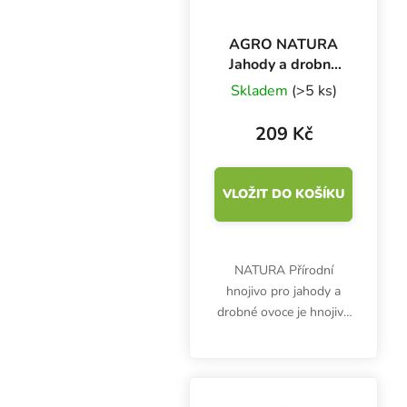
AGRO NATURA
Jahody a drobné
ovoce 1 l, přírodní
Skladem
(>5 ks)
hnojivo
209 Kč
VLOŽIT DO KOŠÍKU
NATURA Přírodní
hnojivo pro jahody a
drobné ovoce je hnojivo
s vyváženým obsahem
živin a je vhodné pro
ekologické zemědělství.
Je ideání pro