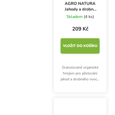
AGRO NATURA
Jahody a drobné
ovoce 1.5 kg,
Skladem
(4 ks)
přírodní hnojivo
209 Kč
VLOŽIT DO KOŠÍKU
Granulované organické
hnojivo pro pěstování
jahod a drobného ovoce.
NATURA Jahody je
vysoce kvalitní přírodní
organické hnojivo ve
formě granulek. Používá
se pro jahody, rybíz,...