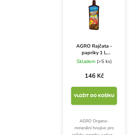
přihnojování všech
druhů jahod a...
AGRO Rajčata -
papriky 1 l,
základní hnojivo
Skladem
(>5 ks)
146 Kč
VLOŽIT DO KOŠÍKU
AGRO Organo-
minerální hnojivo pro
rajčata, papriky a okurky