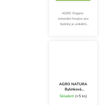
AGRO Organo-
minerální hnojivo pro
bylinky je unikátní
kapalné hnojivo.
Minerální složka
zajišťuje rychlý přísun
živin rostlině, zatímco
organická složka se
postupně uvolňuje do...
AGRO NATURA
Bylinková
zahrádka 500 ml,
Skladem
(>5 ks)
přírodní hnojivo