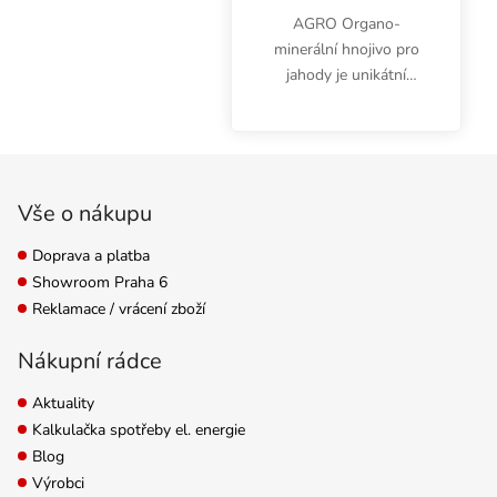
AGRO Organo-
minerální hnojivo pro
jahody je unikátní
kapalné hnojivo.
Minerální složka
zajišťuje rychlý přísun
Zápatí
živin rostlině, zatímco
organická složka se
Vše o nákupu
postupně uvolňuje do...
Doprava a platba
Showroom Praha 6
Reklamace / vrácení zboží
Nákupní rádce
Aktuality
Kalkulačka spotřeby el. energie
Blog
Výrobci