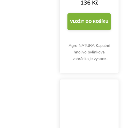
136 Kč
VLOŽIT DO KOŠÍKU
Agro NATURA Kapalné
hnojivo bylinková
zahrádka je vysoce
kvalitní přírodní hnojivo.
Používá se pro hnojení a
přihnojování bylinek,
koření (majoránka,
šalvěj, tymián,
meduňka...