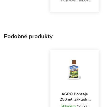
a dávkování hnojiv,
doplňků nebo kyselin.
Pipeta 3 ml nejen pro
pěstitele.
Podobné produkty
AGRO Bonsaje
250 ml, základní
hnojivo
Skladem
(>5 ks)