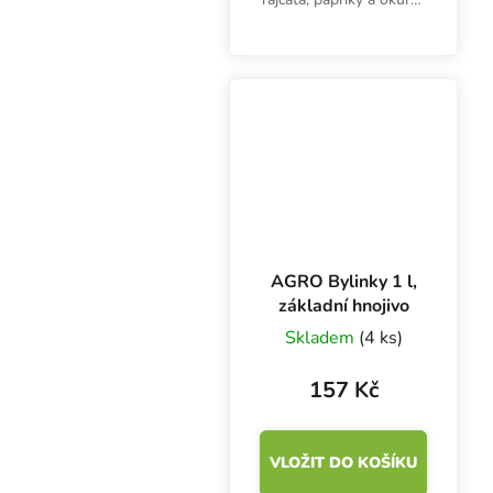
je unikátní kapalné
hnojivo. Minerální složka
zajišťuje rychlý přísun
vysokého obsahu živin,
zatímco organická
složka...
AGRO Bylinky 1 l,
základní hnojivo
Skladem
(4 ks)
157 Kč
VLOŽIT DO KOŠÍKU