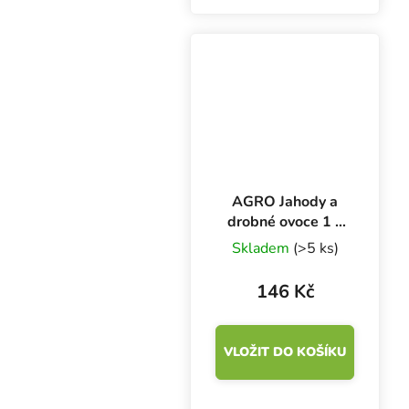
hnojivo. Minerální složka
zajišťuje rychlý přísun
živin rostlině, zatímco
organická složka se
postupně...
AGRO Jahody a
drobné ovoce 1 l,
základní hnojivo
Skladem
(>5 ks)
146 Kč
VLOŽIT DO KOŠÍKU