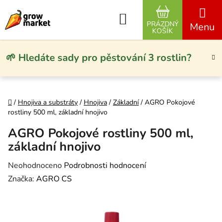
Přejít na obsah
Hledat
PRÁZDNÝ
NÁKUPNÍ KO
KOŠÍK
🌱 Hledáte sady pro pěstování 3 rostlin?
Domů
/
Hnojiva a substráty
/
Hnojiva
/
Základní
/
AGRO Pokojové
rostliny 500 ml, základní hnojivo
AGRO Pokojové rostliny 500 ml,
základní hnojivo
Průměrné hodnocení produktu je 0,0 z 5 hvězdiček.
Neohodnoceno
Podrobnosti hodnocení
Značka:
AGRO CS