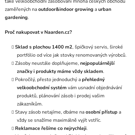
také velkoobchodní zásobování mnoha českých obchodů
zaměřených na
outdoor&indoor growing
a
urban
gardening
.
Proč nakupovat v Naarden.cz?
Sklad s plochou 1400 m2
, špičkový servis, široké
portfólio od více jak stovky renomovaných výrobců.
Zásoby neustále doplňujeme,
nejpopulárnější
značky i produkty máme vždy skladem
.
Pokročilý, přesto jednoduchý a
přehledný
velkoobchodní systém
vám usnadní objednávání
produktů, plánování zásob i prodej vašim
zákazníkům.
Stavy zásob netajíme, dbáme na
osobní přístup
a
vždy se snažíme maximálně vyjít vstříc.
Reklamace řešíme co nejrychleji
.