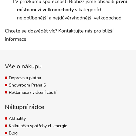
V průzkumu společnosti Biobizz jsme obsadili
první
místo mezi velkoobchody
v kategoriích
nejoblíbenější a nejdůvěryhodnější velkoobchod.
Chcete se dozvědět víc?
Kontaktujte nás
pro bližší
informace.
Zápatí
Vše o nákupu
Doprava a platba
Showroom Praha 6
Reklamace / vrácení zboží
Nákupní rádce
Aktuality
Kalkulačka spotřeby el. energie
Blog