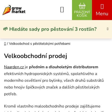
Přejít na obsah
Hledat
PRÁZDNÝ
NÁKUPNÍ KO
KOŠÍK
🌱 Hledáte sady pro pěstování 3 rostlin?
Domů
/
Velkoobchod s pěstitelskými potřebami
Velkoobchodní prodej
Naarden.cz
je
předním a dlouholetým distributorem
efektivních hydroponických systémů, spolehlivého a
moderního osvětlení pro bylinky, všech druhů substrátů
nebo hnojiv špičkových značek a dalších pěstitelských
potřeb.
Kromě vlastního maloobchodního prodeje zajišťujeme