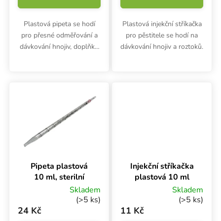
Plastová pipeta se hodí
Plastová injekční stříkačka
pro přesné odměřování a
pro pěstitele se hodí na
dávkování hnojiv, doplňků
dávkování hnojiv a roztoků.
nebo kyselin. Pipeta 5 ml
nejen pro pěstitele.
Pipeta plastová
Injekční stříkačka
10 ml, sterilní
plastová 10 ml
Skladem
Skladem
(>5 ks)
(>5 ks)
24 Kč
11 Kč