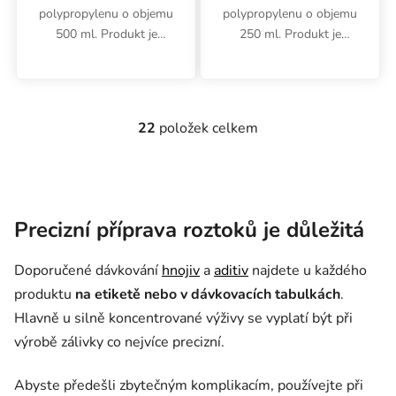
polypropylenu o objemu
polypropylenu o objemu
500 ml. Produkt je
250 ml. Produkt je
autoklávovatelný do
autoklávovatelný do 121
teploty 121°C.
°C, což umožňuje snadnou
sterilizaci.
22
položek celkem
Ovládací prvky výpisu
Precizní příprava roztoků je důležitá
Doporučené dávkování
hnojiv
a
aditiv
najdete u každého
produktu
na etiketě nebo v dávkovacích tabulkách
.
Hlavně u silně koncentrované výživy se vyplatí být při
výrobě zálivky co nejvíce precizní.
Abyste předešli zbytečným komplikacím, používejte při