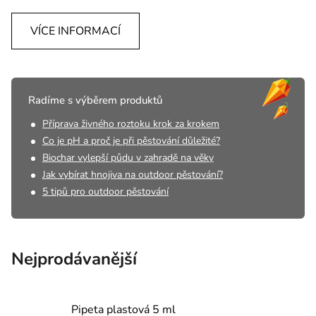
VÍCE INFORMACÍ
Radíme s výběrem produktů
Příprava živného roztoku krok za krokem
Co je pH a proč je při pěstování důležité?
Biochar vylepší půdu v zahradě na věky
Jak vybírat hnojiva na outdoor pěstování?
5 tipů pro outdoor pěstování
Nejprodávanější
Pipeta plastová 5 ml