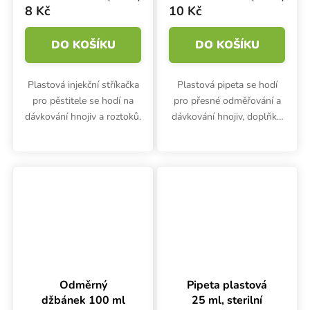
8 Kč
10 Kč
DO KOŠÍKU
DO KOŠÍKU
Plastová injekční stříkačka
Plastová pipeta se hodí
pro pěstitele se hodí na
pro přesné odměřování a
dávkování hnojiv a roztoků.
dávkování hnojiv, doplňků
nebo kyselin. Pipeta 3 ml
nejen pro pěstitele.
Odměrný
Pipeta plastová
džbánek 100 ml
25 ml, sterilní