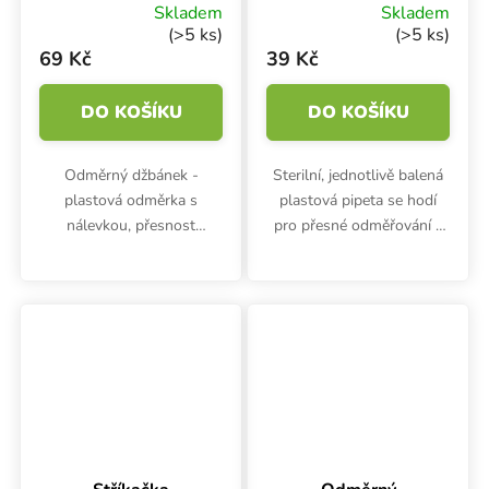
Skladem
Skladem
(>5 ks)
(>5 ks)
69 Kč
39 Kč
DO KOŠÍKU
DO KOŠÍKU
Odměrný džbánek -
Sterilní, jednotlivě balená
plastová odměrka s
plastová pipeta se hodí
nálevkou, přesnost
pro přesné odměřování a
stupnice 10 ml, objem 100
dávkování hnojiv, doplňků
ml, výška 72 mm, průměr
nebo kyselin při úpravě
60 mm. Dílky pro
pH. Pipeta 25 ml nejen pro
odměření po 2 ml.
pěstitele.