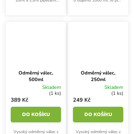
10ml a 25ml pipetami.
o objemu 1000 ml. Je plně
Umožňuje přesné a
autoklávovatelný do
pohodlné plnění i
teploty 121 °C.
vyprazdňování jednou
rukou. Ideální pomůcka
pro laboratoře a pěstební...
Odměrný válec,
Odměrný válec,
500ml
250ml
Skladem
Skladem
(1 ks)
(1 ks)
389 Kč
249 Kč
DO KOŠÍKU
DO KOŠÍKU
Vysoký odměrný válec z
Vysoký odměrný válec z