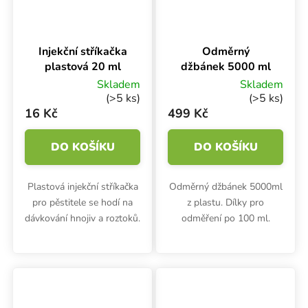
Injekční stříkačka
Odměrný
plastová 20 ml
džbánek 5000 ml
Skladem
Skladem
(>5 ks)
(>5 ks)
16 Kč
499 Kč
DO KOŠÍKU
DO KOŠÍKU
Plastová injekční stříkačka
Odměrný džbánek 5000ml
pro pěstitele se hodí na
z plastu. Dílky pro
dávkování hnojiv a roztoků.
odměření po 100 ml.