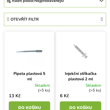
Řadit podle:
Nejprodávanější
OTEVŘÍT FILTR
Výpis produktů
Pipeta plastová 5
Injekční stříkačka
ml
plastová 2 ml
Skladem
Skladem
(>5 ks)
(>5 ks)
13 Kč
6 Kč
DO KOŠÍKU
DO KOŠÍKU