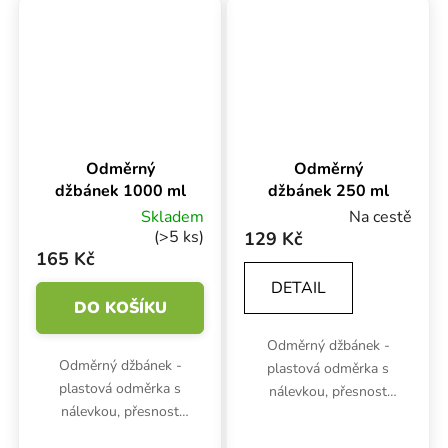
menší konve.
Odměrný
Odměrný
džbánek 1000 ml
džbánek 250 ml
Skladem
Na cestě
(>5 ks)
129 Kč
165 Kč
DETAIL
DO KOŠÍKU
Odměrný džbánek -
Odměrný džbánek -
plastová odměrka s
plastová odměrka s
nálevkou, přesnost
nálevkou, přesnost
stupnice 10ml, objem 250
stupnice 10 ml, objem
ml, výška 97 mm, průměr