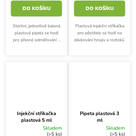
DO KOŠÍKU
DO KOŠÍKU
Sterilní, jednotlivě balená
Plastová injekční stříkačka
plastová pipeta se hodí
pro pěstitele se hodí na
pro přesné odměřování a
dávkování hnojiv a roztoků.
dávkování hnojiv, doplňků
nebo kyselin. Pipeta 10 ml
nejen pro pěstitele.
Injekční stříkačka
Pipeta plastová 3
plastová 5 ml
ml
Skladem
Skladem
(>5 ks)
(>5 ks)