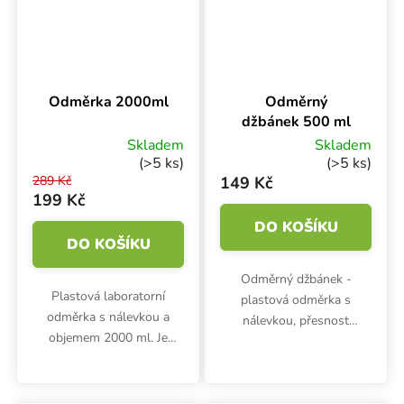
Odměrka 2000ml
Odměrný
džbánek 500 ml
Skladem
Skladem
(>5 ks)
(>5 ks)
289 Kč
149 Kč
199 Kč
DO KOŠÍKU
DO KOŠÍKU
Odměrný džbánek -
Plastová laboratorní
plastová odměrka s
odměrka s nálevkou a
nálevkou, přesnost
objemem 2000 ml. Je
stupnice 10 ml, objem 500
vhodná pro přesné
ml, výška 121 mm, průměr
dávkování hnojiv, míchání
102 mm. Dílky pro
roztoků nebo jako náhrada
odměření po 50 ml.