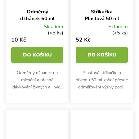
Odměrný
Stříkačka
džbánek 60 ml
Plastová 50 ml
Skladem
Skladem
(>5 ks)
(>5 ks)
10 Kč
52 Kč
DO KOŠÍKU
DO KOŠÍKU
Odměrný džbánek na
Plastová stříkačka o
míchání a přesná
objemu 50 ml zařídí přesné
dávkování živných a jiných
odměřování výživy podle
roztoků, objem 60ml. Dílky
tabulek doporučeného
pro odměření po 10 ml.
dávkování.