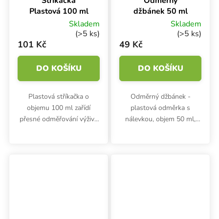
Stříkačka
Odměrný
Plastová 100 ml
džbánek 50 ml
Skladem
Skladem
(>5 ks)
(>5 ks)
101 Kč
49 Kč
DO KOŠÍKU
DO KOŠÍKU
Plastová stříkačka o
Odměrný džbánek -
objemu 100 ml zařídí
plastová odměrka s
přesné odměřování výživy
nálevkou, objem 50 ml,
podle tabulek
výška 61 mm, průměr 50
doporučeného dávkování.
mm. Dílky pro odměření
po 5 ml.