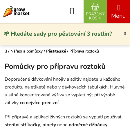
Přejít na obsah
Hledat
PRÁZDNÝ
NÁKUPNÍ KO
KOŠÍK
🌱 Hledáte sady pro pěstování 3 rostlin?
Domů
Domů
/
/
Nářadí a pomůcky
Nářadí a pomůcky
/
/
Pěstitelské
Pěstitelské
/
/
Příprava roztoků
Příprava roztoků
Pomůcky pro přípravu roztoků
Doporučené dávkování hnojiv a aditiv najdete u každého
produktu na etiketě nebo v dávkovacích tabulkách. Hlavně
u silně koncentrované výživy se vyplatí být při výrobě
zálivky
co nejvíce precizní
.
Při přípravě a aplikaci živných roztoků se vyplatí používat
sterilní stříkačky
,
pipety
nebo
odměrné džbánky
.