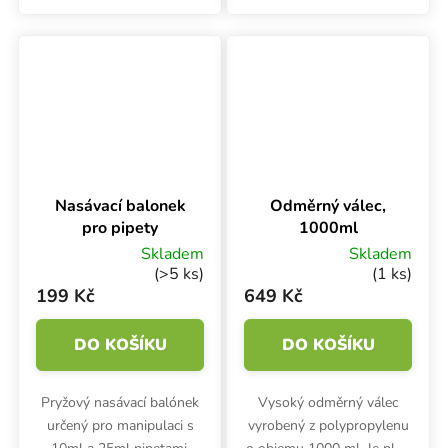
1000 ml, výška 149 mm,
80 mm. Dílky pro
průměr 123 mm. Dílky pro
odměření po 10 ml.
odměření po 100 ml.
Nasávací balonek
Odměrný válec,
pro pipety
1000ml
Skladem
Skladem
(>5 ks)
(1 ks)
199 Kč
649 Kč
DO KOŠÍKU
DO KOŠÍKU
Pryžový nasávací balónek
Vysoký odměrný válec
určený pro manipulaci s
vyrobený z polypropylenu