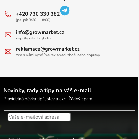
+420 730 330 382
(po-pá: 8:30 - 18:00)
info@growmarket.cz
napište nám kdykoliv
reklamace@growmarket.cz
zde s Vámi vyřešíme reklamaci zboží nebo dopravy
Novinky, rady a tipy na váš e-mail
Pravidelná dávka tipů, slev a akcí. Žádný spam.