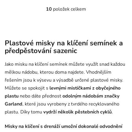
Garland Mini Seed Tray
spoustou otvorů, které
10
položek celkem
Ovládací prvky výpisu
Black s drenáží má...
umožňují nasávání vody a...
Plastové misky na klíčení semínek a
předpěstování sazenic
Jako misku na klíčení semínek můžete využít snad každou
mělkou nádobu, kterou doma najdete. Vhodnějším
řešením jsou k výsevu a výsadbě určené plastové misky.
Můžete se spokojit s
levnými mističkami z obyčejného
plastu
nebo dáte přednost
odolným nádobám značky
Garland
, které jsou vyrobeny z tvrdého recyklovaného
plastu. Díky tomu
vydrží několik pěstebních cyklů
.
Misky na klíčení s drenáží umožní dokonalé odvodnění