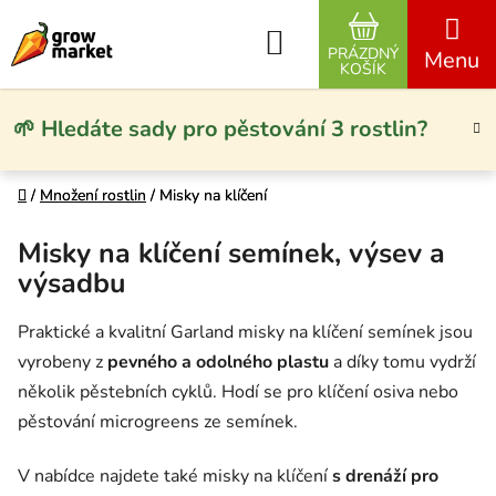
Přejít na obsah
Hledat
PRÁZDNÝ
NÁKUPNÍ KO
KOŠÍK
🌱 Hledáte sady pro pěstování 3 rostlin?
Domů
Domů
/
/
Množení rostlin
Množení rostlin
/
/
Misky na klíčení
Misky na klíčení
Misky na klíčení semínek, výsev a
výsadbu
Praktické a kvalitní Garland misky na klíčení semínek jsou
vyrobeny z
pevného a odolného plastu
a díky tomu vydrží
několik pěstebních cyklů. Hodí se pro klíčení osiva nebo
pěstování microgreens ze semínek.
V nabídce najdete také misky na klíčení
s drenáží pro