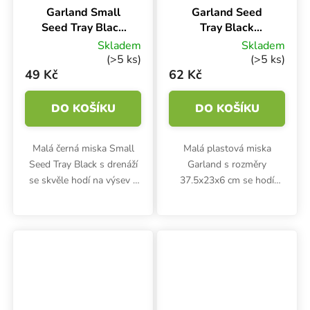
Garland Small
Garland Seed
Seed Tray Black
Tray Black
23x17x6 cm,
37.5x23x6 cm,
Skladem
Skladem
miska černá s
miska černá s
(>5 ks)
(>5 ks)
drenáží
drenáží
49 Kč
62 Kč
DO KOŠÍKU
DO KOŠÍKU
Malá černá miska Small
Malá plastová miska
Seed Tray Black s drenáží
Garland s rozměry
se skvěle hodí na výsev a
37.5x23x6 cm se hodí
klíčení semínek nebo
hlavně pro pěstování
pěstování microgreens.
microgreens a klíčení
Odolný podnos s drenáží o
semínek. Podmiska z
rozměrech 23x17x6 cm je
černého odolného plastu
vyroben...
má drenážní otvory na dně.