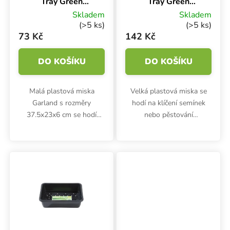
Tray Green
Tray Green
37.5x23x6 cm,
58x40.5x7 cm,
Skladem
Skladem
miska zelená s
plastová miska s
(>5 ks)
(>5 ks)
drenáží
drenáží
73 Kč
142 Kč
DO KOŠÍKU
DO KOŠÍKU
Malá plastová miska
Velká plastová miska se
Garland s rozměry
hodí na klíčení semínek
37.5x23x6 cm se hodí
nebo pěstování
hlavně pro pěstování
microgreens. Garland XL
microgreens a klíčení
Seed Tray Green je
semínek. Podmiska ze
vyrobena z pevného
zeleného odolného plastu
zeleného plastu. Drenáž
má drenážní otvory na dně.
zajistí, že substrát
nebude...