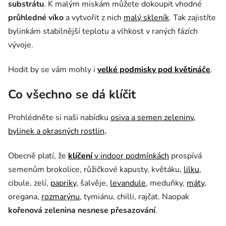
substrátu
. K malým miskám můžete dokoupit vhodné
průhledné víko
a vytvořit z nich
malý skleník
. Tak zajistíte
bylinkám stabilnější teplotu a vlhkost v raných fázích
vývoje.
Hodit by se vám mohly i
velké podmisky pod květináče
.
Co všechno se dá klíčit
Prohlédněte si naši nabídku
osiva a semen zeleniny,
bylinek a okrasných rostlin
.
Obecně platí, že
klíčení
v indoor podmínkách
prospívá
semenům brokolice, růžičkové kapusty, květáku,
lilku
,
cibule, zelí,
papriky
, šalvěje,
levandule
, meduňky,
máty
,
oregana,
rozmarýnu
, tymiánu, chilli, rajčat. Naopak
kořenová zelenina nesnese přesazování
.