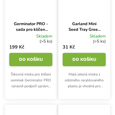
Germinator PRO -
Garland Mini
sada pro klíčení
Seed Tray Green
semen 1.5x9 cm
17x10x5 cm,
Skladem
Skladem
miska zelená s
(>5 ks)
(>5 ks)
drenáží
199 Kč
31 Kč
DO KOŠÍKU
DO KOŠÍKU
Šikovná miska pro klíčení
Malá zelená miska z
semínek Germinator PRO
odolného recyklovaného
výrazně podpoří správné
plastu je vhodná pro
vyklíčení všech typů
pěstování microgreens,
semen. Velká sada 1.5x9
klíčení semínek nebo
cm je vybavena
předpěstování sazeniček.
ultrazvukovým kontaktním
Garland Mini Seed Tray