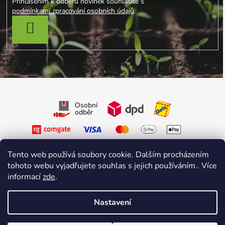
Přihlášením k odběru novinek souhlasíte s
podmínkami zpracování osobních údajů
PŘIHLÁSIT SE
Osobní
odběr
Tento web používá soubory cookie. Dalším procházením
tohoto webu vyjadřujete souhlas s jejich používáním.. Více
informací
zde
.
Sledujte nás na Facebooku
Sledujte nás na Instagramu
Nastavení
Vytvořil Shoptet Premium
&
sniperdesign.cz