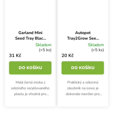
teploměrem a tak...
Green s drenáží má...
Garland Mini
Autopot
Seed Tray Black
Tray2Grow Seed
17x10x5 cm,
Tray podmiska na
Skladem
Skladem
miska černá s
semínka
(>5 ks)
(>5 ks)
drenáží
31 Kč
20 Kč
DO KOŠÍKU
DO KOŠÍKU
Malá černá miska z
Praktický a výkonný
odolného recyklovaného
zásobník na osivo je
plastu je vhodná pro
dokonale navržen pro
pěstování microgreens,
použití se systémem
klíčení semínek nebo
Autopot Tray2Grow. Dno
předpěstování sazeniček.
misky je perforováno