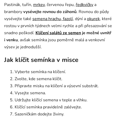
Pastinák, tuřín,
mrkev
, červenou řepu,
ředkvičky
a
brambory
vysévejte rovnou do záhonů
.
Rovnou do půdy
vysévejte také
semena hrachu, fazolí
, dýní a
okurek
, které
rostou v prvních týdnech velmi rychle a při přesazování se
snadno poškodí.
Klíčení salátů ze semen
je možné uvnitř
i venku
, avšak semínka jsou poměrně malá a venkovní
výsev je jednodušší.
Jak klíčit semínka v misce
Vyberte semínka na klíčení.
Zvolte, kde semena klíčit.
Připravte misku na klíčení a výsevní substrát.
Vysejte semena.
Udržujte klíčící semena v teple a vlhku.
Klíčící semínka pravidelně zalévejte.
Sazeničkám dodejte živiny.