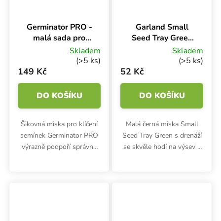
Germinator PRO -
Garland Small
malá sada pro
Seed Tray Green
klíčení semen
23x17x6 cm,
Skladem
Skladem
1.5x5.5 cm
miska zelená s
(>5 ks)
(>5 ks)
drenáží
149 Kč
52 Kč
DO KOŠÍKU
DO KOŠÍKU
Šikovná miska pro klíčení
Malá černá miska Small
semínek Germinator PRO
Seed Tray Green s drenáží
výrazně podpoří správné
se skvěle hodí na výsev a
vyklíčení všech typů
klíčení semínek nebo
semen. Malá sada 1.5x5.5
pěstování microgreens.
cm je vybavena
Odolný podnos s drenáží o
ultrazvukovým kontaktním
rozměrech 23x17x6 cm je
teploměrem a tak...
vyroben...