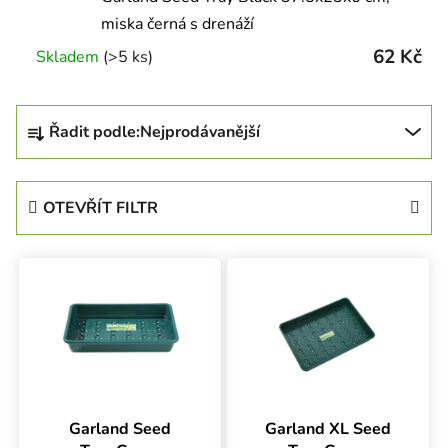
miska černá s drenáží
62 Kč
Skladem
(>5 ks)
Řazení produktů
Řadit podle:
Nejprodávanější
OTEVŘÍT FILTR
Výpis produktů
Garland Seed
Garland XL Seed