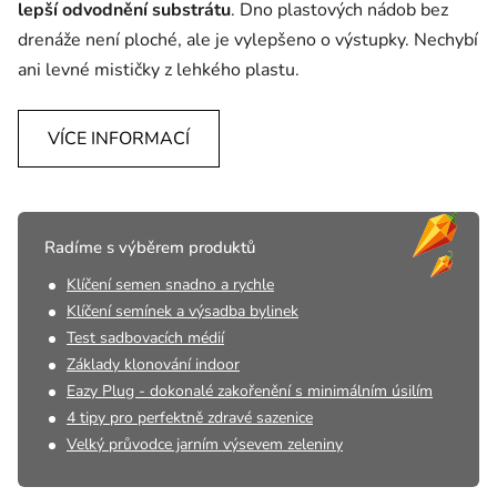
lepší odvodnění substrátu
. Dno plastových nádob bez
drenáže není ploché, ale je vylepšeno o výstupky. Nechybí
ani levné mističky z lehkého plastu.
VÍCE INFORMACÍ
Radíme s výběrem produktů
Klíčení semen snadno a rychle
Klíčení semínek a výsadba bylinek
Test sadbovacích médií
Základy klonování indoor
Eazy Plug - dokonalé zakořenění s minimálním úsilím
4 tipy pro perfektně zdravé sazenice
Velký průvodce jarním výsevem zeleniny