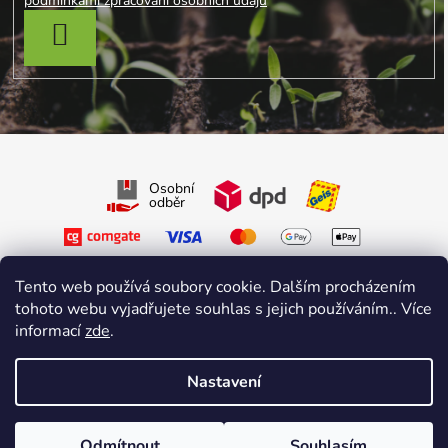
podmínkami zpracování osobních údajů
PŘIHLÁSIT SE
Osobní
odběr
Tento web používá soubory cookie. Dalším procházením
tohoto webu vyjadřujete souhlas s jejich používáním.. Více
informací
zde
.
Sledujte nás na Facebooku
Sledujte nás na Instagramu
Nastavení
Vytvořil Shoptet Premium
&
sniperdesign.cz
Copyright 2026
Growmarket.cz
. Všechna práva vyhrazena.
Odmítnout
Souhlasím