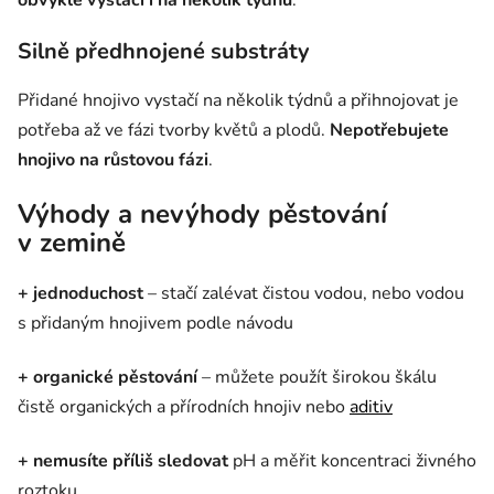
Silně předhnojené substráty
Přidané hnojivo vystačí na několik týdnů a přihnojovat je
potřeba až ve fázi tvorby květů a plodů.
Nepotřebujete
hnojivo na růstovou fázi
.
Výhody a nevýhody pěstování
v zemině
+
jednoduchost
– stačí zalévat čistou vodou, nebo vodou
s přidaným hnojivem podle návodu
+
organické pěstování
– můžete použít širokou škálu
čistě organických a přírodních hnojiv nebo
aditiv
+
nemusíte příliš sledovat
pH a měřit koncentraci živného
roztoku