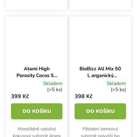
vhodný na bio pěstování
perlitu. Živiny vydrží po
bylinek ve vegan kvalitě.
dobu fáze růstu,
Obsahuje živiny jen na 1.
maximálně 3 týdny.
týden, pak vyžaduje...
Zemina obsahuje špičkový
mix rašeliny a...
Atami High
BioBizz All Mix 50
Porosity Cocos 50
l, organický
l, kokosový
substrát
Skladem
Skladem
substrát
(>5 ks)
(>5 ks)
399 Kč
398 Kč
DO KOŠÍKU
DO KOŠÍKU
Mimořádně vzdušný
Pěstební zeminový
kokosový substrát Atami
substrát nejvyšší bio