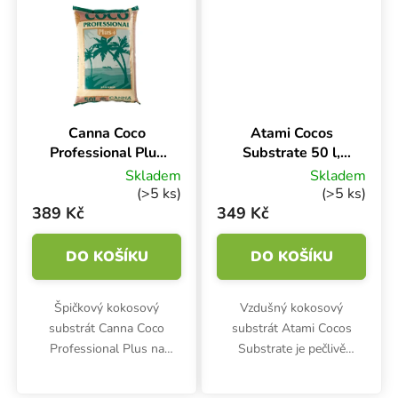
přírodní látky a...
umožňuje...
Canna Coco
Atami Cocos
Professional Plus
Substrate 50 l,
50 l, kokosový
kokosový substrát
Skladem
Skladem
substrát
(>5 ks)
(>5 ks)
389 Kč
349 Kč
DO KOŠÍKU
DO KOŠÍKU
Špičkový kokosový
Vzdušný kokosový
substrát Canna Coco
substrát Atami Cocos
Professional Plus na
Substrate je pečlivě
outdoor i indoor pěstování.
vyčištěné a pufrované
Výhodou je homogenní
inertní médium, které