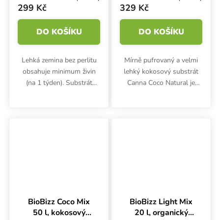
299 Kč
329 Kč
DO KOŠÍKU
DO KOŠÍKU
Lehká zemina bez perlitu
Mírně pufrovaný a velmi
obsahuje minimum živin
lehký kokosový substrát
(na 1 týden). Substrát
Canna Coco Natural je
Plagron Light mix 50 l je
vhodnější pro zkušenější
směs vysoce kvalitní
pěstitele. Neobsahuje
rašeliny a umožňuje
živiny. Hmotnost 50 litrů je
maximální kontrolu nad
pouze 12 kg.
výživou.
BioBizz Coco Mix
BioBizz Light Mix
50 l, kokosový
20 l, organický