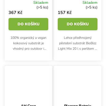
substrát
substrát
Skladem
Skladem
(>5 ks)
(>5 ks)
367 Kč
157 Kč
DO KOŠÍKU
DO KOŠÍKU
100% organický a vegan
Lehce předhnojený
kokosový substrát je
pěstební substrát BioBizz
vhodný pro outdoor i
Light Mix 20 l s perlitem je
indoor pěstování bylinek.
vhodný na bio pěstování
Neobsahuje žádné živiny.
bylinek ve vegan kvalitě.
Rostliny v BioBizz Coco
Obsahuje živiny jen na 1.
Mix je třeba živit od 1.
týden, pak vyžaduje...
týdne.