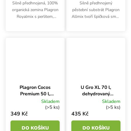
Silně předhnojená, 100%
Silně předhnojený
organická zemina Plagron
pěstební substrát Plagron
Royalmix s perlitem,
Allmix tvoří špičková směs
vermikompostem a
rašelin, perlitu a
výživou na přibližně 6
vermikompostu. Rostlinám
týdnů. Optimální růstové
dodá organické živiny na
podmínky, špičkové
cca 6 týdnů. Vhodný pro
výsledky při bio...
ekologické...
Plagron Cocos
U Gro XL 70 l,
Premium 50 l,
dehydrovaný
kokosový substrát
kokosový substrát
Skladem
Skladem
(>5 ks)
(>5 ks)
349 Kč
435 Kč
DO KOŠÍKU
DO KOŠÍKU