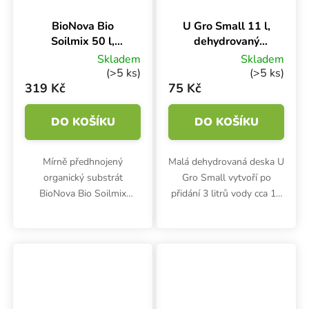
BioNova Bio
U Gro Small 11 l,
Soilmix 50 l,
dehydrovaný
organický
kokosový substrát
Skladem
Skladem
substrát
(>5 ks)
(>5 ks)
319 Kč
75 Kč
DO KOŠÍKU
DO KOŠÍKU
Mírně předhnojený
Malá dehydrovaná deska U
organický substrát
Gro Small vytvoří po
BioNova Bio Soilmix
přidání 3 litrů vody cca 11
obsahuje malé množství
litrů kvalitního kokosového
živin na 1-2 týdne. Směs
substrátu. Nízký podíl
kvalitních rašelin,
vláken. Hmotnost 650
kompostu a perlitu je
gramů. S trichodermou.
vhodná pro pěstování v
bio a...