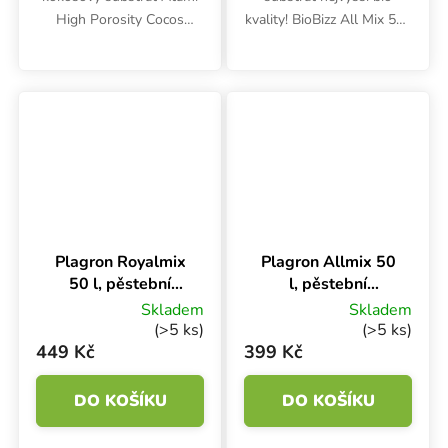
High Porosity Cocos
kvality! BioBizz All Mix 50 l
obsahuje kvalitní vlákna z
zajistí živiny v růstové fázi
kokosu a perlit. Při
a v několika dalších
pěstování s lehce
týdnech. Podporuje
předhnojeným kokosem se
produktivní kořenové
doporučuje začít s...
prostředí a...
Plagron Royalmix
Plagron Allmix 50
50 l, pěstební
l, pěstební
substrát
substrát
Skladem
Skladem
(>5 ks)
(>5 ks)
449 Kč
399 Kč
DO KOŠÍKU
DO KOŠÍKU