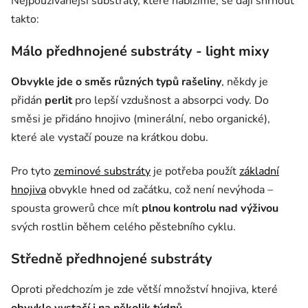
Nejpoužívanější substráty, které nabízíme, se dají shrnout
takto:
Málo předhnojené substráty - light mixy
Obvykle jde o směs různých typů rašeliny
, někdy je
přidán
perlit
pro lepší vzdušnost a absorpci vody. Do
směsi je přidáno hnojivo (minerální, nebo organické),
které ale vystačí pouze na krátkou dobu.
Pro tyto
zeminové substráty
je potřeba použít
základní
hnojiva
obvykle hned od začátku, což není nevýhoda –
spousta growerů chce mít
plnou kontrolu nad výživou
svých rostlin během celého pěstebního cyklu.
Středně předhnojené substráty
Oproti předchozím je zde větší množství hnojiva, které
obvykle vystačí i na několik týdnů
.