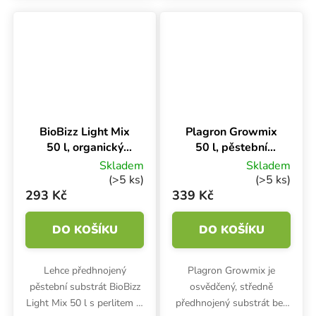
struktura, ideální poměr
obsahuje živiny na první
voda 73% a vzduch 23%.
týden. Drží stabilní EC,
hospodaří s živinami.
BioBizz Light Mix
Plagron Growmix
50 l, organický
50 l, pěstební
substrát
substrát bez
Skladem
Skladem
perlitu
(>5 ks)
(>5 ks)
293 Kč
339 Kč
DO KOŠÍKU
DO KOŠÍKU
Lehce předhnojený
Plagron Growmix je
pěstební substrát BioBizz
osvědčený, středně
Light Mix 50 l s perlitem je
předhnojený substrát bez