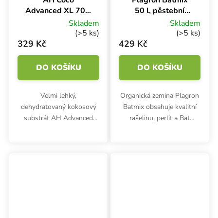
AH Coco
Plagron Batmix
Advanced XL 70 l,
50 l, pěstební
kokosový substrát
substrát
Skladem
Skladem
(>5 ks)
(>5 ks)
329 Kč
429 Kč
DO KOŠÍKU
DO KOŠÍKU
Velmi lehký,
Organická zemina Plagron
dehydratovaný kokosový
Batmix obsahuje kvalitní
substrát AH Advanced
rašelinu, perlit a Bat
Coco XL s trichodermou.
Guano. Silně předhnojený
Smícháním s 11 litry vody
substrát vydrží přibližně 6
vytvoříte 70 litrů kvalitního
týdnů. Rostlinám zajistí
kokosu. Rozměr 30x31x11
extra fosfor a draslík.
cm.