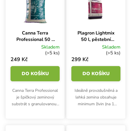
Canna Terra
Plagron Lightmix
Professional 50 l,
50 l, pěstební
pěstební substrát
substrát s
Skladem
Skladem
perlitem
(>5 ks)
(>5 ks)
249 Kč
299 Kč
DO KOŠÍKU
DO KOŠÍKU
Canna Terra Professional
Ideálně provzdušněná a
je špičkový zeminový
lehká zemina obsahuje
substrát s granulovanou i
minimum živin (na 1
černou rašelinou a
týden). Substrát Plagron
perlitem. Zdravý pěstební
Light mix 50 l je směs
mix bez virů a nemocí
vysoce kvalitní rašeliny a
obsahuje podpůrné
vzdušného perlitu, která