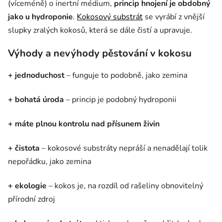
(víceméně) o inertní médium,
princip hnojení je obdobný
jako u hydroponie
.
Kokosový substrát
se vyrábí z vnější
slupky zralých kokosů, která se dále čistí a upravuje.
Výhody a nevýhody pěstování v kokosu
+
jednoduchost
– funguje to podobně, jako zemina
+
bohatá úroda
– princip je podobný hydroponii
+
máte plnou kontrolu nad přísunem živin
+
čistota
– kokosové substráty nepráší a nenadělají tolik
nepořádku, jako zemina
+
ekologie
– kokos je, na rozdíl od rašeliny obnovitelný
přírodní zdroj