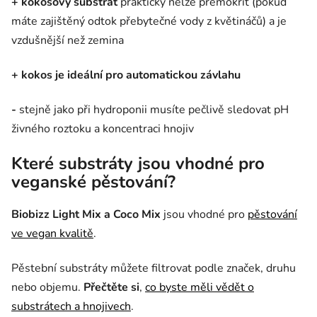
+
kokosový substrát
prakticky nelze přemokřit (pokud
máte zajištěný odtok přebytečné vody z květináčů) a je
vzdušnější než zemina
+
kokos je ideální pro automatickou závlahu
-
stejně jako při hydroponii musíte pečlivě sledovat pH
živného roztoku a koncentraci hnojiv
Které substráty jsou vhodné pro
veganské pěstování?
Biobizz Light Mix a Coco Mix
jsou vhodné pro
pěstování
ve vegan kvalitě
.
Pěstební substráty můžete filtrovat podle značek, druhu
nebo objemu.
Přečtěte si
,
co byste měli vědět o
substrátech a hnojivech
.