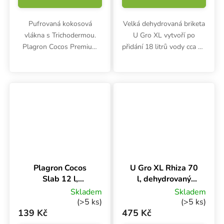
Pufrovaná kokosová
Velká dehydrovaná briketa
vlákna s Trichodermou.
U Gro XL vytvoří po
Plagron Cocos Premium
přidání 18 litrů vody cca 70
50 l má velmi nízké EC,
litrů kvalitního kokosového
stabilní pH, zdravé a silné
substrátu. Nízký podíl
kořeny. Rostliny v
vláken. Hmotnost 5 kg. S
substrátu bez živin se
trichodermou.
vyživují od 1. dne.
Plagron Cocos
U Gro XL Rhiza 70
Slab 12 l,
l, dehydrovaný
kokosová rohož
kokosový substrát
Skladem
Skladem
s mykorhizou
(>5 ks)
(>5 ks)
139 Kč
475 Kč