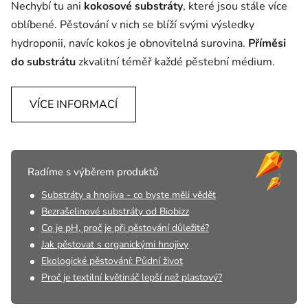
Nechybí tu ani
kokosové substráty
, které jsou stále více
oblíbené. Pěstování v nich se blíží svými výsledky
hydroponii, navíc kokos je obnovitelná surovina.
Příměsi
do substrátu
zkvalitní téměř každé pěstební médium.
VÍCE INFORMACÍ
Radíme s výběrem produktů
Substráty a hnojiva - co byste měli vědět
Bezrašelinové substráty od Biobizz
Co je pH, proč je při pěstování důležité?
Jak pěstovat s organickými hnojivy
Ekologické pěstování: Půdní život
Proč je textilní květináč lepší než plastový?