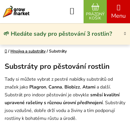
Přejít na obsah
Hledat
PRÁZDNÝ
NÁKUPNÍ KO
KOŠÍK
🌱 Hledáte sady pro pěstování 3 rostlin?
Domů
Domů
/
/
Hnojiva a substráty
Hnojiva a substráty
/
/
Substráty
Substráty
Substráty pro pěstování rostlin
Tady si můžete vybrat z pestré nabídky substrátů od
značek jako
Plagron
,
Canna
,
Biobizz
,
Atami
a další.
Substrát pro indoor pěstování je obvykle
směsí kvalitní
upravené rašeliny s různou úrovní předhnojení
. Substráty
jsou vzdušné, dobře drží vodu a živiny a tím podporují
rostliny k bohatému růstu a úrodě.