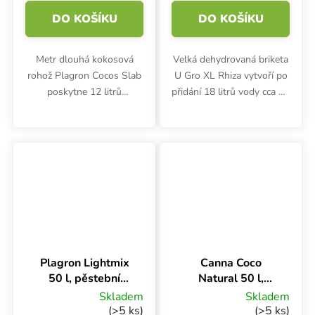
DO KOŠÍKU
DO KOŠÍKU
Metr dlouhá kokosová
Velká dehydrovaná briketa
rohož Plagron Cocos Slab
U Gro XL Rhiza vytvoří po
poskytne 12 litrů
přidání 18 litrů vody cca 70
substrátu. Garantuje
litrů kvalitního kokosového
stabilní pH a nízké EC.
substrátu. Nízký podíl
Substrát s Trichodermou
vláken. Hmotnost 5 kg, S
neobsahuje žádné živiny,
trichodermou a...
hnojiva se...
Plagron Lightmix
Canna Coco
50 l, pěstební
Natural 50 l,
substrát bez
kokosový substrát
Skladem
Skladem
perlitu
(>5 ks)
(>5 ks)