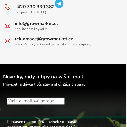
+420 730 330 382
(po-pá: 8:30 - 18:00)
info@growmarket.cz
napište nám kdykoliv
reklamace@growmarket.cz
zde s Vámi vyřešíme reklamaci zboží nebo dopravy
Novinky, rady a tipy na váš e-mail
Pravidelná dávka tipů, slev a akcí. Žádný spam.
Přihlášením k odběru novinek souhlasíte s