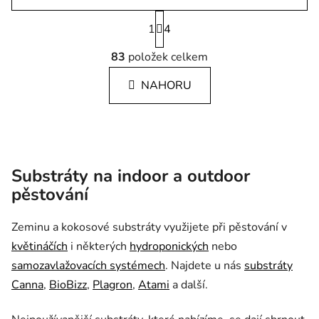
Stránkování
1
4
Ovládací prvky výpisu
83
položek celkem
NAHORU
Substráty na indoor a outdoor
pěstování
Zeminu a kokosové substráty využijete při pěstování v
květináčích
i některých
hydroponických
nebo
samozavlažovacích systémech
. Najdete u nás
substráty
Canna
,
BioBizz
,
Plagron
,
Atami
a další.