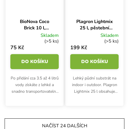
BioNova Coco
Plagron Lightmix
Brick 10 l,
25 l, pěstební
dehydrovaný
substrát s
Skladem
Skladem
kokosový substrát
perlitem
(>5 ks)
(>5 ks)
75 Kč
199 Kč
DO KOŠÍKU
DO KOŠÍKU
Po přidání cca 3.5 až 4 litrů
Lehký půdní substrát na
vody získáte z lehké a
indoor i outdoor. Plagron
snadno transportovatelné
Lightmix 25 l obsahuje
lisované brikety BioNova
vyvážené množství rašeliny
Coco Brick 10 litrů
a vzdušného perlitu s
kvalitního kokosového
minimálním obsahem živin.
substrátu s pH 5.8.
Lehce předhnojená zemina
Rozměry...
na...
NAČÍST 24 DALŠÍCH