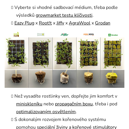
Vyberte si vhodné sadbovací médium, třeba podle
výsledků
growmarket testu klíčivosti
.
Eazy Plug
x
Root!t
x
Jiffy
x
AgraWool
x
Grodan
Než vysadíte
rostlinky
ven, dopřejte jim komfort v
miniskleníku
nebo
propagačním boxu
, třeba i pod
optimalizovaným osvětlením
.
S dokonalým rozvojem kořenového systému
pomohou
speciální živiny a kořenové stimulátory