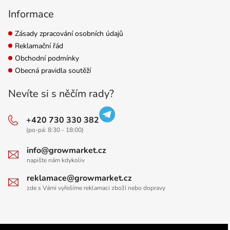
Informace
Zásady zpracování osobních údajů
Reklamační řád
Obchodní podmínky
Obecná pravidla soutěží
Nevíte si s něčím rady?
+420 730 330 382
(po-pá: 8:30 - 18:00)
info@growmarket.cz
napište nám kdykoliv
reklamace@growmarket.cz
zde s Vámi vyřešíme reklamaci zboží nebo dopravy