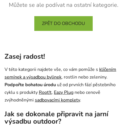
Můžete se ale podívat na ostatní kategorie.
ZPĚT DO OBCHODU
Zasej radost!
V této kategorii najdete
vše, co vám pomůže s
klíčením
semínek a výsadbou bylinek
, rostlin nebo zeleniny.
Podpořte bohatou úrodu
už od prvních fází pěstebního
cyklu s produkty
Root!t
,
Eazy Plug
nebo cenově
zvýhodněnými
sadbovacími komplety
.
​Jak se dokonale připravit na jarní
výsadbu outdoor?