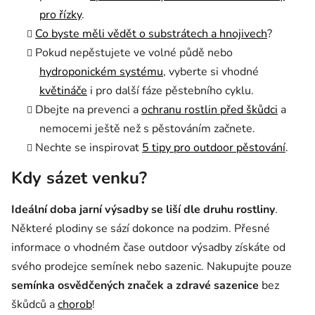
pro řízky
.
Co byste měli vědět o substrátech a hnojivech
?
Pokud nepěstujete ve volné půdě nebo
hydroponickém systému
, vyberte si vhodné
květináče
i pro další fáze pěstebního cyklu.
Dbejte na prevenci
a
ochranu rostlin před škůdci
a
nemocemi ještě než s pěstováním začnete
.
Nechte se inspirovat
5 tipy pro outdoor pěstování
.
​Kdy sázet venku?
Ideální doba jarní výsadby
se liší
dle druhu rostliny
.
Některé plodiny se sází dokonce na podzim. Přesné
informace o vhodném čase outdoor výsadby získáte od
svého prodejce semínek nebo sazenic. Nakupujte pouze
semínka osvědčených značek a zdravé sazenice
bez
škůdců a
chorob
!