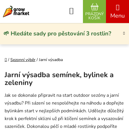
Přejít na obsah
Hledat
PRÁZDNÝ
NÁKUPNÍ KO
KOŠÍK
🌱 Hledáte sady pro pěstování 3 rostlin?
Domů
/
Sezonní výběr
/
Jarní výsadba
Jarní výsadba semínek, bylinek a
zeleniny
Jak se dokonale připravit na start outdoor sezóny a jarní
výsadbu? Při sázení se nespoléhejte na náhodu a dopřejte
bylinkám start v nejlepších podmínkách. Udělejte důležitý
krok k perfektní sklizni už při klíčení semínek a vysazování
sazeniček. Dokonalou péčí o mladé rostlinky podpoříte