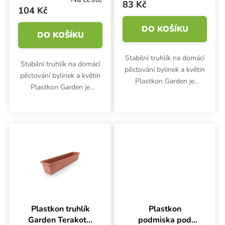
83 Kč
104 Kč
DO KOŠÍKU
DO KOŠÍKU
Stabilní truhlík na domácí
Stabilní truhlík na domácí
pěstování bylinek a květin
pěstování bylinek a květin
Plastkon Garden je
Plastkon Garden je
vyroben z odolného plastu
vyroben z odolného plastu
a dobře drží tvar.
a dobře drží tvar.
Plastkon truhlík
Plastkon
Garden Terakota,
podmiska pod