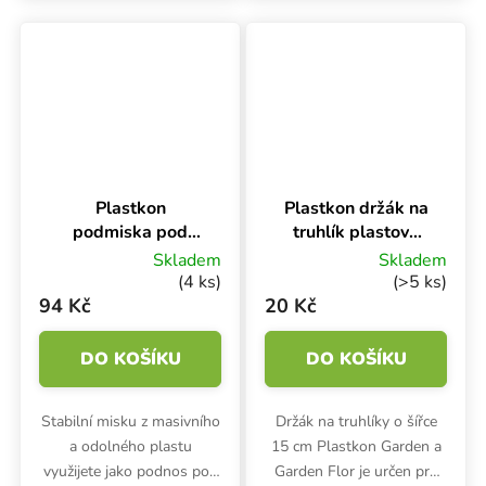
pro květináče.
Plastkon
Plastkon držák na
podmiska pod
truhlík plastový
truhlík Garden
Universal
Skladem
Skladem
Antracit,
Antracit, 15 cm na
(4 ks)
(>5 ks)
100x17x4.5 cm
hranu
94 Kč
20 Kč
DO KOŠÍKU
DO KOŠÍKU
Stabilní misku z masivního
Držák na truhlíky o šířce
a odolného plastu
15 cm Plastkon Garden a
využijete jako podnos pod
Garden Flor je určen pro