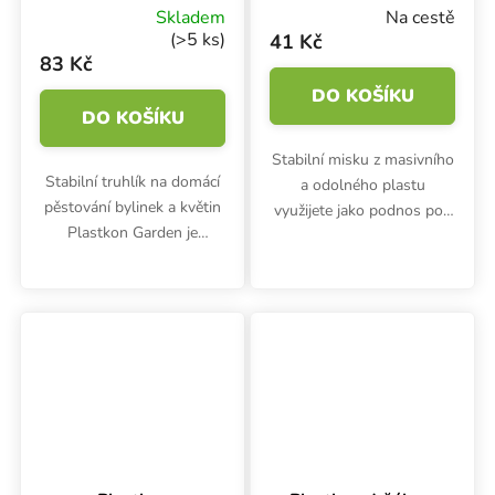
80x17x15 cm
truhlík Garden
Skladem
Na cestě
Antracit,
(>5 ks)
41 Kč
50x17x4.5 cm
83 Kč
DO KOŠÍKU
DO KOŠÍKU
Stabilní misku z masivního
Stabilní truhlík na domácí
a odolného plastu
pěstování bylinek a květin
využijete jako podnos pod
Plastkon Garden je
truhlíky Plastkon Garden.
vyroben z odolného plastu
Hodí se i jako podmiska
a dobře drží tvar.
pro květináče.