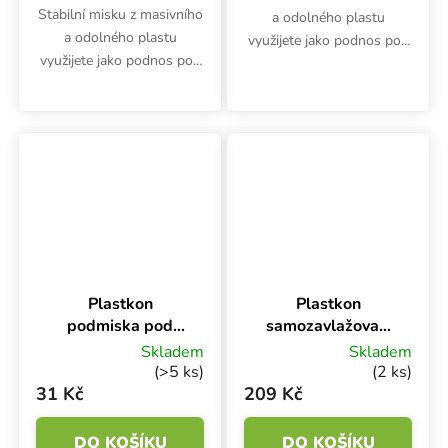
Stabilní misku z masivního
a odolného plastu
a odolného plastu
využijete jako podnos pod
využijete jako podnos pod
truhlíky Plastkon Garden.
truhlíky Plastkon Garden.
Hodí se i jako podmiska
Hodí se i jako podmiska
pro květináče.
pro květináče.
Plastkon
Plastkon
podmiska pod
samozavlažovací
truhlík Garden
truhlík Extra Line
Skladem
Skladem
Terakota,
Smart Bílá,
(>5 ks)
(2 ks)
40x17x4.5 cm
53x16x15 cm
31 Kč
209 Kč
DO KOŠÍKU
DO KOŠÍKU