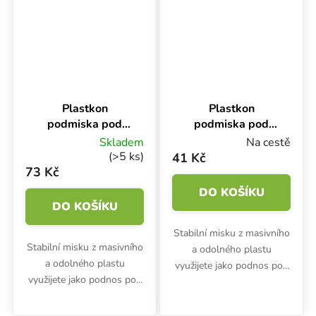
Plastkon
Plastkon
podmiska pod
podmiska pod
truhlík Garden
truhlík Garden
Skladem
Na cestě
Terakota,
Hnědá,
(>5 ks)
41 Kč
80x17x4.5 cm
50x17x4.5 cm
73 Kč
DO KOŠÍKU
DO KOŠÍKU
Stabilní misku z masivního
Stabilní misku z masivního
a odolného plastu
a odolného plastu
využijete jako podnos pod
využijete jako podnos pod
truhlíky Plastkon Garden.
truhlíky Plastkon Garden.
Hodí se i jako podmiska
Hodí se i jako podmiska
pro květináče.