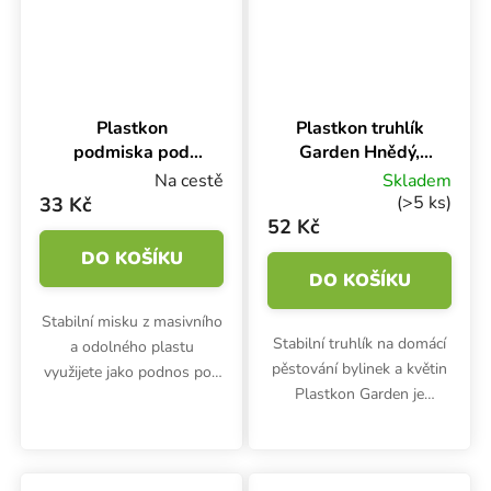
Plastkon
Plastkon truhlík
podmiska pod
Garden Hnědý,
truhlík Garden
50x17x15 cm
Na cestě
Skladem
Antracit,
(>5 ks)
33 Kč
40x17x4.5 cm
52 Kč
DO KOŠÍKU
DO KOŠÍKU
Stabilní misku z masivního
Stabilní truhlík na domácí
a odolného plastu
pěstování bylinek a květin
využijete jako podnos pod
Plastkon Garden je
truhlíky Plastkon Garden.
vyroben z odolného plastu
Hodí se i jako podmiska
a dobře drží tvar.
pro květináče.