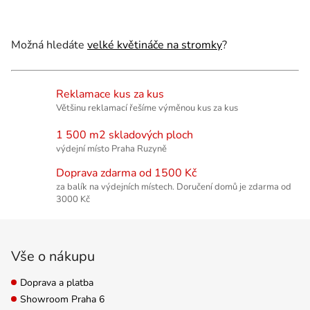
Možná hledáte
velké květináče na stromky
?
Reklamace kus za kus
Většinu reklamací řešíme výměnou kus za kus
1 500 m2 skladových ploch
výdejní místo Praha Ruzyně
Doprava zdarma od 1500 Kč
za balík na výdejních místech. Doručení domů je zdarma od
3000 Kč
Zápatí
Vše o nákupu
Doprava a platba
Showroom Praha 6