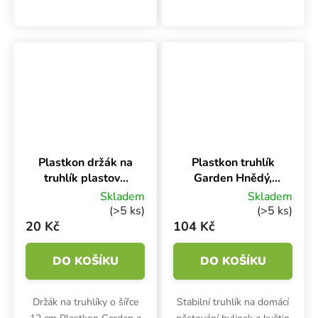
truhlíky Plastkon Garden.
zavěšení na hranu.
Hodí se i jako podmiska
Rozměry odolného
pro květináče.
polypropylenového držáku
jsou 21x1.2x13.3 cm.
Plastkon držák na
Plastkon truhlík
truhlík plastový
Garden Hnědý,
Universal
100x17x15 cm
Skladem
Skladem
Antracit, 12 cm na
(>5 ks)
(>5 ks)
hranu
20 Kč
104 Kč
DO KOŠÍKU
DO KOŠÍKU
Držák na truhlíky o šířce
Stabilní truhlík na domácí