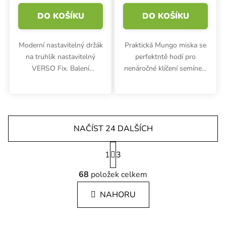
DO KOŠÍKU
DO KOŠÍKU
Moderní nastavitelný držák
Praktická Mungo miska se
na truhlík nastavitelný
perfektntě hodí pro
VERSO Fix. Balení
nenáročné klíčení semínek,
obsahuje 2 ks.
oříšků a luštěnin. Domácí
pěstování čerstvých
microgreens, klíčků a
výhonků je hračka. Klíčící
miska je...
NAČÍST 24 DALŠÍCH
Stránkování
1
3
Ovládací prvky výpisu
68
položek celkem
NAHORU