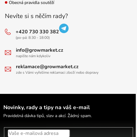
Obecná pravidla soutěží
Nevíte si s něčím rady?
+420 730 330 382
(po-pá: 8:30 - 18:00)
info@growmarket.cz
napište nám kdykoliv
reklamace@growmarket.cz
zde s Vámi vyřešíme reklamaci zboží nebo dopravy
Novinky, rady a tipy na váš e-mail
Pravidelná dávka tipů, slev a akcí. Žádný spam.