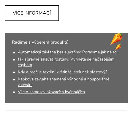
VÍCE INFORMACÍ
Radíme s výběrem produktů
Automatická závlaha bez elektřiny: Poradíme jak na to!
Jak správně zalévat rostliny: Vyhněte se nejčastějším
chybám
Kdy a proč je textilní květináč lepší než plastový?
Kapková závlaha znamená výhodné a hospodárné
zalévání
Vše o samozavlažovacích květináčích