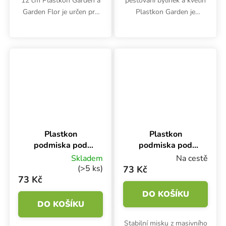
12 cm Plastkon Garden a
pěstování bylinek a květin
Garden Flor je určen pro
Plastkon Garden je
zavěšení na hranu.
vyroben z odolného plastu
Rozměry odolného
a dobře drží tvar.
polypropylenového držáku
jsou 21x1.2x13.3 cm.
Plastkon
Plastkon
podmiska pod
podmiska pod
truhlík Garden
truhlík Garden
Skladem
Na cestě
Hnědá,
Antracit,
(>5 ks)
73 Kč
80x17x4.5 cm
80x17x4.5 cm
73 Kč
DO KOŠÍKU
DO KOŠÍKU
Stabilní misku z masivního