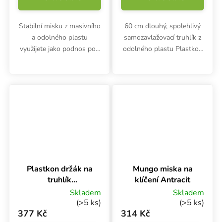
Stabilní misku z masivního
60 cm dlouhý, spolehlivý
a odolného plastu
samozavlažovací truhlík z
využijete jako podnos pod
odolného plastu Plastkon
truhlíky Plastkon Garden.
Smart Extra line se hodí
Hodí se i jako podmiska
pro pěstování rostlin,
pro květináče.
okrasných květin a bylinek
v indoor i outdoor
prostředí.
Plastkon držák na
Mungo miska na
truhlík
klíčení Antracit
nastavitelný
Skladem
Skladem
VERSO Fix, 2 ks
(>5 ks)
(>5 ks)
377 Kč
314 Kč