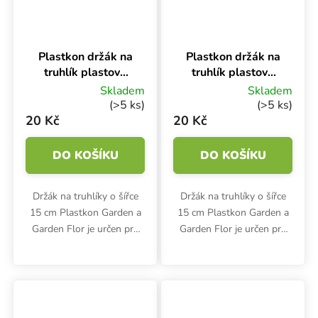
Plastkon držák na
Plastkon držák na
truhlík plastový
truhlík plastový
Universal
Universal
Skladem
Skladem
Terakota, 15 cm
Terakota, 15 cm
(>5 ks)
(>5 ks)
na trubku
na hranu
20 Kč
20 Kč
DO KOŠÍKU
DO KOŠÍKU
Držák na truhlíky o šířce
Držák na truhlíky o šířce
15 cm Plastkon Garden a
15 cm Plastkon Garden a
Garden Flor je určen pro
Garden Flor je určen pro
zavěšení na zábradlí nebo
zavěšení na hranu.
trubku. Rozměry odolného
Rozměry odolného
polypropylenového držáku
polypropylenového držáku
jsou 21x1.2x13.3 cm.
jsou 21x1.2x13.3 cm.