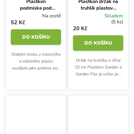
Plastkon
Plastkon držák na
podmiska pod
truhlík plastový
truhlík Garden
Universal
Na cestě
Skladem
Antracit,
Antracit, 15 cm na
(5 ks)
52 Kč
60x17x4.5 cm
trubku
20 Kč
DO KOŠÍKU
DO KOŠÍKU
Stabilní misku z masivního
Držák na truhlíky o šířce
a odolného plastu
15 cm Plastkon Garden a
využijete jako podnos pod
Garden Flor je určen pro
truhlíky Plastkon Garden.
zavěšení na zábradlí nebo
Hodí se i jako podmiska
trubku. Rozměry odolného
pro květináče.
polypropylenového držáku
jsou 21x1.2x13.3 cm.