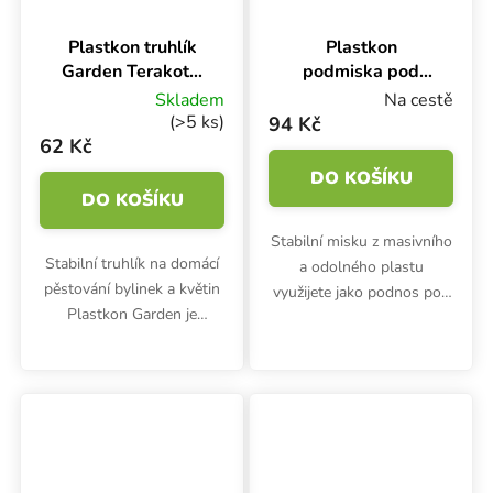
Plastkon truhlík
Plastkon
Garden Terakota,
podmiska pod
60x17x15 cm
truhlík Garden
Skladem
Na cestě
Terakota,
(>5 ks)
94 Kč
100x17x4.5 cm
62 Kč
DO KOŠÍKU
DO KOŠÍKU
Stabilní misku z masivního
Stabilní truhlík na domácí
a odolného plastu
pěstování bylinek a květin
využijete jako podnos pod
Plastkon Garden je
truhlíky Plastkon Garden.
vyroben z odolného plastu
Hodí se i jako podmiska
a dobře drží tvar.
pro květináče.