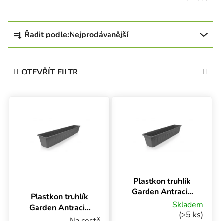
Řazení produktů
Řadit podle:
Nejprodávanější
OTEVŘÍT FILTR
Výpis produktů
Plastkon truhlík
Průměrné hodnocení produktu je 5,0 z 5 hvěz
Garden Antracit,
Plastkon truhlík
80x17x15 cm
Skladem
Garden Antracit,
(>5 ks)
100x17x15 cm
Na cestě