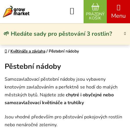
Přejít na obsah
Hledat
PRÁZDNÝ
NÁKUPNÍ KO
KOŠÍK
🌱 Hledáte sady pro pěstování 3 rostlin?
Domů
Domů
/
/
Květináče a závlaha
Květináče a závlaha
/
/
Pěstební nádoby
Pěstební nádoby
Pěstební nádoby
Samozavlažovací pěstební nádoby jsou vybaveny
knotovým zavlažováním a perfektně se hodí do malých
městských bytů. Najdete zde
chytré i obyčejné nebo
samozavlažovací květináče a truhlíky
Jsou vhodné především pro pěstování pokojových rostlin
nebo nenáročné zeleniny.