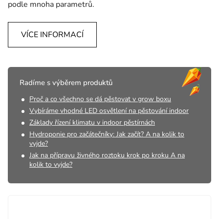
podle mnoha parametrů.
VÍCE INFORMACÍ
Radíme s výběrem produktů
Proč a co všechno se dá pěstovat v grow boxu
Vybíráme vhodné LED osvětlení na pěstování indoor
Základy řízení klimatu v indoor pěstírnách
Hydroponie pro začátečníky: Jak začít? A na kolik to
vyjde?
Jak na přípravu živného roztoku krok po kroku A na
kolik to vyjde?