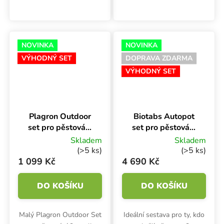
Juliana Marleyho. Sada s 3
Set obsahuje prémiový
textilními květináči Gronest
substrát, základní výživu a
Aquabreath o objemu 15
stimulátory Atami VGN,
l...
prodyšné textilní...
NOVINKA
NOVINKA
VÝHODNÝ SET
DOPRAVA ZDARMA
VÝHODNÝ SET
Plagron Outdoor
Biotabs Autopot
set pro pěstování
set pro pěstování
3 rostlin
3 rostlin
Skladem
Skladem
(>5 ks)
(>5 ks)
1 099 Kč
4 690 Kč
DO KOŠÍKU
DO KOŠÍKU
Malý Plagron Outdoor Set
Ideální sestava pro ty, kdo