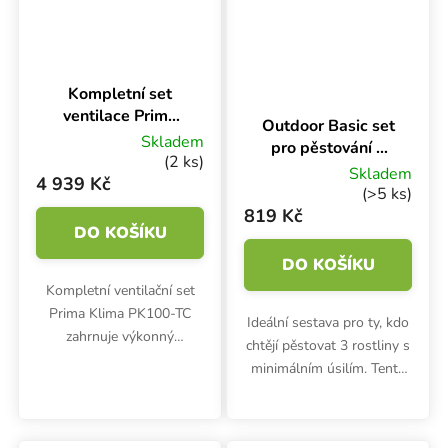
Kompletní set
Průměrné hodnoce
ventilace Prima
Outdoor Basic set
Klima PKVS
Skladem
pro pěstování 3
PK100-TC, 100
(2 ks)
rostlin
Skladem
mm - 280 m3/h
4 939 Kč
(>5 ks)
819 Kč
DO KOŠÍKU
DO KOŠÍKU
Kompletní ventilační set
Prima Klima PK100-TC
Ideální sestava pro ty, kdo
zahrnuje výkonný
chtějí pěstovat 3 rostliny s
ventilátor s regulací otáček
minimálním úsilím. Tento
dle teploty, účinný pachový
set obsahuje prémiový
filtr s aktivním uhlím,
substrát, základní výživu v
odolné 3m ventilační
Biotabs tabletách,