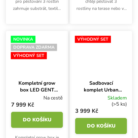
pro pěstování 3 rostlin
chtějí pěstovat 3
zahrnuje substrát, textilní
rostliny na terase nebo ve
květináče o objemu 11 l,
skleníku bio a bez
mini sadu hnojiv Plagron
elektrické energie. Tento
Alga na růst a květ a
set obsahuje
lepové desky. Součástí
samozavlažovací květináče
NOVINKA
VÝHODNÝ SET
sady...
Autopot,...
DOPRAVA ZDARMA
VÝHODNÝ SET
Kompletní grow
Sadbovací
box LED GENT
komplet Urban
100W,
GENT
Na cestě
Skladem
60x60x140 cm -
Propagation PRO,
(>5 ks)
7 999 Kč
SILVER
80x60x40 cm -
3 999 Kč
BEZ MÉDIA
DO KOŠÍKU
DO KOŠÍKU
Kompletní grow box je