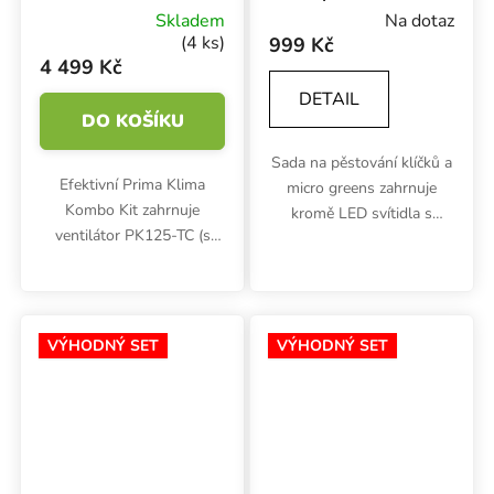
400 m3/h,
microgreens s
Skladem
Na dotaz
ventilátor a filtr
LED osvětlením,
(4 ks)
999 Kč
Hempflax
4 499 Kč
DETAIL
DO KOŠÍKU
Sada na pěstování klíčků a
Efektivní Prima Klima
micro greens zahrnuje
Kombo Kit zahrnuje
kromě LED svítidla s
ventilátor PK125-TC (s
příkonem 26W a
regulací otáček dle
světelným spektrem na
teploty), pachový filtr s
růst také 3 podmisky
aktivním uhlím Eco line
Garland o rozměrech
K2601-flat-125 a kovový
56x28x3 cm (z toho 1 s...
VÝHODNÝ SET
VÝHODNÝ SET
držák na ventilátor.