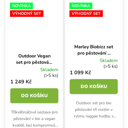
potrubí,...
prodyšné textilní...
NOVINKA
NOVINKA
VÝHODNÝ SET
VÝHODNÝ SET
Marley Biobizz set
Průměrné hodnocení produktu je 5,0 z 5 hvěz
pro pěstování 3
Outdoor Vegan
rostlin
Skladem
set pro pěstování
(>5 ks)
3 rostlin
Skladem
1 099 Kč
(>5 ks)
1 249 Kč
DO KOŠÍKU
DO KOŠÍKU
Outdoor set pro bio
pěstování tří rostlin v
Tříkvětináčová sestava pro
rytmu reggae hudby, s
pěstování v bio a vegan
garancí Biobizz a kouzlem
kvalitě, bez kompromisů.