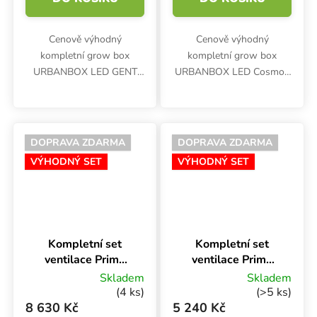
Cenově výhodný
Cenově výhodný
kompletní grow box
kompletní grow box
URBANBOX LED GENT
URBANBOX LED Cosmos
100W Set se stanem o
120W Set se stanem o
rozměrech 60x60x160 cm,
rozměrech 60x60x160 cm,
LED osvětlením, ventilací a
LED osvětlením, ventilací a
dalším příslušenstvím je
dalším příslušenstvím je
DOPRAVA ZDARMA
DOPRAVA ZDARMA
vhodný pro indoor
vhodný pro indoor...
VÝHODNÝ SET
VÝHODNÝ SET
pěstování...
Kompletní set
Kompletní set
ventilace Prima
ventilace Prima
Klima PKVS
Klima PKVS
Skladem
Skladem
PK125-EC-TC,
PK125-TC, 125
(4 ks)
(>5 ks)
125 mm - 680
mm - 400 m3/h
8 630 Kč
5 240 Kč