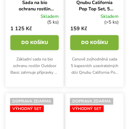
Sada na bio
Qnubu California
ochranu rostlin
Pop Top Set, 5
Outdoor Basic
dóz
Skladem
Skladem
(5 ks)
(>5 ks)
1 125 Kč
159 Kč
DO KOŠÍKU
DO KOŠÍKU
Základní sada na bio
Cenově zvýhodněná sada
ochranu rostlin Outdoor
5 kapesních uzavíratelných
Basic zahrnuje přípravky 1x
dóz Qnubu California Pop
Natura proti sviluškám, 1x
Top o objemech 24, 70,
Natura proti plísním, 1x
120, 240 ml. 60ml dóza je
lepové šipky, 1x past na
podtlaková.
slimáky a 1x rozprašovač...
DOPRAVA ZDARMA
DOPRAVA ZDARMA
VÝHODNÝ SET
VÝHODNÝ SET