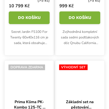
7 dóz v setu
(>5 ks)
(>5 ks)
10 799 Kč
999 Kč
DO KOŠÍKU
DO KOŠÍKU
Secret Jardin FS100 For
Zvýhodněná kompletní
Twenty 60x40x116 cm je
sada sedmi podtlakových
sada, která obsahuje
dóz Qnubu California
veškeré vybavení potřebné
MegaPack využijete doma i
k indoor pěstování: stan,
na cestách. Hodí se pro
LED osvětlení s plným
skladování potravin,
spektrem, ventilační
bylinek, koření, kávy, čaje a
DOPRAVA ZDARMA
VÝHODNÝ SET
systém,...
jiných...
Prima Klima PK-
Základní set na
Kombo 125-TC -
pěstování