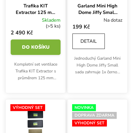
Trafika KIT
Garland Mini High
Extractor 125 mm
Dome Jiffy Small,
/ 250 m3/h,
set na klíčení
Skladem
Na dotaz
kompletní set
(>5 ks)
199 Kč
ventilace
2 490 Kč
DETAIL
DO KOŠÍKU
Jednoduchý Garland Mini
Kompletní set ventilace
High Dome Jiffy Small
Trafika KIT Extractor s
sada zahrnuje 1x černou
průměrem 125 mm
podmisku 21x21 cm a 2x
obsahuje vše potřebné pro
nejmenší zelený Garland
odvětrávání malých
skleník z tvrdého plastu o
pěstebních stanů: axiální
rozměrech 17x10x12 cm.
TT ventilátor 220-280
Miska...
VÝHODNÝ SET
NOVINKA
m3/h s kabelem,...
DOPRAVA ZDARMA
VÝHODNÝ SET