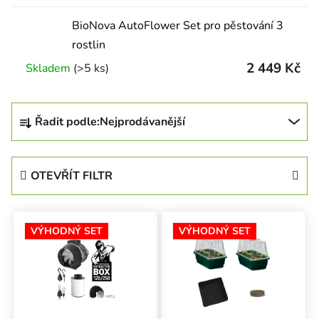
BioNova AutoFlower Set pro pěstování 3
rostlin
2 449 Kč
Skladem
(>5 ks)
Řazení produktů
Řadit podle:
Nejprodávanější
OTEVŘÍT FILTR
Výpis produktů
VÝHODNÝ SET
VÝHODNÝ SET