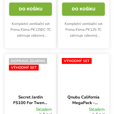
m3/h
DO KOŠÍKU
DO KOŠÍKU
Kompletní ventilační set
Kompletní ventilační set
Prima Klima PK125EC-TC
Prima Klima PK125-TC
zahrnuje výkonný
zahrnuje výkonný
ventilátor s regulací otáček
ventilátor s regulací otáček
dle teploty a EC motorem,
dle teploty, účinný pachový
účinný pachový filtr s
filtr s aktivním uhlím,
aktivním uhlím, odolné
odolné 3m ventilační
DOPRAVA ZDARMA
VÝHODNÝ SET
3m...
potrubí,...
VÝHODNÝ SET
Secret Jardin
Qnubu California
FS100 For Twenty
MegaPack -
60x40x116 cm
podtlaková dóza
Skladem
Skladem