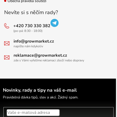
Obecná pravidla soutěží
Nevíte si s něčím rady?
+420 730 330 382
(po-pá: 8:30 - 18:00)
info@growmarket.cz
napište nám kdykoliv
reklamace@growmarket.cz
zde s Vámi vyřešíme reklamaci zboží nebo dopravy
Novinky, rady a tipy na váš e-mail
Pravidelná dávka tipů, slev a akcí. Žádný spam.