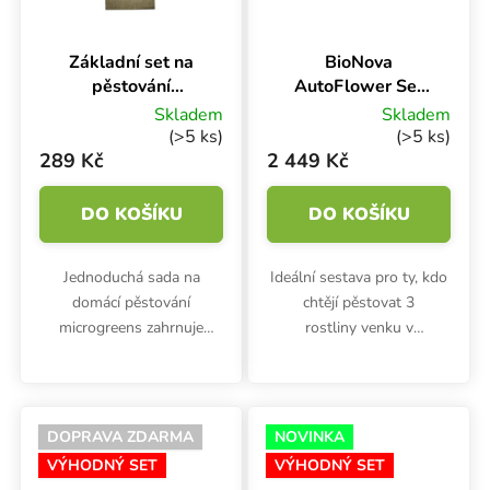
Základní set na
BioNova
pěstování
AutoFlower Set
microgreens,
pro pěstování 3
Skladem
Skladem
Hempflax
rostlin
(>5 ks)
(>5 ks)
289 Kč
2 449 Kč
DO KOŠÍKU
DO KOŠÍKU
Jednoduchá sada na
Ideální sestava pro ty, kdo
domácí pěstování
chtějí pěstovat 3
microgreens zahrnuje
rostliny venku v
celkem 3 podmisky
autoflower stylu. Tento
Garland o rozměrech
set obsahuje prémiový
56x28x3 cm (z toho 1 s
substrát plný
drenáží) a konopnou rohož
mikroorganismů, prodyšné
DOPRAVA ZDARMA
NOVINKA
Hempflax o rozměrech
textilní květináče,...
VÝHODNÝ SET
VÝHODNÝ SET
50x24 cm..