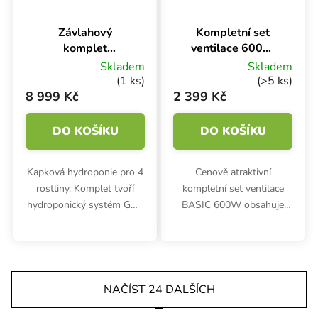
Závlahový
Kompletní set
komplet
ventilace 600W
WaterPack ACS
BASIC - Ø 125
Skladem
Skladem
Plug&Grow pro 4
mm, odtah 375
(1 ks)
(>5 ks)
rostliny na 1 m2
m3/h
8 999 Kč
2 399 Kč
DO KOŠÍKU
DO KOŠÍKU
Kapková hydroponie pro 4
Cenově atraktivní
rostliny. Komplet tvoří
kompletní set ventilace
hydroponický systém GHE
BASIC 600W obsahuje
WaterPack ACS s 45
potrubní ventilátor,
litrovou nádrží, sada hnojiv
pachový filtr, ventilační
Terra Aquatica TriPart
potrubí, přírubu, kabel a
(FloraGro, FloraBloom,...
stahovací pásky. Průměr
125 mm.
NAČÍST 24 DALŠÍCH
Stránkování