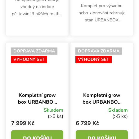
Komplet pro výsadbu
vhodný na indoor
nebo klonování zahrnuje
pěstování 3 nižších rostlin.
stan URBANBOX
Stan 60x60x140 cm se
Propagator 80, 80x60x40
stříbrnou fólií, LED
cm, 2x GENT G-LED
osvětlení GENT Photon
svítidlo 26W Linkable s
100W, ventilace s
kompletní kabeláží pro
odtahovým i cirkulačním...
DOPRAVA ZDARMA
DOPRAVA ZDARMA
sériové zapojení. GENT
VÝHODNÝ SET
VÝHODNÝ SET
skleník...
Kompletní grow
Kompletní grow
box URBANBOX
box URBANBOX
LED GENT 100W
LED Cosmos
Skladem
Skladem
Set, 60x60x160
120W Set,
(>5 ks)
(>5 ks)
cm
60x60x160 cm
7 999 Kč
6 799 Kč
DO KOŠÍKU
DO KOŠÍKU