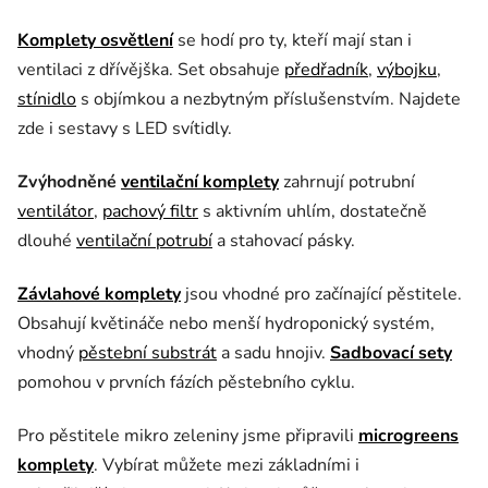
Komplety osvětlení
se hodí pro ty, kteří mají stan i
ventilaci z dřívějška. Set obsahuje
předřadník
,
výbojku
,
stínidlo
s objímkou a nezbytným příslušenstvím. Najdete
zde i sestavy s LED svítidly.
Zvýhodněné
ventilační komplety
zahrnují potrubní
ventilátor
,
pachový filtr
s aktivním uhlím, dostatečně
dlouhé
ventilační potrubí
a stahovací pásky.
Závlahové komplety
jsou vhodné pro začínající pěstitele.
Obsahují květináče nebo menší hydroponický systém,
vhodný
pěstební substrát
a sadu hnojiv.
Sadbovací sety
pomohou v prvních fázích pěstebního cyklu.
Pro pěstitele mikro zeleniny jsme připravili
microgreens
komplety
. Vybírat můžete mezi základními i