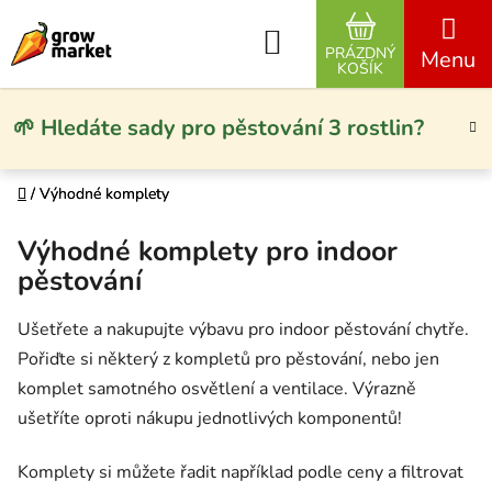
Přejít na obsah
Hledat
PRÁZDNÝ
NÁKUPNÍ KO
KOŠÍK
🌱 Hledáte sady pro pěstování 3 rostlin?
Domů
Domů
/
/
Výhodné komplety
Výhodné komplety
Výhodné komplety pro indoor
pěstování
Ušetřete a nakupujte výbavu pro indoor pěstování chytře.
Pořiďte si některý z kompletů pro pěstování, nebo jen
komplet samotného osvětlení a ventilace. Výrazně
ušetříte oproti nákupu jednotlivých komponentů!
Komplety si můžete řadit například podle ceny a filtrovat