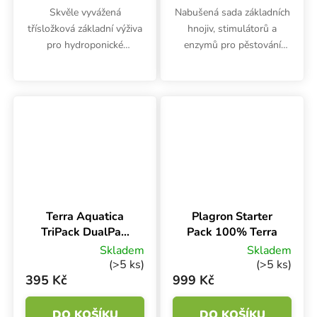
Skvěle vyvážená
Nabušená sada základních
třísložková základní výživa
hnojiv, stimulátorů a
pro hydroponické
enzymů pro pěstování
pěstování v cenově
bylinek v půdním
výhodné sadě. Řada
substrátu. Canna Terra
Advanced Nutrients Jungle
Starter Kit zajistí optimální
Juice Grow-Bloom-Micro
výživu na celý pěstební
dodá rostlinám základní i...
cyklus na 1 m2.
Terra Aquatica
Plagron Starter
TriPack DualPart
Pack 100% Terra
Hard Water 1.5 l,
Skladem
Skladem
sada hnojiv
(>5 ks)
(>5 ks)
395 Kč
999 Kč
DO KOŠÍKU
DO KOŠÍKU