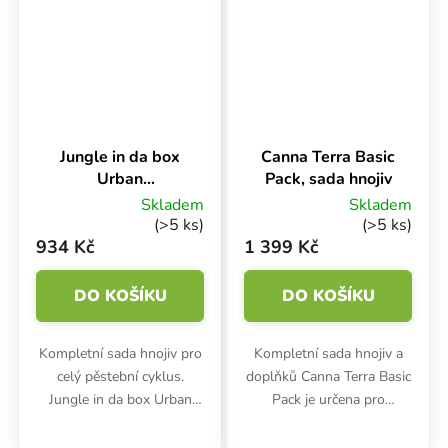
růst i květ.
určený pro venkovní
pěstování.
Jungle in da box
Canna Terra Basic
Urban
Pack, sada hnojiv
Starterpack 4 l,
Skladem
Skladem
sada hnojiv
(>5 ks)
(>5 ks)
934 Kč
1 399 Kč
DO KOŠÍKU
DO KOŠÍKU
Kompletní sada hnojiv pro
Kompletní sada hnojiv a
celý pěstební cyklus.
doplňků Canna Terra Basic
Jungle in da box Urban
Pack je určena pro
Starterpack je určen pro
pěstování v zemině a
indoor pěstování bylinek v
půdních substrátech.