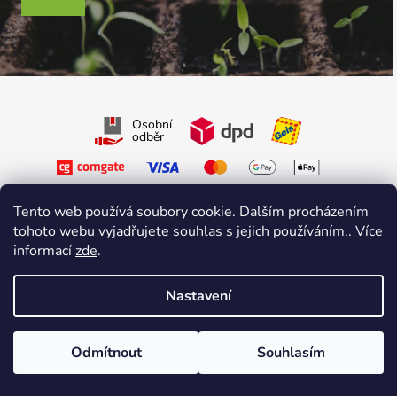
PŘIHLÁSIT SE
Osobní
odběr
Tento web používá soubory cookie. Dalším procházením
tohoto webu vyjadřujete souhlas s jejich používáním.. Více
informací
zde
.
Sledujte nás na Facebooku
Sledujte nás na Instagramu
Nastavení
Vytvořil Shoptet Premium
&
sniperdesign.cz
Copyright 2026
Growmarket.cz
. Všechna práva vyhrazena.
Odmítnout
Souhlasím
\n