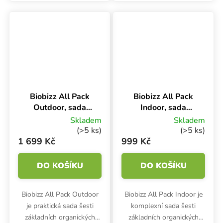
městském prostředí v
Balení obsahuje vše
bytě, na terase, balkóně.
potřebné pro celý pěstební
cyklus na ploše...
Biobizz All Pack
Biobizz All Pack
Outdoor, sada
Indoor, sada
hnojiv BOX 6x500
hnojiv BOX 6x250
Skladem
Skladem
ml
ml
(>5 ks)
(>5 ks)
1 699 Kč
999 Kč
DO KOŠÍKU
DO KOŠÍKU
Biobizz All Pack Outdoor
Biobizz All Pack Indoor je
je praktická sada šesti
komplexní sada šesti
základních organických
základních organických