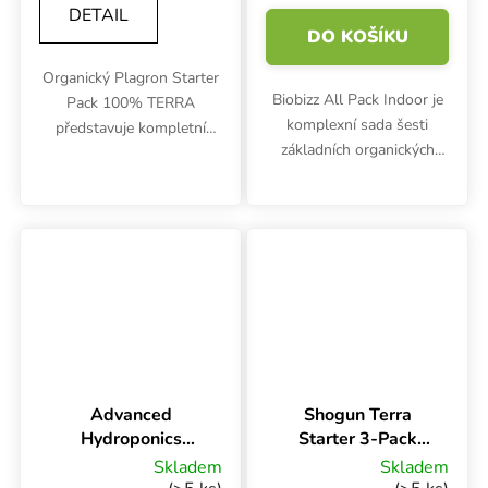
DETAIL
DO KOŠÍKU
Organický Plagron Starter
Biobizz All Pack Indoor je
Pack 100% TERRA
komplexní sada šesti
představuje kompletní
základních organických
sadu výživy pro celý
živin a posilovačů v
pěstební cyklus. Balení
praktickém balení.
obsahuje vše potřebné od
Poskytuje kompletní
propagátoru a startovací
výživu pro rostliny ve
výživy až po...
všech fázích růstu.
Advanced
Shogun Terra
Hydroponics
Starter 3-Pack
Dutch Formula
750 ml, sada
Skladem
Skladem
Starter Pack 1 l,
hnojiv