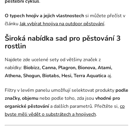
pěstební cyklus
.
O typech hnojiv a jejich vlastnostech
si můžete přečíst v
článku
Jak vybírat hnojiva na outdoor pěstování
.
Široká nabídka sad pro pěstování 3
rostlin
Najdete zde ucelené sety od většiny značek z
nabídky:
Biobizz, Canna, Plagron, Bionova, Atami,
Athena, Shogun, Biotabs, Hesi, Terra Aquatica
aj.
Filtry v levém panelu umožňují selektovat produkty
podle
značky, objemu
nebo podle toho, zda jsou
vhodné pro
organické pěstování
a dalších parametrů. Přečtěte si,
co
byste měli vědět o substrátech a hnojivech
.