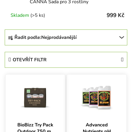
CANNA Sada pro 3 rostliny
999 Kč
Skladem
(>5 ks)
Řazení produktů
Řadit podle:
Nejprodávanější
OTEVŘÍT FILTR
Výpis produktů
BioBizz Try Pack
Advanced
Outdoor 750 ml,
Nutrients pH