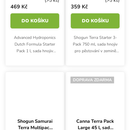
(>5 ks)
(>5 ks)
sada hnojiv
469 Kč
359 Kč
DO KOŠÍKU
DO KOŠÍKU
Advanced Hydroponics
Shogun Terra Starter 3-
Dutch Formula Starter
Pack 750 ml, sada hnojiv
Pack 1 l, sada hnojiv
pro pěstování v zemině
obsahuje 1x 250 ml Grow,
zahrnuje tři špičkové
2x 250 ml Bloom, 1x 250
produkty. Základní živiny
ml Micro.
na růst a květ jsou
doplněny o květový
DOPRAVA ZDARMA
stimulátor Sumo...
Shogun Samurai
Canna Terra Pack
Terra Multipack
Large 45 l, sada