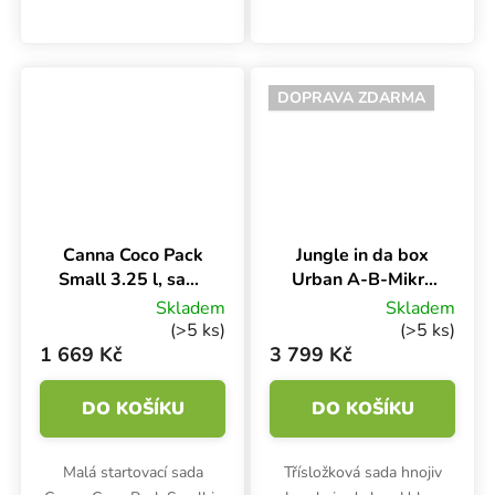
živin a posilovačů pro
živin a posilovačů v
komplexní výživu rostlin.
praktickém balení.
Ideální startovací balíček
Poskytuje kompletní
určený pro venkovní
výživu pro rostliny ve
DOPRAVA ZDARMA
pěstování.
všech fázích růstu.
Canna Coco Pack
Jungle in da box
Small 3.25 l, sada
Urban A-B-Mikro
hnojiv
3x5 l, sada hnojiv
Skladem
Skladem
(>5 ks)
(>5 ks)
1 669 Kč
3 799 Kč
DO KOŠÍKU
DO KOŠÍKU
Malá startovací sada
Třísložková sada hnojiv