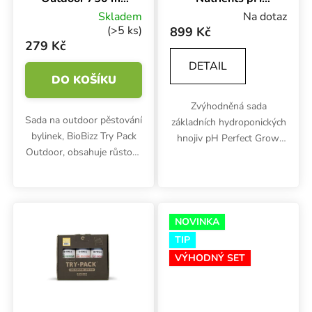
sada hnojiv
Perfect Grow-
Skladem
Na dotaz
Bloom-Micro 3x1
(>5 ks)
899 Kč
l, sada hnojiv
279 Kč
DETAIL
DO KOŠÍKU
Zvýhodněná sada
Sada na outdoor pěstování
základních hydroponických
bylinek, BioBizz Try Pack
hnojiv pH Perfect Grow,
Outdoor, obsahuje růstové
Bloom a Micro podporuje
(Fish Mix) i květové hnojivo
optimální růst i kvetení po
(Bio Bloom) a květový
celý pěstební cyklus.
stimulátor Top Max.
Kromě základních NPK
živin vysoké...
NOVINKA
TIP
VÝHODNÝ SET