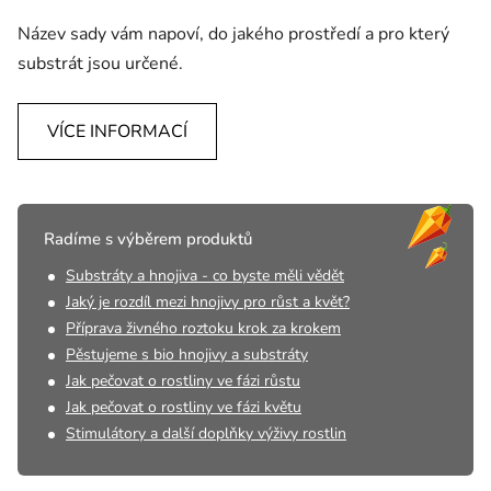
Název sady vám napoví, do jakého prostředí a pro který
substrát jsou určené.
VÍCE INFORMACÍ
Radíme s výběrem produktů
Substráty a hnojiva - co byste měli vědět
Jaký je rozdíl mezi hnojivy pro růst a květ?
Příprava živného roztoku krok za krokem
Pěstujeme s bio hnojivy a substráty
Jak pečovat o rostliny ve fázi růstu
Jak pečovat o rostliny ve fázi květu
Stimulátory a další doplňky výživy rostlin