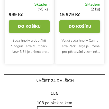
New 3.5 l, sada
hnojiv
Skladem
Skladem
hnojiv
(>5 ks)
(2 ks)
999 Kč
15 979 Kč
DO KOŠÍKU
DO KOŠÍKU
Sada hnojiv a doplňků
Velká sada hnojiv Canna
Shogun Terra Multipack
Terra Pack Large je určena
New 3.5 l je určena pro
pro pěstování v zemině.
pěstování v zemině. Kromě
Obsahuje Canna Terra
základní výživy získáte i
Flores 10 l, Canna Terra
kořenový a květový
Vega 10 l, Canna
stimulátor a další doplňky
Rhizotonic 5 l, Canna
na celý...
Cannazym 5 l,...
NAČÍST 24 DALŠÍCH
Stránkování
1
5
Ovládací prvky výpisu
103
položek celkem