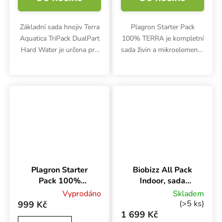
Základní sada hnojiv Terra
Plagron Starter Pack
Aquatica TriPack DualPart
100% TERRA je kompletní
Hard Water je určena pro
sada živin a mikroelementů
tvrdou vodu. Obsahuje
určená pro celý životní
růstové a květové hnojivo i
cyklus rostlin od klíčení po
stimulátor dozrávání
sklizeň. Balení obsahuje
FinalPart nebo pH...
základní hnojiva, účinné...
Plagron Starter
Biobizz All Pack
Pack 100%
Indoor, sada
Natural
hnojiv BOX 6x500
Vyprodáno
Skladem
ml
(>5 ks)
999 Kč
1 699 Kč