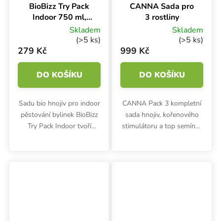
BioBizz Try Pack
CANNA Sada pro
Indoor 750 ml,
3 rostliny
sada hnojiv
Skladem
Skladem
(>5 ks)
(>5 ks)
279 Kč
999 Kč
DO KOŠÍKU
DO KOŠÍKU
Sadu bio hnojiv pro indoor
CANNA Pack 3 kompletní
pěstování bylinek BioBizz
sada hnojiv, kořenového
Try Pack Indoor tvoří
stimulátoru a top semínek
růstové a květové hnojivo
. Připravte se na novou éru
Bio Grow a Bio Bloom a
s CANNA sadou pro 3
květový stimulátor Top
rostliny. Kompletní balíček
Max.
pro každého, kdo chce...