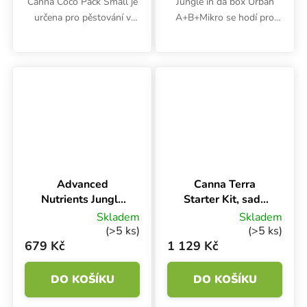
Canna Coco Pack Small je
Jungle in da box Urban
určena pro pěstování v
A+B+Mikro se hodí pro
kokosu. Obsahuje Canna
indoor pěstování v
Coco A+B 1 l, Canna
jakémkoliv substrátu. Tato
Rhizotonic 250 ml, Canna
česká hnojiva byla vyvinuta
Cannazym 250 ml, Canna
pro pěstování léčivých
Boost Accelerator...
rostlin a...
Advanced
Canna Terra
Nutrients Jungle
Starter Kit, sada
Juice Grow-
hnojiv 1.8 l
Skladem
Skladem
Bloom-Micro 3x1
(>5 ks)
(>5 ks)
l, sada hnojiv
679 Kč
1 129 Kč
DO KOŠÍKU
DO KOŠÍKU