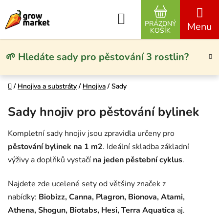
Přejít na obsah
Hledat
PRÁZDNÝ
NÁKUPNÍ KO
KOŠÍK
🌱 Hledáte sady pro pěstování 3 rostlin?
Domů
Domů
/
/
Hnojiva a substráty
Hnojiva a substráty
/
/
Hnojiva
Hnojiva
/
/
Sady
Sady
Sady hnojiv pro pěstování bylinek
Kompletní sady hnojiv jsou zpravidla určeny pro
pěstování bylinek na 1 m2
. Ideální skladba základní
výživy a doplňků vystačí
na jeden pěstební cyklus
.
Najdete zde ucelené sety od většiny značek z
nabídky:
Biobizz, Canna, Plagron, Bionova, Atami,
Athena, Shogun, Biotabs, Hesi, Terra Aquatica
aj.