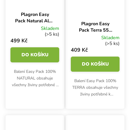
Plagron Easy
Průměrné hodnoce
Pack Natural Alga
Plagron Easy
550 ml, sada
Skladem
Pack Terra 550
hnojiv
(>5 ks)
ml, sada hnojiv
Skladem
499 Kč
(>5 ks)
409 Kč
DO KOŠÍKU
DO KOŠÍKU
Balení Easy Pack 100%
NATURAL obsahuje
Balení Easy Pack 100%
všechny živiny potřebné k
TERRA obsahuje všechny
bio pěstování až čtyř
živiny potřebné k
rostlin od začátku do
pěstování až čtyř rostlin od
konce.
začátku do konce.