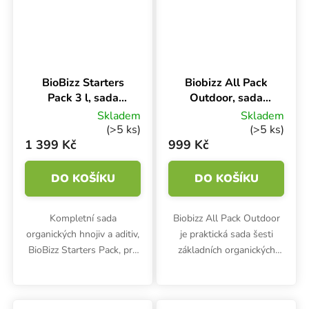
BioBizz Starters
Biobizz All Pack
Pack 3 l, sada
Outdoor, sada
hnojiv
hnojiv BOX 6x250
Skladem
Skladem
ml
(>5 ks)
(>5 ks)
1 399 Kč
999 Kč
DO KOŠÍKU
DO KOŠÍKU
Kompletní sada
Biobizz All Pack Outdoor
organických hnojiv a aditiv,
je praktická sada šesti
BioBizz Starters Pack, pro
základních organických
100% bio pěstování
živin a posilovačů pro
bylinek v půdním
komplexní výživu rostlin.
substrátu. Vše pro skvělý
Ideální startovací balíček