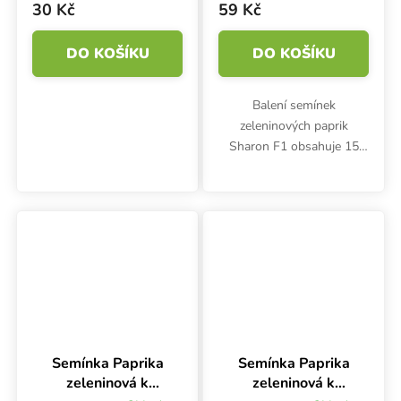
30 Kč
59 Kč
DO KOŠÍKU
DO KOŠÍKU
Balení semínek
zeleninových paprik
Sharon F1 obsahuje 15
semen. Hybridní a velmi
plodná odrůda je vhodná
pro pěstování ve skleníku,
v teplejších oblastech se jí
daří i venku....
Semínka Paprika
Semínka Paprika
zeleninová k
zeleninová k