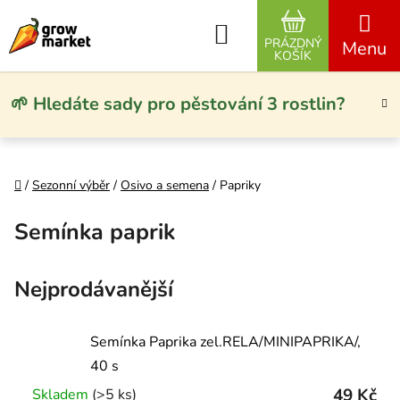
Přejít na obsah
Hledat
PRÁZDNÝ
NÁKUPNÍ KO
KOŠÍK
🌱 Hledáte sady pro pěstování 3 rostlin?
Domů
/
Sezonní výběr
/
Osivo a semena
/
Papriky
Semínka paprik
Nejprodávanější
Semínka Paprika zel.RELA/MINIPAPRIKA/,
40 s
49 Kč
Skladem
(>5 ks)