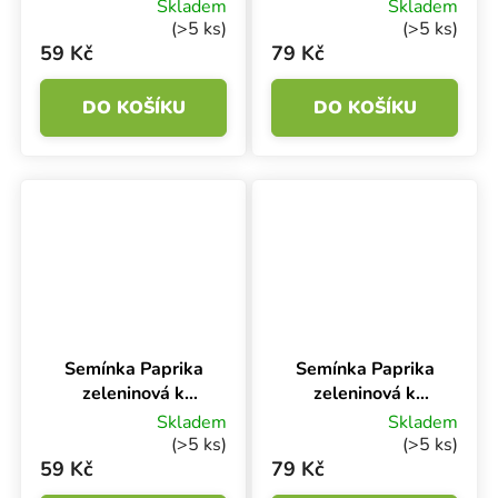
rychlení
rychlení CYNTHIA
Skladem
Skladem
DEMETRA F1 -
F1, na pole, 15 s
(>5 ks)
(>5 ks)
hybrid, 15 s
59 Kč
79 Kč
DO KOŠÍKU
DO KOŠÍKU
Semínka Paprika
Semínka Paprika
zeleninová k
zeleninová k
rychlení BEATRIX
rychlení GARNET
Skladem
Skladem
F1 - hybrid, 15 s
F1, žlutá, 15 s
(>5 ks)
(>5 ks)
59 Kč
79 Kč