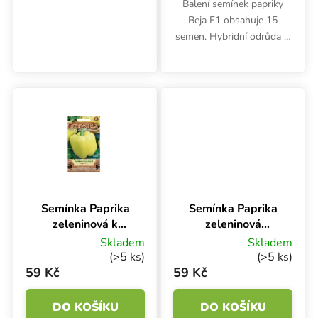
Balení semínek papriky
Beja F1 obsahuje 15
semen. Hybridní odrůda je
vhodná pro pěstování ve
fóliovníku. Zelené papriky
se vyznačují
trojúhelníkovým tvarem.
Při klíčení vyžadují...
Semínka Paprika
Semínka Paprika
zeleninová k
zeleninová
rychlení TESLA
KUBISTA F1, do
Skladem
Skladem
F1, 15 s
skleníku,
(>5 ks)
(>5 ks)
oranžová, 15 s
59 Kč
59 Kč
DO KOŠÍKU
DO KOŠÍKU