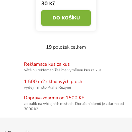
30 Kč
DO KOŠÍKU
19
položek celkem
Ovládací prvky výpisu
Reklamace kus za kus
Většinu reklamací řešíme výměnou kus za kus
1 500 m2 skladových ploch
výdejní místo Praha Ruzyně
Doprava zdarma od 1500 Kč
za balík na výdejních místech. Doručení domů je zdarma od
3000 Kč
Zápatí