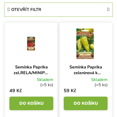
OTEVŘÍT FILTR
Výpis produktů
Semínka Paprika
Semínka Paprika
zel.RELA/MINIPAPRIKA/,
zeleninová k
40 s
rychlení BEJA F1,
Skladem
Skladem
do fóliovníku, 15 s
(>5 ks)
(>5 ks)
49 Kč
59 Kč
DO KOŠÍKU
DO KOŠÍKU