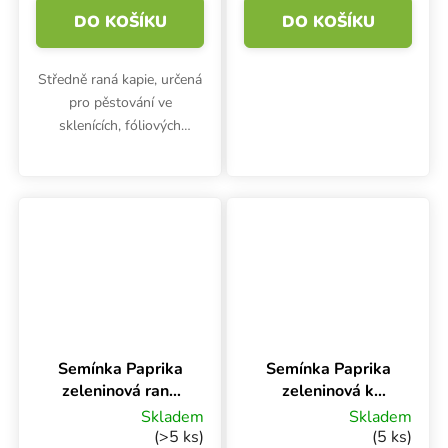
DO KOŠÍKU
DO KOŠÍKU
Středně raná kapie, určená
pro pěstování ve
sklenících, fóliových
krytech a v teplejších
oblastech i na poli. Plody v
technické zralosti středně
zelené, v botanické
zralosti...
Semínka Paprika
Semínka Paprika
zeleninová raná
zeleninová k
BONETA, na pole,
rychlení SHARON
Skladem
Skladem
50 s
F1 - hybrid, 15 s
(>5 ks)
(5 ks)