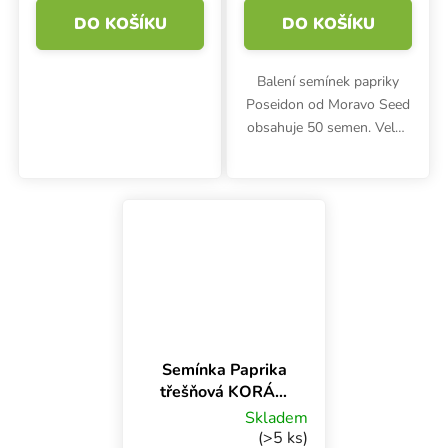
DO KOŠÍKU
DO KOŠÍKU
Balení semínek papriky
Poseidon od Moravo Seed
obsahuje 50 semen. Velmi
raná zeleninová paprika,
typ beraní roh, se
vyznačuje jemně pálivou
chutí. Hodí se pro rychlení
i...
Semínka Paprika
třešňová KORÁL,
ostrá, červená, 80
Skladem
s
(>5 ks)