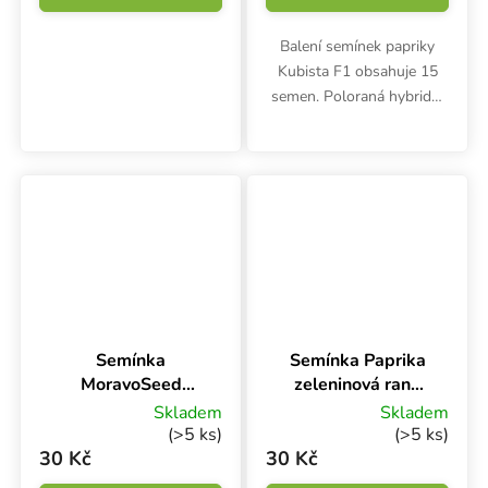
Balení semínek papriky
Kubista F1 obsahuje 15
semen. Poloraná hybridní
odrůda se hodí pro
pěstování ve skleníku nebo
fóliovníku. Zralé oranžové
papriky váží až 190 gramů.
Při...
Semínka
Semínka Paprika
MoravoSeed
zeleninová raná
Paprika Kapie na
EVA, na pole, 50 s
Skladem
Skladem
pole - Parade, 40
(>5 ks)
(>5 ks)
ks
30 Kč
30 Kč