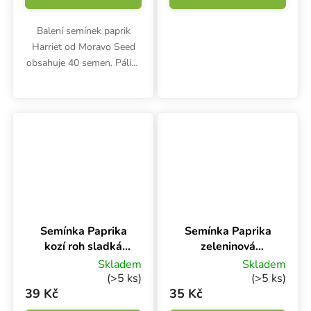
Balení semínek paprik
Harriet od Moravo Seed
obsahuje 40 semen. Pálivé
papričky, typ kozí roh, jsou
vhodné pro rychlení i polní
pěstování s oporou a po
sklizni ke konzervaci.
Semínka Paprika
Semínka Paprika
kozí roh sladká
zeleninová
SORA, 40 s
POSEIDON, typ
Skladem
Skladem
beraní roh, pálivá,
(>5 ks)
(>5 ks)
50 s
39 Kč
35 Kč