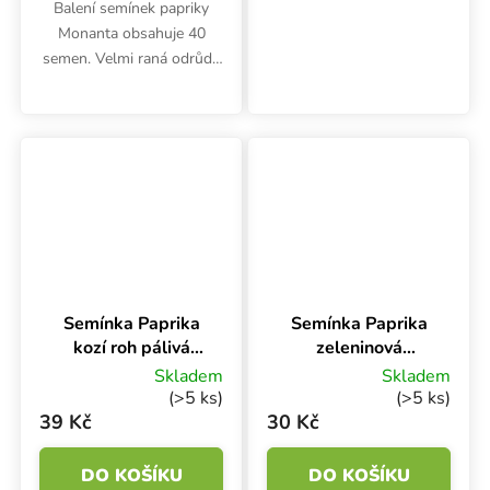
Balení semínek papriky
Monanta obsahuje 40
semen. Velmi raná odrůda
se hodí pro pěstování na
poli i ve fóliovníku. Větší
žluté plody mohou vážit až
160 gramů a jsou vhodné
k...
Semínka Paprika
Semínka Paprika
kozí roh pálivá
zeleninová
HARRIET, 40 s
ARTIST, typ
Skladem
Skladem
beraní roh,
(>5 ks)
(>5 ks)
sladká, 50 s
39 Kč
30 Kč
DO KOŠÍKU
DO KOŠÍKU