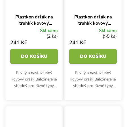
Plastkon držák na
Plastkon držák na
truhlík kovový
truhlík kovový
Balconera Bílá
Balconera
Skladem
Skladem
Antracit
(2 ks)
(>5 ks)
241 Kč
241 Kč
DO KOŠÍKU
DO KOŠÍKU
Pevný a nastavitelný
Pevný a nastavitelný
kovový držák Balconera je
kovový držák Balconera je
vhodný pro různé typy
vhodný pro různé typy
truhlíků Plastkon.
truhlíků Plastkon.