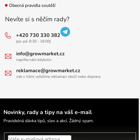
Obecná pravidla soutěží
Nevíte si s něčím rady?
+420 730 330 382
(po-pá: 8:30 - 18:00)
info@growmarket.cz
napište nám kdykoliv
reklamace@growmarket.cz
zde s Vámi vyřešíme reklamaci zboží nebo dopravy
Novinky, rady a tipy na váš e-mail
Pravidelná dávka tipů, slev a akcí. Žádný spam.