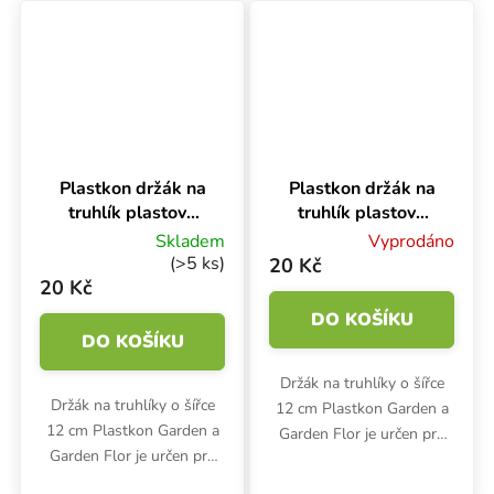
polypropylenového držáku
polypropylenového držáku
jsou 21x1.2x13.3 cm.
jsou 21x1.2x13.3 cm.
Plastkon držák na
Plastkon držák na
truhlík plastový
truhlík plastový
Universal
Universal Hnědá,
Skladem
Vyprodáno
Terakota, 12 cm
12 cm na hranu
(>5 ks)
20 Kč
na hranu
20 Kč
DO KOŠÍKU
DO KOŠÍKU
Držák na truhlíky o šířce
Držák na truhlíky o šířce
12 cm Plastkon Garden a
12 cm Plastkon Garden a
Garden Flor je určen pro
Garden Flor je určen pro
zavěšení na hranu.
zavěšení na hranu.
Rozměry odolného