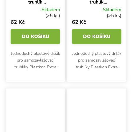
truhlík
truhlík
nastavitelný
nastavitelný
Skladem
Skladem
Colore Terakota
Colore Bílá
(>5 ks)
(>5 ks)
62 Kč
62 Kč
DO KOŠÍKU
DO KOŠÍKU
Jednoduchý plastový držák
Jednoduchý plastový držák
pro samozavlažovací
pro samozavlažovací
truhlíky Plastkon Extra
truhlíky Plastkon Extra
Line SMART, Fantazie
Line SMART, Fantazie
SMART, Extra Flor a
SMART, Extra Flor a
Titanic.
Titanic.