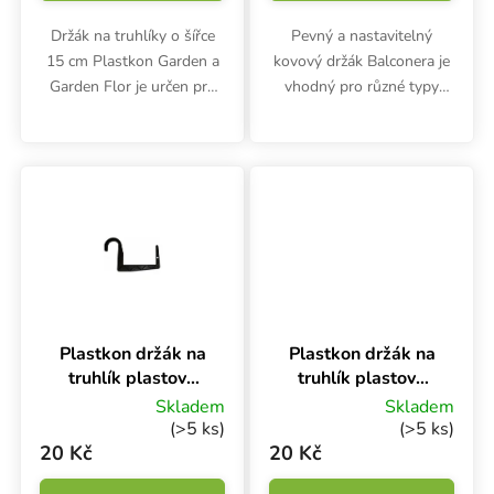
Držák na truhlíky o šířce
Pevný a nastavitelný
15 cm Plastkon Garden a
kovový držák Balconera je
Garden Flor je určen pro
vhodný pro různé typy
zavěšení na zábradlí nebo
truhlíků Plastkon.
trubku. Rozměry odolného
polypropylenového držáku
jsou 21x1.2x13.3 cm.
Plastkon držák na
Plastkon držák na
truhlík plastový
truhlík plastový
Universal
Universal
Skladem
Skladem
Terakota, 15 cm
Terakota, 15 cm
(>5 ks)
(>5 ks)
na trubku
na hranu
20 Kč
20 Kč