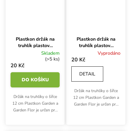
Plastkon držák na
Plastkon držák na
truhlík plastový
truhlík plastový
Universal
Universal Hnědá,
Skladem
Vyprodáno
Terakota, 12 cm
12 cm na trubku
(>5 ks)
20 Kč
na trubku
20 Kč
DETAIL
DO KOŠÍKU
Držák na truhlíky o šířce
Držák na truhlíky o šířce
12 cm Plastkon Garden a
12 cm Plastkon Garden a
Garden Flor je určen pro
Garden Flor je určen pro
zavěšení na trubku nebo
zavěšení na trubku nebo
zábradlí. Rozměry
zábradlí. Rozměry
odolného
odolného