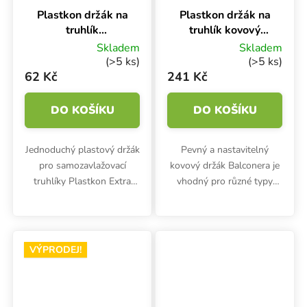
Plastkon držák na
Plastkon držák na
truhlík
truhlík kovový
nastavitelný
Balconera
Skladem
Skladem
Colore Antracit
Stříbrná
(>5 ks)
(>5 ks)
62 Kč
241 Kč
DO KOŠÍKU
DO KOŠÍKU
Jednoduchý plastový držák
Pevný a nastavitelný
pro samozavlažovací
kovový držák Balconera je
truhlíky Plastkon Extra
vhodný pro různé typy
Line SMART, Fantazie
truhlíků Plastkon.
SMART, Extra Flor a
Titanic.
VÝPRODEJ!