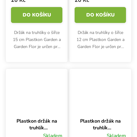
20 Kč
20 Kč
DO KOŠÍKU
DO KOŠÍKU
Držák na truhlíky o šířce
Držák na truhlíky o šířce
15 cm Plastkon Garden a
12 cm Plastkon Garden a
Garden Flor je určen pro
Garden Flor je určen pro
zavěšení na hranu.
zavěšení na hranu.
Rozměry odolného
Rozměry odolného
polypropylenového držáku
polypropylenového držáku
jsou 21x1.2x13.3 cm.
jsou 21x1.2x13.3 cm.
Plastkon držák na
Plastkon držák na
truhlík
truhlík
nastavitelný
nastavitelný
Skladem
Skladem