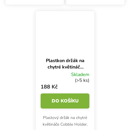
Rozměry odolného
polypropylenového držáku
polypropylenového držáku
jsou 21x1.2x13.3 cm.
jsou 21x1.2x13.3 cm.
Plastkon držák na
chytré květináče
Cobble Holder
Skladem
(>5 ks)
188 Kč
DO KOŠÍKU
Plastový držák na chytré
květináče Cobble Holder.