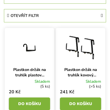
OTEVŘÍT FILTR
Výpis produktů
Plastkon držák na
Plastkon držák na
truhlík plastový
truhlík kovový
Universal
Balconera
Skladem
Skladem
Antracit, 15 cm na
Terakota
(5 ks)
(>5 ks)
trubku
20 Kč
241 Kč
DO KOŠÍKU
DO KOŠÍKU