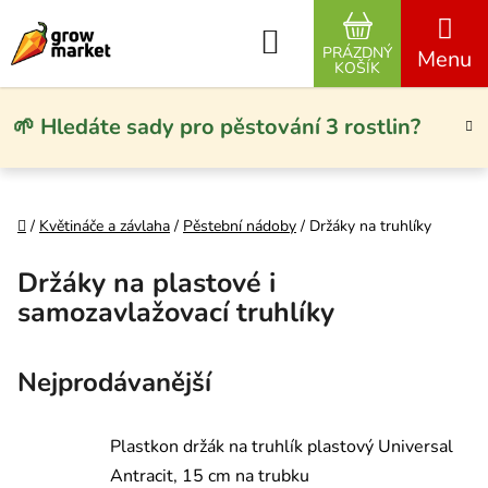
Přejít na obsah
Hledat
PRÁZDNÝ
NÁKUPNÍ KO
KOŠÍK
🌱 Hledáte sady pro pěstování 3 rostlin?
Domů
/
Květináče a závlaha
/
Pěstební nádoby
/
Držáky na truhlíky
Držáky na plastové i
samozavlažovací truhlíky
Nejprodávanější
Plastkon držák na truhlík plastový Universal
Antracit, 15 cm na trubku