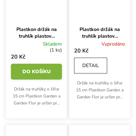
Plastkon držák na
Plastkon držák na
truhlík plastový
truhlík plastový
Universal Hnědá,
Universal Hnědá,
Skladem
Vyprodáno
15 cm na trubku
15 cm na hranu
(1 ks)
20 Kč
20 Kč
DETAIL
DO KOŠÍKU
Držák na truhlíky o šířce
Držák na truhlíky o šířce
15 cm Plastkon Garden a
15 cm Plastkon Garden a
Garden Flor je určen pro
Garden Flor je určen pro
zavěšení na hranu.
zavěšení na zábradlí nebo
Rozměry odolného
trubku. Rozměry odolného
polypropylenového držáku
polypropylenového držáku
jsou 21x1.2x13.3 cm.
jsou 21x1.2x13.3 cm.