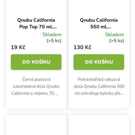
Qnubu California
Qnubu California
Pop Top 70 ml,
550 ml,
uzavíratelná
podtlaková dóza
Skladem
Skladem
kapesní dóza
(>5 ks)
(>5 ks)
19 Kč
130 Kč
DO KOŠÍKU
DO KOŠÍKU
Černá plastová
Potravinářská vakuová
uzavíratelná dóza Qnubu
dóza Qnubu California 550
California o objemu 70 ml.
ml ochraňuje bylinky před
Praktické "pop up" víčko -
vnějšími vlivy nebo ztrátou
zmáčkni a vyskočí.
chutě a vůně. Podtlaková
Vodotěsná , vzduchotěsná
dóza chrání před únikem
kapesní dóza z
zápachu.
potravinářského plastu.