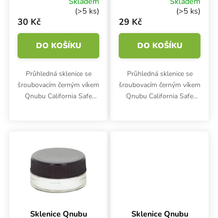
Skladem
Skladem
(>5 ks)
(>5 ks)
30 Kč
29 Kč
DO KOŠÍKU
DO KOŠÍKU
Průhledná sklenice se
Průhledná sklenice se
šroubovacím černým víkem
šroubovacím černým víkem
Qnubu California Safe
Qnubu California Safe
Pack. Borosilikátové sklo.
Pack pomáhá s bezpečným
Objem 60 ml. Malá
skladováním bylinek a
sklenička na bylinky a
potravin. Kvalitní
potraviny.
borosilikátové sklo. Objem
30 ml.
Sklenice Qnubu
Sklenice Qnubu