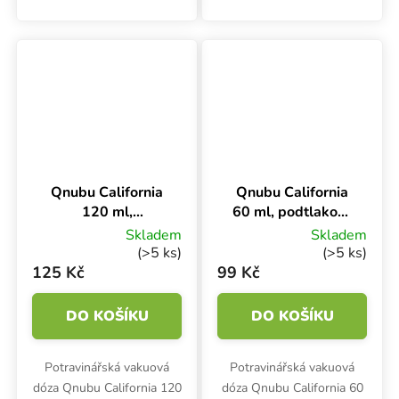
Praktické "pop up" víčko -
jakýchkoliv potravin.
zmáčkni a samo vyskočí. V
Podtlaková nádoba chrání
různých barvách.
potraviny před vnější
vlhkostí...
Qnubu California
Qnubu California
120 ml,
60 ml, podtlaková
podtlaková dóza
dóza
Skladem
Skladem
(>5 ks)
(>5 ks)
125 Kč
99 Kč
DO KOŠÍKU
DO KOŠÍKU
Potravinářská vakuová
Potravinářská vakuová
dóza Qnubu California 120
dóza Qnubu California 60