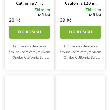
California 7 ml
California 120 ml
Skladem
Skladem
(>5 ks)
(>5 ks)
20 Kč
39 Kč
DO KOŠÍKU
DO KOŠÍKU
Průhledná sklenice se
Průhledná sklenice se
šroubovacím černým víkem
šroubovacím černým víkem
Qnubu California Safe
Qnubu California Safe
Pack pomáhá s bezpečným
Pack pomáhá s bezpečným
skladováním bylinek a
skladováním bylinek a
potravin. Kvalitní
potravin. Kvalitní
borosilikátové sklo. Objem
borosilikátové sklo. Objem
7 ml.
120 ml.