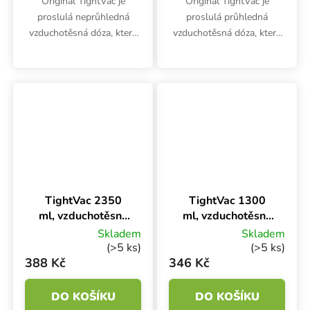
Originál TightVac je
Originál TightVac je
proslulá neprůhledná
proslulá průhledná
vzduchotěsná dóza, která
vzduchotěsná dóza, která
chrání potraviny před
chrání potraviny před
vnější vlhkostí a
vnější vlhkostí a
kontaminací. Vyrobena z
kontaminací. Vyrobena z
potravinářského plastu
potravinářského plastu
ochrání kávu, cukr,...
ochrání kávu, cukr,...
TightVac 2350
TightVac 1300
ml, vzduchotěsná
ml, vzduchotěsná
dóza neprůhledná
dóza neprůhledná
Skladem
Skladem
(>5 ks)
(>5 ks)
388 Kč
346 Kč
DO KOŠÍKU
DO KOŠÍKU