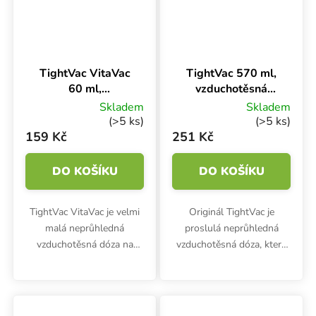
TightVac VitaVac
TightVac 570 ml,
60 ml,
vzduchotěsná
vzduchotěsná
dóza neprůhledná
Skladem
Skladem
dóza neprůhledná
(>5 ks)
(>5 ks)
159 Kč
251 Kč
DO KOŠÍKU
DO KOŠÍKU
TightVac VitaVac je velmi
Originál TightVac je
malá neprůhledná
proslulá neprůhledná
vzduchotěsná dóza na
vzduchotěsná dóza, která
bylinky, kterou využijete při
chrání potraviny před
skladování jakýchkoliv
vnější vlhkostí a
potravin. Podtlaková
kontaminací. Vyrobena z
nádoba chrání potraviny
potravinářského plastu