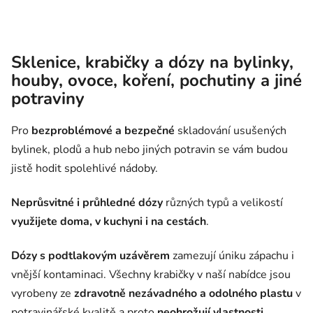
Sklenice, krabičky a dózy na bylinky,
houby, ovoce, koření, pochutiny a jiné
potraviny
Pro
bezproblémové a bezpečné
skladování usušených
bylinek, plodů a hub nebo jiných potravin se vám budou
jistě hodit spolehlivé nádoby.
Neprůsvitné i průhledné dózy
různých typů a velikostí
využijete doma, v kuchyni i na cestách
.
Dózy s podtlakovým uzávěrem
zamezují úniku zápachu i
vnější kontaminaci. Všechny krabičky v naší nabídce jsou
vyrobeny ze
zdravotně nezávadného a odolného plastu
v
potravinářské kvalitě a proto
neohrožují vlastnosti