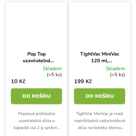
dóza chrání před únikem
podtlaková dóza chrání
zápachu.
před únikem zápachu.
Pop Top
TightVac MiniVac
uzavíratelná
120 ml,
kapesní dóza -
vzduchotěsná
Skladem
Skladem
mix barev
dóza neprůhledná
(>5 ks)
(>5 ks)
10 Kč
199 Kč
DO KOŠÍKU
DO KOŠÍKU
Plastová průhledná
TightVac MiniVac je malá
uzavíratelná dóza o
neprůhledná vzduchotěsná
kapacitě cca 2 g správně
dóza na bylinky, kterou
usušených bylinek.
využijete při skladování