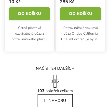
10 Kč
285 Kč
DO KOŠÍKU
DO KOŠÍKU
Černá plastová
Potravinářská vakuová
uzavíratelná dóza z
dóza Qnubu California
potravinářského plastu,
1350 ml ochraňuje bylinky
Qnubu California o objemu
před vnějšími vlivy nebo
50 ml. Malá vodotěsná a
ztrátou chutě a vůně.
vzduchotěsná dóza s
Podtlaková dóza chrání
jednoduchým otvíráním.
také před únikem zápachu.
NAČÍST 24 DALŠÍCH
Stránkování
1
5
Ovládací prvky výpisu
103
položek celkem
NAHORU