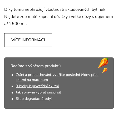
Díky tomu neohrožují vlastnosti skladovaných bylinek.
Najdete zde malé kapesní dózičky i velké dózy s objemem
až 2500 ml.
VÍCE INFORMACÍ
Radíme s výběrem produktů
Zrání a proplachování, využijte poslední týdny před
sklizní na maximum
3 kroky k prvotřídní sklizni
Jak správně vybrat sušicí síť
Stop degradaci úrody!