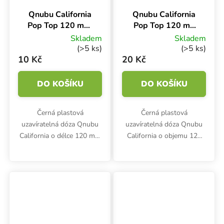
Qnubu California
Qnubu California
Pop Top 120 mm,
Pop Top 120 ml,
uzavíratelná
uzavíratelná
Skladem
Skladem
kapesní dóza
kapesní dóza
(>5 ks)
(>5 ks)
10 Kč
20 Kč
DO KOŠÍKU
DO KOŠÍKU
Černá plastová
Černá plastová
uzavíratelná dóza Qnubu
uzavíratelná dóza Qnubu
California o délce 120 mm
California o objemu 120
a objemu 120 ml. Praktické
ml. Praktické "pop up"
"pop up" víčko - zmáčkni a
víčko - zmáčkni a vyskočí.
vyskočí. Vzduchotěsná a
Vodotěsná a vzduchotěsná
vodotěsná krabička ze
dóza z potravinářského
dravotně...
plastu.