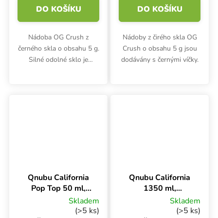
DO KOŠÍKU
DO KOŠÍKU
Nádoba OG Crush z
Nádoby z čirého skla OG
černého skla o obsahu 5 g.
Crush o obsahu 5 g jsou
Silné odolné sklo je
dodávány s černými víčky.
potažené UV vrstvou.
Šroubovací horní víko s
PET vložkou zvyšuje
ochranu a prodlužuje
životnost koncentrátů...
Qnubu California
Qnubu California
Pop Top 50 ml,
1350 ml,
uzavíratelná
podtlaková dóza
Skladem
Skladem
kapesní dóza
(>5 ks)
(>5 ks)