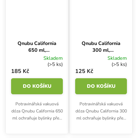
před vnější...
ochrání kávu, cukr,...
Qnubu California
Qnubu California
650 ml,
300 ml,
podtlaková dóza
podtlaková dóza
Skladem
Skladem
(>5 ks)
(>5 ks)
185 Kč
125 Kč
DO KOŠÍKU
DO KOŠÍKU
Potravinářská vakuová
Potravinářská vakuová
dóza Qnubu California 650
dóza Qnubu California 300
ml ochraňuje bylinky před
ml ochraňuje bylinky před
vnějšími vlivy nebo ztrátou
vnějšími vlivy nebo ztrátou
chutě a vůně. Podtlaková
chutě a vůně. Střední