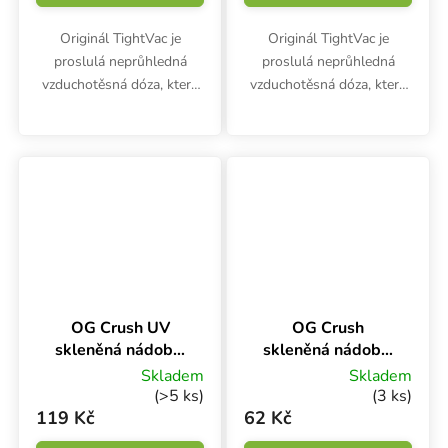
Originál TightVac je
Originál TightVac je
proslulá neprůhledná
proslulá neprůhledná
vzduchotěsná dóza, která
vzduchotěsná dóza, která
chrání potraviny před
chrání potraviny před
vnější vlhkostí a
vnější vlhkostí a
kontaminací. Vyrobena z
kontaminací. Vyrobena z
potravinářského plastu
potravinářského plastu
ochrání kávu, cukr,...
ochrání kávu, cukr,...
OG Crush UV
OG Crush
skleněná nádoba,
skleněná nádoba,
5 ml
5 g
Skladem
Skladem
(>5 ks)
(3 ks)
119 Kč
62 Kč