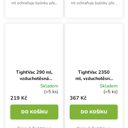
ml ochraňuje bylinky před
ml ochraňuje bylinky před
vnějšími vlivy nebo ztrátou
vnějšími vlivy nebo ztrátou
chutě a vůně. Malá
chutě a vůně. Malá
podtlaková dóza chrání
podtlaková dóza chrání
před únikem zápachu.
před únikem zápachu.
TightVac 290 ml,
TightVac 2350
vzduchotěsná
ml, vzduchotěsná
dóza neprůhledná
dóza průhledná
Skladem
Skladem
(>5 ks)
(>5 ks)
219 Kč
367 Kč
DO KOŠÍKU
DO KOŠÍKU