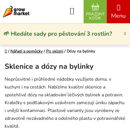
Přejít na obsah
Hledat
PRÁZDNÝ
NÁKUPNÍ KO
KOŠÍK
🌱 Hledáte sady pro pěstování 3 rostlin?
Domů
Domů
/
/
Nářadí a pomůcky
Nářadí a pomůcky
/
/
Po sklizni
Po sklizni
/
/
Dózy na bylinky
Dózy na bylinky
Sklenice a dózy na bylinky
Neprůsvitné i průhledné nádobky využijete doma, v
kuchyni i na cestách. Nabízíme kvalitní sklenice a
spolehlivé dózy na skladování léčivých bylinek a potravin.
Krabičky s podtlakovým uzávěrem zamezují úniku zápachu
i vnější kontaminaci. Plastové varianty jsou vyrobeny ze
zdravotně nezávadného a odolného plastu v potravinářské
kvalitě.