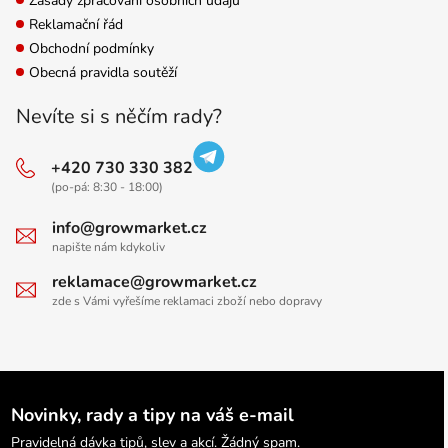
Zásady zpracování osobních údajů
Reklamační řád
Obchodní podmínky
Obecná pravidla soutěží
Nevíte si s něčím rady?
+420 730 330 382
(po-pá: 8:30 - 18:00)
info@growmarket.cz
napište nám kdykoliv
reklamace@growmarket.cz
zde s Vámi vyřešíme reklamaci zboží nebo dopravy
Novinky, rady a tipy na váš e-mail
Pravidelná dávka tipů, slev a akcí. Žádný spam.