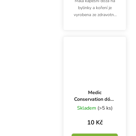
Malá kapesní dóza na
bylinky a koření je
vyrobena ze zdravotně
nezávadného plastu.
Průhledná krabička
Medic Conservation má
rozměry 45x140 mm.
Medic
Conservation dóza
průhledná 39x66
Skladem
(>5 ks)
mm, 1 ks
10 Kč