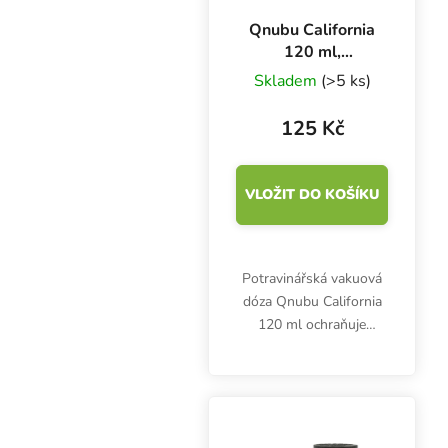
Qnubu California
120 ml,
podtlaková dóza
Skladem
(>5 ks)
125 Kč
VLOŽIT DO KOŠÍKU
Potravinářská vakuová
dóza Qnubu California
120 ml ochraňuje
bylinky před vnějšími
vlivy nebo ztrátou chutě
a vůně. Malá podtlaková
dóza chrání před únikem
zápachu.