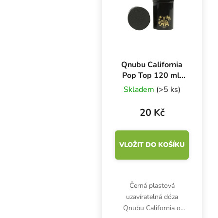
Qnubu California
Pop Top 120 ml,
uzavíratelná
Skladem
(>5 ks)
kapesní dóza
20 Kč
VLOŽIT DO KOŠÍKU
Černá plastová
uzavíratelná dóza
Qnubu California o