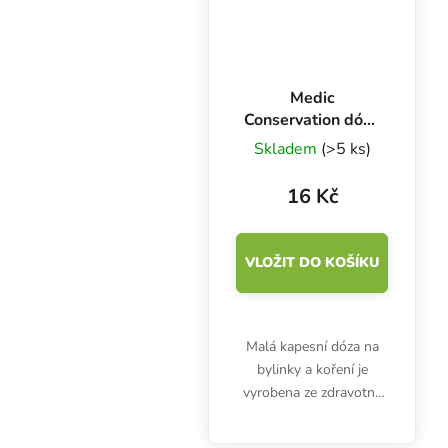
Medic
Conservation dóza
průhledná 45x97
Skladem
(>5 ks)
mm, 1 ks
16 Kč
VLOŽIT DO KOŠÍKU
Malá kapesní dóza na
bylinky a koření je
vyrobena ze zdravotně
nezávadného plastu.
Průhledná krabička