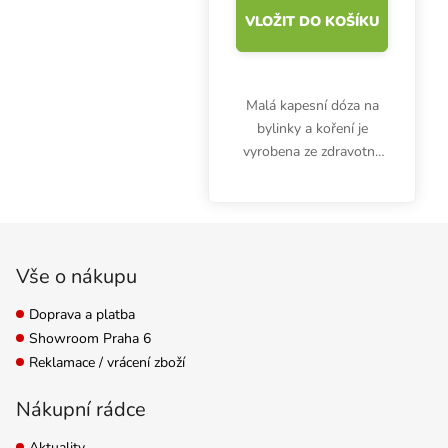
VLOŽIT DO KOŠÍKU
Malá kapesní dóza na
bylinky a koření je
vyrobena ze zdravotně
nezávadného plastu.
Průhledná krabička
Medic Conservation má
Zápatí
rozměry 39x66 mm.
Vše o nákupu
Doprava a platba
Showroom Praha 6
Reklamace / vrácení zboží
Nákupní rádce
Aktuality