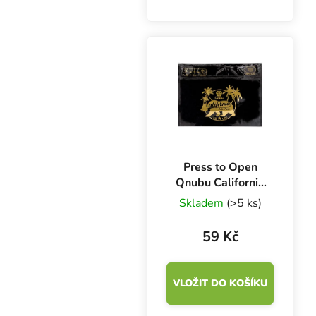
objemu 120 ml.
Praktické "pop up" víčko
- zmáčkni a vyskočí.
Vodotěsná a
vzduchotěsná dóza z
potravinářského plastu.
Press to Open
Qnubu California
56 g
Skladem
(>5 ks)
59 Kč
VLOŽIT DO KOŠÍKU