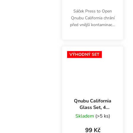
Sáček Press to Open
Qnubu California chrání
před vnější kontaminací i
před únikem zápachu.
Jednoduché otvírání
Press to Open. Dvojitý
zip. Kapacita 56 g.
VÝHODNÝ SET
Qnubu California
Glass Set, 4
sklenice +
Skladem
(>5 ks)
zkumavka s
korkovým
99 Kč