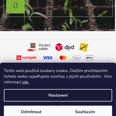
PŘIHLÁSIT SE
Osobní
odběr
Tento web používá soubory cookie. Dalším procházením
tohoto webu vyjadřujete souhlas s jejich používáním.. Více
informací
zde
.
Sledujte nás na Facebooku
Sledujte nás na Instagramu
Nastavení
Vytvořil Shoptet Premium
&
sniperdesign.cz
Copyright 2026
Growmarket.cz
. Všechna práva vyhrazena.
Odmítnout
Souhlasím