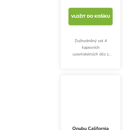
špuntem
VLOŽIT DO KOŠÍKU
Zvýhodněný set 4
kapesních
uzavíratelných dóz z
tvrdého skla (7, 30, 60,
120 ml) s černým
uzávěrem Qnubu
California plus skleněná
zkumavka s korkovým
špuntem. Na bylinky,...
Qnubu California