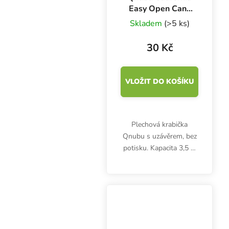
Easy Open Cans
3.5 G plechovka, 1
Skladem
(>5 ks)
ks
30 Kč
VLOŽIT DO KOŠÍKU
Plechová krabička
Qnubu s uzávěrem, bez
potisku. Kapacita 3,5 g.
Na stěnu je možné
umístit vlastní nálepku.