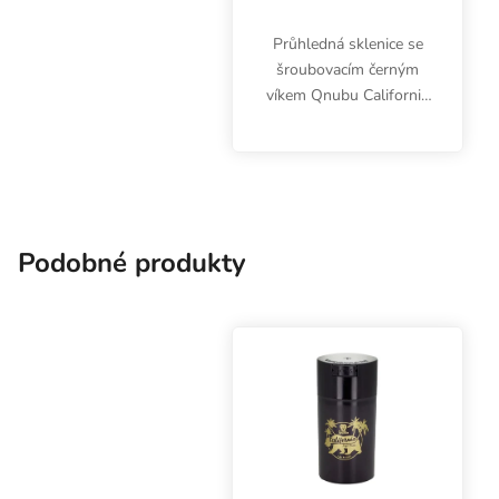
Průhledná sklenice se
šroubovacím černým
víkem Qnubu California
Safe Pack.
Borosilikátové sklo.
Objem 60 ml. Malá
sklenička na bylinky a
potraviny.
Podobné produkty