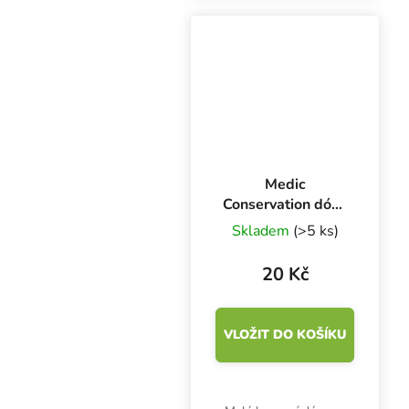
Medic Conservation má
rozměry 45x97 mm.
Medic
Conservation dóza
průhledná 45x140
Skladem
(>5 ks)
mm, 1 ks
20 Kč
VLOŽIT DO KOŠÍKU