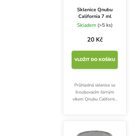
Sklenice Qnubu
California 7 ml
Skladem
(>5 ks)
20 Kč
VLOŽIT DO KOŠÍKU
Průhledná sklenice se
šroubovacím černým
víkem Qnubu California
Safe Pack pomáhá s
bezpečným skladováním
bylinek a potravin.
Kvalitní borosilikátové
sklo. Objem 7 ml.