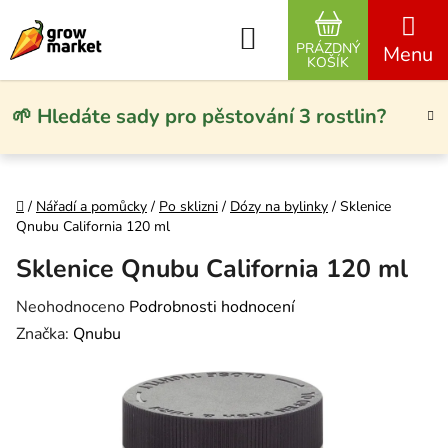
Přejít na obsah
Hledat
PRÁZDNÝ
NÁKUPNÍ KO
KOŠÍK
🌱 Hledáte sady pro pěstování 3 rostlin?
Domů
/
Nářadí a pomůcky
/
Po sklizni
/
Dózy na bylinky
/
Sklenice
Qnubu California 120 ml
Sklenice Qnubu California 120 ml
Průměrné hodnocení produktu je 0,0 z 5 hvězdiček.
Neohodnoceno
Podrobnosti hodnocení
Značka:
Qnubu