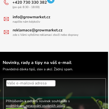
+420 730 330 382
(po-pá: 8:30 - 18:00)
info@growmarket.cz
napište nám kdykoliv
reklamace@growmarket.cz
zde s Vámi vyřešíme reklamaci zboží nebo dopravy
Novinky, rady a tipy na váš e-mail
Pravidelná dávka tipů, slev a akcí. Žádný spam.
Přihlášením k odběru novinek souhlasíte s
podmínkami zpracování osobních údajů