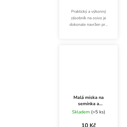
Praktický a výkonný
zásobník na osivo je
dokonale navržen pro
použití se systémem
Autopot Tray2Grow.
Dno misky je
perforováno spoustou
otvorů, které umožňují
nasávání vody a...
Malá miska na
semínka a
microgreens,
Skladem
(>5 ks)
14.3x9.6x5.1 cm
10 Kč