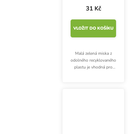
drenáží
31 Kč
VLOŽIT DO KOŠÍKU
Malá zelená miska z
odolného recyklovaného
plastu je vhodná pro
pěstování microgreens,
klíčení semínek nebo
předpěstování
sazeniček. Garland Mini
Seed Tray Green s
drenáží má...