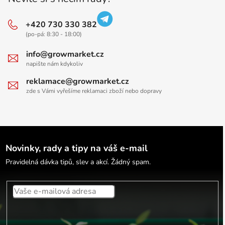
+420 730 330 382
(po-pá: 8:30 - 18:00)
info@growmarket.cz
napište nám kdykoliv
reklamace@growmarket.cz
zde s Vámi vyřešíme reklamaci zboží nebo dopravy
Novinky, rady a tipy na váš e-mail
Pravidelná dávka tipů, slev a akcí. Žádný spam.