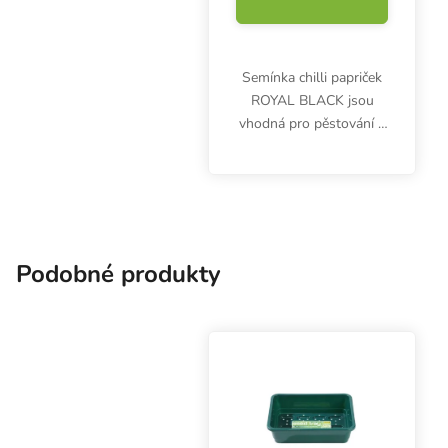
Semínka chilli papriček
ROYAL BLACK jsou
vhodná pro pěstování v
nádobách nebo
truhlících. Mají velmi
malé, trojúhelníkovité
plody a pálivost až 30
000 SHU.
Podobné produkty