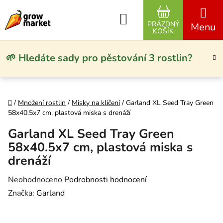
Přejít na obsah
Hledat
PRÁZDNÝ
NÁKUPNÍ KO
KOŠÍK
🌱 Hledáte sady pro pěstování 3 rostlin?
Domů
/
Množení rostlin
/
Misky na klíčení
/
Garland XL Seed Tray Green
58x40.5x7 cm, plastová miska s drenáží
Garland XL Seed Tray Green
58x40.5x7 cm, plastová miska s
drenáží
Průměrné hodnocení produktu je 0,0 z 5 hvězdiček.
Neohodnoceno
Podrobnosti hodnocení
Značka:
Garland