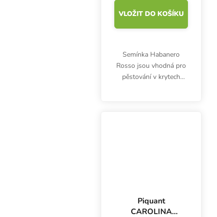
VLOŽIT DO KOŠÍKU
Semínka Habanero
Rosso jsou vhodná pro
pěstování v krytech
nebo na balkónech v
nádobách s oporou.
Plody dosahují velikosti
3-4 cm široké a 4-6 cm
dlouhé a mají pálivost
až 450...
Piquant
CAROLINA