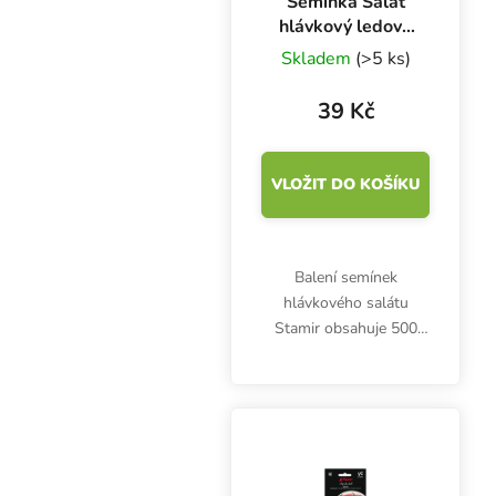
Semínka Salát
hlávkový ledový
celoroční STAMIR,
Skladem
(>5 ks)
500 s
39 Kč
VLOŽIT DO KOŠÍKU
Balení semínek
hlávkového salátu
Stamir obsahuje 500
semen. Poloraná odrůda
je vhodná pro celoroční
polní pěstování. Stamir
je odolný proti vybíhání,
plísni salátové.
Vegetační...