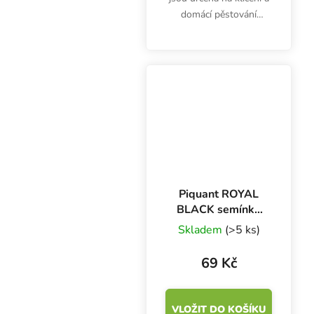
domácí pěstování
microgreens. Klíčky jsou
bohaté na vitamíny (A,
B1, B2, B3, B5, B6, C) a
minerály vápník, železo,
hořčík, fosfor,...
Piquant ROYAL
BLACK semínka
chilli papriček, 10
Skladem
(>5 ks)
s
69 Kč
VLOŽIT DO KOŠÍKU