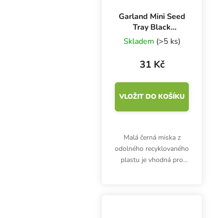
Garland Mini Seed
Tray Black
17x10x5 cm,
Skladem
(>5 ks)
miska černá s
drenáží
31 Kč
VLOŽIT DO KOŠÍKU
Malá černá miska z
odolného recyklovaného
plastu je vhodná pro
pěstování microgreens,
klíčení semínek nebo
předpěstování
sazeniček. Garland Mini
Seed Tray Black s