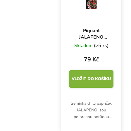
Piquant
JALAPENO
semínka chilli
Skladem
(>5 ks)
papriček, 20 s
79 Kč
VLOŽIT DO KOŠÍKU
Semínka chilli papriček
JALAPENO jsou
poloranou odrůdou
pálivé papriky typu
Jalapeno s červenými