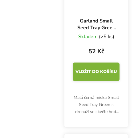
Garland Small
Seed Tray Green
23x17x6 cm,
Skladem
(>5 ks)
miska zelená s
drenáží
52 Kč
VLOŽIT DO KOŠÍKU
Malá černá miska Small
Seed Tray Green s
drenáží se skvěle hodí
na výsev a klíčení
semínek nebo pěstování
microgreens. Odolný