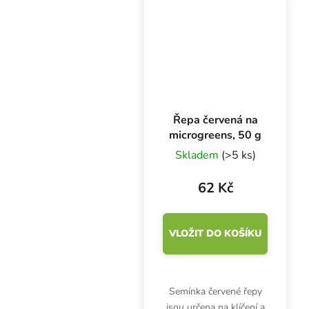
květenstvím je určena
pro pěstování ve
fóliovníku. Hladké
plody...
Řepa červená na
microgreens, 50 g
Skladem
(>5 ks)
62 Kč
VLOŽIT DO KOŠÍKU
Semínka červené řepy
jsou určena na klíčení a