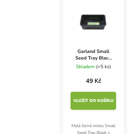
podnos s drenáží o
rozměrech 23x17x6 cm
je vyroben...
Garland Small
Seed Tray Black
23x17x6 cm,
Skladem
(>5 ks)
miska černá s
drenáží
49 Kč
VLOŽIT DO KOŠÍKU
Malá černá miska Small
Seed Tray Black s