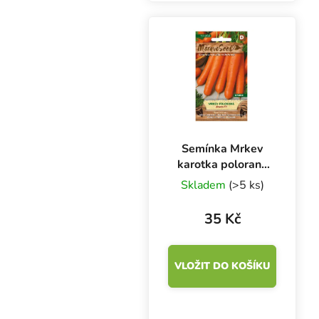
plody. Plody mají úzce
trojúhelníkovitý tvar s
tupým zakončením a
silnou stěnou,...
Semínka Mrkev
karotka poloraná
ANETA F1 –
Skladem
(>5 ks)
hybrid, 750 s
35 Kč
VLOŽIT DO KOŠÍKU