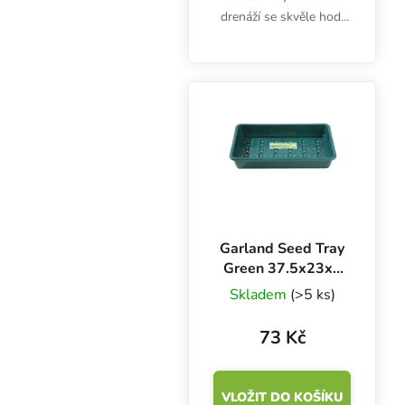
drenáží se skvěle hodí
na výsev a klíčení
semínek nebo pěstování
microgreens. Odolný
podnos s drenáží o
rozměrech 23x17x6 cm
je vyroben...
Garland Seed Tray
Green 37.5x23x6
cm, miska zelená s
Skladem
(>5 ks)
drenáží
73 Kč
VLOŽIT DO KOŠÍKU