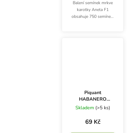
Balení semínek mrkve
karotky Aneta F1
obsahuje 750 semínek.
Hybridní poloraná
odrůda nantéského typu
od Moravo Seed
dorůstá do velikosti až
20 cm. Výsev možný
brzy na jaře, ale...
Piquant
HABANERO
ROSSO semínka
Skladem
(>5 ks)
chilli papriček, 12
s
69 Kč