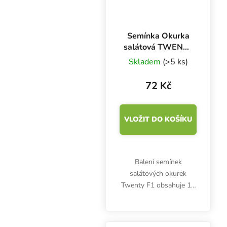
Semínka Okurka
salátová TWENTY
F1 - hybrid, do
Skladem
(>5 ks)
fóliovníku, 10 s
72 Kč
VLOŽIT DO KOŠÍKU
Balení semínek
salátových okurek
Twenty F1 obsahuje 10
semen. Raná
partenokarpická hybridní
odrůda se samičím