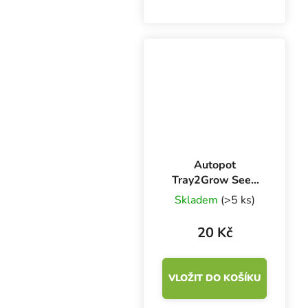
hlavně pro pěstování
microgreens a klíčení
semínek. Podmiska z
černého odolného
plastu má drenážní
otvory na dně.
Autopot
Tray2Grow Seed
Tray podmiska na
Skladem
(>5 ks)
semínka
20 Kč
VLOŽIT DO KOŠÍKU