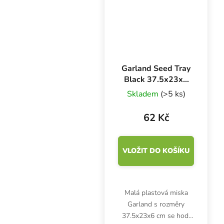
drenáží má...
Garland Seed Tray
Black 37.5x23x6
cm, miska černá s
Skladem
(>5 ks)
drenáží
62 Kč
VLOŽIT DO KOŠÍKU
Malá plastová miska
Garland s rozměry
37.5x23x6 cm se hodí