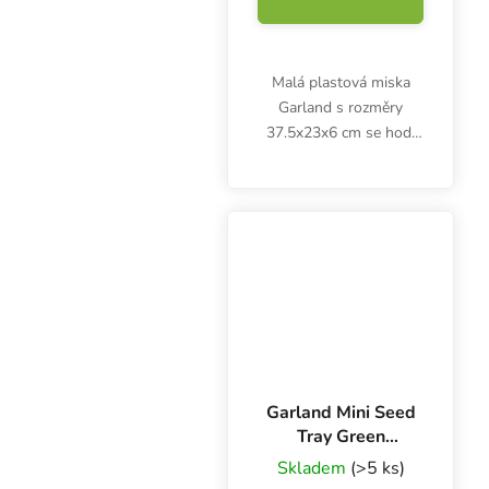
Malá plastová miska
Garland s rozměry
37.5x23x6 cm se hodí
hlavně pro pěstování
microgreens a klíčení
semínek. Podmiska ze
zeleného odolného
plastu má drenážní
otvory na dně.
Garland Mini Seed
Tray Green
17x10x5 cm,
Skladem
(>5 ks)
miska zelená s