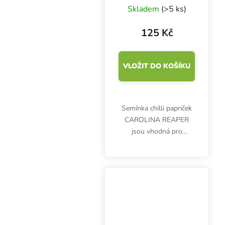
REAPER semínka
Skladem
(>5 ks)
chilli papriček, 8 s
125 Kč
VLOŽIT DO KOŠÍKU
Semínka chilli papriček
CAROLINA REAPER
jsou vhodná pro
pěstování s oporou v
krytech nebo v
nádobách. Obsahují až 2
200 000 SHU a balení
obsahuje 8 semen.