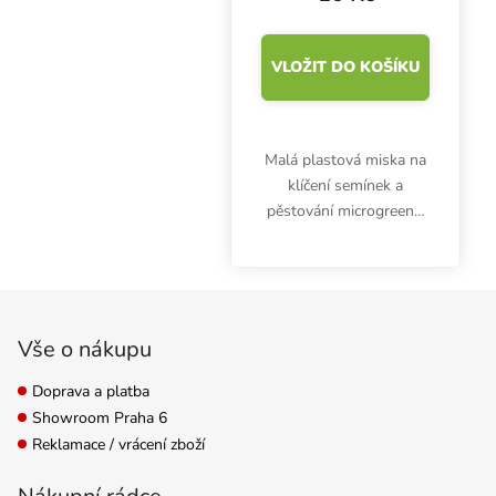
VLOŽIT DO KOŠÍKU
Malá plastová miska na
klíčení semínek a
pěstování microgreens.
Délka: 14.3 cm, šířka:
9.6 cm, výška: 5.1 cm.
Objem výsevní mističky
Zápatí
je 0.54 litru.
Vše o nákupu
Doprava a platba
Showroom Praha 6
Reklamace / vrácení zboží