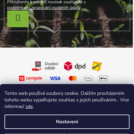
Přihlášením k odběru novinek souhlasíte s
podmínkami zpracování osobních údajů
PŘIHLÁSIT SE
Osobní
odběr
Tento web používá soubory cookie. Dalším procházením
tohoto webu vyjadřujete souhlas s jejich používáním.. Více
informací
zde
.
Sledujte nás na Facebooku
Sledujte nás na Instagramu
Nastavení
Vytvořil Shoptet Premium
&
sniperdesign.cz