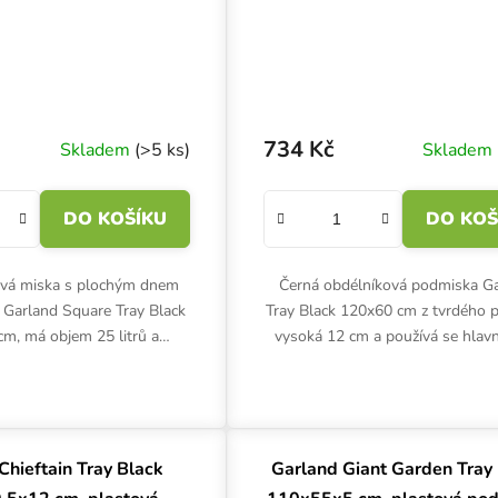
734 Kč
Skladem
(>5 ks)
Skladem
DO KOŠÍKU
DO KOŠ
ová miska s plochým dnem
Černá obdélníková podmiska G
 Garland Square Tray Black
Tray Black 120x60 cm z tvrdého p
m, má objem 25 litrů a
vysoká 12 cm a používá se hlavn
r. Pevný podtác pro několik
podtác a ochrana před vytopen
áčů. Ochrana před...
květináče nebo hydroponické
Chieftain Tray Black
Garland Giant Garden Tray