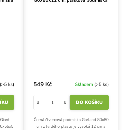
dmiska
80x80x12 cm, plastová podmiska
549 Kč
(>5 ks)
Skladem
(>5 ks)
ÍKU
DO KOŠÍKU
 Giant
Černá čtvercová podmiska Garland 80x80
10x55x5
cm z tvrdého plastu je vysoká 12 cm a