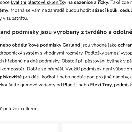
ysoce
kvalitní plastové skleníčky
na sazenice a řízky
. Také zde
témy
. Možná se vám na zahradě budou hodit
sázecí kolík
,
cedul
y v
substrátu
.
land podmisky jsou vyrobeny
z tvrdého a odolné
 nebo obdélníkové podmisky Garland
jsou vhodné jako
ochran
droponický systém
s vhodnými rozměry. Podložky zamezí vytopen
ch hřebenů na dně podmisky. Obstojí při pěstování bylinek v
pě
mikompostér. Dobře se přenáší. Využití podmisek není vůbec 
 pískoviště
pro děti, kočkolit nebo podtác pod pro jiné nádoby
yzkoušejte gumové varianty od
Plant!t
nebo
Flexi Tray
,
podmisk
7
položek celkem
uktů