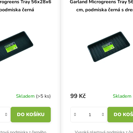
rogreens Tray 56x28x6
Garland Microgreens Tray 
podmiska černá
cm, podmiska černá s dre
99 Kč
Skladem
(>5 ks)
Skladem
DO KOŠÍKU
DO KOŠ
stová podmiska z černého
Vysoká plastová podmiska z č