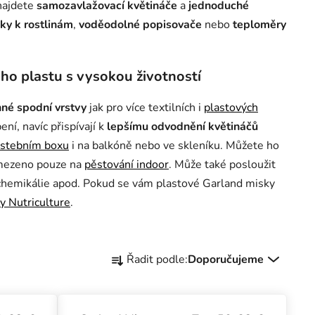
 najdete
samozavlažovací květináče
a
jednoduché
ky k rostlinám
,
voděodolné popisovače
nebo
teploměry
ho plastu s vysokou životností
né spodní vrstvy
jak pro více textilních i
plastových
í, navíc přispívají k
lepšímu odvodnění květináčů
stebním boxu
i na balkóně nebo ve skleníku. Můžete ho
omezeno pouze na
pěstování indoor
. Může také posloužit
, chemikálie apod. Pokud se vám plastové Garland misky
y Nutriculture
.
Řazení produktů
Řadit podle:
Doporučujeme