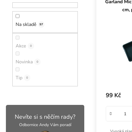
Garland Mic
cm, 
Na skladě
97
Akce
0
Novinka
0
Tip
0
99 Kč
Nevíte si s něčím rady?
Odbornice Andy Vám poradí
Vysoká pla