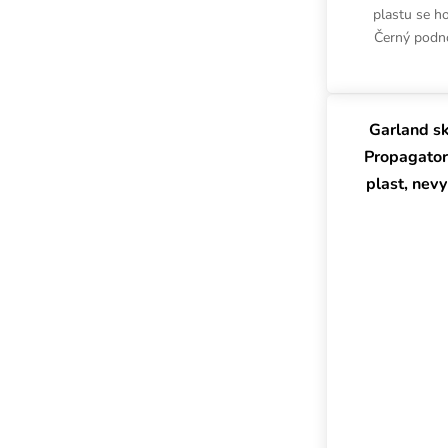
plastu se ho
Černý podno
Black o roz
používá n
Garland s
Propagator 
plast, nev