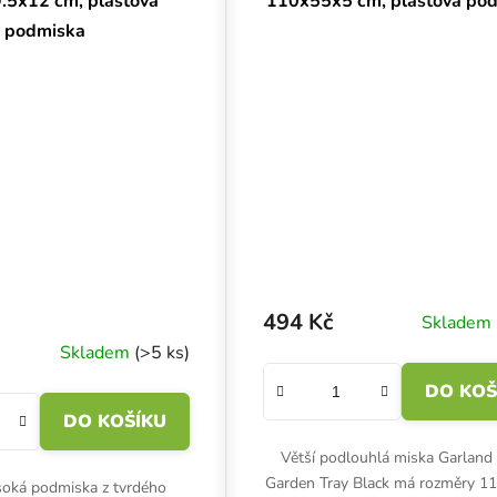
.5x12 cm, plastová
110x55x5 cm, plastová po
podmiska
494 Kč
Skladem
Skladem
(>5 ks)
DO KOŠ
DO KOŠÍKU
Větší podlouhlá miska Garland
Garden Tray Black má rozměry 1
oká podmiska z tvrdého