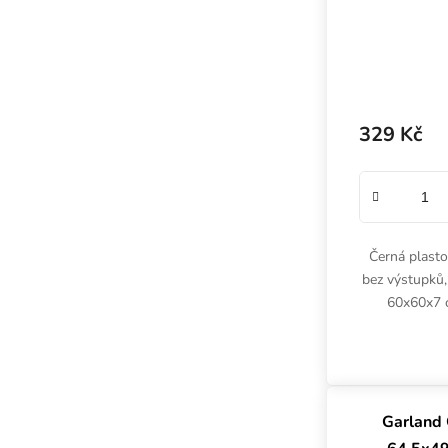
329 Kč
Černá plast
bez výstupků,
60x60x7 c
čtvercový tva
květin
Garland 