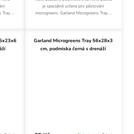
ání
je speciálně určena pro pěstování
s Tray s
microgreens. Garland Microgreens Tray s
 Rozměry
rozměry 56x28x3 cm se perfektně hodí
...
pro Grodan Cress Plate.
.5x23x6
Garland Microgreens Tray 56x28x3
áží
cm, podmiska černá s drenáží