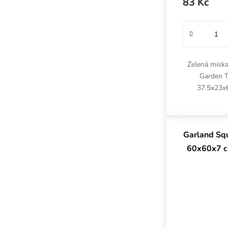
83 Kč
Zelená miska
Garden T
37.5x23x
odolného pla
nebo v komb
Garland Sq
60x60x7 c