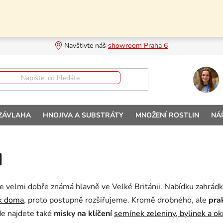
Navštivte náš 
showroom Praha 6
 ZÁVLAHA
HNOJIVA A SUBSTRÁTY
MNOŽENÍ ROSTLIN
NÁ
d
e velmi dobře známá hlavně ve Velké Británii. Nabídku zahrádk
ek doma
, proto postupně rozšiřujeme. Kromě drobného, ale
pra
de najdete také
misky na klíčení
semínek zeleniny, bylinek a ok