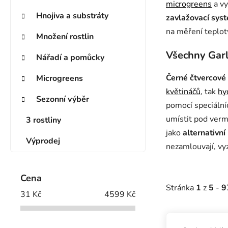
microgreens
a v
Hnojiva a substráty
zavlažovací sys
na měření teplot
Množení rostlin
Všechny Gar
Nářadí a pomůcky
Černé čtvercové
Microgreens
květináčů
, tak
hy
Sezonní výběr
pomocí speciální
umístit pod ver
3 rostliny
jako
alternativní
Výprodej
nezamlouvají, v
Cena
Stránka
1
z
5
-
9
31
Kč
4599
Kč
Výpis prod