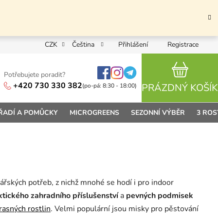
CZK
Čeština
Přihlášení
Registrace
Potřebujete poradit?
NÁKUPN
+420 730 330 382
PRÁZDNÝ KOŠÍK
(po-pá: 8:30 - 18:00)
ŘADÍ A POMŮCKY
MICROGREENS
SEZONNÍ VÝBĚR
3 ROS
ářských potřeb, z nichž mnohé se hodí i pro indoor
ktického zahradního příslušenství
a
pevných podmisek
rasných rostlin
. Velmi populární jsou misky pro pěstování