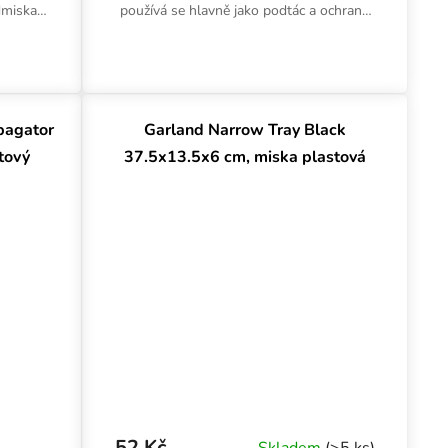
dmiska
používá se hlavně jako podtác a ochrana
radě nebo
před vytopením pod květináče nebo
hydroponické systémy.
pagator
Garland Narrow Tray Black
tový
37.5x13.5x6 cm, miska plastová
52 Kč
Skladem
(>5 ks)