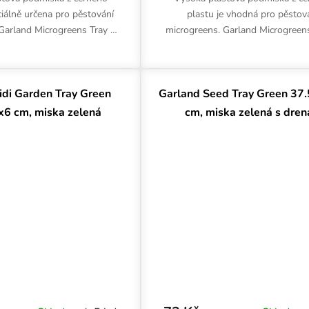
ciálně určena pro pěstování
plastu je vhodná pro pěstov
Garland Microgreens Tray s
microgreens. Garland Microgreen
28x6 cm se perfektně hodí
drenáží umožní lepší odvodnění.
rodan Cress Plate.
56x28x6 cm se perfektně hodí
idi Garden Tray Green
Garland Seed Tray Green 37
x6 cm, miska zelená
cm, miska zelená s dren