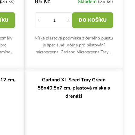
85 Kč
(>5 ks)
Skladem
(>5 ks)
ÍKU
DO KOŠÍKU
rozměry
Nízká plastová podmiska z černého plastu
 pro
je speciálně určena pro pěstování
semínek.
microgreens. Garland Microgreens Tray s
plastu
drenáží umožní lepší odvodnění. Rozměry
.
56x28x3 cm se...
x12 cm,
Garland XL Seed Tray Green
58x40.5x7 cm, plastová miska s
drenáží