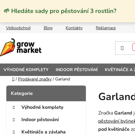
Přejít na obsah
🌱 Hledáte sady pro pěstování 3 rostlin?
Velkoobchod
Blog
Kontakty
Reklamace
VÝHODNÉ KOMPLETY
INDOOR PĚSTOVÁNÍ
KVĚTINÁČE A
Domů
/
Prodávané značky
/
Garland
Postranní panel
Kategorie
Přeskočit kategorie
Garlan
Výhodné komplety
Značka
Garland
j
Indoor pěstování
pěstování bylin
pod květináče
z
Květináče a závlaha