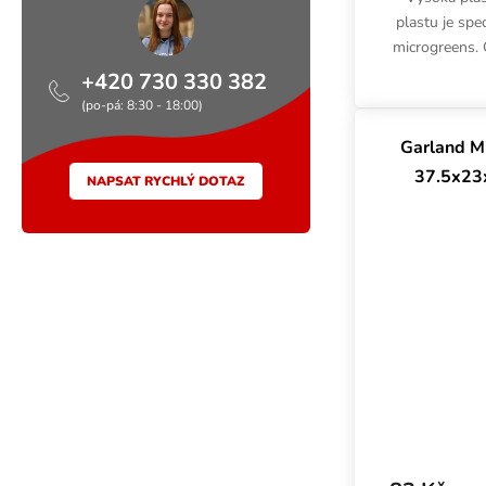
plastu je spe
microgreens. 
rozměry 56x
+420 730 330 382
pro G
(po-pá: 8:30 - 18:00)
Garland M
37.5x23
NAPSAT RYCHLÝ DOTAZ