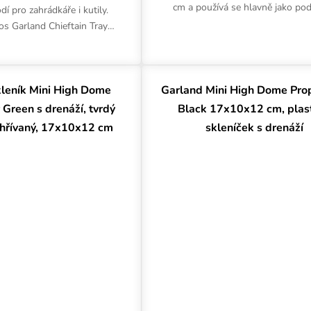
cm a používá se hlavně jako po
dí pro zahrádkáře i kutily.
pod květináče. Její využití na zah
s Garland Chieftain Tray
indoor pěstování může...
měrech 64.5x49.5x12 cm se
apříklad pro míchání...
kleník Mini High Dome
Garland Mini High Dome Pro
Green s drenáží, tvrdý
Black 17x10x12 cm, plas
yhřívaný, 17x10x12 cm
skleníček s drenáží