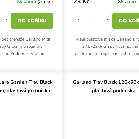
73 Kč
Skladem
(>5 ks)
Skladem
DO KOŠÍKU
DO KOŠ
 bez drenáže Garland Midi
Malá plastová miska Garland s 
ray Green má rozměry
37.5x23x6 cm se hodí hlavně
6 cm. Podnos z tvrdého
pěstování microgreens a klíčení 
stu lze využít samostatně
Podmiska ze zeleného odolného 
inaci s průhlednýmí víkem
má drenážní otvory na dně
jako...
uare Garden Tray Black
Garland Tray Black 120x60
m, plastová podmiska
plastová podmiska