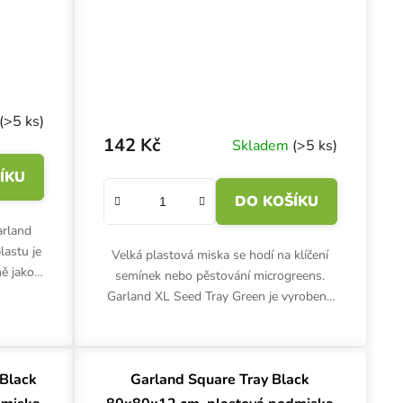
(>5 ks)
142 Kč
Skladem
(>5 ks)
ÍKU
DO KOŠÍKU
arland
lastu je
Velká plastová miska se hodí na klíčení
ě jako
semínek nebo pěstování microgreens.
ím pod
Garland XL Seed Tray Green je vyrobena
...
z pevného zeleného plastu. Drenáž zajistí,
že substrát nebude...
 Black
Garland Square Tray Black