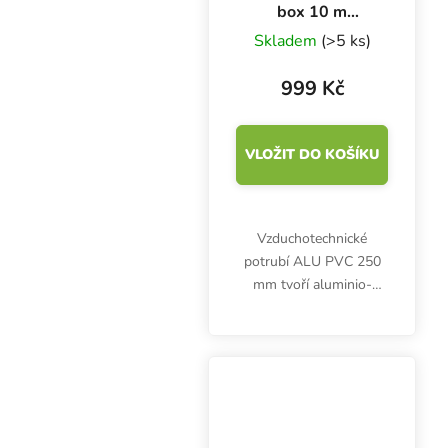
box 10 m
ventilační potrubí
Skladem
(>5 ks)
999 Kč
VLOŽIT DO KOŠÍKU
Vzduchotechnické
potrubí ALU PVC 250
mm tvoří aluminio-
laminátové vrstvy a
ocelový drát.
Desetimetrový box je
cenově zvýhodněný,
balení jen 50 cm vysoké.