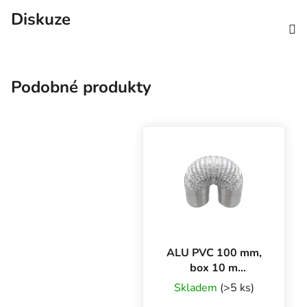
Diskuze
Podobné produkty
ALU PVC 100 mm,
box 10 m
ventilační potrubí
Skladem
(>5 ks)