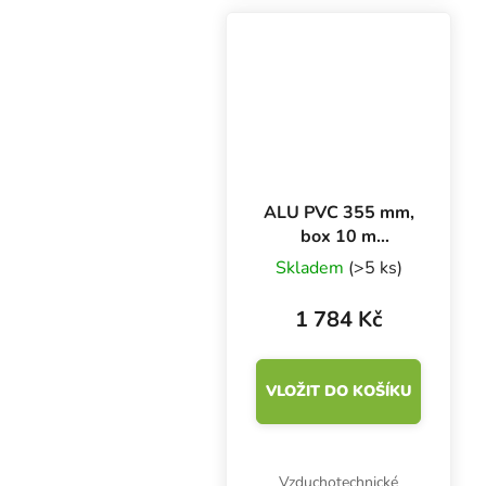
Desetimetrový box je
cenově zvýhodněný,
balení jen 50 cm vysoké.
ALU PVC 355 mm,
box 10 m
ventilační potrubí
Skladem
(>5 ks)
1 784 Kč
VLOŽIT DO KOŠÍKU
Vzduchotechnické