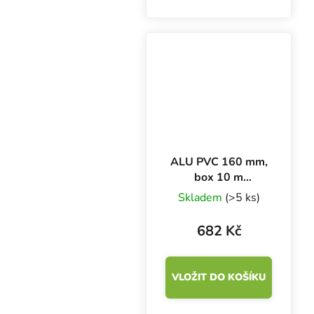
ocelový drát.
Desetimetrový box je
cenově zvýhodněný,
balení jen 50 cm vysoké.
ALU PVC 160 mm,
box 10 m
ventilační potrubí
Skladem
(>5 ks)
682 Kč
VLOŽIT DO KOŠÍKU