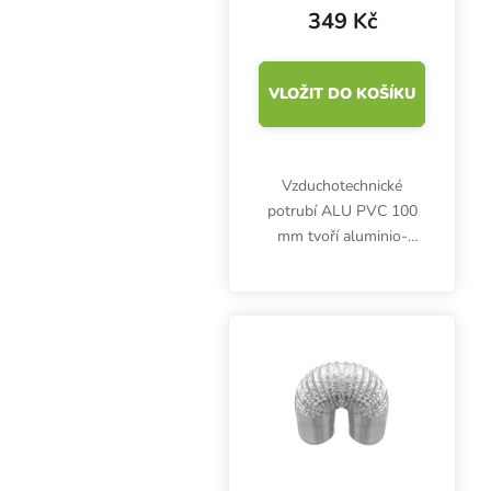
349 Kč
VLOŽIT DO KOŠÍKU
Vzduchotechnické
potrubí ALU PVC 100
mm tvoří aluminio-
laminátové vrstvy a
ocelový drát.
Desetimetrový box je
cenově zvýhodněný,
balení jen 50 cm vysoké.