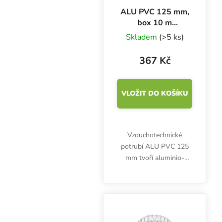
ALU PVC 125 mm,
box 10 m
ventilační potrubí
Skladem
(>5 ks)
367 Kč
VLOŽIT DO KOŠÍKU
Vzduchotechnické
potrubí ALU PVC 125
mm tvoří aluminio-
laminátové vrstvy a
ocelový drát.
Desetimetrový box je
cenově zvýhodněný,
balení jen 50 cm vysoké.