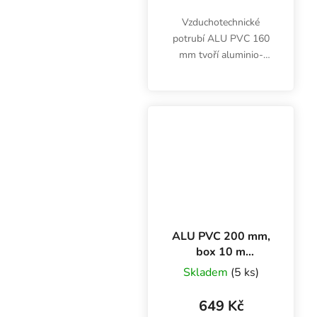
Vzduchotechnické
potrubí ALU PVC 160
mm tvoří aluminio-
laminátové vrstvy a
ocelový drát.
Desetimetrový box je
cenově zvýhodněný,
balení jen 50 cm vysoké.
ALU PVC 200 mm,
box 10 m
ventilační potrubí
Skladem
(5 ks)
649 Kč