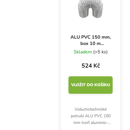
ALU PVC 150 mm,
box 10 m
ventilační potrubí
Skladem
(>5 ks)
524 Kč
VLOŽIT DO KOŠÍKU
Vzduchotechnické
potrubí ALU PVC 150
mm tvoří aluminio-
laminátové vrstvy a