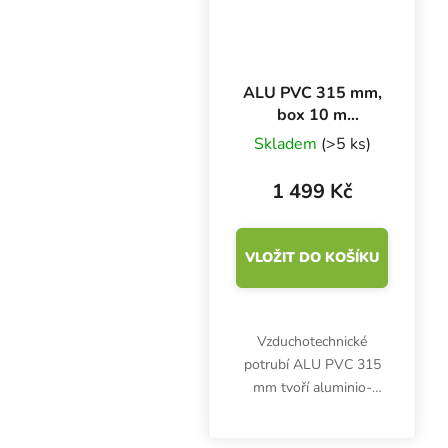
ALU PVC 315 mm,
box 10 m
ventilační potrubí
Skladem
(>5 ks)
1 499 Kč
VLOŽIT DO KOŠÍKU
Vzduchotechnické
potrubí ALU PVC 315
mm tvoří aluminio-
laminátové vrstvy a
ocelový drát.