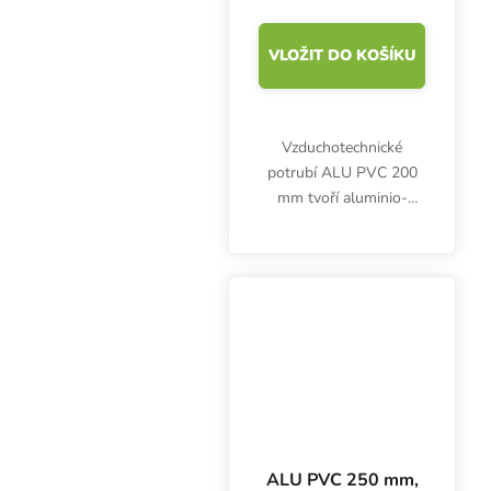
VLOŽIT DO KOŠÍKU
Vzduchotechnické
potrubí ALU PVC 200
mm tvoří aluminio-
laminátové vrstvy a
ocelový drát.
Desetimetrový box je
cenově zvýhodněný,
balení jen 50 cm vysoké.
ALU PVC 250 mm,