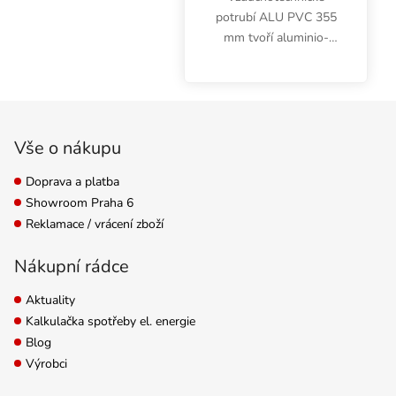
potrubí ALU PVC 355
mm tvoří aluminio-
laminátové vrstvy a
ocelový drát.
Desetimetrový box je
Zápatí
cenově zvýhodněný.
Vše o nákupu
Doprava a platba
Showroom Praha 6
Reklamace / vrácení zboží
Nákupní rádce
Aktuality
Kalkulačka spotřeby el. energie
Blog
Výrobci