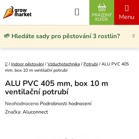
Přejít na obsah
Hledat
PRÁZDNÝ
NÁKUPNÍ KO
KOŠÍK
🌱 Hledáte sady pro pěstování 3 rostlin?
Domů
/
Indoor pěstování
/
Vzduchotechnika
/
Potrubí
/
ALU PVC 405
mm, box 10 m ventilační potrubí
ALU PVC 405 mm, box 10 m
ventilační potrubí
Průměrné hodnocení produktu je 0,0 z 5 hvězdiček.
Neohodnoceno
Podrobnosti hodnocení
Značka:
Aluconnect