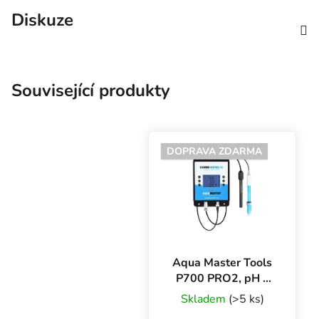
Diskuze
Související produkty
DOPRAVA ZDARMA
Aqua Master Tools
P700 PRO2, pH a
EC/CF/PPM metr a
Skladem
(>5 ks)
teploměr