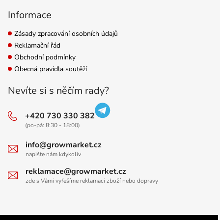
Informace
Zásady zpracování osobních údajů
Reklamační řád
Obchodní podmínky
Obecná pravidla soutěží
Nevíte si s něčím rady?
+420 730 330 382
(po-pá: 8:30 - 18:00)
info@growmarket.cz
napište nám kdykoliv
reklamace@growmarket.cz
zde s Vámi vyřešíme reklamaci zboží nebo dopravy