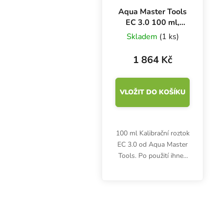
Aqua Master Tools
EC 3.0 100 ml,
kalibrační roztok
Skladem
(1 ks)
BOX 18 ks
1 864 Kč
VLOŽIT DO KOŠÍKU
100 ml Kalibrační roztok
EC 3.0 od Aqua Master
Tools. Po použití ihned
uzavřete. Skladujte při
teplotě 15-25 °C.
Kapalinu nevracejte
zpět. Box obsahuje 18
ks.