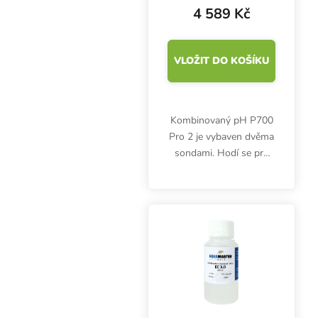
4 589 Kč
VLOŽIT DO KOŠÍKU
Kombinovaný pH P700
Pro 2 je vybaven dvěma
sondami. Hodí se pro
měření několika veličin,
pH, EC, CF, PPM a
teploty, živného roztoku
při pěstování nebo vody
v bazénech, vířivkách...