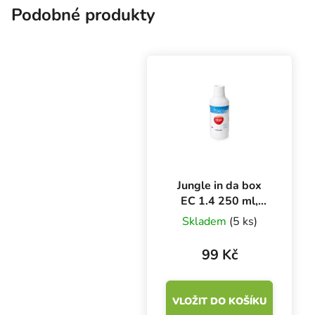
Podobné produkty
Jungle in da box
EC 1.4 250 ml,
kalibrační roztok
Skladem
(5 ks)
99 Kč
VLOŽIT DO KOŠÍKU