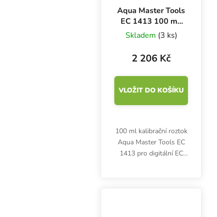
Aqua Master Tools
EC 1413 100 ml,
kalibrační roztok
Skladem
(3 ks)
BOX 18 ks
2 206 Kč
VLOŽIT DO KOŠÍKU
100 ml kalibrační roztok
Aqua Master Tools EC
1413 pro digitální EC
metry. Po použití ihned
uzavřete. Skladujte při
teplotě 15-25 °C.
Kapalinu nevracejte
zpět. Box 18 ks.