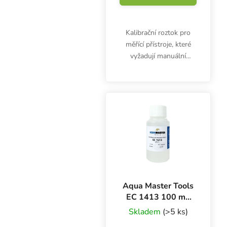
Kalibrační roztok pro
měřící přístroje, které
vyžadují manuální
kalibraci.
Aqua Master Tools
EC 1413 100 ml,
kalibrační roztok
Skladem
(>5 ks)