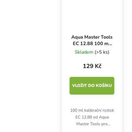
Aqua Master Tools
EC 12.88 100 ml,
kalibrační roztok
Skladem
(>5 ks)
129 Kč
VLOŽIT DO KOŠÍKU
100 ml kalibrační roztok
EC 12.88 od Aqua
Master Tools pro
digitální EC metry. Po