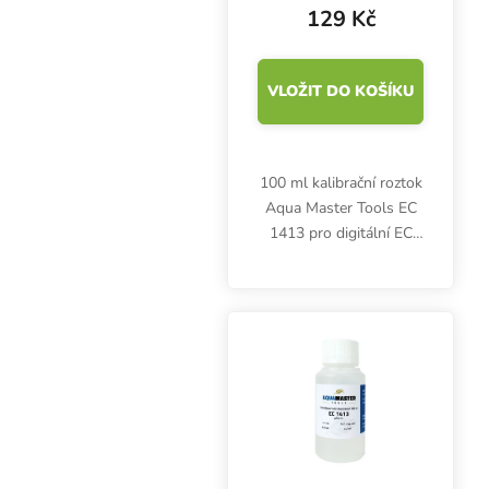
129 Kč
VLOŽIT DO KOŠÍKU
100 ml kalibrační roztok
Aqua Master Tools EC
1413 pro digitální EC
metry. Po použití ihned
uzavřete. Skladujte při
teplotě 15-25 °C.
Kapalinu nevracejte
zpět.