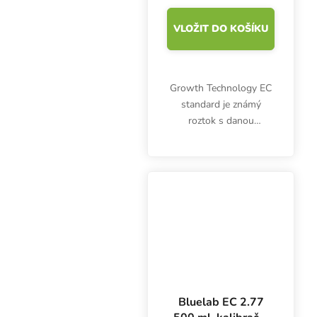
VLOŽIT DO KOŠÍKU
Growth Technology EC
standard je známý
roztok s danou
hodnotou EC určený pro
kalibraci EC měřičů.
Bluelab EC 2.77