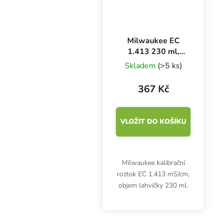
Milwaukee EC
1.413 230 ml,
kalibrační roztok
Skladem
(>5 ks)
367 Kč
VLOŽIT DO KOŠÍKU
Milwaukee kalibrační
roztok EC 1.413 mS/cm,
objem lahvičky 230 ml.