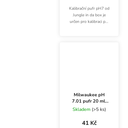
Kalibrační pufr pH7 od
Jungle in da box je
určen pro kalibraci pH
metrů. Hodí se také jako
uchovávací roztok pro
některé typy pH
elektrod. Objem 250 ml.
Milwaukee pH
7.01 pufr 20 ml,
kalibrační roztok
Skladem
(>5 ks)
41 Kč