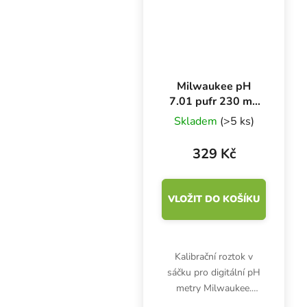
Milwaukee pH
7.01 pufr 230 ml,
kalibrační roztok
Skladem
(>5 ks)
329 Kč
VLOŽIT DO KOŠÍKU
Kalibrační roztok v
sáčku pro digitální pH
metry Milwaukee.
Obsah: 230ml. pH: 7.01