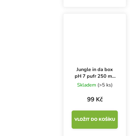
Jungle in da box
pH 7 pufr 250 ml,
kalibrační roztok
Skladem
(>5 ks)
99 Kč
VLOŽIT DO KOŠÍKU