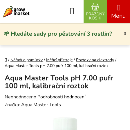
Přejít na obsah
Hledat
PRÁZDNÝ
NÁKUPNÍ KO
KOŠÍK
🌱 Hledáte sady pro pěstování 3 rostlin?
Domů
/
Nářadí a pomůcky
/
Měřící přístroje
/
Roztoky na elektrody
/
Aqua Master Tools pH 7.00 pufr 100 ml, kalibrační roztok
Aqua Master Tools pH 7.00 pufr
100 ml, kalibrační roztok
Průměrné hodnocení produktu je 0,0 z 5 hvězdiček.
Neohodnoceno
Podrobnosti hodnocení
Značka:
Aqua Master Tools