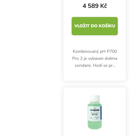
4 589 Kč
VLOŽIT DO KOŠÍKU
Kombinovaný pH P700
Pro 2 je vybaven dvěma
sondami. Hodí se pro
měření několika veličin,
pH, EC, CF, PPM a
teploty, živného roztoku
při pěstování nebo vody
v bazénech, vířivkách...