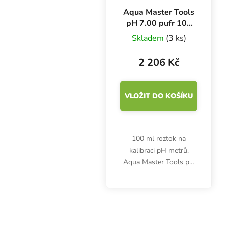
Aqua Master Tools
pH 7.00 pufr 100
ml, kalibrační
Skladem
(3 ks)
roztok BOX 18 ks
2 206 Kč
VLOŽIT DO KOŠÍKU
100 ml roztok na
kalibraci pH metrů.
Aqua Master Tools pH
7.00. Po použití ihned
uzavřete. Skladujte při
teplotě 15-25 °C.
Kapalinu nevracejte
zpět. Box 18 ks.