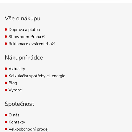
některé typy pH
Zápatí
elektrod. Objem 1 l.
Vše o nákupu
Doprava a platba
Showroom Praha 6
Reklamace / vrácení zboží
Nákupní rádce
Aktuality
Kalkulačka spotřeby el. energie
Blog
Výrobci
Společnost
O nás
Kontakty
Velkoobchodní prodej