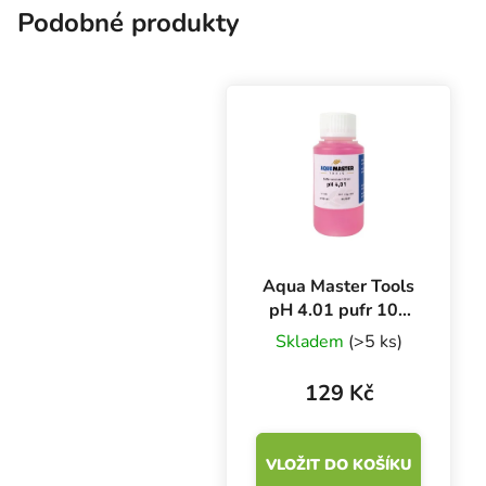
Podobné produkty
Aqua Master Tools
pH 4.01 pufr 100
ml, kalibrační
Skladem
(>5 ks)
roztok
129 Kč
VLOŽIT DO KOŠÍKU