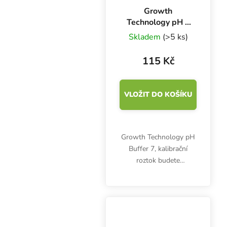
Growth
Technology pH 7
Buffer 300 ml,
Skladem
(>5 ks)
kalibrační roztok
115 Kč
VLOŽIT DO KOŠÍKU
Growth Technology pH
Buffer 7, kalibrační
roztok budete
potřebovat pro správné
seřízení a fungování
digitálních pH metrů.
Objem 300 ml.