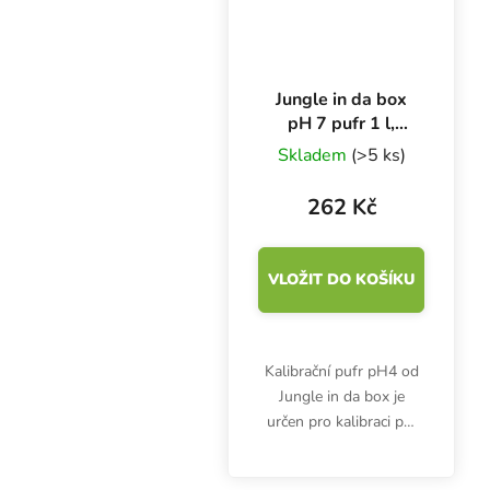
Jungle in da box
pH 7 pufr 1 l,
kalibrační roztok
Skladem
(>5 ks)
262 Kč
VLOŽIT DO KOŠÍKU
Kalibrační pufr pH4 od
Jungle in da box je
určen pro kalibraci pH
metrů. Hodí se také jako
uchovávací roztok pro