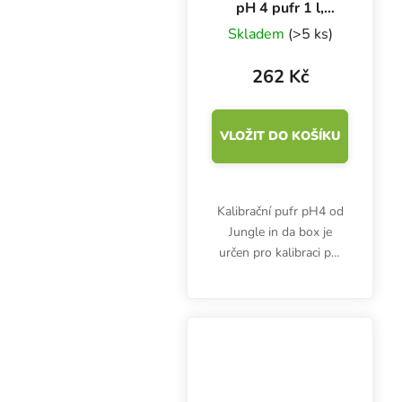
pH 4 pufr 1 l,
kalibrační roztok
Skladem
(>5 ks)
262 Kč
VLOŽIT DO KOŠÍKU
Kalibrační pufr pH4 od
Jungle in da box je
určen pro kalibraci pH
metrů. Hodí se také jako
uchovávací roztok pro
některé typy pH
elektrod. Objem 1 l.