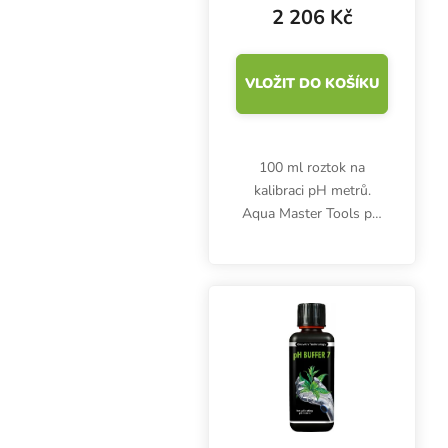
2 206 Kč
VLOŽIT DO KOŠÍKU
100 ml roztok na
kalibraci pH metrů.
Aqua Master Tools pH
4.01. Po použití ihned
uzavřete. Skladujte při
teplotě 15-25 °C.
Kapalinu nevracejte
zpět. Box 18 ks.