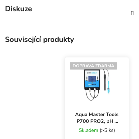
Diskuze
Související produkty
DOPRAVA ZDARMA
Aqua Master Tools
P700 PRO2, pH a
EC/CF/PPM metr a
Skladem
(>5 ks)
teploměr