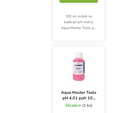
100 ml roztok na
kalibraci pH metrů.
Aqua Master Tools pH
4.01. Po použití ihned
uzavřete. Skladujte při
teplotě 15-25 °C.
Kapalinu nevracejte
zpět.
Aqua Master Tools
pH 4.01 pufr 100
ml, kalibrační
Skladem
(1 ks)
roztok BOX 18 ks