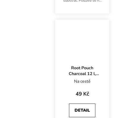
substrát. Používá se na
hydroponické pěstování
rostlin v recirkulačních i
jiných
samozavlažovacích
systémech, jako retenční
vrstva do...
Root Pouch
Charcoal 12 l,
textilní květináč
Na cestě
25.5x11.5 cm
49 Kč
DETAIL