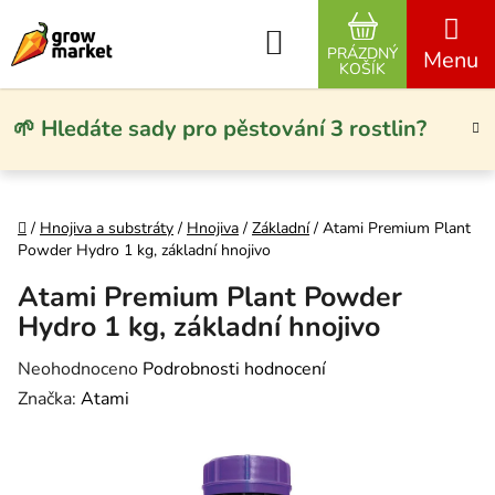
Přejít na obsah
Hledat
PRÁZDNÝ
NÁKUPNÍ KO
KOŠÍK
🌱 Hledáte sady pro pěstování 3 rostlin?
Domů
/
Hnojiva a substráty
/
Hnojiva
/
Základní
/
Atami Premium Plant
Powder Hydro 1 kg, základní hnojivo
Atami Premium Plant Powder
Hydro 1 kg, základní hnojivo
Průměrné hodnocení produktu je 0,0 z 5 hvězdiček.
Neohodnoceno
Podrobnosti hodnocení
Značka:
Atami