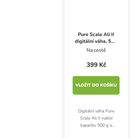
Pure Scale Ali II
digitální váha, 500
g x 0.1 g
Na cestě
399 Kč
VLOŽIT DO KOŠÍKU
Digitální váha Pure
Scale Ali II nabízí
kapacitu 500 g a
přesnost 0.1 g. Ideální