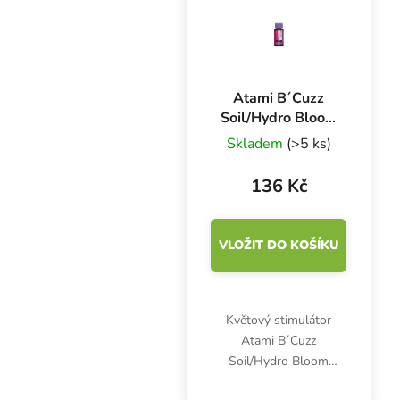
Atami B´Cuzz
Soil/Hydro Bloom
Stimulator 100 ml,
Skladem
(>5 ks)
květový stimulátor
136 Kč
VLOŽIT DO KOŠÍKU
Květový stimulátor
Atami B´Cuzz
Soil/Hydro Bloom
Stimulator je určen pro