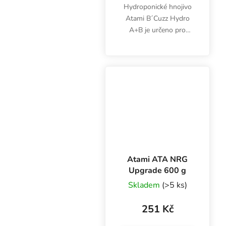
Hydroponické hnojivo
Atami B´Cuzz Hydro
A+B je určeno pro
všechny typy inertních
substrátů. Používá se
společně po celý
pěstební cyklus od
prvního týdne.
Atami ATA NRG
Upgrade 600 g
Skladem
(>5 ks)
251 Kč