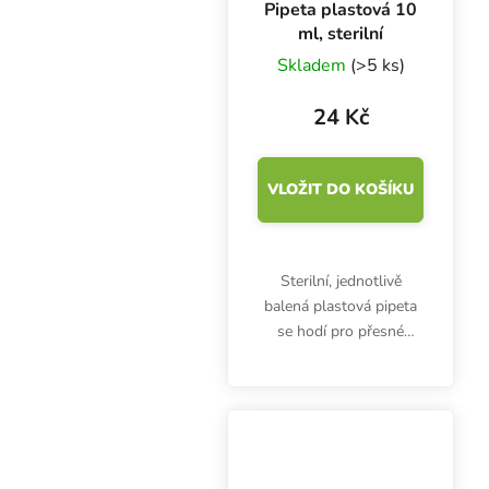
Pipeta plastová 10
ml, sterilní
Skladem
(>5 ks)
24 Kč
VLOŽIT DO KOŠÍKU
Sterilní, jednotlivě
balená plastová pipeta
se hodí pro přesné
odměřování a dávkování
hnojiv, doplňků nebo
kyselin. Pipeta 10 ml
nejen pro pěstitele.