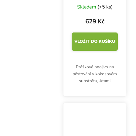
Coco 1 kg,
Skladem
(>5 ks)
základní hnojivo
629 Kč
VLOŽIT DO KOŠÍKU
Práškové hnojivo na
pěstování v kokosovém
substrátu, Atami
Premium Plant Powder
Coco 1 kg, je určeno pro
celý pěstební cyklus.
Obsahuje chelátované
NPK živiny v poměru 9-
7-17.