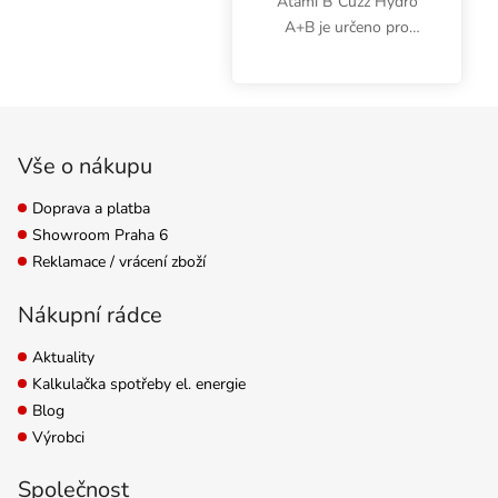
Atami B´Cuzz Hydro
A+B je určeno pro
všechny typy inertních
substrátů. Používá se
společně po celý
Zápatí
pěstební cyklus od
prvního týdne.
Vše o nákupu
Doprava a platba
Showroom Praha 6
Reklamace / vrácení zboží
Nákupní rádce
Aktuality
Kalkulačka spotřeby el. energie
Blog
Výrobci
Společnost