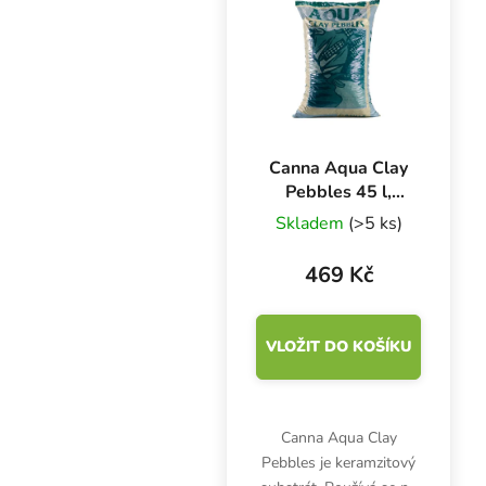
třídy a prostředek
individuální ochrany...
Canna Aqua Clay
Pebbles 45 l,
keramzit
Skladem
(>5 ks)
469 Kč
VLOŽIT DO KOŠÍKU
Canna Aqua Clay
Pebbles je keramzitový