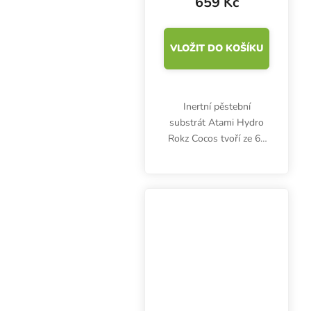
659 Kč
VLOŽIT DO KOŠÍKU
Inertní pěstební
substrát Atami Hydro
Rokz Cocos tvoří ze 60
% jílovité kuličky a ze 40
% kokosové vlákno.
Vzdušné a ideálně
odvodněné médium pro
hydroponické pěstování.