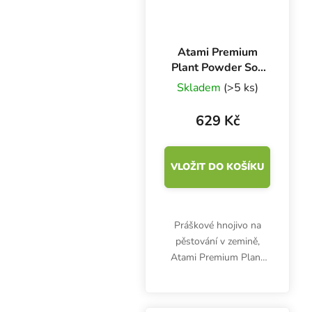
Atami Premium
Plant Powder Soil
1 kg, základní
Skladem
(>5 ks)
hnojivo
629 Kč
VLOŽIT DO KOŠÍKU
Práškové hnojivo na
pěstování v zemině,
Atami Premium Plant
Powder Soil 1 kg, je
určeno pro celý pěstební
cyklus. Obsahuje