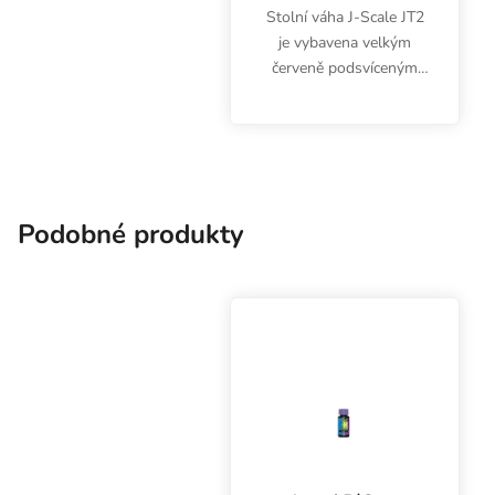
Stolní váha J-Scale JT2
je vybavena velkým
červeně podsvíceným
displejem a vážicí
plochou z nerezové
oceli. Umožňuje
přepínání měrných
jednotek pro vážení a
provoz bez baterií...
Podobné produkty