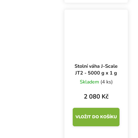
pomocník při vážení
potravin, bylinek nebo
drobných předmětů a
věcí s maximální
hmotností 0.5 kg.
Stolní váha J-Scale
JT2 - 5000 g x 1 g
Skladem
(4 ks)
2 080 Kč
VLOŽIT DO KOŠÍKU