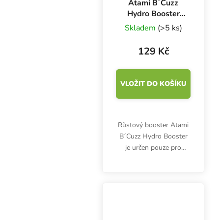
Atami B´Cuzz
Hydro Booster
100 ml, růstový
Skladem
(>5 ks)
booster
129 Kč
VLOŽIT DO KOŠÍKU
Růstový booster Atami
B´Cuzz Hydro Booster
je určen pouze pro
hydroponické pěstování
bylinek v keramzitu,
rockwoolu a jiných
inertních substrátech.