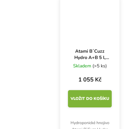
chelátované NPK živiny
v poměru 9-7-17.
Atami B´Cuzz
Hydro A+B 5 l,
základní hnojivo
Skladem
(>5 ks)
na růst a květ
1 055 Kč
VLOŽIT DO KOŠÍKU
Hydroponické hnojivo