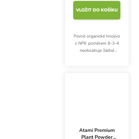
VLOŽIT DO KOŠÍKU
Pevné organické hnojivo
s NPK poměrem 6-3-4
neobsahuje žádné
živočišné složky, pouze
rostlinné látky. Živiny se
z Atami ATA NRG
Upgrade uvolňují
pomalu, navíc zvyšuje
příjem...
Atami Premium
Plant Powder