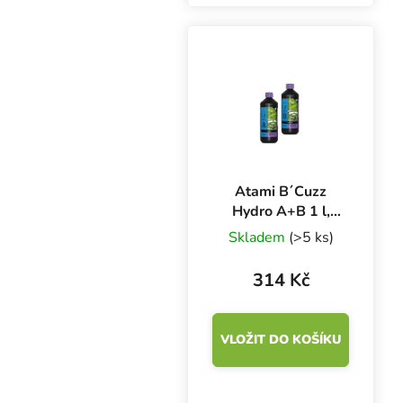
pěstování bylinek v
zemině nebo inertních
substrátech. Urychluje
květ.
Atami B´Cuzz
Hydro A+B 1 l,
základní hnojivo
Skladem
(>5 ks)
na růst a květ
314 Kč
VLOŽIT DO KOŠÍKU