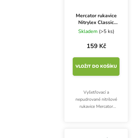
Mercator rukavice
Nitrylex Classic
BLACK XL, 100 ks
Skladem
(>5 ks)
159 Kč
VLOŽIT DO KOŠÍKU
Vyšetřovací a
nepudrované nitrilové
rukavice Mercator
Nitrylex Classic BLACK
XL, 100 ks. Jsou
klasifikovány jako
zdravotnický výrobek I.