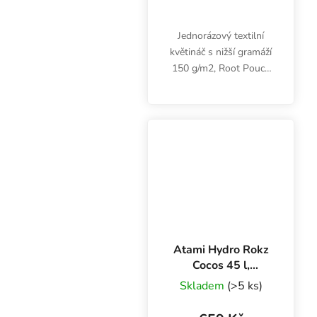
Jednorázový textilní
květináč s nižší gramáží
150 g/m2, Root Pouch
Charcoal, je vhodný pro
hydroponické a indoor
pěstování. Objem 11.36
litru, rozměry 25.5x11.5
cm.
Atami Hydro Rokz
Cocos 45 l,
kokosový substrát
Skladem
(>5 ks)
s keramzitem