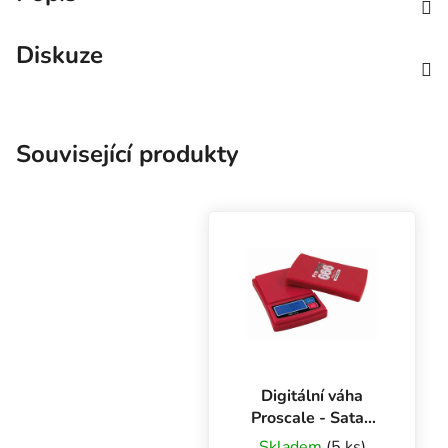
Diskuze
Související produkty
Digitální váha
Proscale - Satan
Scale 666 g x 0.1
Skladem
(5 ks)