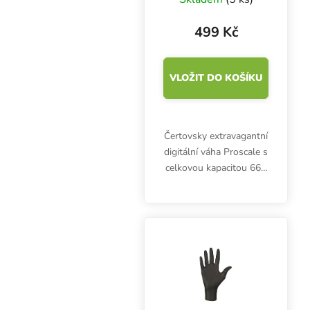
g
499 Kč
VLOŽIT DO KOŠÍKU
Čertovsky extravagantní
digitální váha Proscale s
celkovou kapacitou 666
g a přesností 0,1 g
pomůže v kuchyni i v
dílně. Kapesní váha
"Satan Scale" je kapesní
váha má přehledný,...