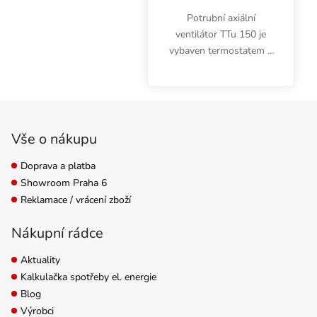
Potrubní axiální
ventilátor TTu 150 je
vybaven termostatem a
umí automaticky
regulovat průtok
vzduchu podle teploty
Zápatí
až do 520 m3/h. Motor
s kuličkovými ložisky.
Vše o nákupu
Včetně kabelu do...
Doprava a platba
Showroom Praha 6
Reklamace / vrácení zboží
Nákupní rádce
Aktuality
Kalkulačka spotřeby el. energie
Blog
Výrobci