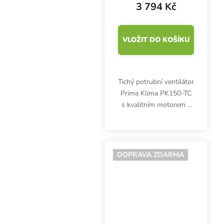
regulací teploty
3 794 Kč
VLOŽIT DO KOŠÍKU
Tichý potrubní ventilátor
Prima Klima PK150-TC
s kvalitním motorem s
kuličkovými ložisky
reguluje rychlost otáček
podle aktuální a
požadované teploty.
DOPRAVA ZDARMA
Max. průtok vzduchu
760 m3/h.