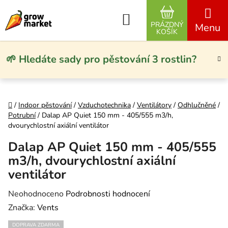
Přejít na obsah
Hledat
PRÁZDNÝ
NÁKUPNÍ KO
KOŠÍK
🌱 Hledáte sady pro pěstování 3 rostlin?
Domů
/
Indoor pěstování
/
Vzduchotechnika
/
Ventilátory
/
Odhlučněné
/
Potrubní
/
Dalap AP Quiet 150 mm - 405/555 m3/h,
dvourychlostní axiální ventilátor
Dalap AP Quiet 150 mm - 405/555
m3/h, dvourychlostní axiální
ventilátor
Průměrné hodnocení produktu je 0,0 z 5 hvězdiček.
Neohodnoceno
Podrobnosti hodnocení
Značka:
Vents
DOPRAVA ZDARMA