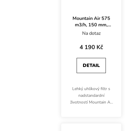
Mountain Air 575
m3/h, 150 mm,
pachový filtr
Na dotaz
(620G)
4 190 Kč
DETAIL
Lehký uhlíkový filtr s
nadstandardní
životností Mountain Air
je určen pro potrubí o
průměru 150 mm. 50
cm dlouhý filtr vyčistí
minimálně 575 m3/h