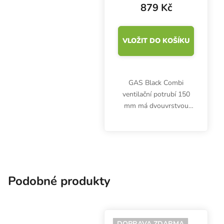
879 Kč
VLOŽIT DO KOŠÍKU
GAS Black Combi
ventilační potrubí 150
mm má dvouvrstvou
konstrukci s vnitřní
hliníkovou a vnější
plastovou stranou, což
výrazně zvyšuje jeho
odolnost proti roztržení.
Zároveň...
Podobné produkty
DOPRAVA ZDARMA