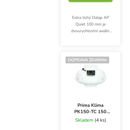
Extra tichý Dalap AP
Quiet 100 mm je
dvourychlostní axiální
ventilátor do potrubí s
kovovým pláštěm,
izolační vrstvou,
vnitřkem z ABS plastu a
DOPRAVA ZDARMA
kuličkovým ložiskem.
Průtok...
Prima Klima
PK150-TC 150
mm - 760 m3/h,
Skladem
(4 ks)
ventilátor s