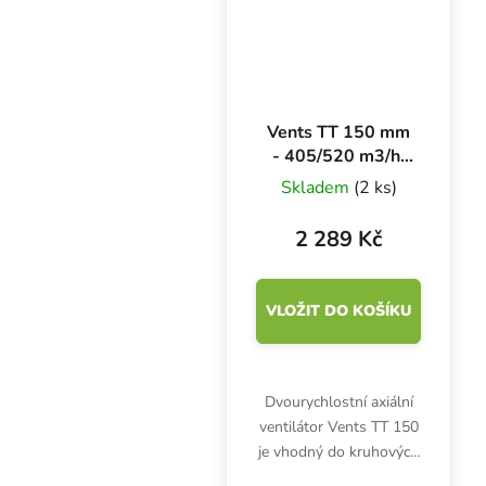
hlučnost.
Vents TT 150 mm
- 405/520 m3/h,
dvourychlostní
Skladem
(2 ks)
axiální ventilátor
2 289 Kč
VLOŽIT DO KOŠÍKU
Dvourychlostní axiální
ventilátor Vents TT 150
je vhodný do kruhových
potrubí o průměru 150