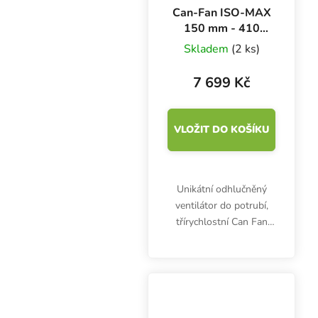
Can-Fan ISO-MAX
150 mm - 410
m3/h, třírychlostní
Skladem
(2 ks)
kovový ventilátor
7 699 Kč
VLOŽIT DO KOŠÍKU
Unikátní odhlučněný
ventilátor do potrubí,
třírychlostní Can Fan
ISO-MAX 150,
garantuje konstantní
vzduchový tok až 410
m3/h bez tlakových ztrát
a téměř nulovou