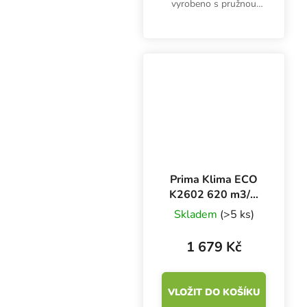
vyrobeno s pružnou
ocelovou šroubovicí,
která vytváří pevné a
dlouhotrvající potrubí
odolné proti zmačkání.
Pro...
Prima Klima ECO
K2602 620 m3/h,
150 mm, pachový
Skladem
(>5 ks)
filtr
1 679 Kč
VLOŽIT DO KOŠÍKU