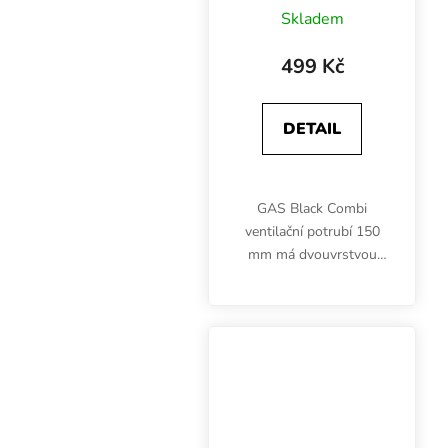
potrubí zpevněné,
Skladem
box 5 m
499 Kč
DETAIL
GAS Black Combi
ventilační potrubí 150
mm má dvouvrstvou
konstrukci s vnitřní
hliníkovou a vnější
plastovou stranou, což
výrazně zvyšuje jeho
odolnost proti roztržení.
Zároveň...