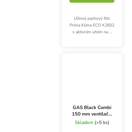
Účinný pachový filtr
Prima Klima ECO K2602
s aktivním uhlím na 9
měsíců. Maximální
výkon 620 m3/h,
vhodný pro ventilaci o
průměru 150 mm.
GAS Black Combi
150 mm ventilační
potrubí zpevněné,
Skladem
(>5 ks)
box 10 m