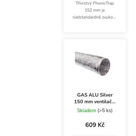
Třívrstvý PhonicTrap
152 mm je
nadstandardně zvukově
izolované potrubí bez
skelné vaty, které
neomezuje proudění
vzduchu. Je vhodné pro
přítah a odtah vzduchu
hlavně tam, kde je...
GAS ALU Silver
150 mm ventilační
potrubí, box 10 m
Skladem
(>5 ks)
609 Kč