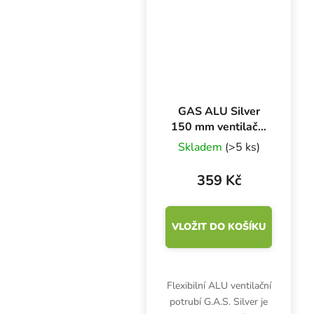
vzduchu. Včetně
prefiltrů.
GAS ALU Silver
150 mm ventilační
potrubí, box 5 m
Skladem
(>5 ks)
359 Kč
VLOŽIT DO KOŠÍKU
Flexibilní ALU ventilační
potrubí G.A.S. Silver je