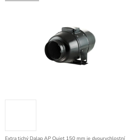
Extra tichý Dalap AP Quiet 150 mm je dvourychlostní