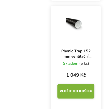
Phonic Trap 152
mm ventilační
potrubí
Skladem
(5 ks)
odhlučněné, box 3
m
1 049 Kč
VLOŽIT DO KOŠÍKU