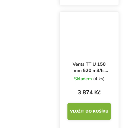
mm. Průtok vzduchu
405 nebo 520 m3/h.
Vents TT U 150
mm 520 m3/h,
axiální ventilátor s
Skladem
(4 ks)
regulací teploty
3 874 Kč
VLOŽIT DO KOŠÍKU