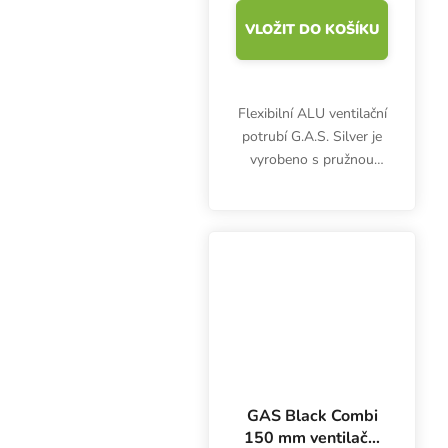
VLOŽIT DO KOŠÍKU
Flexibilní ALU ventilační
potrubí G.A.S. Silver je
vyrobeno s pružnou
ocelovou šroubovicí,
která vytváří pevné a
dlouhotrvající potrubí
odolné proti zmačkání.
Pro...
GAS Black Combi
150 mm ventilační