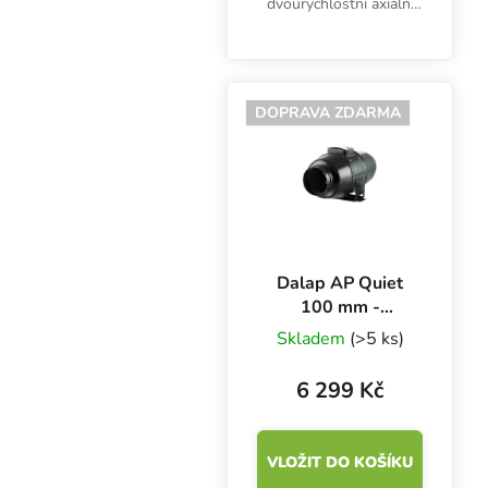
dvourychlostní axiální
ventilátor do potrubí s
kovovým pláštěm,
izolační vrstvou,
vnitřkem z ABS plastu a
DOPRAVA ZDARMA
kuličkovým ložiskem.
Průtok...
Dalap AP Quiet
100 mm -
170/240 m3/h,
Skladem
(>5 ks)
dvourychlostní
axiální ventilátor
6 299 Kč
VLOŽIT DO KOŠÍKU