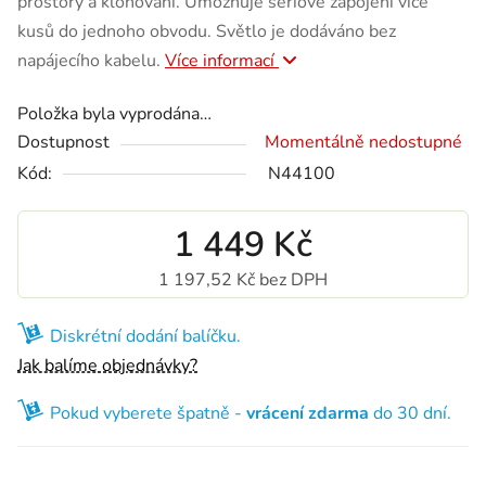
prostory a klonování. Umožňuje sériové zapojení více
kusů do jednoho obvodu. Světlo je dodáváno bez
napájecího kabelu.
Více informací
Položka byla vyprodána…
Dostupnost
Momentálně nedostupné
Kód:
N44100
1 449 Kč
1 197,52 Kč bez DPH
Měrná cena:
Diskrétní dodání balíčku.
Jak balíme objednávky?
Pokud vyberete špatně -
vrácení zdarma
do 30 dní.