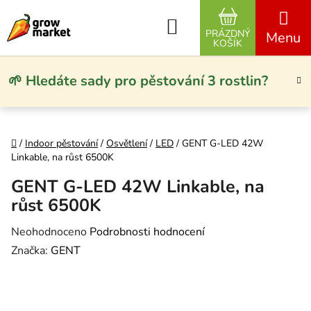
Přejít na obsah
Hledat
PRÁZDNÝ
NÁKUPNÍ KO
KOŠÍK
🌱 Hledáte sady pro pěstování 3 rostlin?
Domů
/
Indoor pěstování
/
Osvětlení
/
LED
/
GENT G-LED 42W
Linkable, na růst 6500K
GENT G-LED 42W Linkable, na
růst 6500K
Průměrné hodnocení produktu je 0,0 z 5 hvězdiček.
Neohodnoceno
Podrobnosti hodnocení
Značka:
GENT