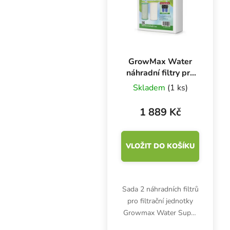
GrowMax Water
náhradní filtry pro
Super Grow 800
Skladem
(1 ks)
l/h
1 889 Kč
VLOŽIT DO KOŠÍKU
Sada 2 náhradních filtrů
pro filtrační jednotky
Growmax Water Super
Grow s výkonem 800