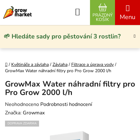
Přejít na obsah
Hledat
PRÁZDNÝ
NÁKUPNÍ KO
KOŠÍK
🌱 Hledáte sady pro pěstování 3 rostlin?
Domů
/
Květináče a závlaha
/
Závlaha
/
Filtrace a úprava vody
/
GrowMax Water náhradní filtry pro Pro Grow 2000 l/h
GrowMax Water náhradní filtry pro
Pro Grow 2000 l/h
Průměrné hodnocení produktu je 0,0 z 5 hvězdiček.
Neohodnoceno
Podrobnosti hodnocení
Značka:
Growmax
DOPRAVA ZDARMA