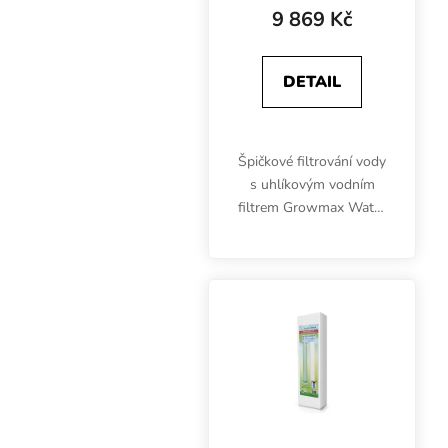
9 869 Kč
DETAIL
Špičkové filtrování vody
s uhlíkovým vodním
filtrem Growmax Water
Pro Grow odstraní z
vody chlór, chemické
kontaminanty a jiné
mikroskopické nečistoty
do velikosti 5 mikronů.