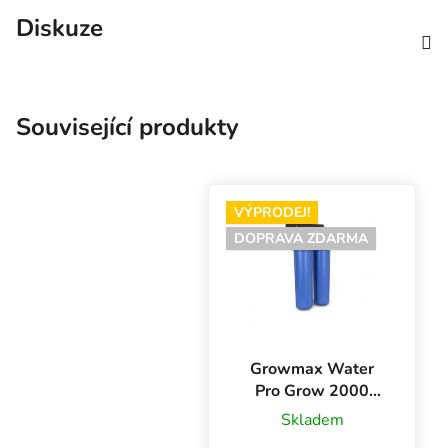
Diskuze
Související produkty
VÝPRODEJ!
DOPRAVA ZDARMA
Growmax Water
Pro Grow 2000
l/h, vodní filtr
Skladem