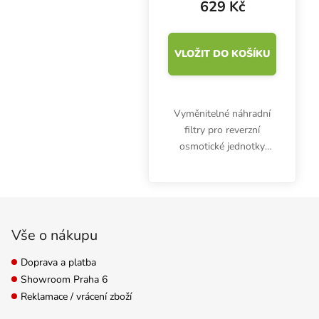
629 Kč
VLOŽIT DO KOŠÍKU
Vyměnitelné náhradní
filtry pro reverzní
osmotické jednotky
Growmax Water Power
Grow, Mega Grow,
Maxquarium a vodní
Zápatí
filtraci Eco Grow.
Uhlíkový a sedimentační
Vše o nákupu
filtr v sadě.
Doprava a platba
Showroom Praha 6
Reklamace / vrácení zboží