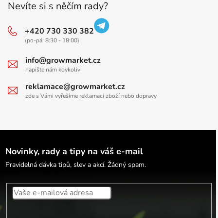
Nevíte si s něčím rady?
+420 730 330 382
(po-pá: 8:30 - 18:00)
info@growmarket.cz
napište nám kdykoliv
reklamace@growmarket.cz
zde s Vámi vyřešíme reklamaci zboží nebo dopravy
Novinky, rady a tipy na váš e-mail
Pravidelná dávka tipů, slev a akcí. Žádný spam.