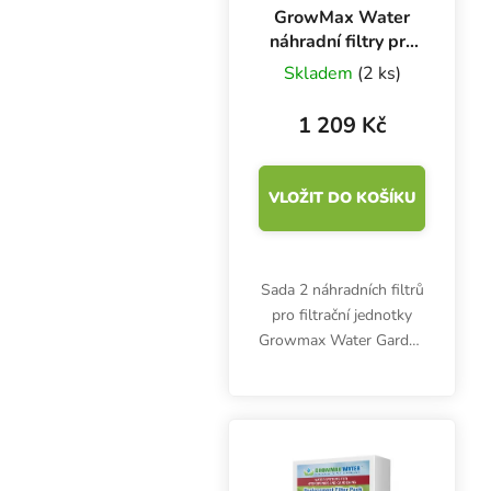
GrowMax Water
náhradní filtry pro
Garden Grow 480
Skladem
(2 ks)
l/h
1 209 Kč
VLOŽIT DO KOŠÍKU
Sada 2 náhradních filtrů
pro filtrační jednotky
Growmax Water Garden
Grow s výkonem 480
litrů za hodinu.