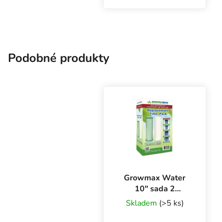
litrů za hodinu.
Podobné produkty
Growmax Water
10″ sada 2
náhradních filtrů
Skladem
(>5 ks)