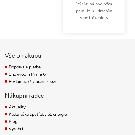
Výhřevná podložka
pomůže s udržením
stabilní teploty
pěstebního média. Je
vhodná hlavně pro péči
o semínka, sazenice,
Zápatí
řízky, klony, mladé
bylinky.
Vše o nákupu
Doprava a platba
Showroom Praha 6
Reklamace / vrácení zboží
Nákupní rádce
Aktuality
Kalkulačka spotřeby el. energie
Blog
Výrobci