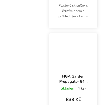
Plastový skleníček s
černým dnem a
průhledným víkem s
drážkou pro jedno
svítidlo je určen pro
GENT LED 18W.
Rozměry 58x37.5x22
cm. Černá barva,
zvrásněný povrch dna,
ventilační...
HGA Garden
Propagator 64 -
60x40x25 cm,
Skladem
(4 ks)
plastový skleníček
839 Kč