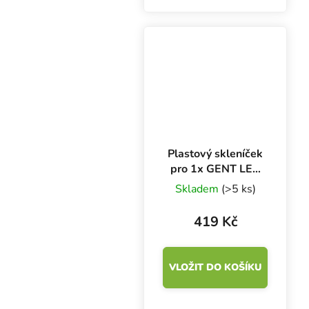
Průhledné víko je
vylepšeno dvěma
ventilačními klapkami.
Spodní část je vyrobena
z...
Plastový skleníček
pro 1x GENT LED
18W 58x37.5x22
Skladem
(>5 ks)
cm
419 Kč
VLOŽIT DO KOŠÍKU