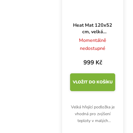
Heat Mat 120x52
cm, velká
výhřevná podložka
Momentálně
nedostupné
999 Kč
VLOŽIT DO KOŠÍKU
Velká hřející podložka je
vhodná pro zvýšení
teploty v malých
plastových