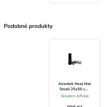
propagátorech. Heat
Mat ochrání rostliny ve
skleníčku před chladem
a pomůže jim dobře
zakořenit.
Podobné produkty
Airontek Heat Mat
Small 25x50 cm,
malá výhřevná
Skladem
(>5 ks)
podložka 21W