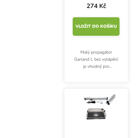
37.5x23x18 cm,
274 Kč
plastový skleníček
VLOŽIT DO KOŠÍKU
Malý propagátor
Garland L bez vytápění
je vhodný pro
předpěstování sazenic a
řízků. Spolehlivý
propagátor s ventilační
klapkou je vyroben z
odolného plastu a
vydrží několik let....