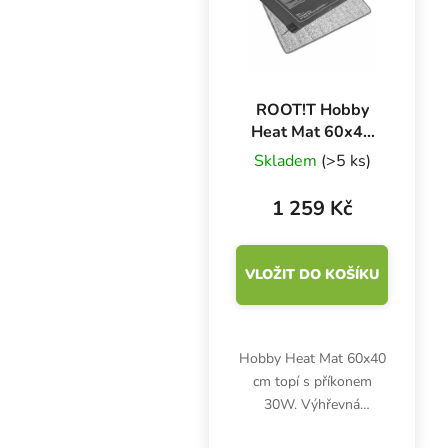
ROOT!T Hobby
Heat Mat 60x40
cm, střední
Skladem
(>5 ks)
výhřevná podložka
s izolací
1 259 Kč
VLOŽIT DO KOŠÍKU
Hobby Heat Mat 60x40
cm topí s příkonem
30W. Výhřevná
podložka do malých