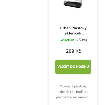
sazenic,...
Urban Plastový
skleníček
54x28x25 cm
Skladem
(>5 ks)
209 Kč
VLOŽIT DO KOŠÍKU
Obyčejný plastový
skleníček se hodí pro
předpěstování sazenic a
péči o mladé rostlinky.