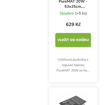
PureMAT 20W -
53x25cm,
výhřevná podložka
Skladem
(>5 ks)
s regulací výkonu
629 Kč
VLOŽIT DO KOŠÍKU
Výhřevná podložka s
regulací teploty
PureMAT 20W se hodí
především při péči o
semínka, sazenice, klony
a řízky v chladných
měsících. PureMat
rovnoměrně zahřívá
plochu 53x25 cm.