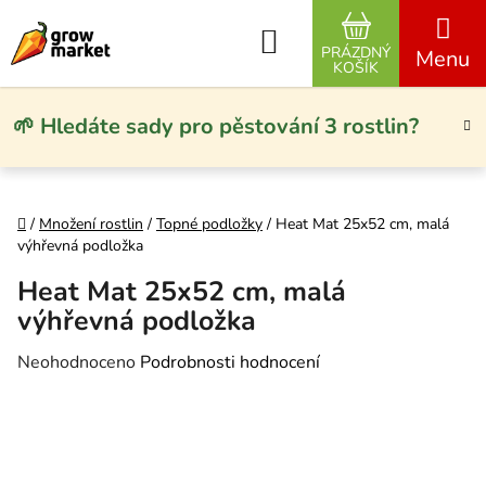
Přejít na obsah
Hledat
PRÁZDNÝ
NÁKUPNÍ KO
KOŠÍK
🌱 Hledáte sady pro pěstování 3 rostlin?
Domů
/
Množení rostlin
/
Topné podložky
/
Heat Mat 25x52 cm, malá
výhřevná podložka
Heat Mat 25x52 cm, malá
výhřevná podložka
Průměrné hodnocení produktu je 0,0 z 5 hvězdiček.
Neohodnoceno
Podrobnosti hodnocení