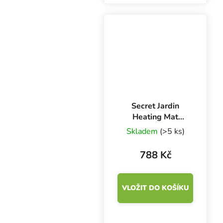
propagátorů a skleníku
pomůže s rychlejším
klíčením semínek i
zakořeněním sazenic a
řízků.
Secret Jardin
Heating Mat
55x35 cm 20W,
Skladem
(>5 ks)
výhřevná podložka
788 Kč
VLOŽIT DO KOŠÍKU