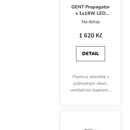
GENT Propagator
s 1x18W LED
osvětlením s
Na dotaz
časovačem,
58x38x22 cm
1 620 Kč
DETAIL
Plastový skleníček s
průhledným víkem,
ventilačními klapkami a
drážkou zahrnuje také
jedno 18W LED
osvětlení s časovačem.
GENT Propagator se
hodí pro předpěstování