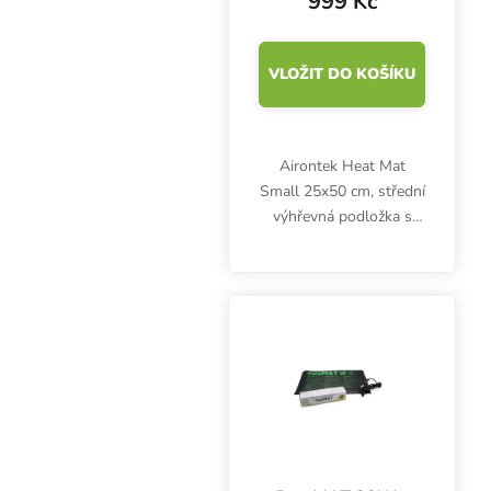
999 Kč
VLOŽIT DO KOŠÍKU
Airontek Heat Mat
Small 25x50 cm, střední
výhřevná podložka s
příkonem 21W,
Podporuje klíčení a růst.