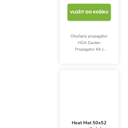
VLOŽIT DO KOŠÍKU
Obyčejný propagátor
HGA Garden
Propagator 64 z
odolného tvrdého
plastu, s průhledným
víkem a ventilačními
klapkami poskytne
nejlepší prostředí
mladým bylinkám. Bez
vytápění.
Heat Mat 50x52