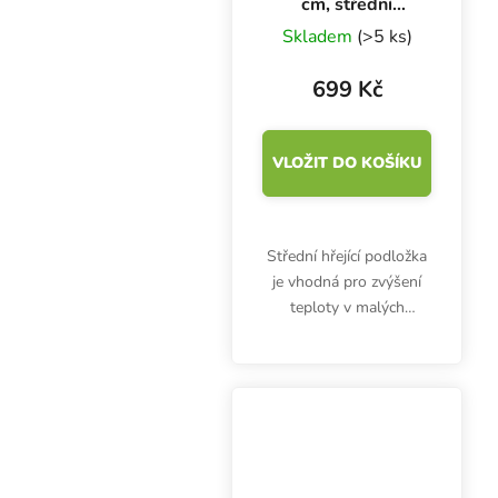
cm, střední
výhřevná podložka
Skladem
(>5 ks)
699 Kč
VLOŽIT DO KOŠÍKU
Střední hřející podložka
je vhodná pro zvýšení
teploty v malých
plastových
propagátorech. Heat
Mat ochrání rostliny ve
skleníčku před chladem
a pomůže jim dobře
zakořenit.