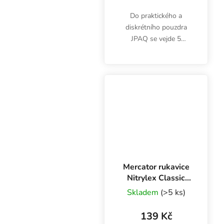
Do praktického a
diskrétního pouzdra
JPAQ se vejde 5
předbalených cigaret
King Size (98-110 mm).
Vyrobeno ze zdravotně
nezávadného a
odolného plastu v
potravinářské kvalitě.
Mercator rukavice
Nitrylex Classic
BLUE XL, 100 ks
Skladem
(>5 ks)
139 Kč