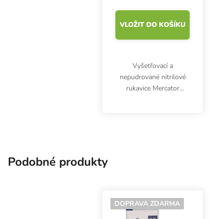
VLOŽIT DO KOŠÍKU
Vyšetřovací a
nepudrované nitrilové
rukavice Mercator
Nitrylex Classic BLUE
XL, 100 ks. Jsou
klasifikovány jako
zdravotnický výrobek I.
třídy a prostředek
individuální ochrany...
Podobné produkty
DOPRAVA ZDARMA