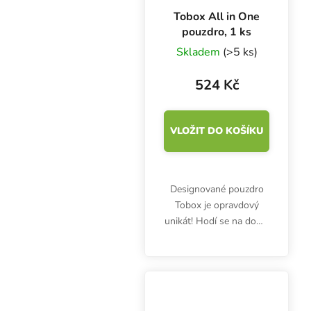
Tobox All in One
pouzdro, 1 ks
Skladem
(>5 ks)
524 Kč
VLOŽIT DO KOŠÍKU
Designované pouzdro
Tobox je opravdový
unikát! Hodí se na doma
i na cesty. Diskrétní
krabička hravě pojme
dvoje papírky, zapalovač,
filtry a další propriety.
Současně obsahuje...