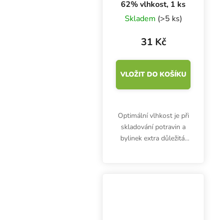
62% vlhkost, 1 ks
Skladem
(>5 ks)
31 Kč
VLOŽIT DO KOŠÍKU
Optimální vlhkost je při
skladování potravin a
bylinek extra důležitá.
Patentovaná
technologie Integra
Boost 8g, 62% nabízí
spolehlivý a netoxický
způsob, jak ochránit
bylinky...