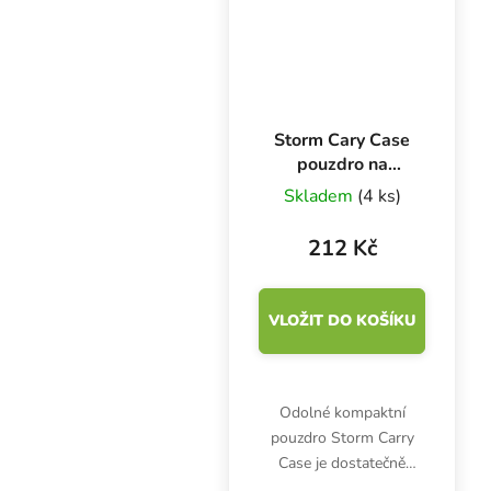
Storm Cary Case
pouzdro na
vaporizační pera
Skladem
(4 ks)
212 Kč
VLOŽIT DO KOŠÍKU
Odolné kompaktní
pouzdro Storm Carry
Case je dostatečně
malé, aby se vešlo do