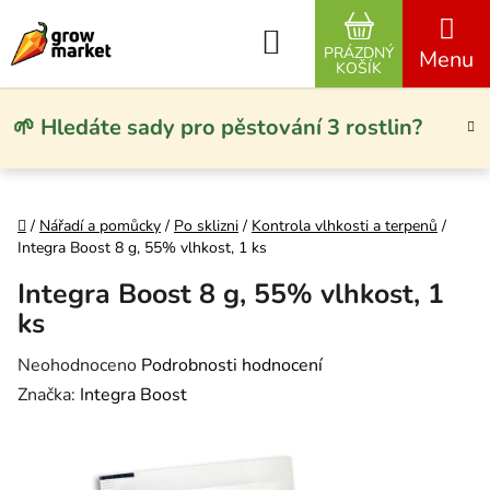
Přejít na obsah
Hledat
PRÁZDNÝ
NÁKUPNÍ KO
KOŠÍK
🌱 Hledáte sady pro pěstování 3 rostlin?
Domů
/
Nářadí a pomůcky
/
Po sklizni
/
Kontrola vlhkosti a terpenů
/
Integra Boost 8 g, 55% vlhkost, 1 ks
Integra Boost 8 g, 55% vlhkost, 1
ks
Průměrné hodnocení produktu je 0,0 z 5 hvězdiček.
Neohodnoceno
Podrobnosti hodnocení
Značka:
Integra Boost