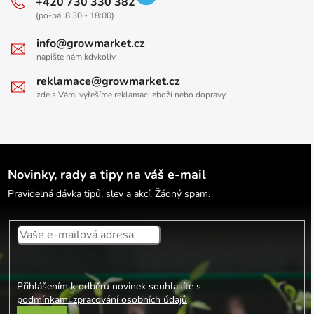
+420 730 330 382
(po-pá: 8:30 - 18:00)
info@growmarket.cz
napište nám kdykoliv
reklamace@growmarket.cz
zde s Vámi vyřešíme reklamaci zboží nebo dopravy
Novinky, rady a tipy na váš e-mail
Pravidelná dávka tipů, slev a akcí. Žádný spam.
Přihlášením k odběru novinek souhlasíte s
podmínkami zpracování osobních údajů