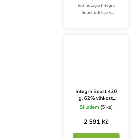
technologie Integra
Boost udržuje v
uzavřené nádobě
optimální vlhkost 62 %.
Balení obsahuje jeden
kus Integra Boost 1 g.
Stop plísni a přeschnutí!
Integra Boost 420
g, 62% vlhkost,
BOX 5 ks
Skladem
(5 ks)
2 591 Kč