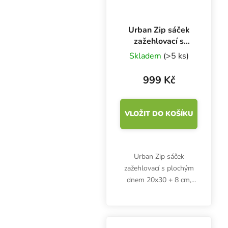
Urban Zip sáček
zažehlovací s
plochým dnem
Skladem
(>5 ks)
20x30 + 8 cm,
balení 50 ks
999 Kč
VLOŽIT DO KOŠÍKU
Urban Zip sáček
zažehlovací s plochým
dnem 20x30 + 8 cm,
balení 50 ks.
Zažehlovací, aluminiový,
neprůhledný, stříbrný
sáček na bylinky a jiné