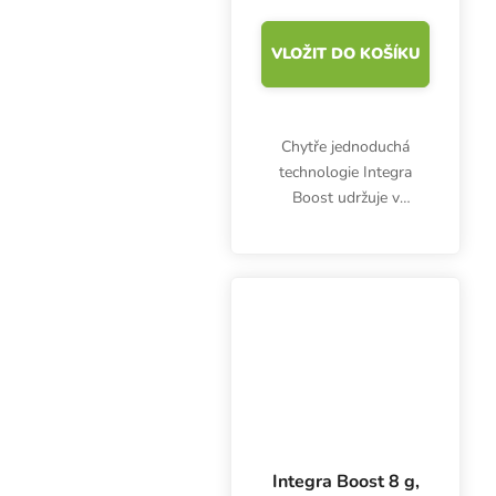
VLOŽIT DO KOŠÍKU
Chytře jednoduchá
technologie Integra
Boost udržuje v
uzavřené nádobě
optimální vlhkost 62%.
Balení obsahuje jeden
kus Integra Boost 67 g.
Stop plísni a přeschnutí!
Integra Boost 8 g,