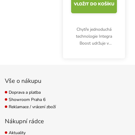
VLOŽIT DO KOŠÍKU
Chytře jednoduchá
technologie Integra
Boost udržuje v
uzavřené nádobě
optimální vlhkost 62 %.
Cenově zvýhodněné
Zápatí
balení obsahuje pět
kusů Integra Boost 420
Vše o nákupu
g. Stop plísni a...
Doprava a platba
Showroom Praha 6
Reklamace / vrácení zboží
Nákupní rádce
Aktuality