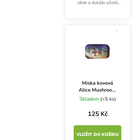
látek a dokáže očistit
dutinu ústní od všech
nežádoucích bakterií.
Balení obsahuje 30 ml
aktivního roztoku s
rozprašovačem.
Miska kovová
Alice Mushroom
270x160 mm
Skladem
(>5 ks)
125 Kč
VLOŽIT DO KOŠÍKU