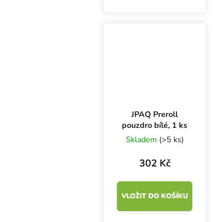
větší kapsy. Současně
má dostatek prostoru
pro bezpečné uložení
vape pen, cartridge,
baterie a...
JPAQ Preroll
pouzdro bílé, 1 ks
Skladem
(>5 ks)
302 Kč
VLOŽIT DO KOŠÍKU