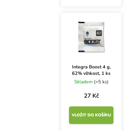
optimální vlhkost 55%.
Cenově zvýhodněné
balení obsahuje 300
kusů Integra Boost 8 g.
Stop plísni a přeschnutí!
Integra Boost 4 g,
62% vlhkost, 1 ks
Skladem
(>5 ks)
27 Kč
VLOŽIT DO KOŠÍKU