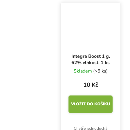
Balení obsahuje jeden
kus Integra Boost 420
g. Stop plísni a
přeschnutí!
Integra Boost 1 g,
62% vlhkost, 1 ks
Skladem
(>5 ks)
10 Kč
VLOŽIT DO KOŠÍKU
Chytře jednoduchá