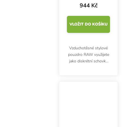
944 Kč
VLOŽIT DO KOŠÍKU
Vzduchotěsné stylové
pouzdro RAW využijete
jako diskrétní schovku
na předměty. Rozměry
27.5x16x7 cm.