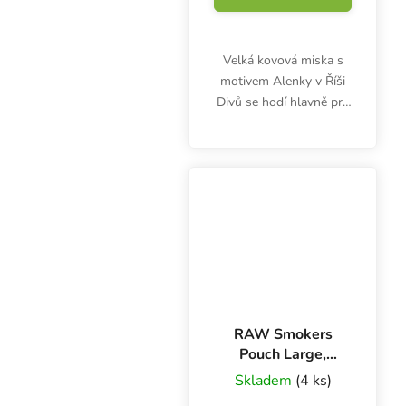
Velká kovová miska s
motivem Alenky v Říši
Divů se hodí hlavně pro
práci s bylinkami,
kořením a potravinami.
Alice Mushroom miska
má rozměry 270x160
mm.
RAW Smokers
Pouch Large,
vzduchotěsné
Skladem
(4 ks)
pouzdro