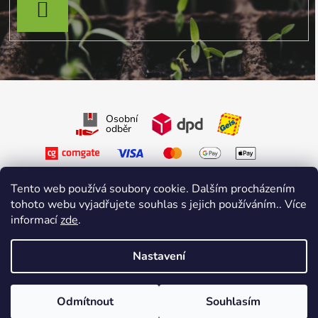
PŘIHLÁSIT SE
Osobní
odběr
Tento web používá soubory cookie. Dalším procházením
tohoto webu vyjadřujete souhlas s jejich používáním.. Více
informací
zde
.
Sledujte nás na Facebooku
Sledujte nás na Instagramu
Nastavení
Vytvořil Shoptet Premium
&
sniperdesign.cz
Copyright 2026
Growmarket.cz
. Všechna práva vyhrazena.
Odmítnout
Souhlasím