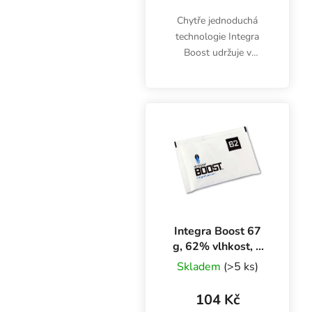
Chytře jednoduchá
technologie Integra
Boost udržuje v
uzavřené nádobě
optimální vlhkost 62%.
Balení obsahuje jeden
kus Integra Boost 4 g.
Stop plísni a přeschnutí!
Integra Boost 67
g, 62% vlhkost, 1
ks
Skladem
(>5 ks)
104 Kč