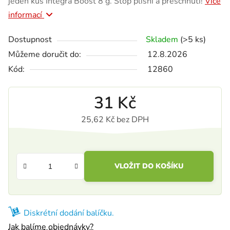
jeden kus Integra Boost 8 g. Stop plísni a přeschnutí!
Více
informací
Dostupnost
Skladem
(>5 ks)
Můžeme doručit do:
12.8.2026
Kód:
12860
31 Kč
25,62 Kč bez DPH
Měrná cena:
VLOŽIT DO KOŠÍKU
Diskrétní dodání balíčku.
Jak balíme objednávky?