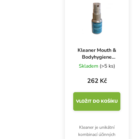
potraviny. Se zip
uzávěrem a s...
Kleaner Mouth &
Bodyhygiene
Spray 30 ml
Skladem
(>5 ks)
262 Kč
VLOŽIT DO KOŠÍKU
Kleaner je unikátní
kombinací účinných