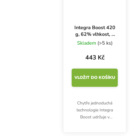
Integra Boost 420
g, 62% vlhkost, 1
ks
Skladem
(>5 ks)
443 Kč
VLOŽIT DO KOŠÍKU
Chytře jednoduchá
technologie Integra
Boost udržuje v
uzavřené nádobě
optimální vlhkost 62 %.