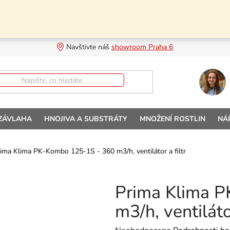
Navštivte náš 
showroom Praha 6
 ZÁVLAHA
HNOJIVA A SUBSTRÁTY
MNOŽENÍ ROSTLIN
NÁ
ima Klima PK-Kombo 125-1S - 360 m3/h, ventilátor a filtr
Prima Klima 
m3/h, ventilátor
Průměrné hodnocení produktu je