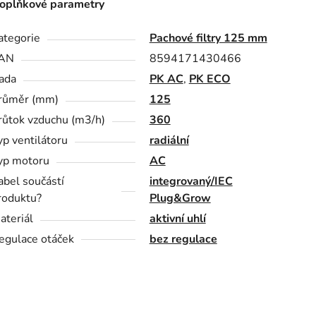
oplňkové parametry
ategorie
Pachové filtry 125 mm
AN
8594171430466
ada
PK AC
,
PK ECO
růměr (mm)
125
růtok vzduchu (m3/h)
360
yp ventilátoru
radiální
yp motoru
AC
abel součástí
integrovaný/IEC
roduktu?
Plug&Grow
ateriál
aktivní uhlí
egulace otáček
bez regulace