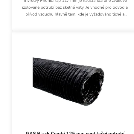
Třívrstvý PhonicTrap 127 mm je nadstandardně zvukově
izolované potrubí bez skelné vaty. Je vhodné pro odvod a
přívod vzduchu hlavně tam, kde je vyžadováno tiché a
čisté...
GAS Black Combi 125 mm ventilační potrubí