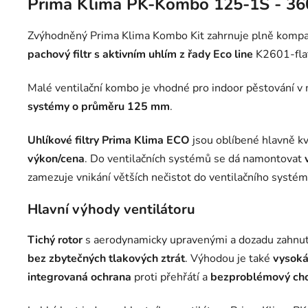
Prima Klima PK-Kombo 125-1S - 360 m
Zvýhodněný Prima Klima Kombo Kit zahrnuje plně kompa
pachový filtr s aktivním uhlím z řady Eco line
K2601-flat
Malé ventilační kombo je vhodné pro indoor pěstování v 
systémy o průměru 125 mm
.
Uhlíkové filtry Prima Klima ECO
jsou oblíbené hlavně kv
výkon/cena
. Do ventilačních systémů se dá namontovat
zamezuje vnikání větších nečistot do ventilačního systému
Hlavní výhody ventilátoru
Tichý rotor
s aerodynamicky upravenými a dozadu zahnutý
bez zbytečných tlakových ztrát
. Výhodou je také
vysoká
integrovaná ochrana
proti přehřátí a
bezproblémový ch