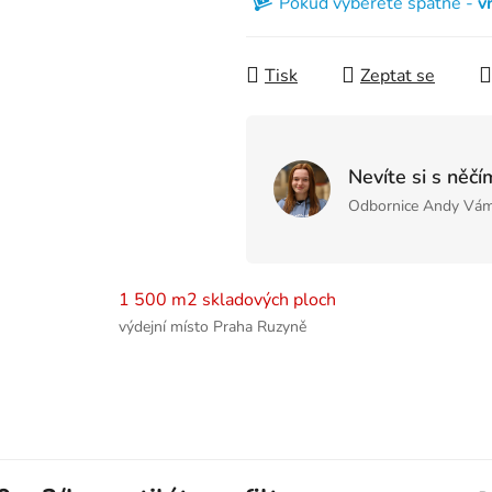
Pokud vyberete špatně -
v
Tisk
Zeptat se
Nevíte si s něčí
Odbornice Andy Vám
1 500 m2 skladových ploch
výdejní místo Praha Ruzyně