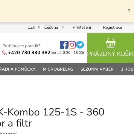
CZK
Čeština
Přihlášení
Registrace
Potřebujete poradit?
NÁKUPN
+420 730 330 382
PRÁZDNÝ KOŠÍK
(po-pá: 8:30 - 18:00)
ŘADÍ A POMŮCKY
MICROGREENS
SEZONNÍ VÝBĚR
3 ROS
PK-Kombo 125-1S - 360
 a filtr
 0,0 z 5 hvězdiček.