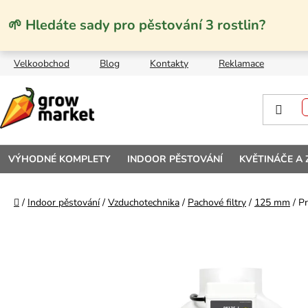
Přejít na obsah
🌱 Hledáte sady pro pěstování 3 rostlin?
Velkoobchod
Blog
Kontakty
Reklamace
VÝHODNÉ KOMPLETY
INDOOR PĚSTOVÁNÍ
KVĚTINÁČE A
Domů
/
Indoor pěstování
/
Vzduchotechnika
/
Pachové filtry
/
125 mm
/
Pr