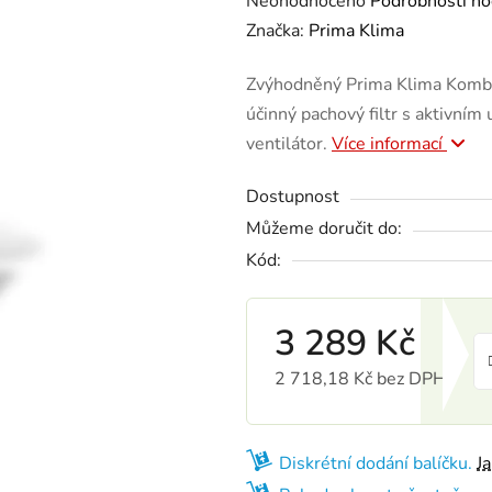
Neohodnoceno
Podrobnosti ho
Značka:
Prima Klima
Zvýhodněný Prima Klima Kombo 
účinný pachový filtr s aktivním
ventilátor.
Více informací
Dostupnost
Můžeme doručit do:
Kód:
3 289 Kč
2 718,18 Kč bez DPH
Měrná cena:
Diskrétní dodání balíčku.
J