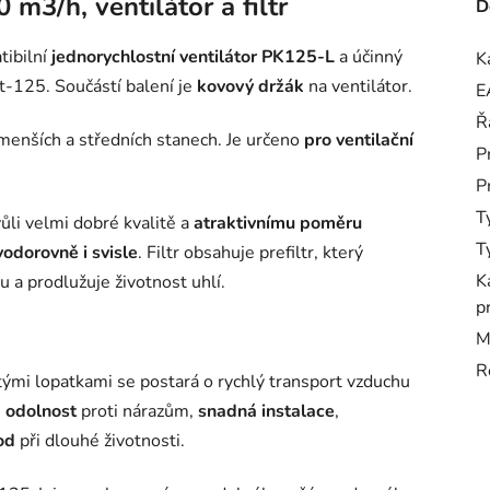
3/h, ventilátor a filtr
D
tibilní
jednorychlostní ventilátor PK125-L
a účinný
K
-125. Součástí balení je
kovový držák
na ventilátor.
E
Ř
menších a středních stanech. Je určeno
pro ventilační
P
P
T
ůli velmi dobré kvalitě a
atraktivnímu poměru
T
vodorovně i svisle
. Filtr obsahuje prefiltr, který
K
 a prodlužuje životnost uhlí.
p
M
R
mi lopatkami se postará o rychlý transport vzduchu
 odolnost
proti nárazům,
snadná instalace
,
od
při dlouhé životnosti.