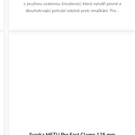
s pružnou ocelovou šroubovicí, která vytváří pevné a
dlouhotrvající potrubí odolné proti zmačkání. Pro...
Svorka METU Pro Fast Clamp 125 mm