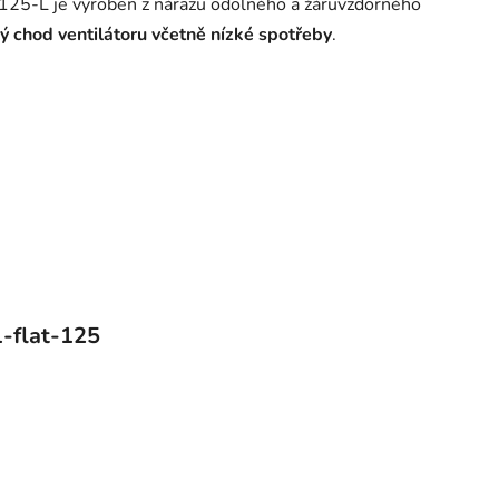
K125-L je vyroben z nárazu odolného a žáruvzdorného
hý chod ventilátoru včetně nízké spotřeby
.
1-flat-125