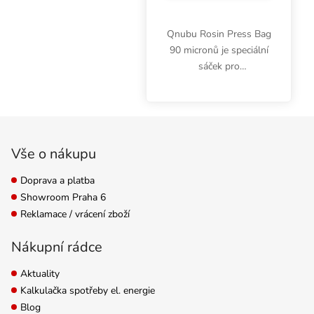
Qnubu Rosin Press Bag
90 micronů je speciální
sáček pro
bezproblémovou
extrakci pryskyřic z bylin
a jehličnanů. Použitím
Zápatí
sáčků se správnou
velikostí docílíte čistší
Vše o nákupu
extrakce bez...
Doprava a platba
Showroom Praha 6
Reklamace / vrácení zboží
Nákupní rádce
Aktuality
Kalkulačka spotřeby el. energie
Blog