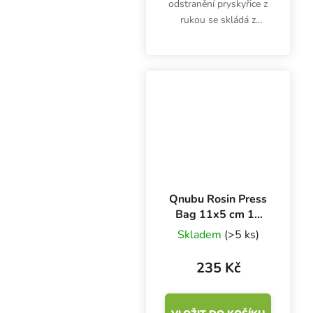
odstranění pryskyřice z
rukou se skládá z
inertních abrazivních
látek a detergentů na
rostlinné bázi. Mýdlo
zanechává příjemnou a
jemnou vůni.
Qnubu Rosin Press
Bag 11x5 cm 15
micronů, 10 ks
Skladem
(>5 ks)
235 Kč