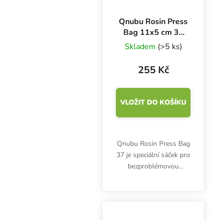
Qnubu Rosin Press
Bag 11x5 cm 37
Micronů, 10 ks
Skladem
(>5 ks)
255 Kč
VLOŽIT DO KOŠÍKU
Qnubu Rosin Press Bag
37 je speciální sáček pro
bezproblémovou
extrakci pryskyřic z bylin
a jehličnanů. Použitím
sáčků se správnou
velikostí docílíte čistší