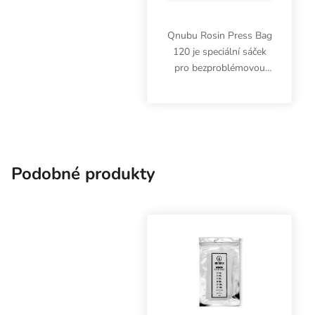
Qnubu Rosin Press Bag
120 je speciální sáček
pro bezproblémovou
extrakci pryskyřic z bylin
a jehličnanů. Použitím
sáčků se správnou
velikostí docílíte čistší
extrakce bez...
Podobné produkty