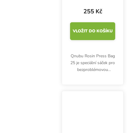
255 Kč
VLOŽIT DO KOŠÍKU
Qnubu Rosin Press Bag
25 je speciální sáček pro
bezproblémovou
extrakci pryskyřic z bylin
a jehličnanů. Použitím
sáčků se správnou
velikostí docílíte čistší
extrakce bez...