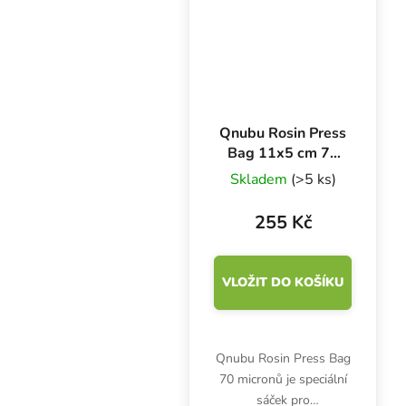
extrakce bez...
Qnubu Rosin Press
Bag 11x5 cm 70
micronů, 10 ks
Skladem
(>5 ks)
255 Kč
VLOŽIT DO KOŠÍKU
Qnubu Rosin Press Bag
70 micronů je speciální
sáček pro