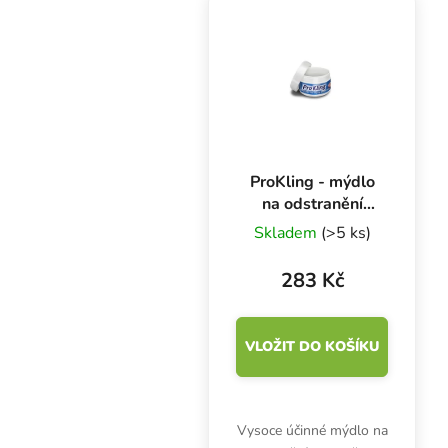
ohřevu, která je až o 80
% dokonalejší než jiné
způsoby...
ProKling - mýdlo
na odstranění
pryskyřice, 80 g
Skladem
(>5 ks)
283 Kč
VLOŽIT DO KOŠÍKU
Vysoce účinné mýdlo na