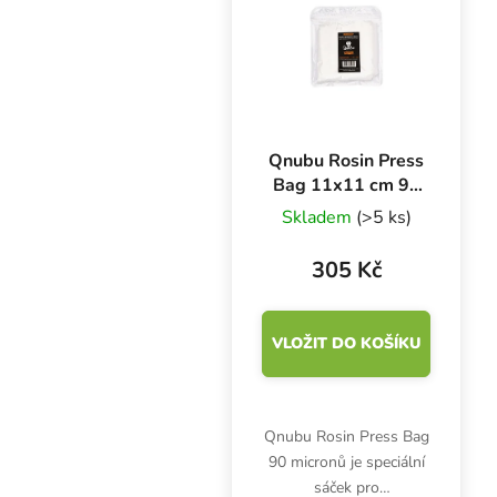
Qnubu Rosin Press
Bag 11x11 cm 90
micronů, 10 ks
Skladem
(>5 ks)
305 Kč
VLOŽIT DO KOŠÍKU
Qnubu Rosin Press Bag
90 micronů je speciální
sáček pro