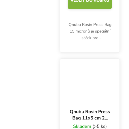
VLOŽIT DO KOŠÍKU
Qnubu Rosin Press Bag
15 micronů je speciální
sáček pro
bezproblémovou
extrakci pryskyřic z bylin
a jehličnanů. Použitím
sáčků se správnou
velikostí docílíte čistší
extrakce bez...
Qnubu Rosin Press
Bag 11x5 cm 25
Micronů, 10 ks
Skladem
(>5 ks)