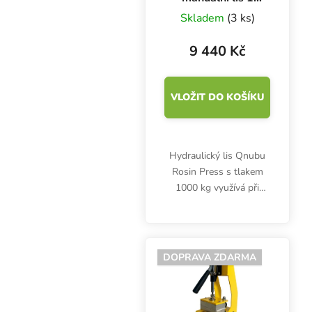
Tuna, lisovací
Skladem
(3 ks)
plocha 6x12 cm
9 440 Kč
VLOŽIT DO KOŠÍKU
Hydraulický lis Qnubu
Rosin Press s tlakem
1000 kg využívá při
lisování bylinných
extraktů technologii
ohřevu a pomáhá s až o
80 % dokonalejší
DOPRAVA ZDARMA
extrakcí.