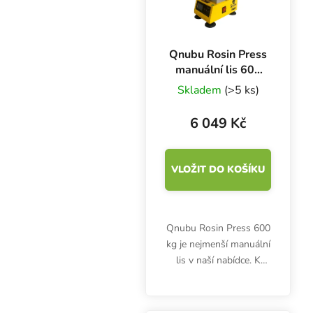
Qnubu Rosin Press
manuální lis 600
kg, lisovací plocha
Skladem
(>5 ks)
6x12 cm
6 049 Kč
VLOŽIT DO KOŠÍKU
Qnubu Rosin Press 600
kg je nejmenší manuální
lis v naší nabídce. K
tvorbě bylinných
extraktů využívá
technologii tlaku a