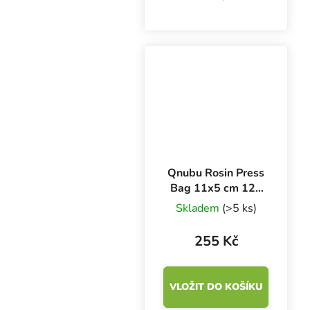
bezproblémovou
extrakci pryskyřic z bylin
a jehličnanů. Použitím
sáčků se správnou
velikostí docílíte čistší
extrakce bez...
Qnubu Rosin Press
Bag 11x5 cm 120
Micronů, 10 ks
Skladem
(>5 ks)
255 Kč
VLOŽIT DO KOŠÍKU