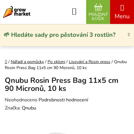
Přejít na obsah
Hledat
PRÁZDNÝ
NÁKUPNÍ KO
KOŠÍK
🌱 Hledáte sady pro pěstování 3 rostlin?
Domů
/
Nářadí a pomůcky
/
Po sklizni
/
Lisování a Rosin press
/
Qnubu
Rosin Press Bag 11x5 cm 90 Micronů, 10 ks
Qnubu Rosin Press Bag 11x5 cm
90 Micronů, 10 ks
Průměrné hodnocení produktu je 0,0 z 5 hvězdiček.
Neohodnoceno
Podrobnosti hodnocení
Značka:
Qnubu