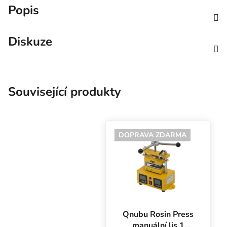
Popis
Diskuze
Související produkty
DOPRAVA ZDARMA
Qnubu Rosin Press
manuální lis 1