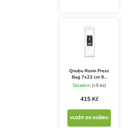
bezproblémovou
extrakci pryskyřic z bylin
a jehličnanů. Použitím
sáčků se správnou
velikostí docílíte čistší
extrakce bez...
Qnubu Rosin Press
Bag 7x23 cm 90
micronů, 10 ks
Skladem
(>5 ks)
415 Kč
VLOŽIT DO KOŠÍKU