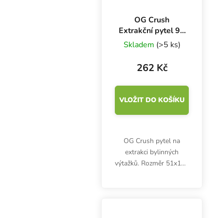
OG Crush
Extrakční pytel 90
mikronů, 10 kusů
Skladem
(>5 ks)
262 Kč
VLOŽIT DO KOŠÍKU
OG Crush pytel na
extrakci bylinných
výtažků. Rozměr 51x102
mm.