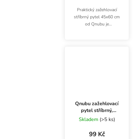
Praktický zažehlovací
stříbrný pytel 45x60 cm
od Qnubu je
vzduchotěsný,
vodotěsný, neprůhledný.
Hodí se pro skladování
potravin a bylinek, které
chrání před vlhkostí,...
Qnubu zažehlovací
pytel stříbrný,
560x950 mm
Skladem
(>5 ks)
99 Kč