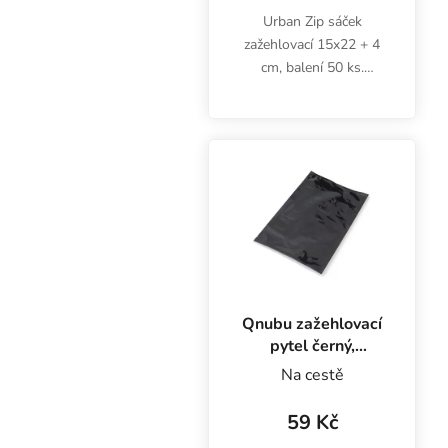
Urban Zip sáček
zažehlovací 15x22 + 4
cm, balení 50 ks.
Zažehlovací, aluminiový,
neprůhledný, stříbrný
sáček na bylinky a jiné
potraviny. Se zip
uzávěrem a s
rozšířeným dnem....
Qnubu zažehlovací
pytel černý,
450x600 mm
Na cestě
59 Kč