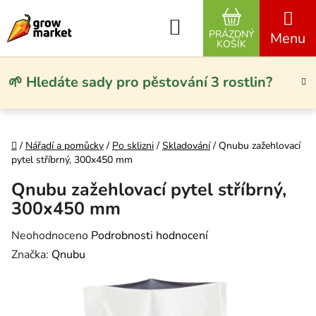
Přejít na obsah
Hledat
PRÁZDNÝ
NÁKUPNÍ KO
KOŠÍK
🌱 Hledáte sady pro pěstování 3 rostlin?
Domů
/
Nářadí a pomůcky
/
Po sklizni
/
Skladování
/
Qnubu zažehlovací
pytel stříbrný, 300x450 mm
Qnubu zažehlovací pytel stříbrný,
300x450 mm
Průměrné hodnocení produktu je 0,0 z 5 hvězdiček.
Neohodnoceno
Podrobnosti hodnocení
Značka:
Qnubu