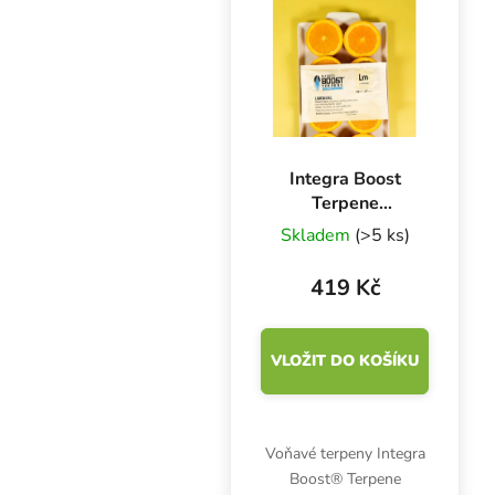
vlhkostí nebo únikem...
Integra Boost
Terpene
Essentials
Skladem
(>5 ks)
Limonen 67 g,
62%, 1 ks
419 Kč
VLOŽIT DO KOŠÍKU
Voňavé terpeny Integra
Boost® Terpene