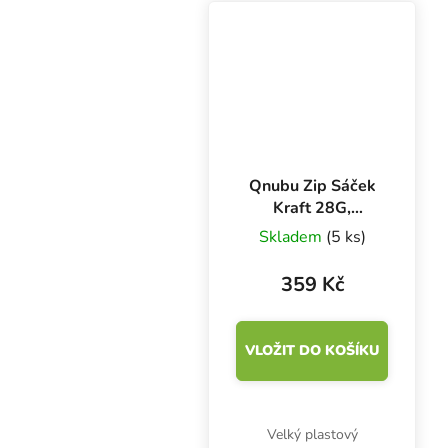
sáček na bylinky a jiné
potraviny. Se zip
uzávěrem a s...
Qnubu Zip Sáček
Kraft 28G,
23.5x15 cm, 50 ks
Skladem
(5 ks)
359 Kč
VLOŽIT DO KOŠÍKU
Velký plastový