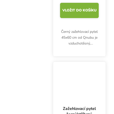
VLOŽIT DO KOŠÍKU
Černý zažehlovací pytel
45x60 cm od Qnubu je
vzduchotěsný,
vodotěsný, neprůhledný.
Hodí se pro skladování
potravin, bylinek apod.
protože je pomáhá
chránit před vlhkostí,...
Zažehlovací pytel