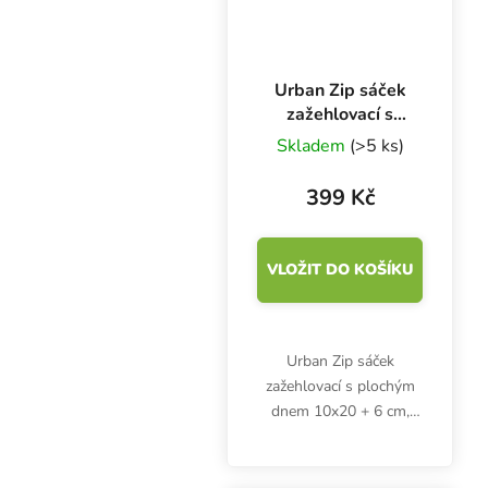
Urban Zip sáček
zažehlovací s
plochým dnem
Skladem
(>5 ks)
10x20 + 6 cm,
balení 50 ks
399 Kč
VLOŽIT DO KOŠÍKU
Urban Zip sáček
zažehlovací s plochým
dnem 10x20 + 6 cm,
balení 50 ks.
Zažehlovací, aluminiový,
neprůhledný, stříbrný