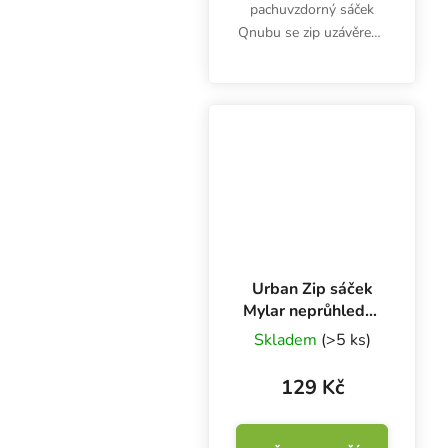
pachuvzdorný sáček
Qnubu se zip uzávěrem.
Z jedné strany béžový
pro vlastní potisk, z
druhé strany průhledný.
Je vhodný i pro
zažehlovací stroje.
Balení obsahuje...
Urban Zip sáček
Mylar neprůhledný
11.2x7.5 cm 1G,
Skladem
(>5 ks)
balení 50 ks
129 Kč