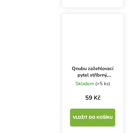
XL, 100 ks. Jsou
klasifikovány jako
zdravotnický výrobek I.
třídy a prostředek
individuální ochrany...
Qnubu zažehlovací
pytel stříbrný,
450x600 mm
Skladem
(>5 ks)
59 Kč
VLOŽIT DO KOŠÍKU