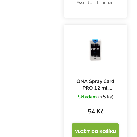
Essentials Limonen.
Chuťový profil se
vyznačuje pikantní
citronovou vůní s
květinovými středními
tóny. Hmotnost 67 g,
vlhkost 62 %, balení...
ONA Spray Card
PRO 12 ml,
neutralizér
Skladem
(>5 ks)
zápachu
54 Kč
VLOŽIT DO KOŠÍKU