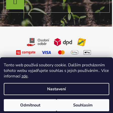
PŘIHLÁSIT SE
Osobní
odběr
Tento web používá soubory cookie. Dalším procházením
tohoto webu vyjadřujete souhlas s jejich používáním.. Více
informací
zde
.
Sledujte nás na Facebooku
Sledujte nás na Instagramu
Nastavení
Vytvořil Shoptet Premium
&
sniperdesign.cz
Copyright 2026
Growmarket.cz
. Všechna práva vyhrazena.
Odmítnout
Souhlasím