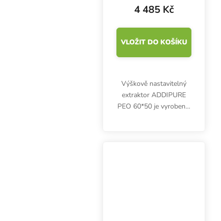
4 485 Kč
VLOŽIT DO KOŠÍKU
Výškově nastavitelný
extraktor ADDIPURE
PEO 60*50 je vyroben z
hliníku s eloxovaným
povrchem a v
potravinářské kvalitě.
Třívrstvý filtrační systém
zajistí nejvyšší čistotu...