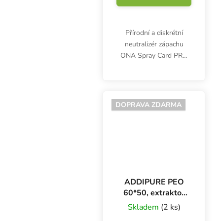
Přírodní a diskrétní
neutralizér zápachu
ONA Spray Card PRO
12 ml funguje okamžitě
a bez toxických účinků.
Eliminuje molekuly
nežádoucích pachů a
DOPRAVA ZDARMA
zanechává příjemnou
neutrální...
ADDIPURE PEO
60*50, extraktor
na bylinky
Skladem
(2 ks)