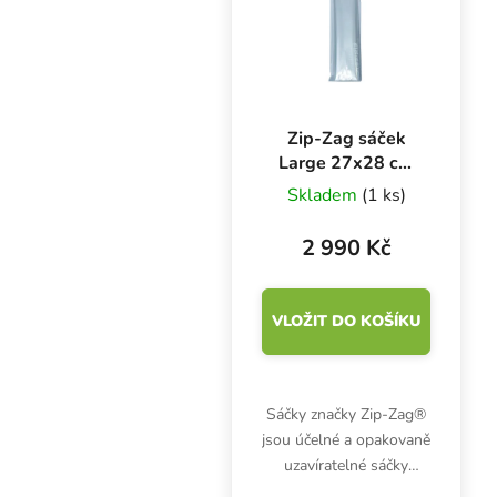
Zip-Zag sáček
Large 27x28 cm
250 g, 150 ks
Skladem
(1 ks)
2 990 Kč
VLOŽIT DO KOŠÍKU
Sáčky značky Zip-Zag®
jsou účelné a opakovaně
uzavíratelné sáčky
vyrobené ze speciálního