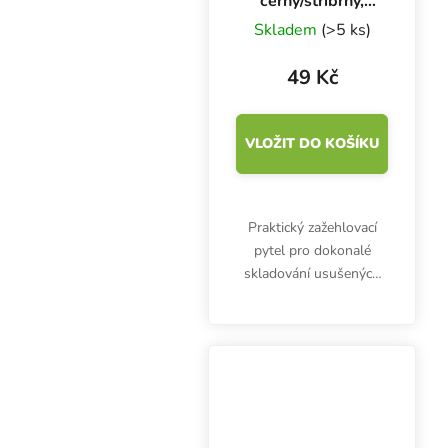
černý/stříbrný,
30x50 cm
Skladem
(>5 ks)
49 Kč
VLOŽIT DO KOŠÍKU
Praktický zažehlovací
pytel pro dokonalé
skladování usušených
bylinek nebo hub. Vak je
vzduchotěsný,
vodotěsný a
neprůhledný. Rozměry
300x500 mm. Barva dle
aktuální nabídky.