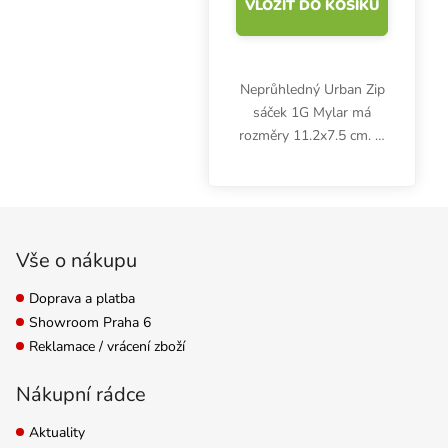
VLOŽIT DO KOŠÍKU
Neprůhledný Urban Zip
sáček 1G Mylar má
rozměry 11.2x7.5 cm. V
balení je 50 ks. Malý
lesklý sáček v černé
barvě je vhodný pro
Zápatí
skladování bylinek,
oříšků, cukrovin a
Vše o nákupu
jiných...
Doprava a platba
Showroom Praha 6
Reklamace / vrácení zboží
Nákupní rádce
Aktuality