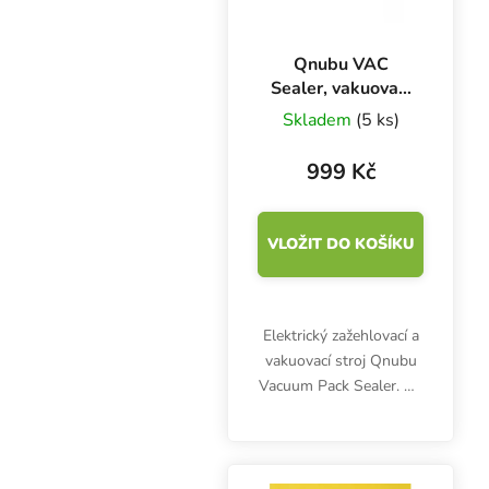
Qnubu VAC
Sealer, vakuovací
zažehlovací stroj
Skladem
(5 ks)
999 Kč
VLOŽIT DO KOŠÍKU
Elektrický zažehlovací a
vakuovací stroj Qnubu
Vacuum Pack Sealer. Na
bylinky, čaj, kávu,
potraviny a další
předměty, které je třeba
ochránit vakuem před