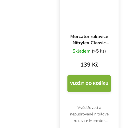
Mercator rukavice
Nitrylex Classic
BLUE XL, 100 ks
Skladem
(>5 ks)
139 Kč
VLOŽIT DO KOŠÍKU
Vyšetřovací a
nepudrované nitrilové
rukavice Mercator
Nitrylex Classic BLUE