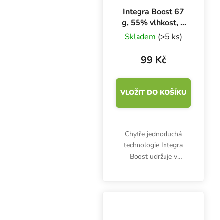
Integra Boost 67
g, 55% vlhkost, 1
ks
Skladem
(>5 ks)
99 Kč
VLOŽIT DO KOŠÍKU
Chytře jednoduchá
technologie Integra
Boost udržuje v
uzavřené nádobě
optimální vlhkost 55%.
Balení obsahuje jeden
kus Integra Boost 67 g.
Stop plísni a přeschnutí!