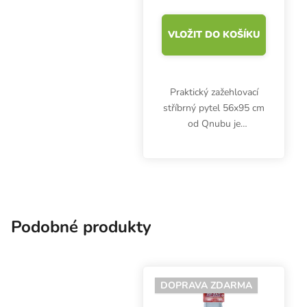
VLOŽIT DO KOŠÍKU
Praktický zažehlovací
stříbrný pytel 56x95 cm
od Qnubu je
vzduchotěsný,
vodotěsný, neprůhledný.
Hodí se pro skladování
potravin a bylinek, které
chrání před vlhkostí,...
Podobné produkty
DOPRAVA ZDARMA