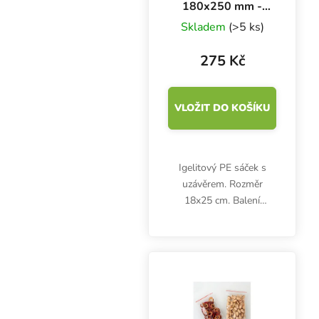
180x250 mm -
100 ks
Skladem
(>5 ks)
275 Kč
VLOŽIT DO KOŠÍKU
Igelitový PE sáček s
uzávěrem. Rozměr
18x25 cm. Balení
obsahuje 100 ks.