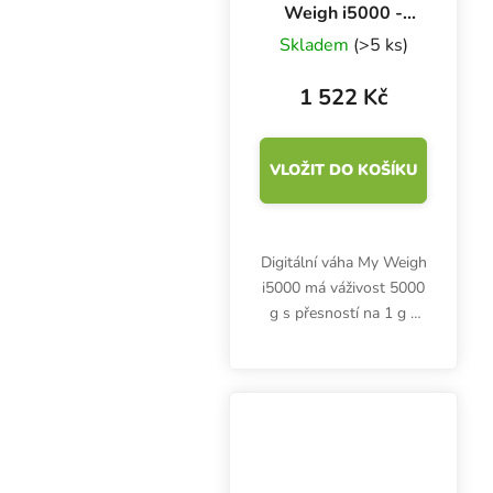
Weigh i5000 -
5000 g x 1 g
Skladem
(>5 ks)
1 522 Kč
VLOŽIT DO KOŠÍKU
Digitální váha My Weigh
i5000 má váživost 5000
g s přesností na 1 g a
umožňuje vážení ve
třech různých módech -
unce, gramy a libry. Je
ideální pro vážení
většího objemu a...