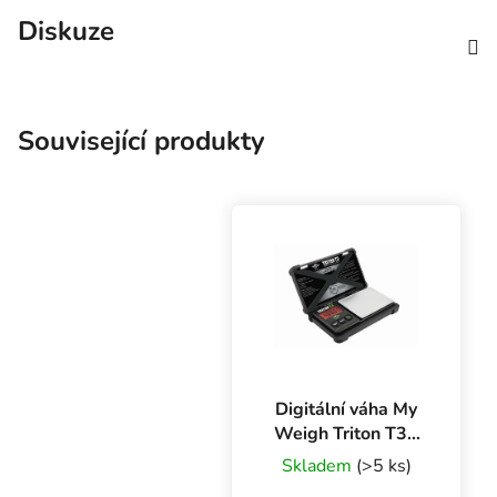
Diskuze
Související produkty
Digitální váha My
Weigh Triton T3 -
400 g x 0.01 g
Skladem
(>5 ks)