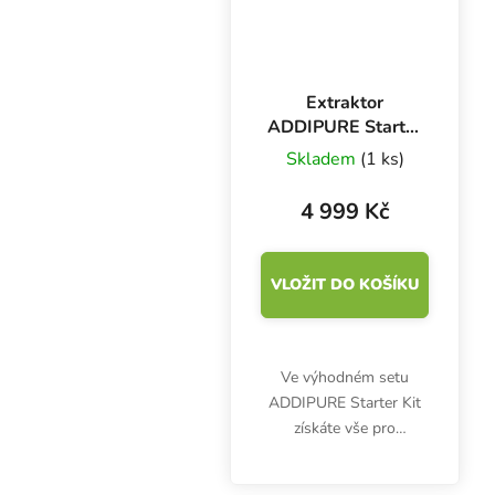
Extraktor
ADDIPURE Starter
Kit 60*50 n-butan
Skladem
(1 ks)
+ DME
4 999 Kč
VLOŽIT DO KOŠÍKU
Ve výhodném setu
ADDIPURE Starter Kit
získáte vše pro
pohodlnou a čistou
extrakci bylinek. Sada