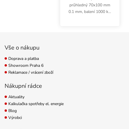
průhledný 70x100 mm
0.1 mm, balení 1000 ks.
Obyčejný průhledný
sáček na bylinky a jiné
potraviny. Se zip
Zápatí
uzávěrem. Tloušťka 0.1
mm.
Vše o nákupu
Doprava a platba
Showroom Praha 6
Reklamace / vrácení zboží
Nákupní rádce
Aktuality
Kalkulačka spotřeby el. energie
Blog
Výrobci