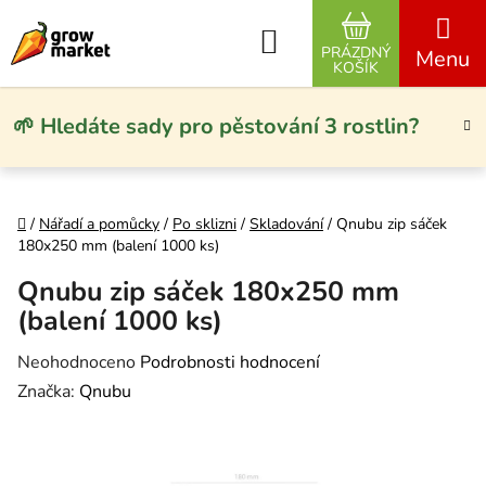
Přejít na obsah
Hledat
PRÁZDNÝ
NÁKUPNÍ KO
KOŠÍK
🌱 Hledáte sady pro pěstování 3 rostlin?
Domů
/
Nářadí a pomůcky
/
Po sklizni
/
Skladování
/
Qnubu zip sáček
180x250 mm (balení 1000 ks)
Qnubu zip sáček 180x250 mm
(balení 1000 ks)
Průměrné hodnocení produktu je 0,0 z 5 hvězdiček.
Neohodnoceno
Podrobnosti hodnocení
Značka:
Qnubu