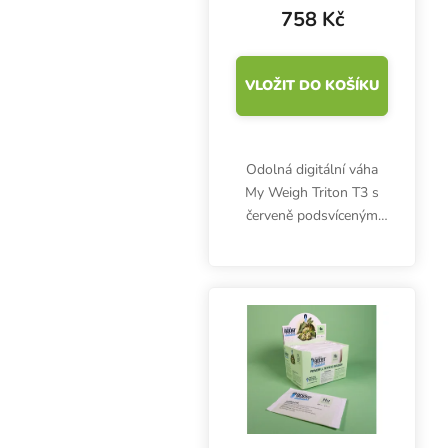
758 Kč
VLOŽIT DO KOŠÍKU
Odolná digitální váha
My Weigh Triton T3 s
červeně podsvíceným
displejem umožňuje
vážení s maximálním
zatížením 400 g a
rozlišením 0.01 g.
Přesná váha včetně
baterií.