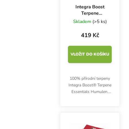
Integra Boost
Terpene
Essentials
Skladem
(>5 ks)
Humulen 67 g,
62%, 1 ks
419 Kč
VLOŽIT DO KOŠÍKU
100% přírodní terpeny
Integra Boost® Terpene
Essentials Humulen.
Zemitý chuťový profil
nabízí osvěžující
bylinkový a citrusový
nádech. Hmotnost 67 g,
vlhkost 62 %, balení 1