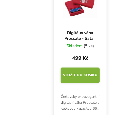
ks.
Digitální váha
Proscale - Satan
Scale 666 g x 0.1
Skladem
(5 ks)
g
499 Kč
VLOŽIT DO KOŠÍKU
Čertovsky extravagantní
digitální váha Proscale s
celkovou kapacitou 666
g a přesností 0,1 g