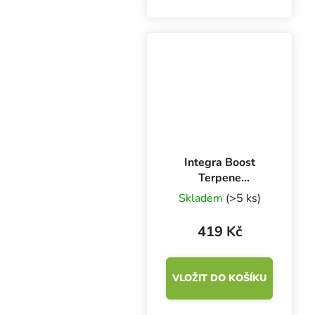
pomůže v kuchyni i v
dílně. Kapesní váha
"Satan Scale" je kapesní
váha má přehledný,...
Integra Boost
Terpene
Essentials Linalool
Skladem
(>5 ks)
67 g, 62%, 1 ks
419 Kč
VLOŽIT DO KOŠÍKU