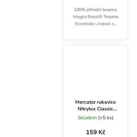
100% přírodní terpeny
Integra Boost® Terpene
Essentials Linalool se
vyznačují květinovou a
slabě ovocnou vůní s
tóny lékořice. Hmotnost
67 g, vlhkost 62 %,
balení 1 ks
Mercator rukavice
Nitrylex Classic
BLACK XL, 100 ks
Skladem
(>5 ks)
159 Kč