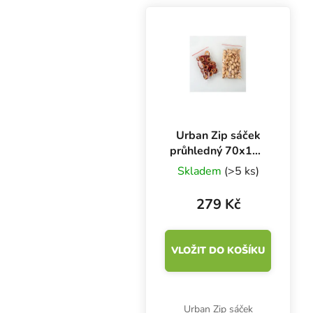
potraviny. Se zip
uzávěrem. Tloušťka 0.1
mm.
Urban Zip sáček
průhledný 70x100
mm 0.1 mm,
Skladem
(>5 ks)
balení 1000 ks
279 Kč
VLOŽIT DO KOŠÍKU
Urban Zip sáček