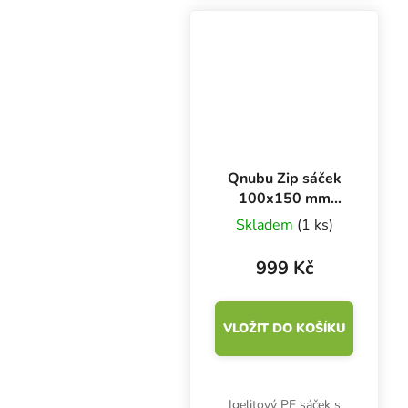
zahrnuje malý extraktor
PEO 60*50, dva 500ml
spreje s DME, dva 500
ml spreje...
Qnubu Zip sáček
100x150 mm
(balení 1000 ks)
Skladem
(1 ks)
999 Kč
VLOŽIT DO KOŠÍKU
Igelitový PE sáček s