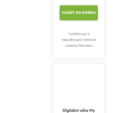
VLOŽIT DO KOŠÍKU
Vyšetřovací a
nepudrované nitrilové
rukavice Mercator
Nitrylex Classic BLACK
XL, 100 ks. Jsou
klasifikovány jako
zdravotnický výrobek I.
třídy a prostředek
individuální ochrany...
Digitální váha My