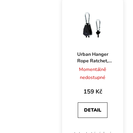
Urban Hanger
Rope Ratchet,
nosnost 48 kg
Momentálně
nedostupné
159 Kč
DETAIL