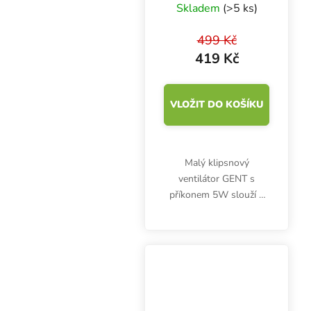
ventilátor průměr
Skladem
(>5 ks)
15 cm
499 Kč
419 Kč
VLOŽIT DO KOŠÍKU
Malý klipsnový
ventilátor GENT s
příkonem 5W slouží k
cirkulaci vzduchu v
pěstebním prostoru.
Větráček o průměru 15
cm má 130 cm dlouhý
kabel.