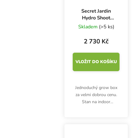
Secret Jardin
Hydro Shoot
80x80x180 cm,
Skladem
(>5 ks)
HS80 R2.0
2 730 Kč
VLOŽIT DO KOŠÍKU
Jednoduchý grow box
za velmi dobrou cenu.
Stan na indoor
pěstování bylinek Hydro
Shoot HS80 od Secret
Jardin nabízí pěstební
plochu 0.64 m2.