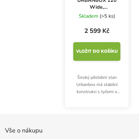
URBANBOX 120
Wide,
120x60x180 cm
Skladem
(>5 ks)
2 599 Kč
VLOŽIT DO KOŠÍKU
Široký pěstební stan
Urbanbox má stabilní
konstrukci s tyčemi o
průměru 16 mm.
Growbox s rozměry
120x60x180 cm je
Zápatí
vhodný pro indoor
pěstování pod LED
Vše o nákupu
osvětlením s příkonem