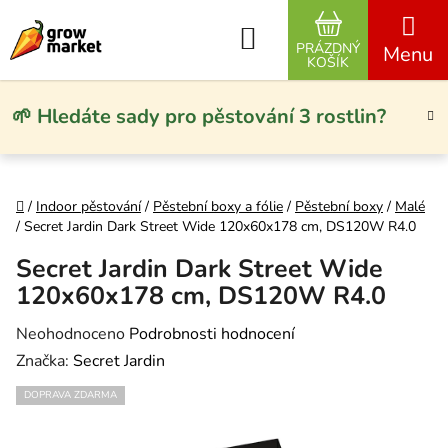
Přejít na obsah
Hledat
PRÁZDNÝ
NÁKUPNÍ KO
KOŠÍK
🌱 Hledáte sady pro pěstování 3 rostlin?
Domů
/
Indoor pěstování
/
Pěstební boxy a fólie
/
Pěstební boxy
/
Malé
/
Secret Jardin Dark Street Wide 120x60x178 cm, DS120W R4.0
Secret Jardin Dark Street Wide
120x60x178 cm, DS120W R4.0
Průměrné hodnocení produktu je 0,0 z 5 hvězdiček.
Neohodnoceno
Podrobnosti hodnocení
Značka:
Secret Jardin
DOPRAVA ZDARMA