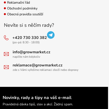
Reklamační řád
Obchodní podmínky
Obecná pravidla soutěží
Nevíte si s něčím rady?
+420 730 330 382
(po-pá: 8:30 - 18:00)
info@growmarket.cz
napište nám kdykoliv
reklamace@growmarket.cz
zde s Vámi vyřešíme reklamaci zboží nebo dopravy
Novinky, rady a tipy na váš e-mail
Pravidelná dávka tipů, slev a akcí. Žádný spam.