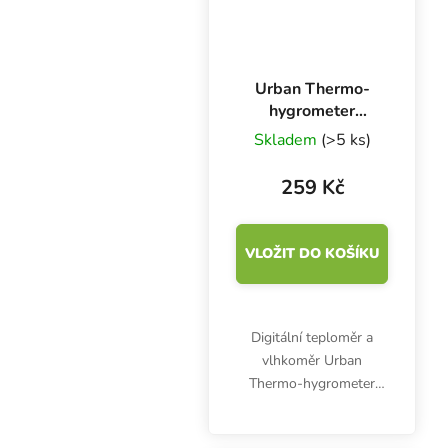
Urban Thermo-
hygrometer
MEDIUM,
Skladem
(>5 ks)
teploměr a
vlhkoměr se
259 Kč
sondou
VLOŽIT DO KOŠÍKU
Digitální teploměr a
vlhkoměr Urban
Thermo-hygrometer
MEDIUM s velkým
displejem je vybaven