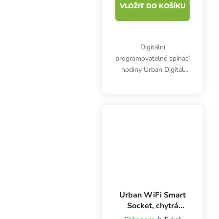
VLOŽIT DO KOŠÍKU
Digitální
programovatelné spínací
hodiny Urban Digital
Timer Socket jsou
určeny pro spínání
elektronických zařízení
jako např. svítidla,
čerpadla, topení,
zvlhčovače,...
Urban WiFi Smart
Socket, chytrá
zásuvka