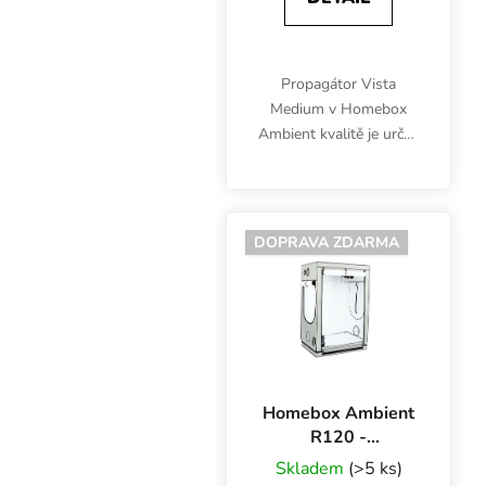
Propagátor Vista
Medium v Homebox
Ambient kvalitě je určen
pro množení rostlin pod
LED, CFL, TCL
osvětlením. Vícepatrový
stan s pěstební plochou
DOPRAVA ZDARMA
až 3x 0.81 m2.
Homebox Ambient
R120 -
120x90x180 cm
Skladem
(>5 ks)