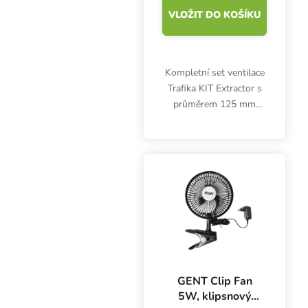
VLOŽIT DO KOŠÍKU
Kompletní set ventilace
Trafika KIT Extractor s
průměrem 125 mm
obsahuje vše potřebné
pro odvětrávání malých
pěstebních stanů: axiální
TT ventilátor 220-280
m3/h s kabelem,...
GENT Clip Fan
5W, klipsnový