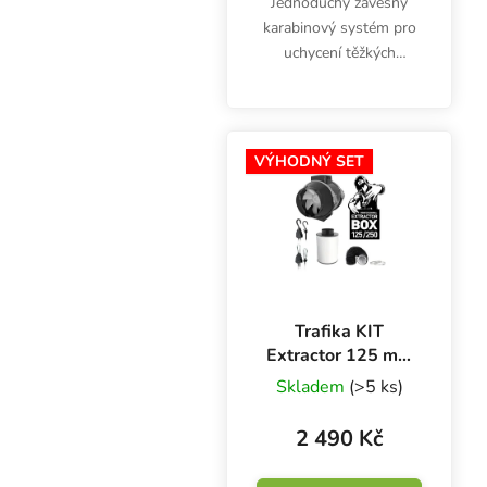
Jednoduchý závěsný
karabinový systém pro
uchycení těžkých
pěstebních komponentů
jako jsou LED svítidla,
uhlíkové filtry,
ventilátory, výbojky se
VÝHODNÝ SET
stínidly apod. Lanko je
dlouhé...
Trafika KIT
Extractor 125 mm
/ 250 m3/h,
Skladem
(>5 ks)
kompletní set
ventilace
2 490 Kč