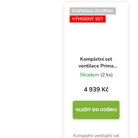
sondou a je určen pro
měření teploty a
DOPRAVA ZDARMA
vlhkosti nejen v
VÝHODNÝ SET
pěstebním prostoru. Bez
baterie.
Kompletní set
ventilace Prima
Klima PKVS
Skladem
(2 ks)
PK100-TC, 100
mm - 280 m3/h
4 939 Kč
VLOŽIT DO KOŠÍKU
Kompletní ventilační set