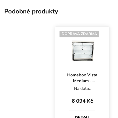
Adjust-A-Wings,
kabeláž a Rope Ratchet.
Podobné produkty
DOPRAVA ZDARMA
Homebox Vista
Medium -
125x65x120 cm
Na dotaz
6 094 Kč
DETAIL