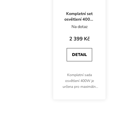
Kompletní set
osvětlení 400W
na 0.8-1 m2
Na dotaz
2 399 Kč
DETAIL
Kompletní sada
osvětlení 400W je
určena pro maximální
pěstební plochu 1 m2.
Součástí setu je
elektronický předřadník,
HPS výbojka, stínidlo