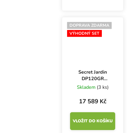
domácí pěstování
bylinek a zeleniny v
květináčích i
samozavlažovacích
DOPRAVA ZDARMA
systémech. Rozměry
VÝHODNÝ SET
120x60x180 cm,
pěstební plocha...
Secret Jardin
DP120GR
Growing Set
Skladem
(3 ks)
200W,
120x60x190 cm
17 589 Kč
VLOŽIT DO KOŠÍKU