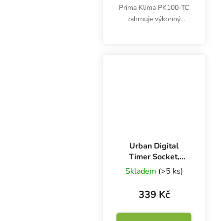
Prima Klima PK100-TC
zahrnuje výkonný
ventilátor s regulací
otáček dle teploty,
účinný pachový filtr s
aktivním uhlím, odolné
3m ventilační potrubí,...
Urban Digital
Timer Socket,
digitální spínací
Skladem
(>5 ks)
hodiny
339 Kč