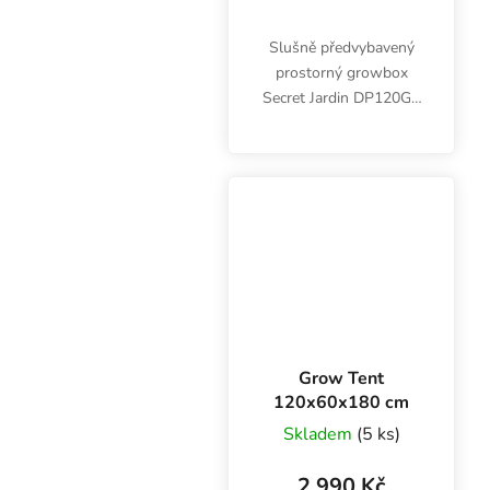
Slušně předvybavený
prostorný growbox
Secret Jardin DP120GR
Growing Set se hodí
pro pěstování sazenic,
řízků nebo microgreens
ve více patrech. Stan
včetně LED Cosmorrow
a...
Grow Tent
120x60x180 cm
Skladem
(5 ks)
2 990 Kč