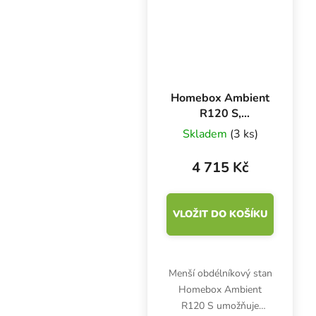
Homebox Ambient
R120 S,
120x60x180 cm
Skladem
(3 ks)
4 715 Kč
VLOŽIT DO KOŠÍKU
Menší obdélníkový stan
Homebox Ambient
R120 S umožňuje