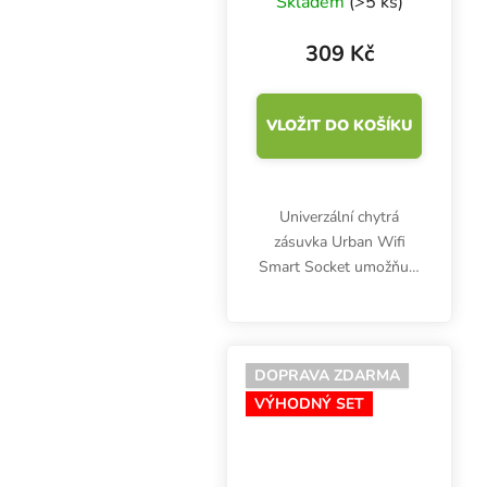
Skladem
(>5 ks)
309 Kč
VLOŽIT DO KOŠÍKU
Univerzální chytrá
zásuvka Urban Wifi
Smart Socket umožňuje
automatické vypínání a
zapínání pěstebních
svítidel, ventilátorů,
čerpadel a jiných
DOPRAVA ZDARMA
elektrických zařízení. Je...
VÝHODNÝ SET