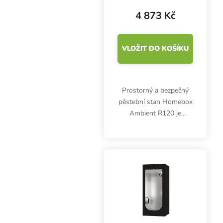
4 873 Kč
VLOŽIT DO KOŠÍKU
Prostorný a bezpečný
pěstební stan Homebox
Ambient R120 je
vhodný pro pěstování v
květináčích i
samozavlažovacích
systémech. Rozměry
120x90x180 cm, plocha
1.08 m2.