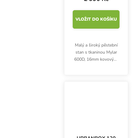
VLOŽIT DO KOŠÍKU
Malý a široký pěstební
stan s tkaninou Mylar
600D, 16mm kovovými
tyčemi s práškovým
nástřikem a plastovými
rohy má rozměry
120x60x180 cm.
Nosnost konstrukce cca
30 kg. Včetně...