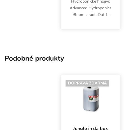
Hydroponické hnojivo
Advanced Hydroponics
Bloom z radu Dutch
Formula sa používa
počas obdobia rastu a
kvitnutia spolu s ďalšími
zložkami. Vhodné aj na
pestovanie byliniek v...
Podobné produkty
DOPRAVA ZDARMA
Jungle in da box