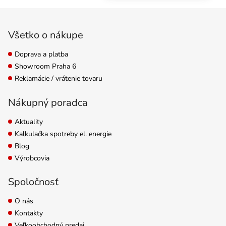
a koreňového balu, čím
Zápätie
posilňuje zdravie
rastliny.
Všetko o nákupe
Doprava a platba
Showroom Praha 6
Reklamácie / vrátenie tovaru
Nákupný poradca
Aktuality
Kalkulačka spotreby el. energie
Blog
Výrobcovia
Spoločnosť
O nás
Kontakty
Veľkoobchodný predaj