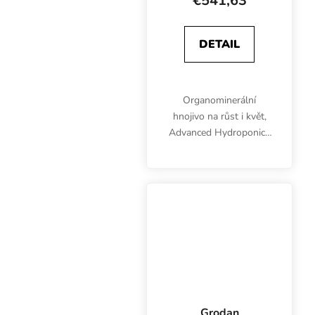
€541,63
DETAIL
Organominerální
hnojivo na růst i květ,
Advanced Hydroponics
Micro, je silná živná
směs chelátů,
stopových prvků a pH
pufrů. Používá se v
kombinaci se složkami
Grow a Bloom.
Grodan