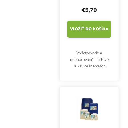
€5,79
VLOŽIŤ DO KOŠÍKA
Vyšetrovacie a
nepudrované nitrilové
rukavice Mercator
Nitrylex Classic BLUE
XL, 100 ks. Sú
klasifikované ako
zdravotnícky výrobok
triedy I a osobné
ochranné prostriedky...