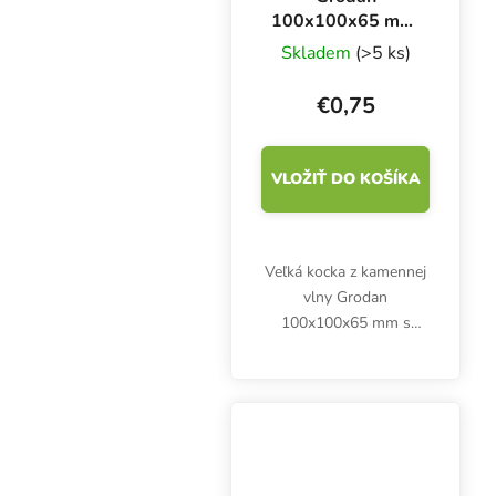
100x100x65 mm,
kocka z kamennej
Skladem
(>5 ks)
vlny s otvorom
42x40 mm, 1 ks
€0,75
VLOŽIŤ DO KOŠÍKA
Veľká kocka z kamennej
vlny Grodan
100x100x65 mm s
veľkým otvorom slúži
ako inertné médium pre
dospelé rastliny a
poskytuje ideálne
prostredie pre zdravý
vývoj koreňov.