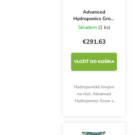
Advanced
Hydroponics Grow
60 l, základní
Skladem
(1 ks)
hnojivo růstová
složka
€291,63
VLOŽIŤ DO KOŠÍKA
Hydroponické hnojivo
na růst, Advanced
Hydroponics Grow z
řady Dutch Formula se
používá v růstové fázi a
prvních třech týdnech
květu. Vhodné i na