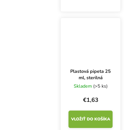
hydroponické
pestovanie rastlín v
recirkulačných a iných
samozavlažovacích
systémoch, ako
retenčná vrstva v...
Plastová pipeta 25
ml, sterilná
Skladem
(>5 ks)
€1,63
VLOŽIŤ DO KOŠÍKA