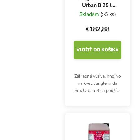
Urban B 25 l,
základné hnojivo
Skladem
(>5 ks)
kvetinová zložka
€182,88
VLOŽIŤ DO KOŠÍKA
Základná výživa, hnojivo
na kvet, Jungle in da
Box Urban B sa používa
počas celého
vegetačného cyklu.
Podporuje príjem živín a
zvyšuje produkciu a
kvalitu kvetov.