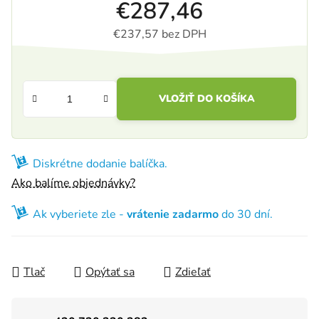
€287,46
€237,57 bez DPH
Jednotková cena:
VLOŽIŤ DO KOŠÍKA
Diskrétne dodanie balíčka.
Ako balíme objednávky?
Ak vyberiete zle -
vrátenie zadarmo
do 30 dní.
Tlač
Opýtať sa
Zdieľať