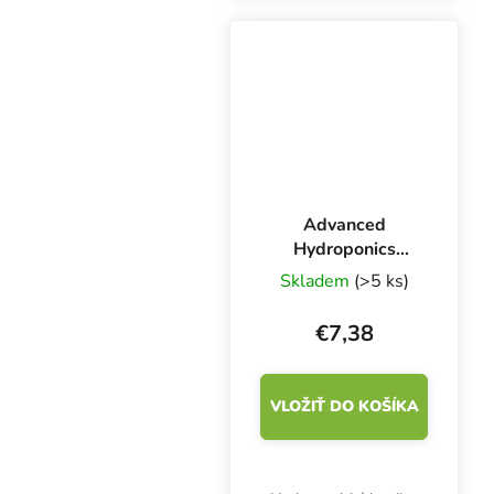
Lacná kontrola pH a EC
vody alebo živného
roztoku.
Advanced
Hydroponics
Bloom 500 ml,
Skladem
(>5 ks)
základné hnojivo
pre kvety
€7,38
VLOŽIŤ DO KOŠÍKA