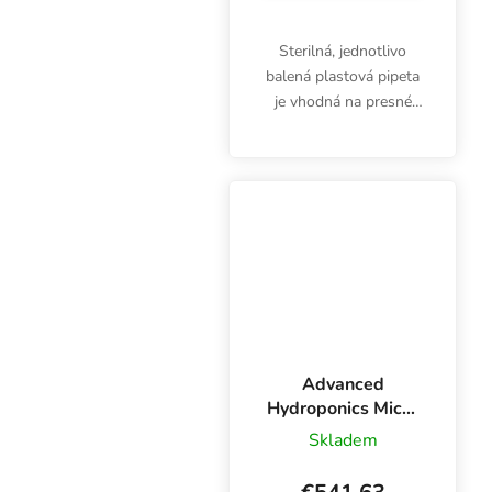
Sterilná, jednotlivo
balená plastová pipeta
je vhodná na presné
meranie a dávkovanie
hnojív, doplnkov alebo
kyselín pri úprave pH.
25 ml pipeta nielen pre
pestovateľov.
Advanced
Hydroponics Micro
60 l, základní
Skladem
hnojivo mikro
složka