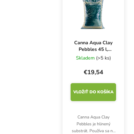
pěstování v zemině a
kokosu.
Canna Aqua Clay
Pebbles 45 l,
keramzit
Skladem
(>5 ks)
€19,54
VLOŽIŤ DO KOŠÍKA
Canna Aqua Clay
Pebbles je hlinený
substrát. Používa sa na