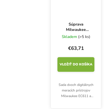
Súprava
Milwaukee
Mi6000, EC meter
Skladem
(>5 ks)
CD611 a pH meter
pH600
€63,71
VLOŽIŤ DO KOŠÍKA
Sada dvoch digitálnych
meracích prístrojov
Milwaukee EC611 a
pH600 v odolnom a
praktickom kufríku.