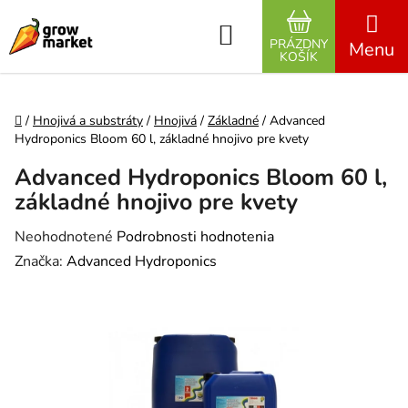
Prejsť na obsah
Hľadať
PRÁZDNY
NÁKUPNÝ K
KOŠÍK
Domov
/
Hnojivá a substráty
/
Hnojivá
/
Základné
/
Advanced
Hydroponics Bloom 60 l, základné hnojivo pre kvety
Advanced Hydroponics Bloom 60 l,
základné hnojivo pre kvety
Priemerné hodnotenie produktu je 0,0 z 5 hviezdičiek.
Neohodnotené
Podrobnosti hodnotenia
Značka:
Advanced Hydroponics