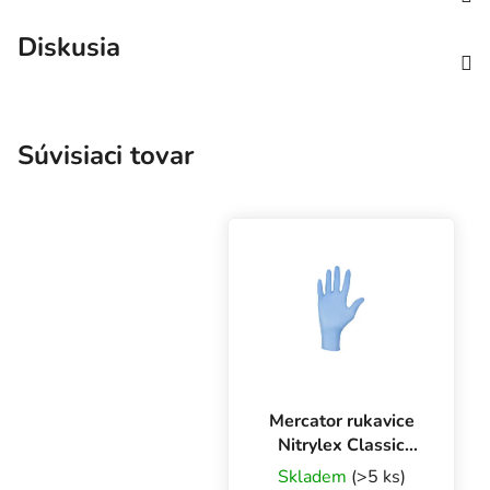
Diskusia
Súvisiaci tovar
Mercator rukavice
Nitrylex Classic
BLUE XL, 100 ks
Skladem
(>5 ks)