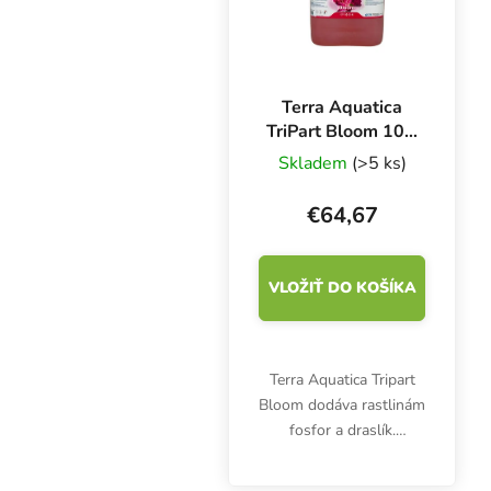
Terra Aquatica
TriPart Bloom 10 l,
základné hnojivo
Skladem
(>5 ks)
pre kvety
€64,67
VLOŽIŤ DO KOŠÍKA
Terra Aquatica Tripart
Bloom dodáva rastlinám
fosfor a draslík.
Minerálne hnojivo NPK
stimuluje tvorbu kvetov