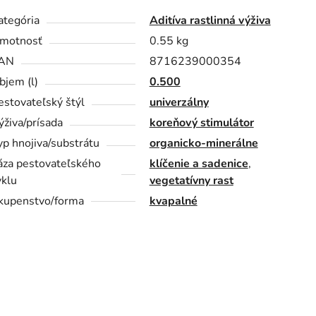
ategória
Aditíva rastlinná výživa
motnosť
0.55 kg
AN
8716239000354
bjem (l)
0.500
estovateľský štýl
univerzálny
ýživa/prísada
koreňový stimulátor
yp hnojiva/substrátu
organicko-minerálne
áza pestovateľského
klíčenie a sadenice
,
yklu
vegetatívny rast
kupenstvo/forma
kvapalné