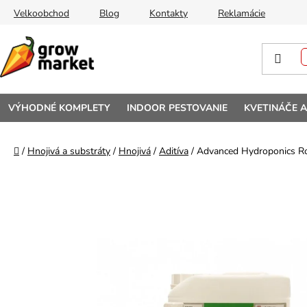
Prejsť na obsah
Velkoobchod
Blog
Kontakty
Reklamácie
VÝHODNÉ KOMPLETY
INDOOR PESTOVANIE
KVETINÁČE 
Domov
/
Hnojivá a substráty
/
Hnojivá
/
Aditíva
/
Advanced Hydroponics Roo