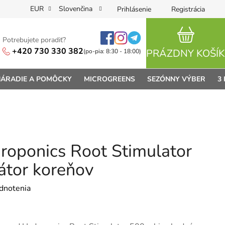
EUR
Slovenčina
Prihlásenie
Registrácia
Potrebujete poradiť?
NÁKUPN
+420 730 330 382
PRÁZDNY KOŠÍK
(po-pia: 8:30 - 18:00)
ÁRADIE A POMÔCKY
MICROGREENS
SEZÓNNY VÝBER
3
oponics Root Stimulator
átor koreňov
je 0,0 z 5 hviezdičiek.
dnotenia