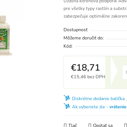
Úžasná koreňová podpora! Adv
pre všetky typy rastlín a subst
zabezpečuje optimálne zakore
Dostupnosť
Môžeme doručiť do:
Kód:
€18,71
€15,46 bez DPH
Jednotková cena:
Diskrétne dodanie balíčka.
Ak vyberiete zle -
vráteni
Tlač
Opýtať sa