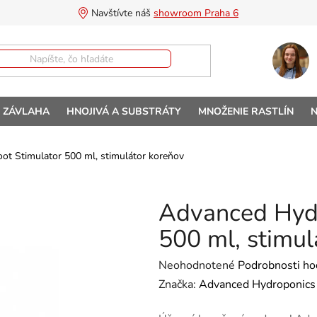
Navštívte náš 
showroom Praha 6
A ZÁVLAHA
HNOJIVÁ A SUBSTRÁTY
MNOŽENIE RASTLÍN
N
t Stimulator 500 ml, stimulátor koreňov
Advanced Hydr
500 ml, stimul
Priemerné hodnotenie produktu 
Neohodnotené
Podrobnosti ho
Značka:
Advanced Hydroponics