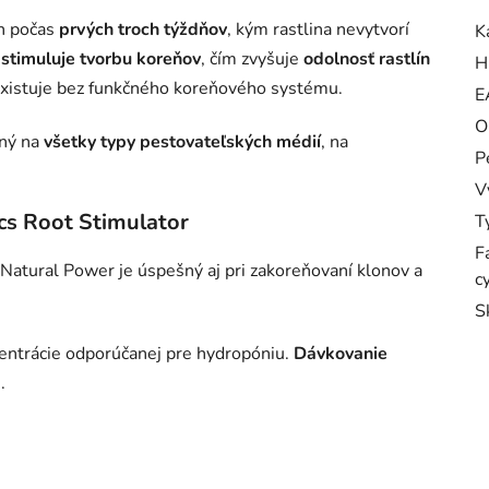
en počas
prvých troch týždňov
, kým rastlina nevytvorí
K
k
stimuluje tvorbu koreňov
, čím zvyšuje
odolnosť rastlín
H
eexistuje bez funkčného koreňového systému.
E
O
ný na
všetky typy pestovateľských médií
, na
P
V
cs Root Stimulator
T
F
 Natural Power je úspešný aj pri zakoreňovaní klonov a
c
S
entrácie odporúčanej pre hydropóniu.
Dávkovanie
.