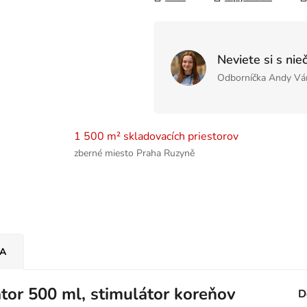
Neviete si s nie
Odborníčka Andy Vá
1 500 m² skladovacích priestorov
zberné miesto Praha Ruzyně
IA
or 500 ml, stimulátor koreňov
D