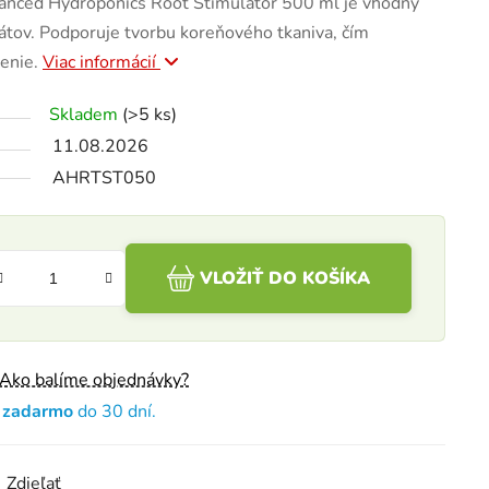
anced Hydroponics Root Stimulator 500 ml je vhodný
rátov. Podporuje tvorbu koreňového tkaniva, čím
nenie.
Viac informácií
Skladem
(>5 ks)
11.08.2026
AHRTST050
VLOŽIŤ DO KOŠÍKA
Ako balíme objednávky?
e zadarmo
do 30 dní.
Zdieľať