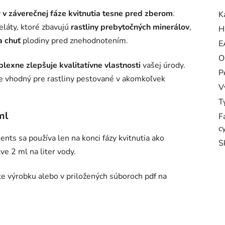
ý
v záverečnej fáze kvitnutia tesne pred zberom
.
K
láty, ktoré zbavujú
rastliny prebytočných minerálov
,
H
a chuť
plodiny pred znehodnotením.
E
O
lexne zlepšuje kvalitatívne vlastnosti
vašej úrody.
P
 Je vhodný pre rastliny pestované v akomkoľvek
V
T
ml
F
c
nts sa používa len na konci fázy kvitnutia ako
S
ve 2 ml na liter vody.
te výrobku alebo v priložených súboroch pdf na