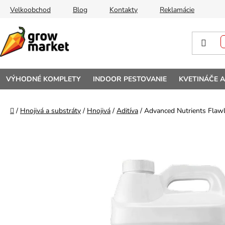
Prejsť na obsah
Velkoobchod
Blog
Kontakty
Reklamácie
VÝHODNÉ KOMPLETY
INDOOR PESTOVANIE
KVETINÁČE 
Domov
/
Hnojivá a substráty
/
Hnojivá
/
Aditíva
/
Advanced Nutrients Flawl