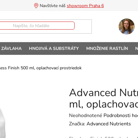
Navštívte náš 
showroom Praha 6
A ZÁVLAHA
HNOJIVÁ A SUBSTRÁTY
MNOŽENIE RASTLÍN
N
ess Finish 500 ml, oplachovací prostriedok
Advanced Nutr
ml, oplachovac
Priemerné hodnotenie produktu 
Neohodnotené
Podrobnosti ho
Značka:
Advanced Nutrients