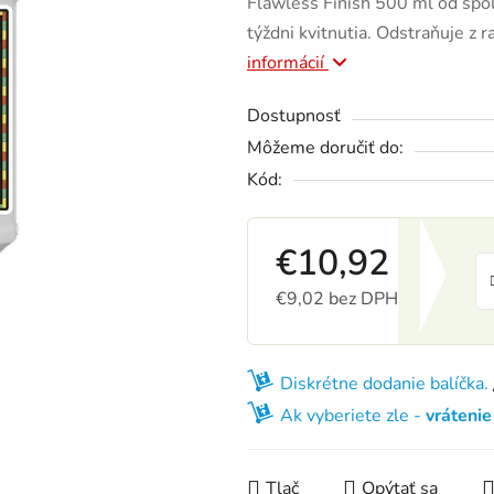
Flawless Finish 500 ml od spo
týždni kvitnutia. Odstraňuje z r
informácií
Dostupnosť
Môžeme doručiť do:
Kód:
€10,92
€9,02 bez DPH
Jednotková cena:
Diskrétne dodanie balíčka.
Ak vyberiete zle -
vráteni
Tlač
Opýtať sa