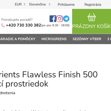
EUR
Slovenčina
Prihlásenie
Registrácia
Potrebujete poradiť?
NÁKUPN
+420 730 330 382
PRÁZDNY KOŠÍK
(po-pia: 8:30 - 18:00)
ÁRADIE A POMÔCKY
MICROGREENS
SEZÓNNY VÝBER
3
ients Flawless Finish 500
í prostriedok
je 0,0 z 5 hviezdičiek.
dnotenia