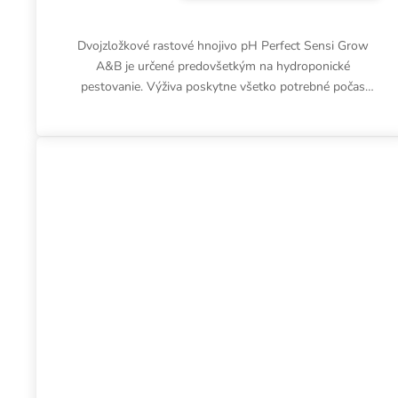
Dvojzložkové rastové hnojivo pH Perfect Sensi Grow
A&B je určené predovšetkým na hydroponické
pestovanie. Výživa poskytne všetko potrebné počas
vegetatívnej fázy rastu a...