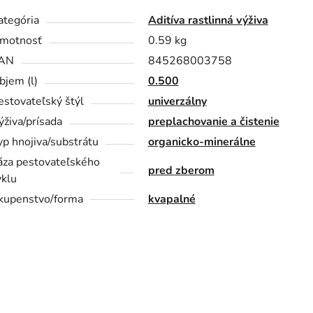
ategória
Aditíva rastlinná výživa
motnosť
0.59 kg
AN
845268003758
bjem (l)
0.500
estovateľský štýl
univerzálny
ýživa/prísada
preplachovanie a čistenie
yp hnojiva/substrátu
organicko-minerálne
áza pestovateľského
pred zberom
yklu
kupenstvo/forma
kvapalné