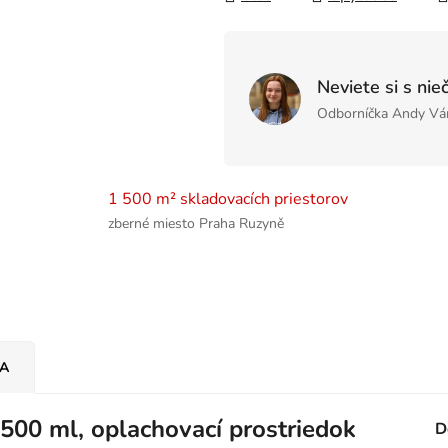
Neviete si s nie
Odborníčka Andy Vá
1 500 m² skladovacích priestorov
zberné miesto Praha Ruzyně
IA
500 ml, oplachovací prostriedok
D