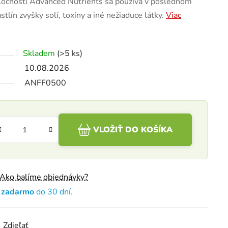
ločnosti Advanced Nutrients sa používa v poslednom
astlín zvyšky solí, toxíny a iné nežiaduce látky.
Viac
Skladem
(>5 ks)
10.08.2026
ANFF0500
VLOŽIŤ DO KOŠÍKA
Ako balíme objednávky?
e zadarmo
do 30 dní.
Zdieľať