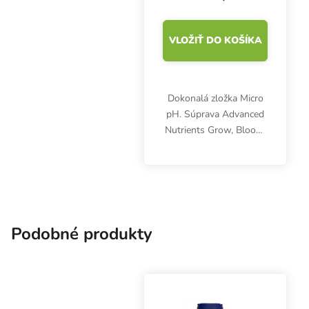
hnojiva
VLOŽIŤ DO KOŠÍKA
Dokonalá zložka Micro
pH. Súprava Advanced
Nutrients Grow, Bloom,
Micro poskytuje
rastlinám všetky
základné živiny počas
celého vegetačného
cyklu jednoducho,
rýchlo a efektívne.
Podobné produkty