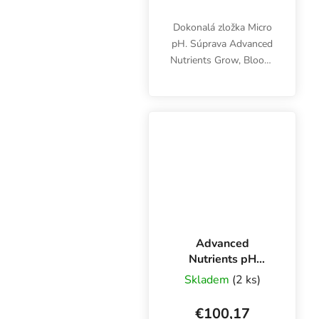
Dokonalá zložka Micro
pH. Súprava Advanced
Nutrients Grow, Bloom,
Micro poskytuje
rastlinám všetky
základné živiny počas
celého vegetačného
cyklu jednoducho,
rýchlo a efektívne.
Advanced
Nutrients pH
Perfect Micro 10 l,
Skladem
(2 ks)
mikrokomponent
základného
€100,17