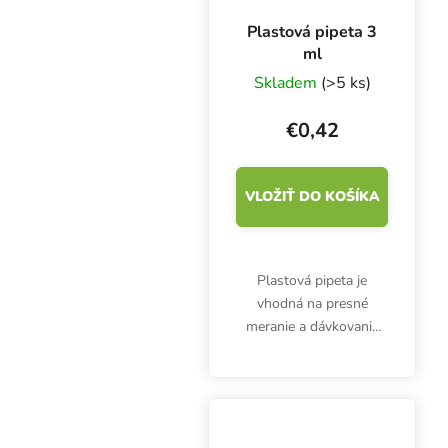
Plastová pipeta 3
ml
Skladem
(>5 ks)
€0,42
VLOŽIŤ DO KOŠÍKA
Plastová pipeta je
vhodná na presné
meranie a dávkovanie
hnojív, prísad alebo
kyselín. 3 ml pipeta nie
je určená len pre
pestovateľov.