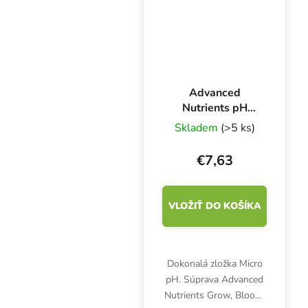
Advanced
Nutrients pH
Perfect Micro 500
Skladem
(>5 ks)
ml,
mikrokomponent
€7,63
základného
hnojiva
VLOŽIŤ DO KOŠÍKA
Dokonalá zložka Micro
pH. Súprava Advanced
Nutrients Grow, Bloom,