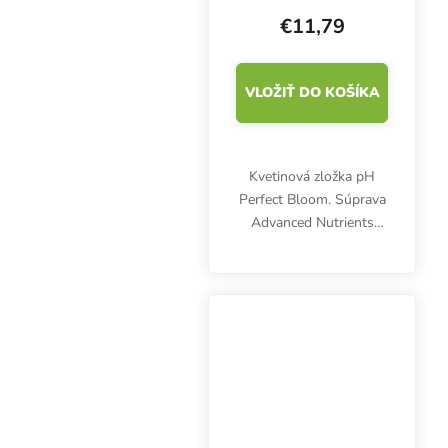
pre kvety
€11,79
VLOŽIŤ DO KOŠÍKA
Kvetinová zložka pH
Perfect Bloom. Súprava
Advanced Nutrients
Grow, Bloom, Micro
poskytuje rastlinám
všetky dôležité živiny
počas celého
vegetačného cyklu
jednoducho, rýchlo a...