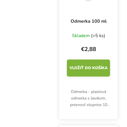
Odmerka 100 ml
Skladem
(>5 ks)
€2,88
VLOŽIŤ DO KOŠÍKA
Odmerka - plastová
odmerka s lievikom,
presnosť stupnice 10
ml, objem 100 ml, výška
72 mm, priemer 60 mm.
Odmerné časti po 2 ml.