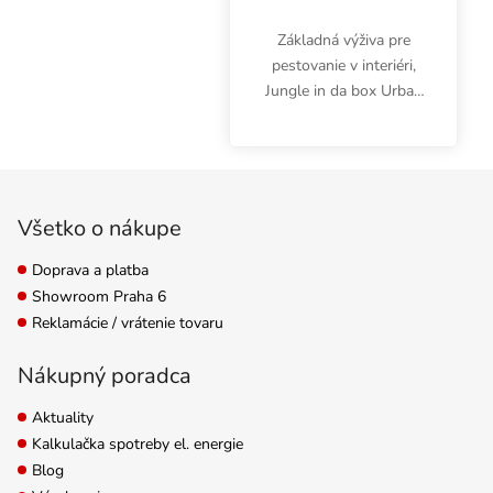
Základná výživa pre
pestovanie v interiéri,
Jungle in da box Urban
Mikro, zabezpečuje
kvalitný príjem živín a
stabilné hodnoty pH.
Zápätie
Používa sa spolu s
Urban A a Urban B.
Všetko o nákupe
Doprava a platba
Showroom Praha 6
Reklamácie / vrátenie tovaru
Nákupný poradca
Aktuality
Kalkulačka spotreby el. energie
Blog