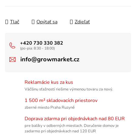
Tlač
Opýtať sa
Zdieľať
+420 730 330 382
(po-pia: 8:30 - 18:00)
info@growmarket.cz
Reklamácie kus za kus
Väčšinu sťažností riešime výmenou tovaru za nový.
1 500 m² skladovacích priestorov
zberné miesto Praha Ruzyně
Doprava zdarma pri objednávkach nad 80 EUR
pre balíky v odberných miestach. Doručenie domov je
zadarmo pri objednávkach nad 120 EUR