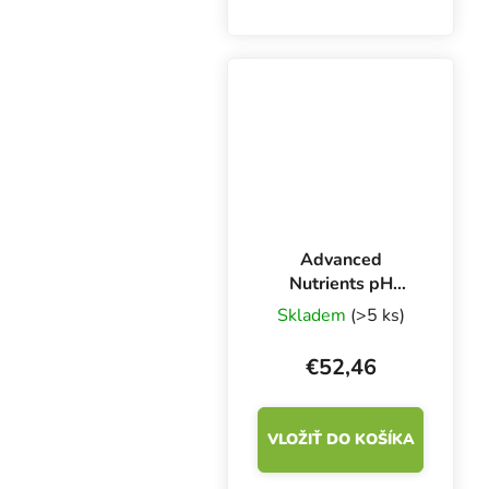
Micro poskytuje
rastlinám všetky
základné živiny počas
celého vegetačného
cyklu jednoducho,
rýchlo a efektívne.
Advanced
Nutrients pH
Perfect Micro 5 l,
Skladem
(>5 ks)
mikrokomponent
základného
€52,46
hnojiva
VLOŽIŤ DO KOŠÍKA