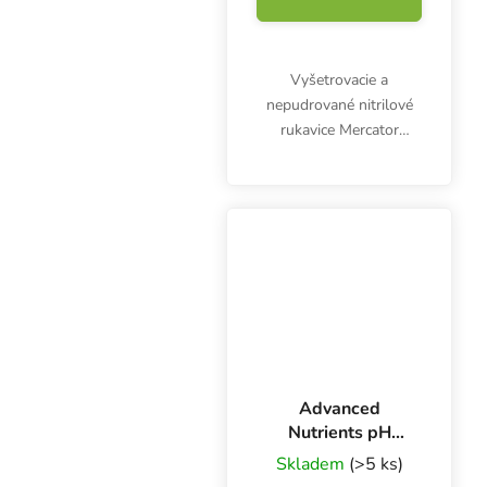
Vyšetrovacie a
nepudrované nitrilové
rukavice Mercator
Nitrylex Classic BLUE L,
100 ks. Sú klasifikované
ako zdravotnícky
výrobok triedy I a
osobné ochranné
prostriedky...
Advanced
Nutrients pH
Perfect Bloom 1 l,
Skladem
(>5 ks)
základné hnojivo