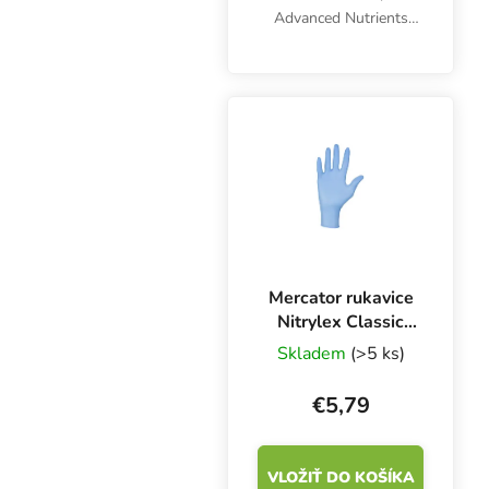
Advanced Nutrients
Grow, Bloom, Micro
poskytuje rastlinám
všetky dôležité živiny
počas celého
vegetačného cyklu
jednoducho, rýchlo a...
Mercator rukavice
Nitrylex Classic
BLUE L, 100 ks
Skladem
(>5 ks)
€5,79
VLOŽIŤ DO KOŠÍKA