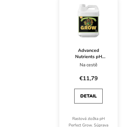
Advanced
Nutrients pH
Perfect Grow 1 l,
Na cestě
základná zložka
hnojiva pre rast
€11,79
DETAIL
Rastová zložka pH
Perfect Grow. Súprava