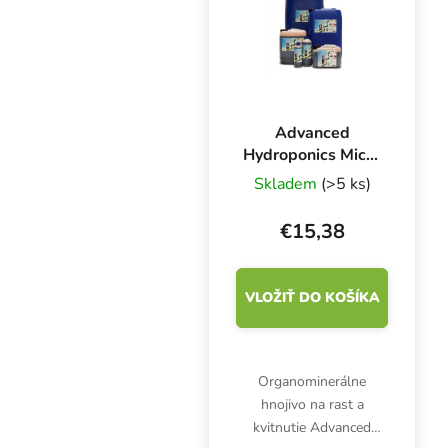
Advanced
Hydroponics Micro
1 l,
Skladem
(>5 ks)
mikrokomponent
základného
€15,38
hnojiva
VLOŽIŤ DO KOŠÍKA
Organominerálne
hnojivo na rast a
kvitnutie Advanced