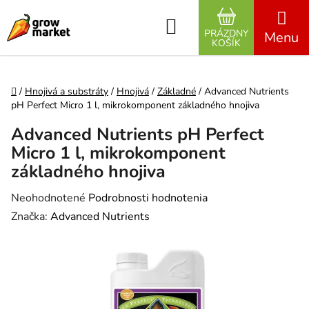
Prejsť na obsah
Hľadať
PRÁZDNY
NÁKUPNÝ K
KOŠÍK
Domov
/
Hnojivá a substráty
/
Hnojivá
/
Základné
/
Advanced Nutrients
pH Perfect Micro 1 l, mikrokomponent základného hnojiva
Advanced Nutrients pH Perfect
Micro 1 l, mikrokomponent
základného hnojiva
Priemerné hodnotenie produktu je 0,0 z 5 hviezdičiek.
Neohodnotené
Podrobnosti hodnotenia
Značka:
Advanced Nutrients