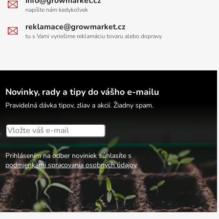
info@growmarket.cz
napíšte nám kedykoľvek
reklamace@growmarket.cz
tu s Vami vyriešime reklamáciu tovaru alebo dopravy
Novinky, rady a tipy do vášho e-mailu
Pravidelná dávka tipov, zliav a akcií. Žiadny spam.
Prihlásením na odber noviniek súhlasíte s
podmienkami spracovania osobných údajov