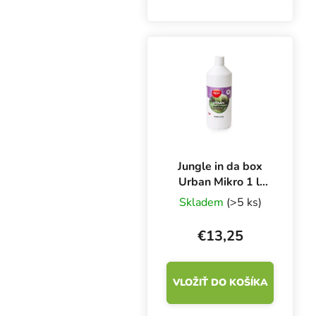
Hydroponics Micro je
silná živná zmes
chelátov, stopových
prvkov a pH pufrov.
Používa sa v kombinácii
so zložkami Grow and...
Jungle in da box
Urban Mikro 1 l,
základná
Skladem
(>5 ks)
mikrokomponentka
hnojiva
€13,25
VLOŽIŤ DO KOŠÍKA