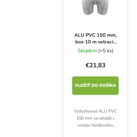
ALU PVC 150 mm,
box 10 m vetracie
potrubie
Skladem
(>5 ks)
€21,83
VLOŽIŤ DO KOŠÍKA
Vzduchovod ALU PVC
150 mm sa skladá z
vrstiev hliníkového
laminátu a oceľového