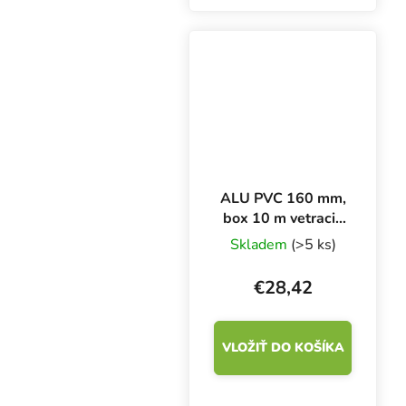
drôtu. Desaťmetrový
box je zľavnený, balenie
je vysoké len 50 cm.
ALU PVC 160 mm,
box 10 m vetracie
potrubie
Skladem
(>5 ks)
€28,42
VLOŽIŤ DO KOŠÍKA