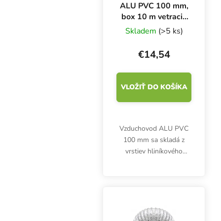
ALU PVC 100 mm,
box 10 m vetracie
potrubie
Skladem
(>5 ks)
€14,54
VLOŽIŤ DO KOŠÍKA
Vzduchovod ALU PVC
100 mm sa skladá z
vrstiev hliníkového
laminátu a oceľového
drôtu. Desaťmetrový
box je zľavnený, balenie
je vysoké len 50 cm.