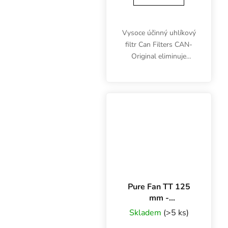
Vysoce účinný uhlíkový
filtr Can Filters CAN-
Original eliminuje
nežádoucí zápach.
Průměr filtru 20 cm,
karbonové lůžko 3.5 cm,
délka 35 cm. Příruba
125 mm.
Pure Fan TT 125
mm -
dvojrýchlostný
Skladem
(>5 ks)
axiálny ventilátor