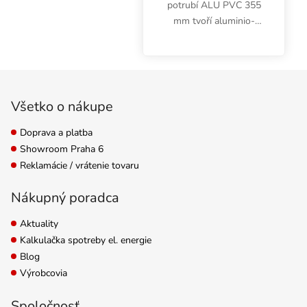
potrubí ALU PVC 355
mm tvoří aluminio-
laminátové vrstvy a
ocelový drát.
Desetimetrový box je
Zápätie
cenově zvýhodněný.
Všetko o nákupe
Doprava a platba
Showroom Praha 6
Reklamácie / vrátenie tovaru
Nákupný poradca
Aktuality
Kalkulačka spotreby el. energie
Blog
Výrobcovia
Spoločnosť