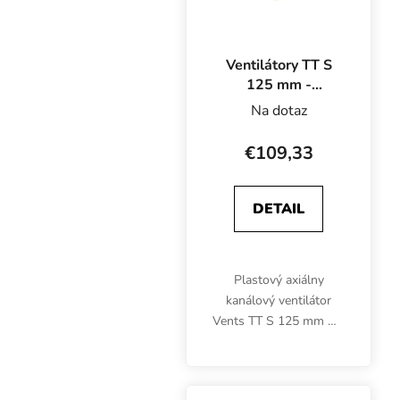
Ventilátory TT S
125 mm -
240/320 m3/h,
Na dotaz
ventilátor so
silnejším motorom
€109,33
DETAIL
Plastový axiálny
kanálový ventilátor
Vents TT S 125 mm má
výkonnejší motor a
zvládne maximálny
prietok vzduchu až 320