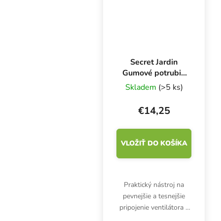
potrubia.
Secret Jardin
Gumové potrubie
O 125 mm, spojka
Skladem
(>5 ks)
RD 125
€14,25
VLOŽIŤ DO KOŠÍKA
Praktický nástroj na
pevnejšie a tesnejšie
pripojenie ventilátora k
pachovému filtru alebo