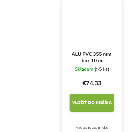
je vysoké len 50 cm.
ALU PVC 355 mm,
box 10 m
ventilační potrubí
Skladem
(>5 ks)
€74,33
VLOŽIŤ DO KOŠÍKA
Vzduchotechnické