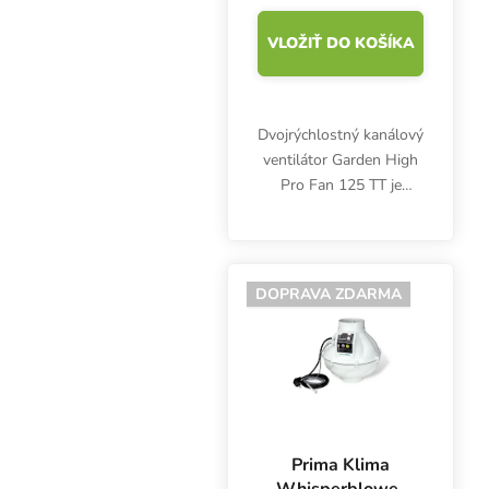
VLOŽIŤ DO KOŠÍKA
Dvojrýchlostný kanálový
ventilátor Garden High
Pro Fan 125 TT je
vybavený kvalitným
medeným motorom.
Jednoducho prepína
medzi 220 a 280 m3/h,
DOPRAVA ZDARMA
vrátane kábla so
zástrčkou.
Prima Klima
Whisperblower