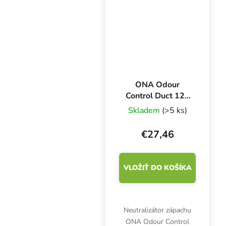
m3/h.
ONA Odour
Control Duct 125
mm, neutralizátor
Skladem
(>5 ks)
zápachu pre
potrubia
€27,46
VLOŽIŤ DO KOŠÍKA
Neutralizátor zápachu
ONA Odour Control