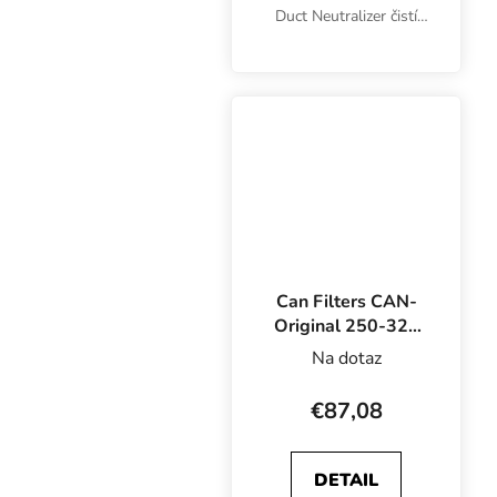
Duct Neutralizer čistí
ventilačný systém od
nepríjemných pachov a
vôní úplne prirodzeným
spôsobom. Pre potrubia
s priemerom 125 mm.
Can Filters CAN-
Original 250-325
m3/h, 125 mm,
Na dotaz
pachový filtr
€87,08
DETAIL