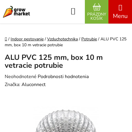
Prejsť na obsah
Hľadať
PRÁZDNY
NÁKUPNÝ K
KOŠÍK
Domov
/
Indoor pestovanie
/
Vzduchotechnika
/
Potrubie
/
ALU PVC 125
mm, box 10 m vetracie potrubie
ALU PVC 125 mm, box 10 m
vetracie potrubie
Priemerné hodnotenie produktu je 0,0 z 5 hviezdičiek.
Neohodnotené
Podrobnosti hodnotenia
Značka:
Aluconnect