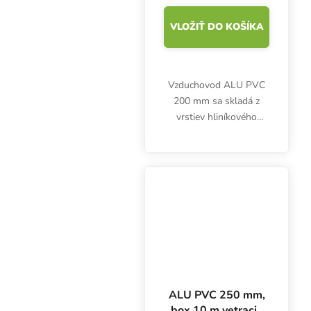
VLOŽIŤ DO KOŠÍKA
Vzduchovod ALU PVC
200 mm sa skladá z
vrstiev hliníkového
laminátu a oceľového
drôtu. Desaťmetrový
box je zľavnený, balenie
je vysoké len 50 cm.
ALU PVC 250 mm,
box 10 m vetracie