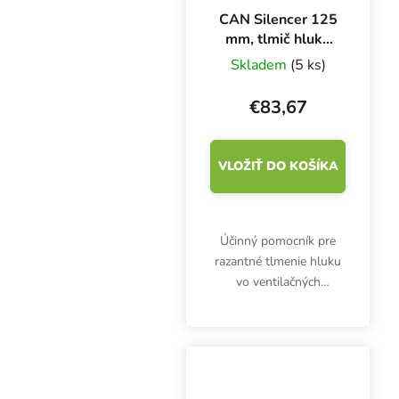
CAN Silencer 125
mm, tlmič hluku
CAN Filters
Skladem
(5 ks)
€83,67
VLOŽIŤ DO KOŠÍKA
Účinný pomocník pre
razantné tlmenie hluku
vo ventilačných
systémoch. CAN
Silencer 125 mm je dlhý
45 cm a má celkový
priemer 30 cm. Tlmič
hluku do kruhového