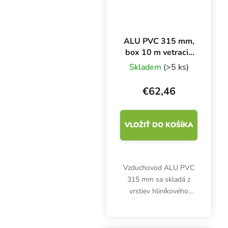
ALU PVC 315 mm,
box 10 m vetracie
potrubie
Skladem
(>5 ks)
€62,46
VLOŽIŤ DO KOŠÍKA
Vzduchovod ALU PVC
315 mm sa skladá z
vrstiev hliníkového
laminátu a oceľového
drôtu. Desaťmetrový
box je zľavnený, balenie