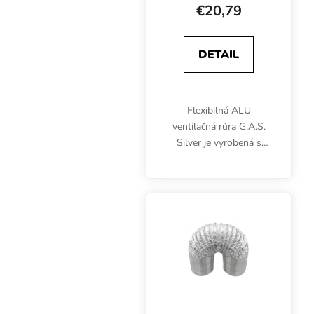
€20,79
DETAIL
Flexibilná ALU
ventilačná rúra G.A.S.
Silver je vyrobená s
pružnou oceľovou
špirálou, ktorá vytvára
pevnú, dlhotrvajúcu a
nemačkavú rúru. Pre
vzduchovody s
priemerom 125 mm.
10...