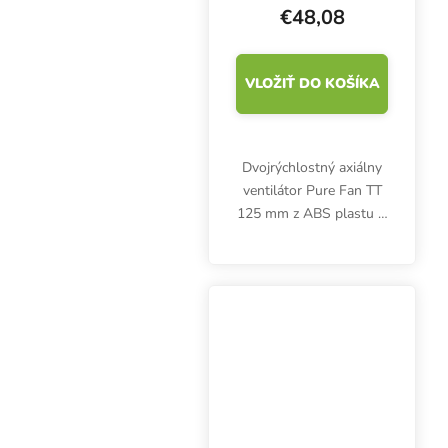
220/280 m3/h
€48,08
VLOŽIŤ DO KOŠÍKA
Dvojrýchlostný axiálny
ventilátor Pure Fan TT
125 mm z ABS plastu je
vhodný pre kruhové
potrubia a menšie
ventilačné systémy.
Výhodou je minimálna
hlučnosť a nízka
hmotnosť....