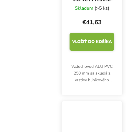
potrubie
Skladem
(>5 ks)
€41,63
VLOŽIŤ DO KOŠÍKA
Vzduchovod ALU PVC
250 mm sa skladá z
vrstiev hliníkového
laminátu a oceľového
drôtu. Desaťmetrový
box je zľavnený, balenie
je vysoké len 50 cm.