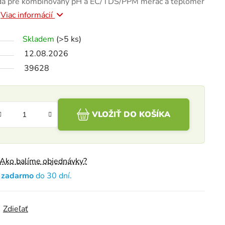
da pre kombinovaný pH a EC/TDS/PPM merač a teplomer
.
Viac informácií
Skladem
(>5 ks)
12.08.2026
39628
VLOŽIŤ DO KOŠÍKA
Ako balíme objednávky?
e zadarmo
do 30 dní.
Zdieľať