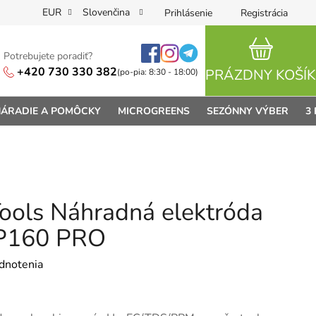
EUR
Slovenčina
Prihlásenie
Registrácia
Potrebujete poradiť?
NÁKUPN
+420 730 330 382
PRÁZDNY KOŠÍK
(po-pia: 8:30 - 18:00)
ÁRADIE A POMÔCKY
MICROGREENS
SEZÓNNY VÝBER
3
ools Náhradná elektróda
 P160 PRO
je 0,0 z 5 hviezdičiek.
dnotenia