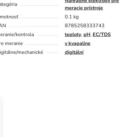
Náhradné elektródy pre
ategória
meracie prístroje
motnosť
0.1 kg
AN
8785258333743
eranie/kontrola
teploty
,
pH
,
EC/TDS
re meranie
v kvapaline
igitálne/mechanické
digitální