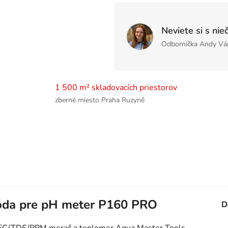
Neviete si s nie
Odborníčka Andy Vá
1 500 m² skladovacích priestorov
zberné miesto Praha Ruzyně
óda pre pH meter P160 PRO
D