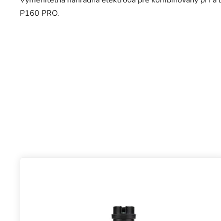
Vymeniteľná náhradná elektróda pre kombinovaný pH a
P160 PRO.