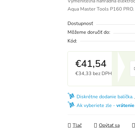
Vymeniteľná náhradná elektró
Aqua Master Tools P160 PRO
Dostupnosť
Môžeme doručiť do:
Kód:
€41,54
€34,33 bez DPH
Jednotková cena:
Diskrétne dodanie balíčka.
Ak vyberiete zle -
vráteni
Tlač
Opýtať sa