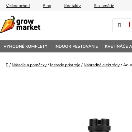
Prejsť na obsah
Velkoobchod
Blog
Kontakty
Reklamácie
VÝHODNÉ KOMPLETY
INDOOR PESTOVANIE
KVETINÁČE 
Domov
/
Náradie a pomôcky
/
Meracie prístroje
/
Náhradné elektródy
/
Aqua