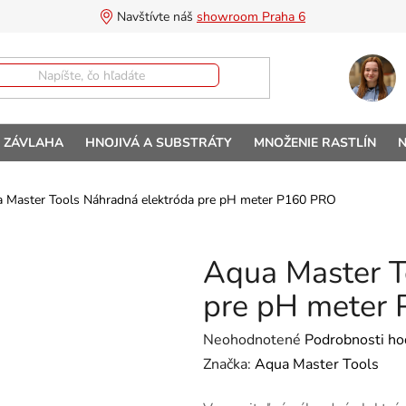
Navštívte náš 
showroom Praha 6
A ZÁVLAHA
HNOJIVÁ A SUBSTRÁTY
MNOŽENIE RASTLÍN
N
 Master Tools Náhradná elektróda pre pH meter P160 PRO
Aqua Master T
pre pH meter
Priemerné hodnotenie produktu 
Neohodnotené
Podrobnosti ho
Značka:
Aqua Master Tools