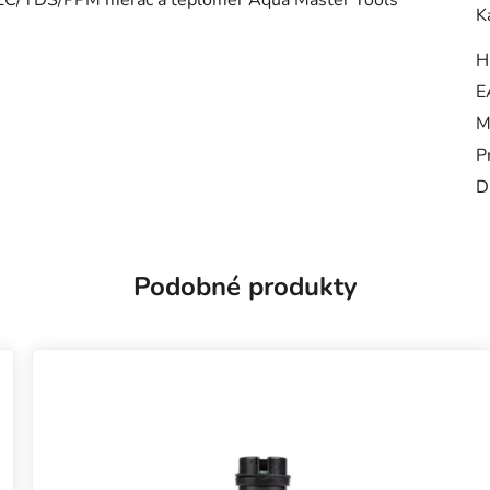
 EC/TDS/PPM merač a teplomer Aqua Master Tools
K
H
E
M
P
D
Podobné produkty