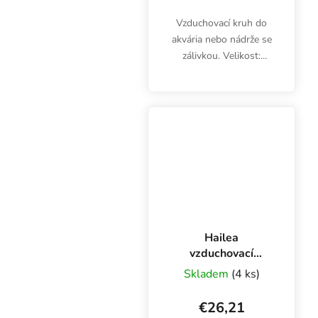
Vzduchovací kruh do
akvária nebo nádrže se
zálivkou. Velikost:
100x100x15 mm.
Hailea
vzduchovací
kámen disk, ⌀ 200
Skladem
(4 ks)
mm
€26,21