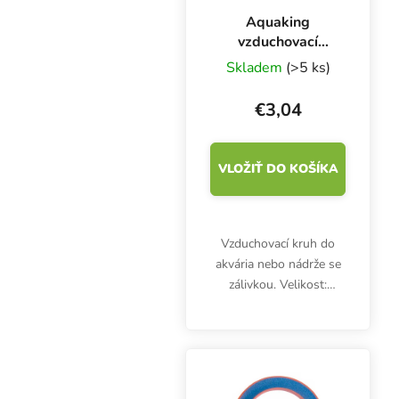
Aquaking
vzduchovací
kámen kruh, ⌀ 75
Skladem
(>5 ks)
mm
€3,04
VLOŽIŤ DO KOŠÍKA
Vzduchovací kruh do
akvária nebo nádrže se
zálivkou. Velikost:
75x75x15 mm.