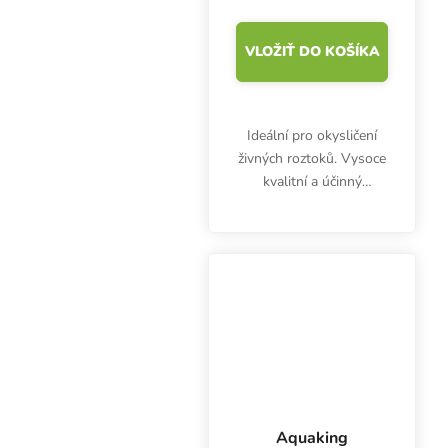
VLOŽIŤ DO KOŠÍKA
Ideální pro okysličení
živných roztoků. Vysoce
kvalitní a účinný
vzduchovací kámen
Hailea. Slouží ke
zvyšování obsahu
kyslíku ve všech živných
roztocích. Průměr 20
cm, tloušťka...
Aquaking