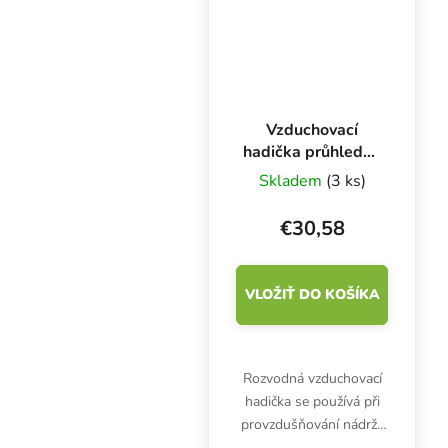
Vzduchovací
hadička průhledná
4/6 mm, role 100
Skladem
(3 ks)
m
€30,58
VLOŽIŤ DO KOŠÍKA
Rozvodná vzduchovací
hadička se používá při
provzdušňování nádrže
s živným roztokem. Role