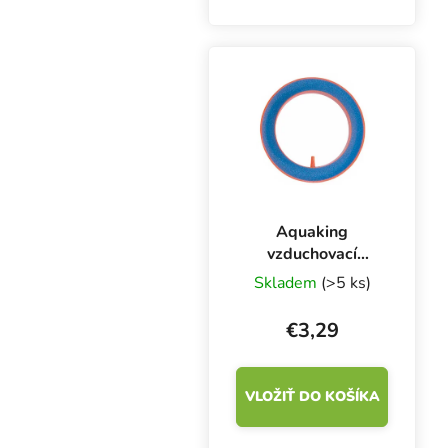
Aquaking
vzduchovací
kámen kruh, ⌀ 100
Skladem
(>5 ks)
mm
€3,29
VLOŽIŤ DO KOŠÍKA