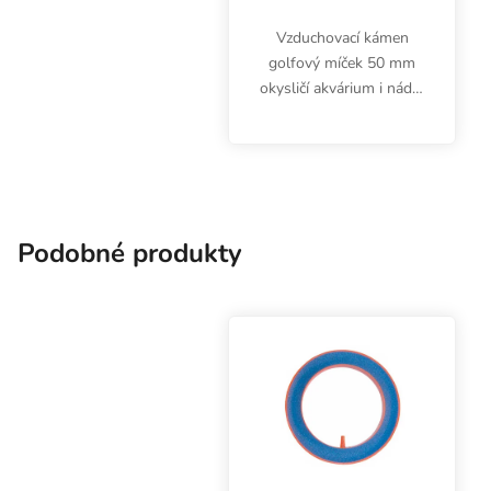
Vzduchovací kámen
golfový míček 50 mm
okysličí akvárium i nádrž
s živným roztokem.
Podobné produkty