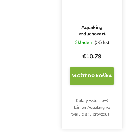
Aquaking
vzduchovací
kámen disk, ⌀ 150
Skladem
(>5 ks)
mm
€10,79
VLOŽIŤ DO KOŠÍKA
Kulatý vzduchový
kámen Aquaking ve
tvaru disku provzdušní
nádrž s živným
roztokem i akvárium.