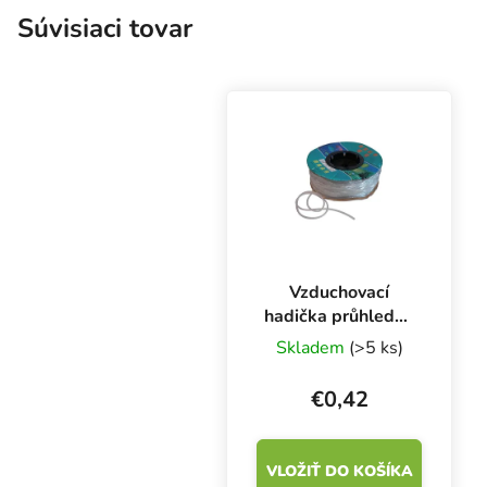
Súvisiaci tovar
Vzduchovací
hadička průhledná
4/6 mm, 1 m
Skladem
(>5 ks)
€0,42
VLOŽIŤ DO KOŠÍKA