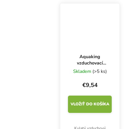
Průměr 15 cm.
Aquaking
vzduchovací
kámen disk, ⌀ 120
Skladem
(>5 ks)
mm
€9,54
VLOŽIŤ DO KOŠÍKA
Kulatý vzduchový