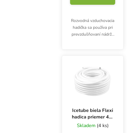
Rozvodná vzduchovacia
hadička sa používa pri
prevzdušňovaní nádrže
s výživným roztokom.
Icetube biela Flexi
hadica priemer 4/6
mm, 1 m
Skladem
(4 ks)