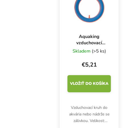
Aquaking
vzduchovací
kámen kruh, ⌀ 125
Skladem
(>5 ks)
mm
€5,21
VLOŽIŤ DO KOŠÍKA
Vzduchovací kruh do
akvária nebo nádrže se
zálivkou. Velikost:
125x125x15 mm.