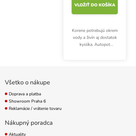
VLOŽIŤ DO KOŠÍKA
Korene potrebujú okrem
vody a živín aj dostatok
kyslíka. Autopot
AirDome stimuluje
činnosť koreňov a
intenzívny rozvoj
Zápätie
koreňového systému.
Všetko o nákupe
Doprava a platba
Showroom Praha 6
Reklamácie / vrátenie tovaru
Nákupný poradca
Aktuality