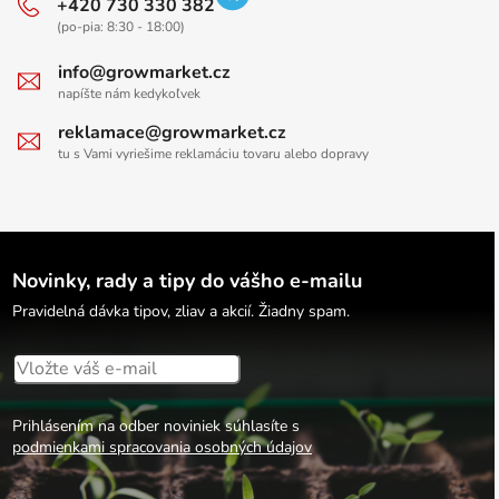
+420 730 330 382
(po-pia: 8:30 - 18:00)
info@growmarket.cz
napíšte nám kedykoľvek
reklamace@growmarket.cz
tu s Vami vyriešime reklamáciu tovaru alebo dopravy
Novinky, rady a tipy do vášho e-mailu
Pravidelná dávka tipov, zliav a akcií. Žiadny spam.
Prihlásením na odber noviniek súhlasíte s
podmienkami spracovania osobných údajov