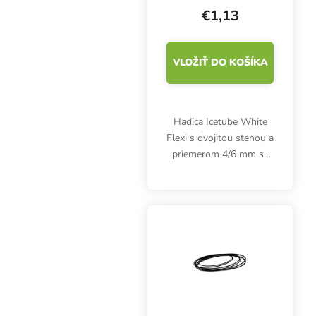
€1,13
VLOŽIŤ DO KOŠÍKA
Hadica Icetube White
Flexi s dvojitou stenou a
priemerom 4/6 mm sa
postará o nízku teplotu
živného roztoku aj v
teplých letných
mesiacoch! Biela
vonkajšia vrstva
zabraňuje...