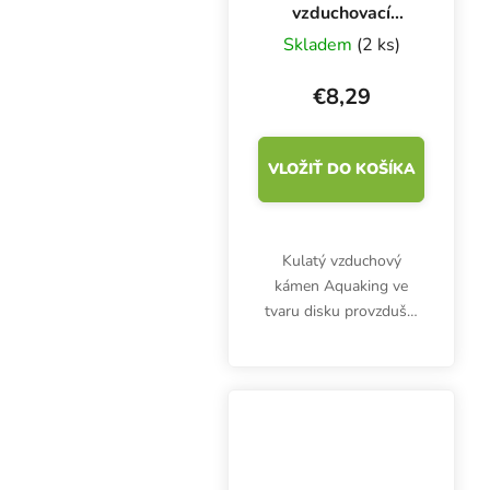
vzduchovací
kámen disk, ⌀ 100
Skladem
(2 ks)
mm
€8,29
VLOŽIŤ DO KOŠÍKA
Kulatý vzduchový
kámen Aquaking ve
tvaru disku provzdušní
nádrž s živným
roztokem i akvárium.
Průměr 10 cm.