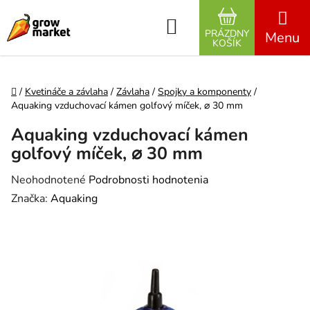
Prejsť na obsah
Hľadať
PRÁZDNY
NÁKUPNÝ K
KOŠÍK
Domov
/
Kvetináče a závlaha
/
Závlaha
/
Spojky a komponenty
/
Aquaking vzduchovací kámen golfový míček, ⌀ 30 mm
Aquaking vzduchovací kámen
golfový míček, ⌀ 30 mm
Priemerné hodnotenie produktu je 0,0 z 5 hviezdičiek.
Neohodnotené
Podrobnosti hodnotenia
Značka:
Aquaking