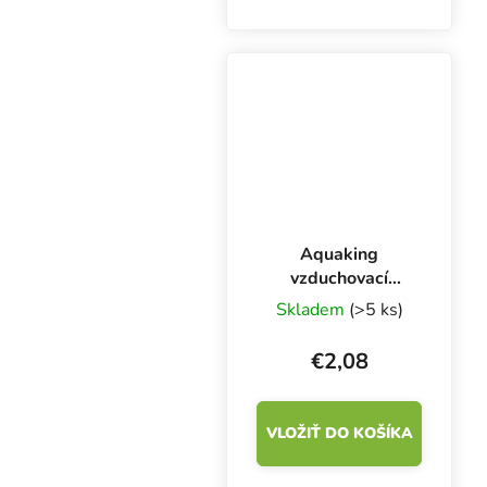
100 m.
Aquaking
vzduchovací
kámen golfový
Skladem
(>5 ks)
míček, ⌀ 50 mm
€2,08
VLOŽIŤ DO KOŠÍKA