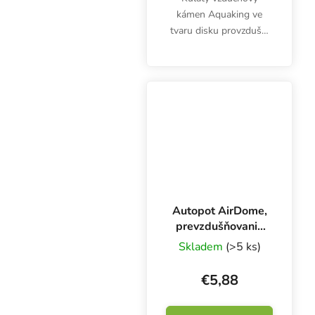
kámen Aquaking ve
tvaru disku provzdušní
nádrž s živným
roztokem i akvárium.
Průměr 12 cm.
Autopot AirDome,
prevzdušňovanie
koreňov
Skladem
(>5 ks)
€5,88