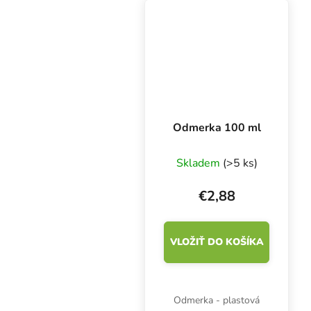
zdravotnícky výrobok
triedy I a osobné
ochranné prostriedky...
Odmerka 100 ml
Skladem
(>5 ks)
€2,88
VLOŽIŤ DO KOŠÍKA
Odmerka - plastová