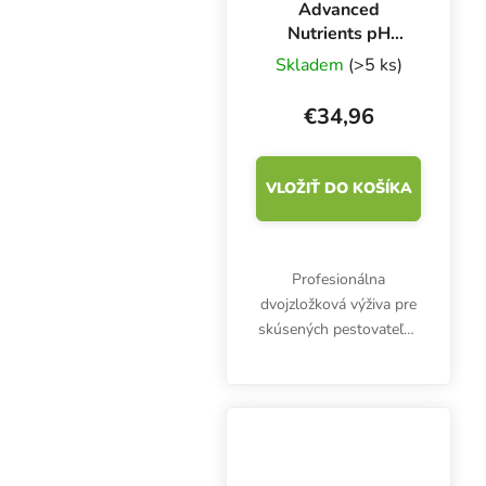
Advanced
Nutrients pH
Perfect
Skladem
(>5 ks)
Connoisseur
Bloom A+B 1 l,
€34,96
základné hnojivo
na kvitnutie
VLOŽIŤ DO KOŠÍKA
Profesionálna
dvojzložková výživa pre
skúsených pestovateľov
je určená najmä na
hydroponické
pestovanie. pH Perfect
Connoisseur Bloom
A&B obsahuje živiny
najvyššej kvality,...