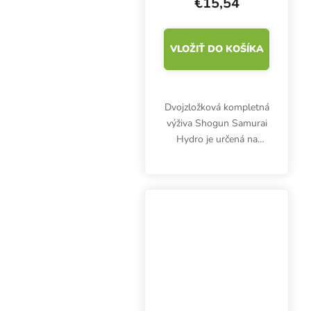
€15,54
VLOŽIŤ DO KOŠÍKA
Dvojzložková kompletná
výživa Shogun Samurai
Hydro je určená na
hydroponické
pestovanie. Obsahuje
presne vyvážené zložky,
ktoré zabezpečujú
úžasný vegetačný rast a
kvitnutie....