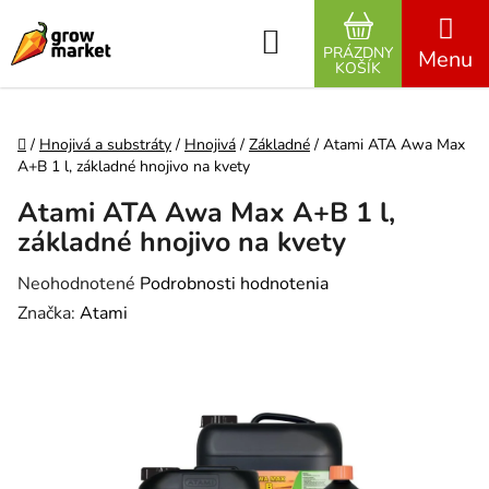
Prejsť na obsah
Hľadať
PRÁZDNY
NÁKUPNÝ K
KOŠÍK
Domov
/
Hnojivá a substráty
/
Hnojivá
/
Základné
/
Atami ATA Awa Max
A+B 1 l, základné hnojivo na kvety
Atami ATA Awa Max A+B 1 l,
základné hnojivo na kvety
Priemerné hodnotenie produktu je 0,0 z 5 hviezdičiek.
Neohodnotené
Podrobnosti hodnotenia
Značka:
Atami