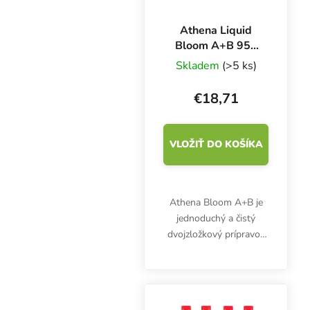
Athena Liquid
Bloom A+B 950
ml, hnojivo na
Skladem
(>5 ks)
kvety
€18,71
VLOŽIŤ DO KOŠÍKA
Athena Bloom A+B je
jednoduchý a čistý
dvojzložkový prípravok
pre fázu kvitnutia
plodiacich a kvitnúcich
rastlín. Zmes
vynikajúcich makroživín