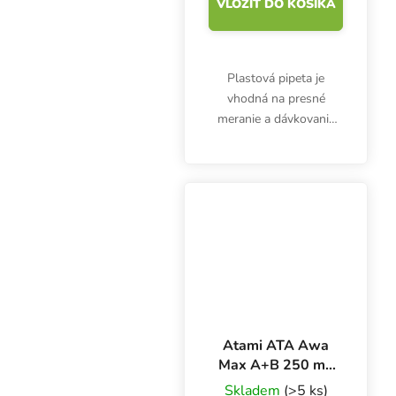
VLOŽIŤ DO KOŠÍKA
Plastová pipeta je
vhodná na presné
meranie a dávkovanie
hnojív, prísad alebo
kyselín. 3 ml pipeta nie
je určená len pre
pestovateľov.
Atami ATA Awa
Max A+B 250 ml,
základné hnojivo
Skladem
(>5 ks)