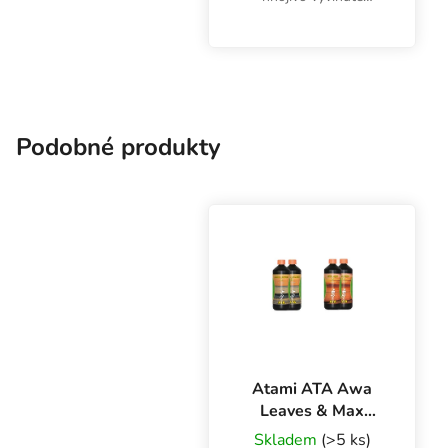
špeciálne pre pestovanie
v systémoch Hydro a
poskytuje rastlinám
základné živiny NPK. Tie
sú dokonale dávkované
pre fázu...
Podobné produkty
Atami ATA Awa
Leaves & Max
A+B 1 l, sada
Skladem
(>5 ks)