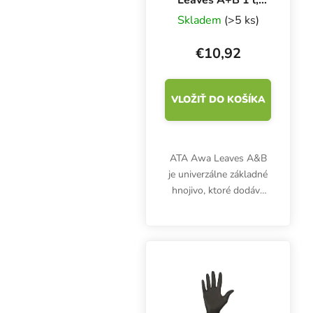
základné hnojivo
Skladem
(>5 ks)
pre rast
€10,92
VLOŽIŤ DO KOŠÍKA
ATA Awa Leaves A&B
je univerzálne základné
hnojivo, ktoré dodáva
rastline základné živiny
NPK potrebné počas
rastového cyklu rastliny.
Tento univerzálny
základný živný...