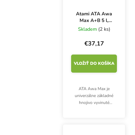
Atami ATA Awa
Max A+B 5 l,
základné hnojivo
Skladem
(2 ks)
na kvety
€37,17
VLOŽIŤ DO KOŠÍKA
ATA Awa Max je
univerzálne základné
hnojivo vyvinuté
špeciálne pre pestovanie
v systémoch Hydro a
poskytuje rastlinám
základné živiny NPK. Tie