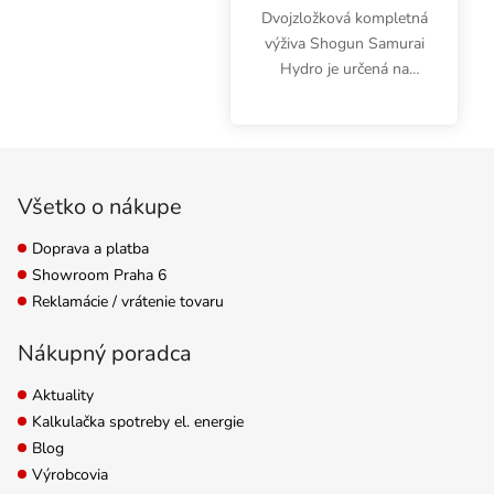
Dvojzložková kompletná
výživa Shogun Samurai
Hydro je určená na
hydroponické
pestovanie. Obsahuje
presne vyvážené zložky,
Zápätie
ktoré zabezpečujú
úžasný vegetačný rast a
Všetko o nákupe
kvitnutie....
Doprava a platba
Showroom Praha 6
Reklamácie / vrátenie tovaru
Nákupný poradca
Aktuality
Kalkulačka spotreby el. energie
Blog
Výrobcovia