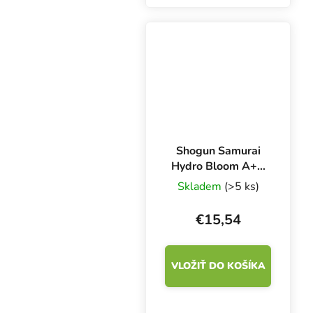
kvitnutie a vyššie
výnosy. Dvojzložkové
hnojivo Sensi Coco
Bloom A&B obsahuje
dusík,...
Shogun Samurai
Hydro Bloom A+B
1 l, základné
Skladem
(>5 ks)
hnojivo pre SW
kvety
€15,54
VLOŽIŤ DO KOŠÍKA