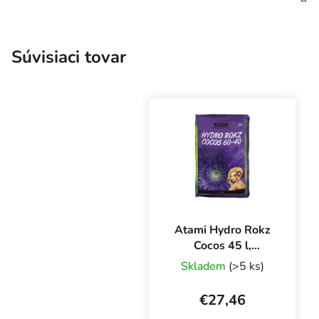
Súvisiaci tovar
Atami Hydro Rokz
Cocos 45 l,
kokosový substrát
Skladem
(>5 ks)
s keramzitom
€27,46