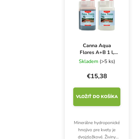
a chelátových mikroživín
umožňuje...
Canna Aqua
Flores A+B 1 l,
základné hnojivo
Skladem
(>5 ks)
pre kvety
€15,38
VLOŽIŤ DO KOŠÍKA
Minerálne hydroponické
hnojivo pre kvety je
dvojzložkové. Živiny