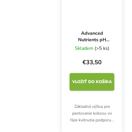
Advanced
Nutrients pH
Perfect Sensi Coco
Skladem
(>5 ks)
Bloom A+B 1 l,
základné hnojivo
€33,50
pre kvety
VLOŽIŤ DO KOŠÍKA
Základná výživa pre
pestovanie kokosu vo
fáze kvitnutia podporuje
rýchly rast, bohaté