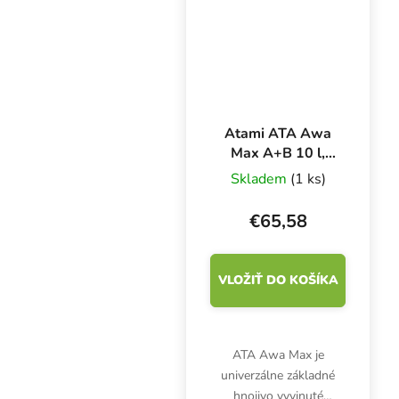
sú dokonale dávkované
pre fázu...
Atami ATA Awa
Max A+B 10 l,
základné hnojivo
Skladem
(1 ks)
na kvety
€65,58
VLOŽIŤ DO KOŠÍKA
ATA Awa Max je
univerzálne základné
hnojivo vyvinuté