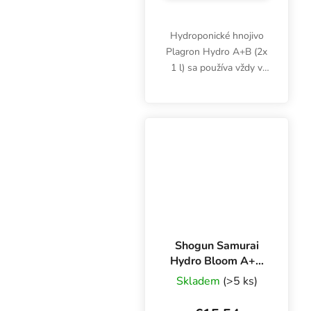
Hydroponické hnojivo
Plagron Hydro A+B (2x
1 l) sa používa vždy v
rovnakom čase a počas
celého vegetačného
cyklu. Kvalitná
minerálna výživa
podporuje optimálny
rast zelených...
Shogun Samurai
Hydro Bloom A+B
1 l, základné
Skladem
(>5 ks)
hnojivo pre
kvetinový HW