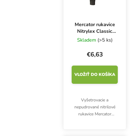
Mercator rukavice
Nitrylex Classic
BLACK L, 100 ks
Skladem
(>5 ks)
€6,63
VLOŽIŤ DO KOŠÍKA
Vyšetrovacie a
nepudrované nitrilové
rukavice Mercator
Nitrylex Classic BLACK
L, 100 ks. Sú
klasifikované ako