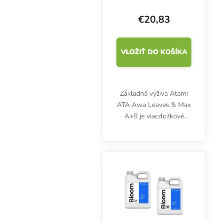
hnojív 4 l -
DARČEK
€20,83
VLOŽIŤ DO KOŠÍKA
Základná výživa Atami
ATA Awa Leaves & Max
A+B je viaczložkové
univerzálne hnojivo,
ktoré dodáva rastline
základné živiny NPK
potrebné počas fázy
rastu a kvitnutia.