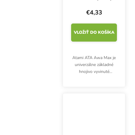
na kvety
€4,33
VLOŽIŤ DO KOŠÍKA
Atami ATA Awa Max je
univerzálne základné
hnojivo vyvinuté
špeciálne na pestovanie
v hydroponických
systémoch a poskytuje
rastlinám základné
živiny NPK. Tie sú
dokonale...