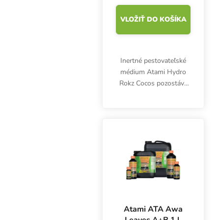
VLOŽIŤ DO KOŠÍKA
Inertné pestovateľské
médium Atami Hydro
Rokz Cocos pozostáva
zo 60 % hlinených
guličiek a 40 %
kokosových vlákien.
Vzdušné a ideálne
odvodnené médium na
hydroponické
pestovanie.
Atami ATA Awa
Leaves A+B 1 l,