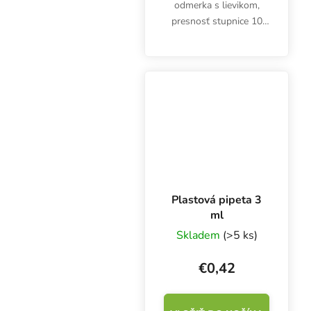
odmerka s lievikom,
presnosť stupnice 10
ml, objem 100 ml, výška
72 mm, priemer 60 mm.
Odmerné časti po 2 ml.
Plastová pipeta 3
ml
Skladem
(>5 ks)
€0,42