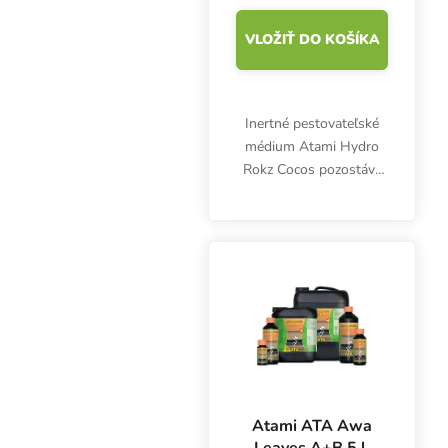
VLOŽIŤ DO KOŠÍKA
Inertné pestovateľské
médium Atami Hydro
Rokz Cocos pozostáva
zo 60 % hlinených
guličiek a 40 %
kokosových vlákien.
Vzdušné a ideálne
odvodnené médium na
hydroponické
pestovanie.
Atami ATA Awa
Leaves A+B 5 l,