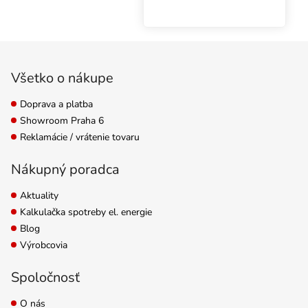
špeciálne pre pestovanie
v systémoch Hydro a
poskytuje rastlinám
Zápätie
základné živiny NPK. Tie
sú dokonale dávkované
Všetko o nákupe
pre fázu...
Doprava a platba
Showroom Praha 6
Reklamácie / vrátenie tovaru
Nákupný poradca
Aktuality
Kalkulačka spotreby el. energie
Blog
Výrobcovia
Spoločnosť
O nás