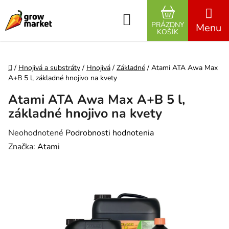
Prejsť na obsah
Hľadať
PRÁZDNY
NÁKUPNÝ K
KOŠÍK
Domov
/
Hnojivá a substráty
/
Hnojivá
/
Základné
/
Atami ATA Awa Max
A+B 5 l, základné hnojivo na kvety
Atami ATA Awa Max A+B 5 l,
základné hnojivo na kvety
Priemerné hodnotenie produktu je 0,0 z 5 hviezdičiek.
Neohodnotené
Podrobnosti hodnotenia
Značka:
Atami