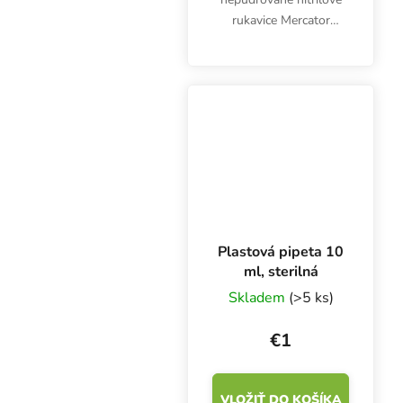
rukavice Mercator
Nitrylex Classic BLACK
XL, 100 ks. Sú
klasifikované ako
zdravotnícky výrobok
triedy I a osobné
ochranné prostriedky...
Plastová pipeta 10
ml, sterilná
Skladem
(>5 ks)
€1
VLOŽIŤ DO KOŠÍKA