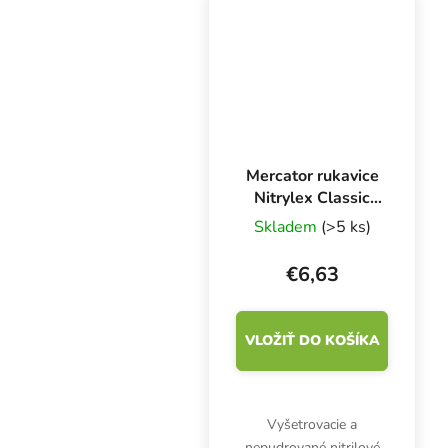
ml.
Mercator rukavice
Nitrylex Classic
BLACK XL, 100 ks
Skladem
(>5 ks)
€6,63
VLOŽIŤ DO KOŠÍKA
Vyšetrovacie a
nepudrované nitrilové