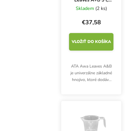
základné hnojivo
Skladem
(2 ks)
pre rast
€37,58
VLOŽIŤ DO KOŠÍKA
ATA Awa Leaves A&B
je univerzálne základné
hnojivo, ktoré dodáva
rastline základné živiny
NPK potrebné počas
rastového cyklu rastliny.
Tento univerzálny
základný živný...