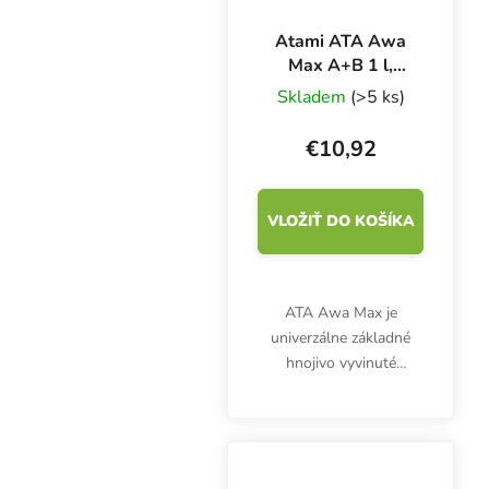
Atami ATA Awa
Max A+B 1 l,
základné hnojivo
Skladem
(>5 ks)
na kvety
€10,92
VLOŽIŤ DO KOŠÍKA
ATA Awa Max je
univerzálne základné
hnojivo vyvinuté
špeciálne pre pestovanie
v hydro systémoch a
poskytuje rastlinám
základné živiny NPK. Tie
sú dokonale dávkované