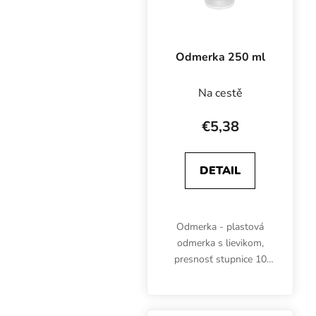
Odmerka 250 ml
Na cestě
€5,38
DETAIL
Odmerka - plastová
odmerka s lievikom,
presnosť stupnice 10
ml, objem 250 ml, výška
97 mm, priemer 80 mm.
Odmerné časti po 10