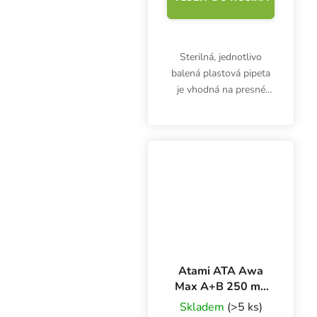
Sterilná, jednotlivo
balená plastová pipeta
je vhodná na presné
meranie a dávkovanie
hnojív, aditív alebo
kyselín. 10 ml pipeta nie
je určená len pre
pestovateľov.
Atami ATA Awa
Max A+B 250 ml,
základné hnojivo
Skladem
(>5 ks)