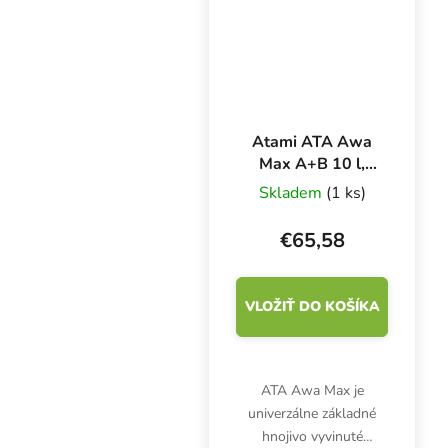
pre fázu...
Atami ATA Awa
Max A+B 10 l,
základné hnojivo
Skladem
(1 ks)
na kvety
€65,58
VLOŽIŤ DO KOŠÍKA
ATA Awa Max je
univerzálne základné
hnojivo vyvinuté