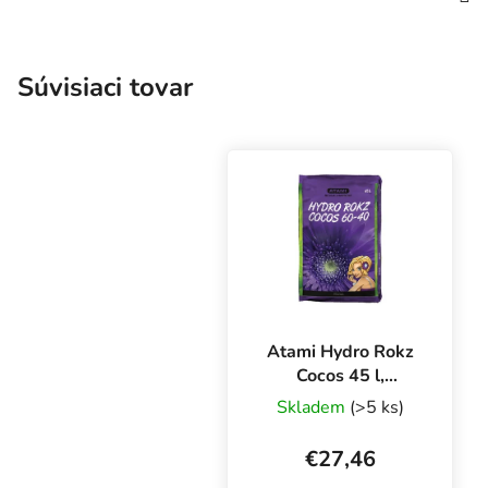
Súvisiaci tovar
Atami Hydro Rokz
Cocos 45 l,
kokosový substrát
Skladem
(>5 ks)
s keramzitom
€27,46