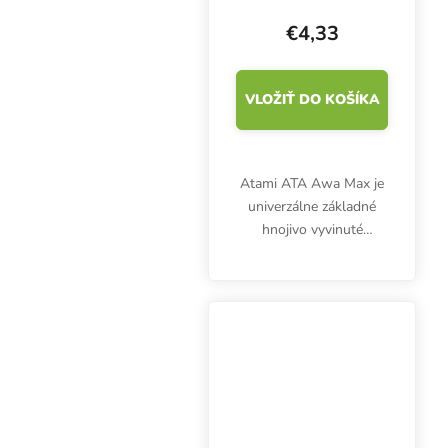
na kvety
€4,33
VLOŽIŤ DO KOŠÍKA
Atami ATA Awa Max je
univerzálne základné
hnojivo vyvinuté
špeciálne na pestovanie
v hydroponických
systémoch a poskytuje
rastlinám základné
živiny NPK. Tie sú
dokonale...