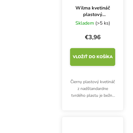
Wilma kvetináč
plastový
31x31x32 cm, 18
Skladem
(>5 ks)
l
€3,96
VLOŽIŤ DO KOŠÍKA
Čierny plastový kvetináč
z nadštandardne
tvrdého plastu je bežne
súčasťou
hydroponických
systémov Wilma, ale
hodí sa aj pre tradičné
pestovanie a substráty v