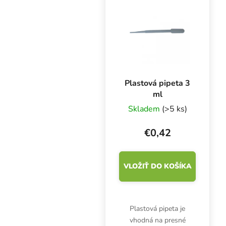
výrobok triedy I a
osobné ochranné
prostriedky...
Plastová pipeta 3
ml
Skladem
(>5 ks)
€0,42
VLOŽIŤ DO KOŠÍKA
Plastová pipeta je
vhodná na presné