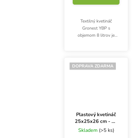
Textilný kvetináč
Gronest YBP s
objemom 8 litrov je
vhodný tak pre outdoor,
ako aj pre indoor
pestovateľov. Ponúka
ideálne prostredie pre
DOPRAVA ZDARMA
zdravý a bohatý rozvoj
koreňového...
Plastový kvetináč
25x25x26 cm - 11
l - sada 100 kusov
Skladem
(>5 ks)