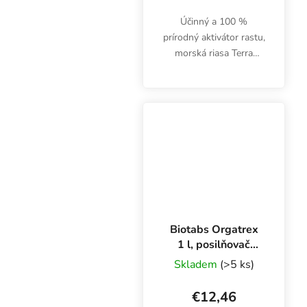
Účinný a 100 %
prírodný aktivátor rastu,
morská riasa Terra
Aquatica, predtým
General Organics,
podporuje vitalitu pôdy,
rozvoj koreňov a listov,
veľkosť kvetov a
celkové...
Biotabs Orgatrex
1 l, posilňovač
rastu a kvetov
Skladem
(>5 ks)
€12,46