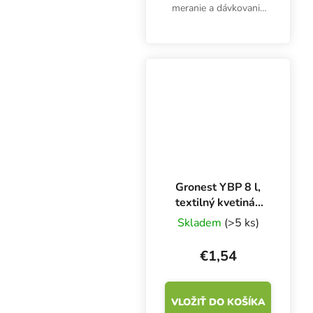
meranie a dávkovanie
hnojív, prísad alebo
kyselín. 3 ml pipeta nie
je určená len pre
pestovateľov.
Gronest YBP 8 l,
textilný kvetináč
18x18x24 cm
Skladem
(>5 ks)
€1,54
VLOŽIŤ DO KOŠÍKA