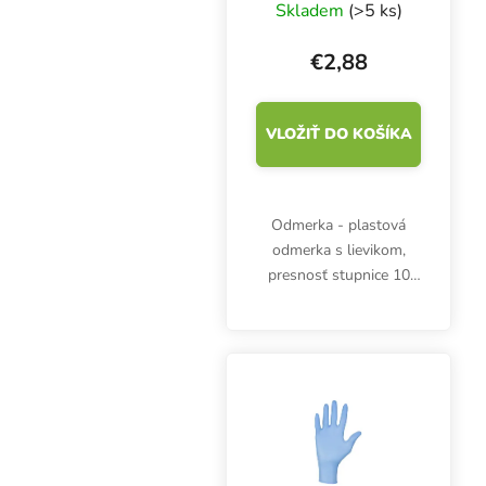
Skladem
(>5 ks)
€2,88
VLOŽIŤ DO KOŠÍKA
Odmerka - plastová
odmerka s lievikom,
presnosť stupnice 10
ml, objem 100 ml, výška
72 mm, priemer 60 mm.
Odmerné časti po 2 ml.