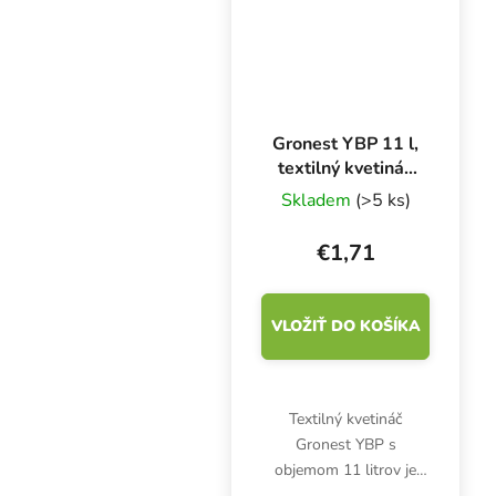
indoor i outdoor...
Gronest YBP 11 l,
textilný kvetináč
20x20x27 cm
Skladem
(>5 ks)
€1,71
VLOŽIŤ DO KOŠÍKA
Textilný kvetináč
Gronest YBP s
objemom 11 litrov je
vhodný pre