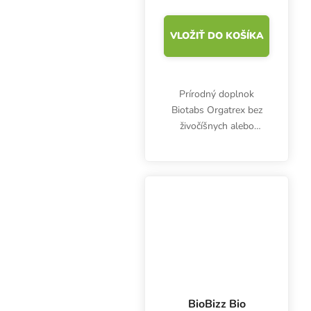
VLOŽIŤ DO KOŠÍKA
Prírodný doplnok
Biotabs Orgatrex bez
živočíšnych alebo
chemických látok
stimuluje rastlinu počas
obdobia rastu a
kvitnutia. Posilňovač
obsahuje dôležité
stopové prvky.
BioBizz Bio