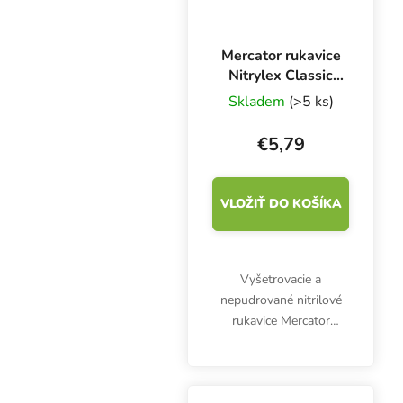
Mercator rukavice
Nitrylex Classic
BLUE L, 100 ks
Skladem
(>5 ks)
€5,79
VLOŽIŤ DO KOŠÍKA
Vyšetrovacie a
nepudrované nitrilové
rukavice Mercator
Nitrylex Classic BLUE L,
100 ks. Sú klasifikované
ako zdravotnícky