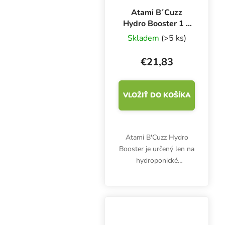
Atami B´Cuzz
Hydro Booster 1 l,
posilňovač rastu
Skladem
(>5 ks)
€21,83
VLOŽIŤ DO KOŠÍKA
Atami B'Cuzz Hydro
Booster je určený len na
hydroponické
pestovanie byliniek v
keramzite, kamennej
vlne a iných inertných
substrátoch.