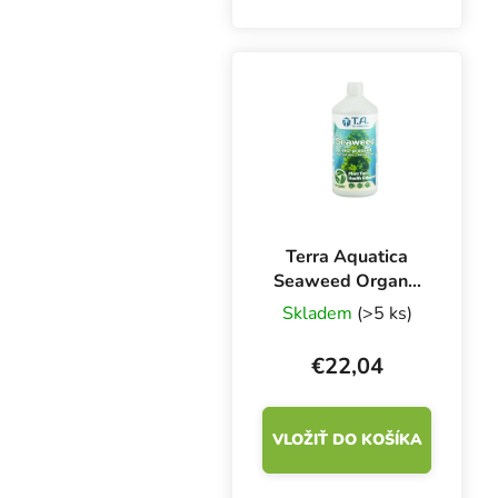
Vhodné na pestovanie v
interiéri aj exteriéri.
Terra Aquatica
Seaweed Organic
1 l, bio aktivátor
Skladem
(>5 ks)
rastu
€22,04
VLOŽIŤ DO KOŠÍKA