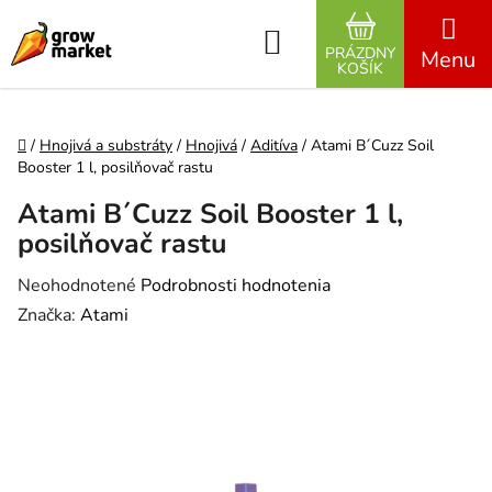
Prejsť na obsah
Hľadať
PRÁZDNY
NÁKUPNÝ K
KOŠÍK
Domov
/
Hnojivá a substráty
/
Hnojivá
/
Aditíva
/
Atami B´Cuzz Soil
Booster 1 l, posilňovač rastu
Atami B´Cuzz Soil Booster 1 l,
posilňovač rastu
Priemerné hodnotenie produktu je 0,0 z 5 hviezdičiek.
Neohodnotené
Podrobnosti hodnotenia
Značka:
Atami