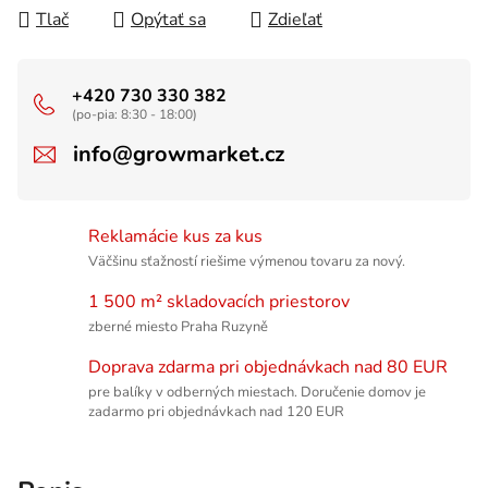
Tlač
Opýtať sa
Zdieľať
+420 730 330 382
(po-pia: 8:30 - 18:00)
info@growmarket.cz
Reklamácie kus za kus
Väčšinu sťažností riešime výmenou tovaru za nový.
1 500 m² skladovacích priestorov
zberné miesto Praha Ruzyně
Doprava zdarma pri objednávkach nad 80 EUR
pre balíky v odberných miestach. Doručenie domov je
zadarmo pri objednávkach nad 120 EUR