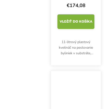
€174,08
VLOŽIŤ DO KOŠÍKA
11-litrový plastový
kvetináč na pestovanie
byliniek v substráte,
kamennej vlne a kokose.
Rozmery 25x25x26 cm,
objem 11 litrov, pružný
plast.