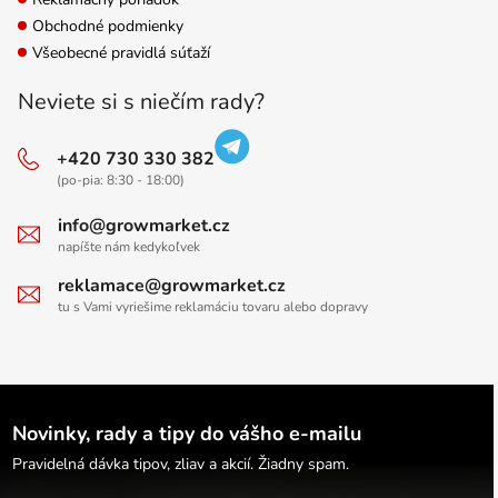
Obchodné podmienky
Všeobecné pravidlá súťaží
Neviete si s niečím rady?
+420 730 330 382
(po-pia: 8:30 - 18:00)
info@growmarket.cz
napíšte nám kedykoľvek
reklamace@growmarket.cz
tu s Vami vyriešime reklamáciu tovaru alebo dopravy
Novinky, rady a tipy do vášho e-mailu
Pravidelná dávka tipov, zliav a akcií. Žiadny spam.