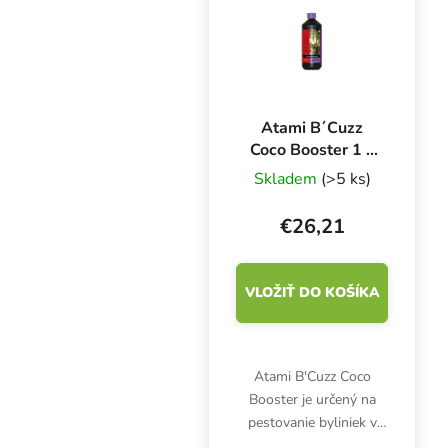
Atami B´Cuzz
Coco Booster 1 l,
posilňovač rastu
Skladem
(>5 ks)
€26,21
VLOŽIŤ DO KOŠÍKA
Atami B'Cuzz Coco
Booster je určený na
pestovanie byliniek v
kokosovom substráte.