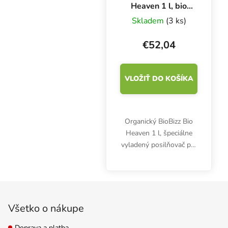
Heaven 1 l, bio
booster
Skladem
(3 ks)
€52,04
VLOŽIŤ DO KOŠÍKA
Organický BioBizz Bio
Heaven 1 l, špeciálne
vyladený posilňovač pre
rastliny, zlepšuje prenos
a účinky živín. Posilňuje
antioxidačný systém,
Zápätie
zlepšuje produkciu
chlorofylu.
Všetko o nákupe
Doprava a platba