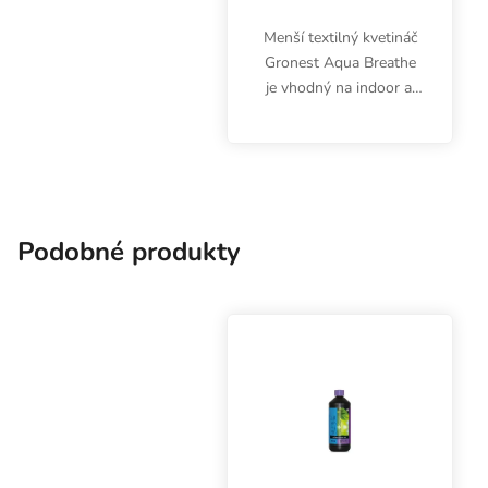
Menší textilný kvetináč
Gronest Aqua Breathe
je vhodný na indoor aj
outdoor pestovanie
byliniek vo všetkých
substrátoch. Silný
koreňový systém,
optimálne
prevzdušnenie, objem
Podobné produkty
8...