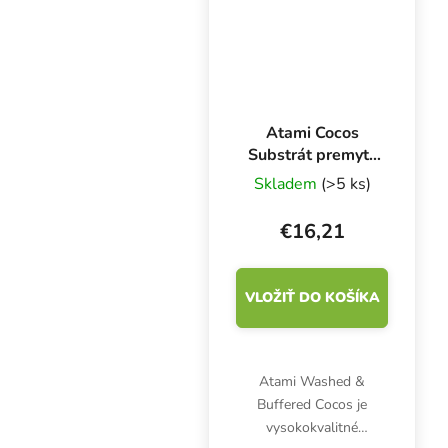
Atami Cocos
Substrát premytý
a pufrovaný 50 l,
Skladem
(>5 ks)
kokosový substrát
€16,21
VLOŽIŤ DO KOŠÍKA
Atami Washed &
Buffered Cocos je
vysokokvalitné