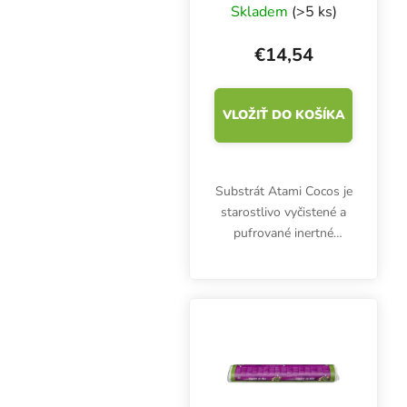
kokosový substrát
Skladem
(>5 ks)
€14,54
VLOŽIŤ DO KOŠÍKA
Substrát Atami Cocos je
starostlivo vyčistené a
pufrované inertné
médium, ktoré obsahuje
živiny na prvý týždeň.
Udržuje stabilné EC,
spravuje živiny.