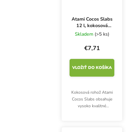
Atami Cocos Slabs
12 l, kokosová
rohož
Skladem
(>5 ks)
€7,71
VLOŽIŤ DO KOŠÍKA
Kokosová rohož Atami
Cocos Slabs obsahuje
vysoko kvalitné
kokosové vlákna.
Neobsahuje žiadne
škodcov ani plesne.