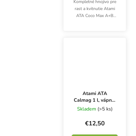
Kompletné hnojivo pre
rast a kvitnutie Atami
ATA Coco Max A+B
poskytuje dostatok živín
pre pestovanie byliniek
v kokosovom substráte
počas celého
vegetačného cyklu.
Atami ATA
Calmag 1 l, vápnik
a horčík
Skladem
(>5 ks)
€12,50