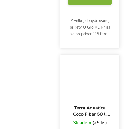
Z veľkej dehydrovanej
brikety U Gro XL Rhiza
sa po pridaní 18 litrov
vody vyrobí približne 70
litrov kvalitného
kokosového substrátu.
Nízky obsah vlákniny.
Hmotnosť 5 kg, S...
Terra Aquatica
Coco Fiber 50 l,
kokosový substrát
Skladem
(>5 ks)