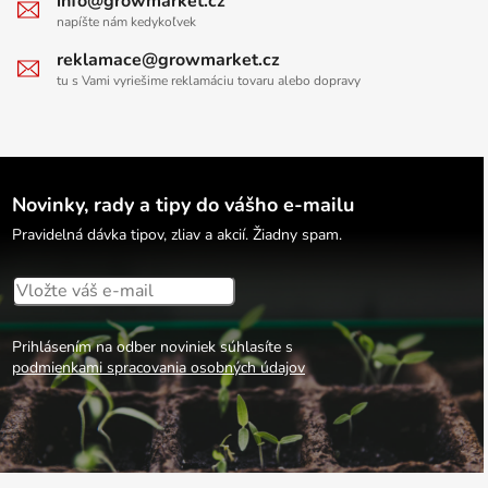
info@growmarket.cz
napíšte nám kedykoľvek
reklamace@growmarket.cz
tu s Vami vyriešime reklamáciu tovaru alebo dopravy
Novinky, rady a tipy do vášho e-mailu
Pravidelná dávka tipov, zliav a akcií. Žiadny spam.
Prihlásením na odber noviniek súhlasíte s
podmienkami spracovania osobných údajov