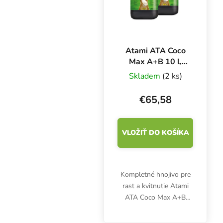
Atami ATA Coco
Max A+B 10 l,
základné hnojivo
Skladem
(2 ks)
pre rast a kvitnutie
€65,58
VLOŽIŤ DO KOŠÍKA
Kompletné hnojivo pre
rast a kvitnutie Atami
ATA Coco Max A+B
poskytuje dostatok živín
pre pestovanie byliniek