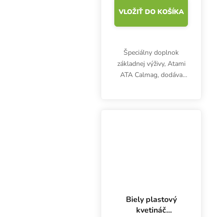
VLOŽIŤ DO KOŠÍKA
Špeciálny doplnok
základnej výživy, Atami
ATA Calmag, dodáva
rastlinám potrebný
vápnik a horčík.
Podporuje tvorbu
bunkovej steny a
úspešnú fotosyntézu.
Biely plastový
kvetináč