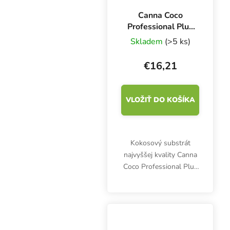
Canna Coco
Professional Plus
50 l, kokosový
Skladem
(>5 ks)
substrát
€16,21
VLOŽIŤ DO KOŠÍKA
Kokosový substrát
najvyššej kvality Canna
Coco Professional Plus
na pestovanie vonku aj
v interiéri. Výhodou je
homogénna štruktúra,
ideálny pomer vody 73
% a vzduchu 23 %.