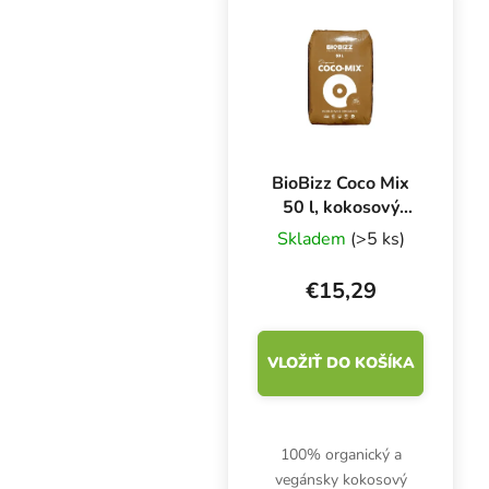
Výborne zadržiava vodu
a podporuje rozvoj
koreňov.
BioBizz Coco Mix
50 l, kokosový
substrát
Skladem
(>5 ks)
€15,29
VLOŽIŤ DO KOŠÍKA
100% organický a
vegánsky kokosový