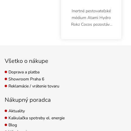
Inertné pestovateľské
médium Atami Hydro
Rokz Cocos pozostáva
zo 60 % hlinených
guličiek a 40 %
kokosových vlákien.
Zápätie
Vzdušné a ideálne
odvodnené médium na
Všetko o nákupe
hydroponické
pestovanie.
Doprava a platba
Showroom Praha 6
Reklamácie / vrátenie tovaru
Nákupný poradca
Aktuality
Kalkulačka spotreby el. energie
Blog