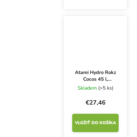
pestovateľské médium
zložené zo 100 %
praného a pufrovaného
kokosového vlákna,
ktoré neobsahuje žiadne
hnojivá. To zaručuje...
Atami Hydro Rokz
Cocos 45 l,
kokosový substrát
Skladem
(>5 ks)
s keramzitom
€27,46
VLOŽIŤ DO KOŠÍKA