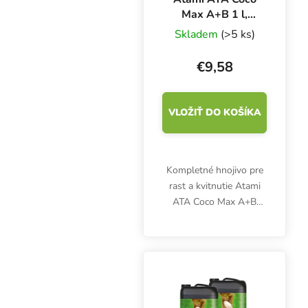
Max A+B 1 l,
základné hnojivo
Skladem
(>5 ks)
pre rast a kvitnutie
€9,58
VLOŽIŤ DO KOŠÍKA
Kompletné hnojivo pre
rast a kvitnutie Atami
ATA Coco Max A+B
poskytuje dostatok živín
pre pestovanie byliniek
v kokosovom substráte
počas celého
vegetačného cyklu.