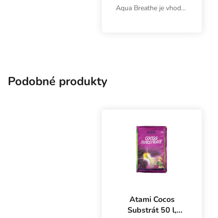
Aqua Breathe je vhodný
na indoor aj outdoor
pestovanie byliniek vo
všetkých substrátoch.
Silný koreňový systém,
optimálne
prevzdušnenie.
Podobné produkty
Atami Cocos
Substrát 50 l,