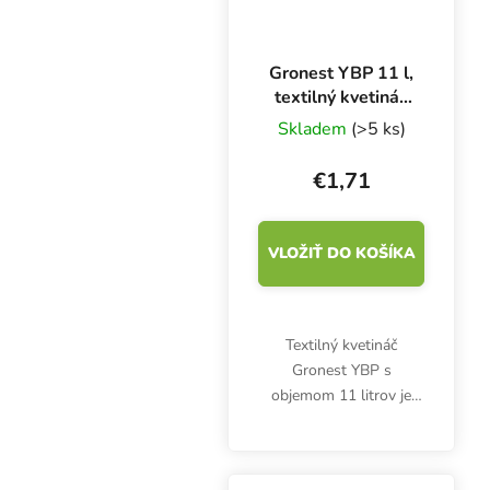
Gronest YBP 11 l,
textilný kvetináč
20x20x27 cm
Skladem
(>5 ks)
€1,71
VLOŽIŤ DO KOŠÍKA
Textilný kvetináč
Gronest YBP s
objemom 11 litrov je
vhodný pre
outdoorových aj
indoorových