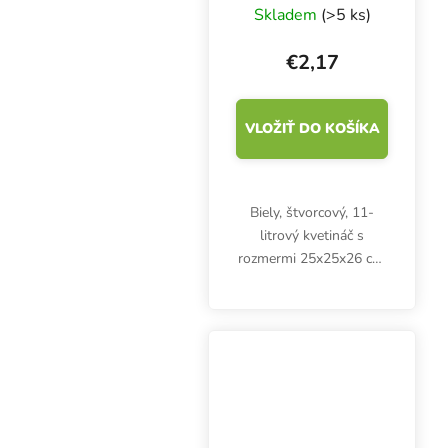
25x25x26 cm - 11
Skladem
(>5 ks)
l
€2,17
VLOŽIŤ DO KOŠÍKA
Biely, štvorcový, 11-
litrový kvetináč s
rozmermi 25x25x26 cm.
Plastový kvetináč je
vhodný na pestovanie
byliniek, ovocia a
zeleniny v interiéri aj
exteriéri. Na priamom
svetle...