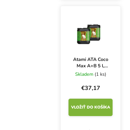
v kokosovom substráte
počas celého
vegetačného cyklu.
Atami ATA Coco
Max A+B 5 l,
základné hnojivo
Skladem
(1 ks)
pre rast a kvitnutie
€37,17
VLOŽIŤ DO KOŠÍKA