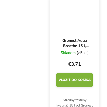
pestovateľov. Ponúka
ideálne prostredie pre
zdravý a bohatý rozvoj
koreňového...
Gronest Aqua
Breathe 15 l,
textilný kvetináč
Skladem
(>5 ks)
22x22x30 cm
€3,71
VLOŽIŤ DO KOŠÍKA
Stredný textilný
kvetináč 15 l od Gronest