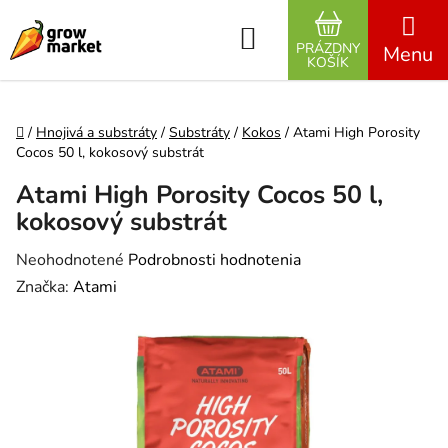
Prejsť na obsah
Hľadať
PRÁZDNY
NÁKUPNÝ K
KOŠÍK
Domov
/
Hnojivá a substráty
/
Substráty
/
Kokos
/
Atami High Porosity
Cocos 50 l, kokosový substrát
Atami High Porosity Cocos 50 l,
kokosový substrát
Priemerné hodnotenie produktu je 0,0 z 5 hviezdičiek.
Neohodnotené
Podrobnosti hodnotenia
Značka:
Atami