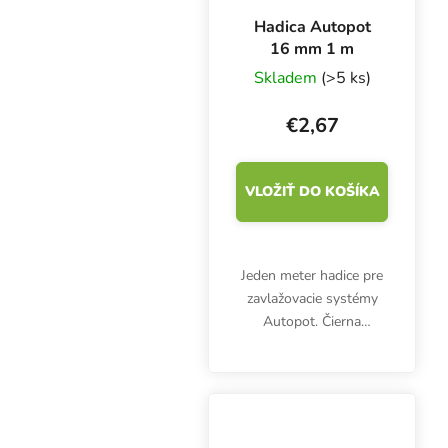
Hadica Autopot
16 mm 1 m
Skladem
(>5 ks)
€2,67
VLOŽIŤ DO KOŠÍKA
Jeden meter hadice pre
zavlažovacie systémy
Autopot. Čierna
flexibilná hadica s
priemerom 16 mm.