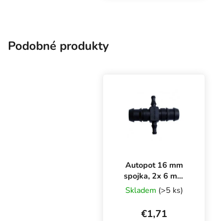
Priemer 16 mm platí pre
všetky 3 otvory.
Podobné produkty
Autopot 16 mm
spojka, 2x 6 mm
kohútik
Skladem
(>5 ks)
€1,71