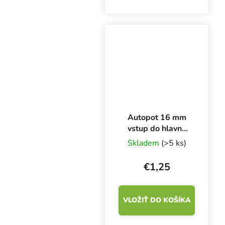
Autopot 16 mm
vstup do hlavne
(21 mm otvor)
Skladem
(>5 ks)
€1,25
VLOŽIŤ DO KOŠÍKA