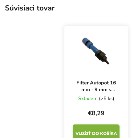
Súvisiaci tovar
Filter Autopot 16
mm - 9 mm s
rýchlospojkou
Skladem
(>5 ks)
(Aquavalve5)
€8,29
VLOŽIŤ DO KOŠÍKA