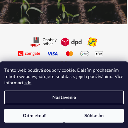
Osobný
odber
Tento web používá soubory cookie. Dalším procházením
tohoto webu vyjadřujete souhlas s jejich používáním.. Více
Sledujte nás na Facebooku
informací
zde
.
Sledujte nás na Instagrame
Nastavenie
Vytvoril Shoptet Premium
&
sniperdesign.cz
Copyright 2026
Growmarket.cz
. Všetky práva vyhradené.
Odmietnuť
Súhlasím
\n