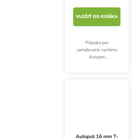
VLOŽIŤ DO KOŠÍKA
Prípojka pre
zavlažovacie systémy
Autopot
Samozavlažovacie
kvetináče s priemerom
16 mm a vetvami s
priemerom 6 mm.
Autopot 16 mm T-