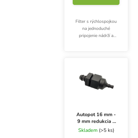
Filter s rýchlospojkou
na jednoduché
pripojenie nádrží a
systémov Autopot. Na
jednej strane je prípojka
pre 9 mm hadicu, na
druhej strane je
rýchlospojka na
jednoduché...
Autopot 16 mm -
9 mm redukcia s
filtrom
Skladem
(>5 ks)
(AQUAvalve5)