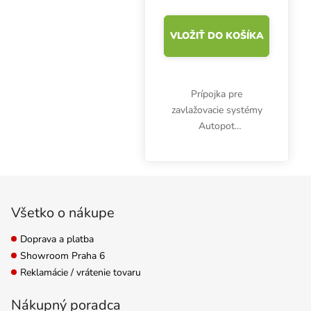
VLOŽIŤ DO KOŠÍKA
Prípojka pre
zavlažovacie systémy
Autopot
Samozavlažovacie
kvetináče s priemerom
16 mm a vetvami s
Zápätie
priemerom 6 mm.
Všetko o nákupe
Doprava a platba
Showroom Praha 6
Reklamácie / vrátenie tovaru
Nákupný poradca