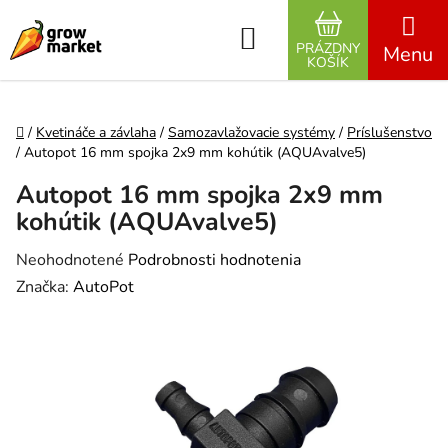
Prejsť na obsah
Hľadať
PRÁZDNY
NÁKUPNÝ K
KOŠÍK
Domov
/
Kvetináče a závlaha
/
Samozavlažovacie systémy
/
Príslušenstvo
/
Autopot 16 mm spojka 2x9 mm kohútik (AQUAvalve5)
Autopot 16 mm spojka 2x9 mm
kohútik (AQUAvalve5)
Priemerné hodnotenie produktu je 0,0 z 5 hviezdičiek.
Neohodnotené
Podrobnosti hodnotenia
Značka:
AutoPot