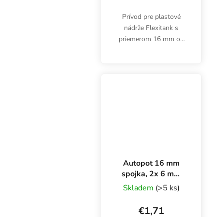
Prívod pre plastové
nádrže Flexitank s
priemerom 16 mm od
spoločnosti Autopot
Watering Systems.
Autopot 16 mm
spojka, 2x 6 mm
kohútik
Skladem
(>5 ks)
€1,71