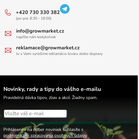
+420 730 330 382
(po-pia: 8:30 - 18:00)
info@growmarket.cz
napíšte nám kedykoľvek
reklamace@growmarket.cz
tu s Vami vyriešime reklamáciu tovaru alebo dopravy
Novinky, rady a tipy do vášho e-mailu
Pravidelná dávka tipov, zliav a akcií. Žiadny spam.
Prihlásením na odber noviniek súhlasíte s
podmienkami spracovania osobných údajov