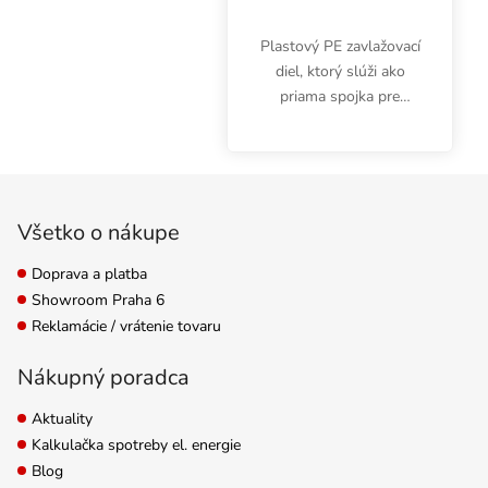
Plastový PE zavlažovací
diel, ktorý slúži ako
priama spojka pre
hadice s priemerom 25
mm.
Zápätie
Všetko o nákupe
Doprava a platba
Showroom Praha 6
Reklamácie / vrátenie tovaru
Nákupný poradca
Aktuality
Kalkulačka spotreby el. energie
Blog