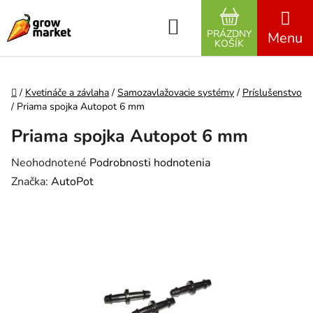
Prejsť na obsah
Hľadať
PRÁZDNY
NÁKUPNÝ K
KOŠÍK
Domov
/
Kvetináče a závlaha
/
Samozavlažovacie systémy
/
Príslušenstvo
/
Priama spojka Autopot 6 mm
Priama spojka Autopot 6 mm
Priemerné hodnotenie produktu je 0,0 z 5 hviezdičiek.
Neohodnotené
Podrobnosti hodnotenia
Značka:
AutoPot