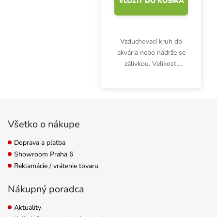
VLOŽIŤ DO KOŠÍKA
Vzduchovací kruh do
akvária nebo nádrže se
zálivkou. Velikost:
100x100x15 mm.
Zápätie
Všetko o nákupe
Doprava a platba
Showroom Praha 6
Reklamácie / vrátenie tovaru
Nákupný poradca
Aktuality