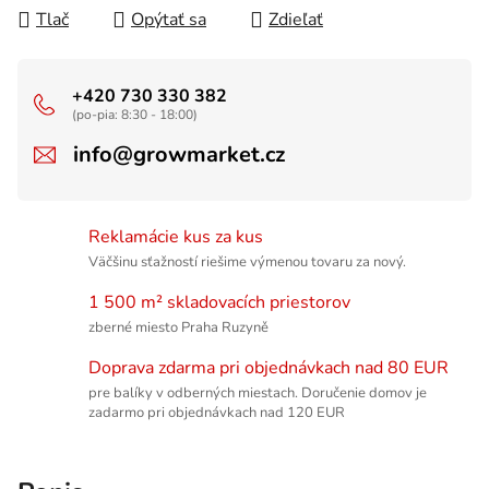
Tlač
Opýtať sa
Zdieľať
+420 730 330 382
(po-pia: 8:30 - 18:00)
info@growmarket.cz
Reklamácie kus za kus
Väčšinu sťažností riešime výmenou tovaru za nový.
1 500 m² skladovacích priestorov
zberné miesto Praha Ruzyně
Doprava zdarma pri objednávkach nad 80 EUR
pre balíky v odberných miestach. Doručenie domov je
zadarmo pri objednávkach nad 120 EUR