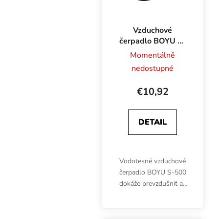
Vzduchové
čerpadlo BOYU S-
500 240 l/h
Momentálně
nedostupné
€10,92
DETAIL
Vodotesné vzduchové
čerpadlo BOYU S-500
dokáže prevzdušniť až
240 litrov za hodinu.
Príkon 2,8 W, tlak 0,010
MPa, hmotnosť 0,3 kg,