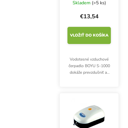
čerpadlo
Skladem
(>5 ks)
€13,54
VLOŽIŤ DO KOŠÍKA
Vodotesné vzduchové
čerpadlo BOYU S-1000
dokáže prevzdušniť až
252 litrov za hodinu.
Výkon 3 W, tlak 0,014
MPa, hmotnosť 0,5 kg,
rozmery 138x80x59
mm.