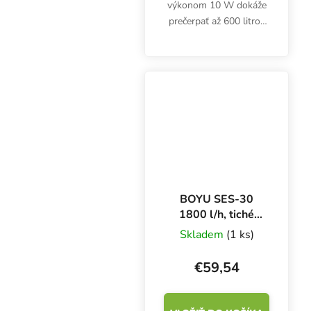
výkonom 10 W dokáže
prečerpať až 600 litrov
vzduchu za hodinu.
Spoľahlivé vzduchové
čerpadlo pre
poľnohospodárske,
priemyselné alebo
lekárske aplikácie.
BOYU SES-30
1800 l/h, tiché
vzduchové
Skladem
(1 ks)
čerpadlo
€59,54