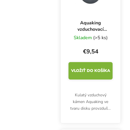
Aquaking
vzduchovací
kámen disk, ⌀ 120
Skladem
(>5 ks)
mm
€9,54
VLOŽIŤ DO KOŠÍKA
Kulatý vzduchový
kámen Aquaking ve
tvaru disku provzdušní
nádrž s živným
roztokem i akvárium.
Průměr 12 cm.