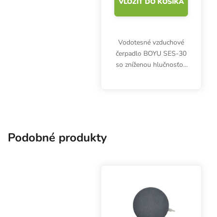
VLOŽIŤ DO KOŠÍKA
Vodotesné vzduchové
čerpadlo BOYU SES-30
so zníženou hlučnosťou
a výkonom 1800 litrov
za hodinu. Príkon 25 W,
tlak 0,025 MPa, rozmery
275x167x176 mm.
Podobné produkty