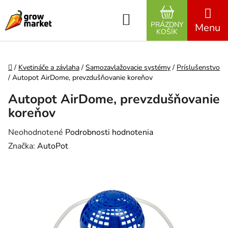
Prejsť na obsah
Hľadať
PRÁZDNY
NÁKUPNÝ K
KOŠÍK
Domov
/
Kvetináče a závlaha
/
Samozavlažovacie systémy
/
Príslušenstvo
/
Autopot AirDome, prevzdušňovanie koreňov
Autopot AirDome, prevzdušňovanie
koreňov
Priemerné hodnotenie produktu je 0,0 z 5 hviezdičiek.
Neohodnotené
Podrobnosti hodnotenia
Značka:
AutoPot