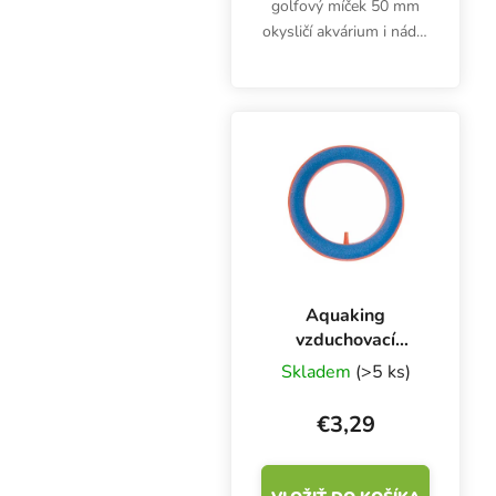
golfový míček 50 mm
okysličí akvárium i nádrž
s živným roztokem.
Aquaking
vzduchovací
kámen kruh, ⌀ 100
Skladem
(>5 ks)
mm
€3,29