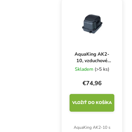
rozmery 116x70x56
mm.
AquaKing AK2-
10, vzduchové
čerpadlo
Skladem
(>5 ks)
€74,96
VLOŽIŤ DO KOŠÍKA
AquaKing AK2-10 s