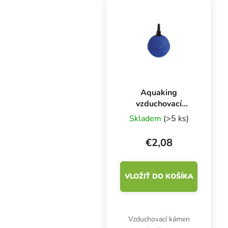
Aquaking
vzduchovací
kámen golfový
Skladem
(>5 ks)
míček, ⌀ 50 mm
€2,08
VLOŽIŤ DO KOŠÍKA
Vzduchovací kámen