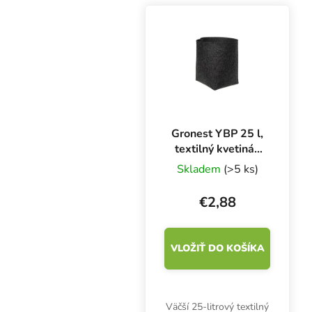
exteriéri v akomkoľvek
substráte. Rozmery
20x20x23 cm.
Gronest YBP 25 l,
textilný kvetináč
27x27x35 cm
Skladem
(>5 ks)
€2,88
VLOŽIŤ DO KOŠÍKA
Väčší 25-litrový textilný