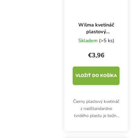
Wilma kvetináč
plastový
31x31x32 cm, 18
Skladem
(>5 ks)
l
€3,96
VLOŽIŤ DO KOŠÍKA
Čierny plastový kvetináč
z nadštandardne
tvrdého plastu je bežne
súčasťou
hydroponických
systémov Wilma, ale