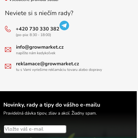
Neviete si s niečím rady?
+420 730 330 382
(po-pia: 8:30 - 18:00)
info@growmarket.cz
napíšte nám kedykoľvek
reklamace@growmarket.cz
tu s Vami vyriešime reklamáciu tovaru alebo dopravy
Novinky, rady a tipy do vášho e-mailu
Pravidelná dávka tipov, zliav a akcií. Žiadny spam.