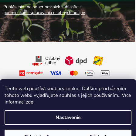
Prihlásením na odber noviniek súhlasíte s
podmienkami spracovania osobných údajov
Osobný
odber
Tento web používá soubory cookie. Dalším procházením
tohoto webu vyjadřujete souhlas s jejich používáním.. Více
informací
zde
.
Sledujte nás na Facebooku
Sledujte nás na Instagrame
Nastavenie
Vytvoril Shoptet Premium
&
sniperdesign.cz
Copyright 2026
Growmarket.cz
. Všetky práva vyhradené.