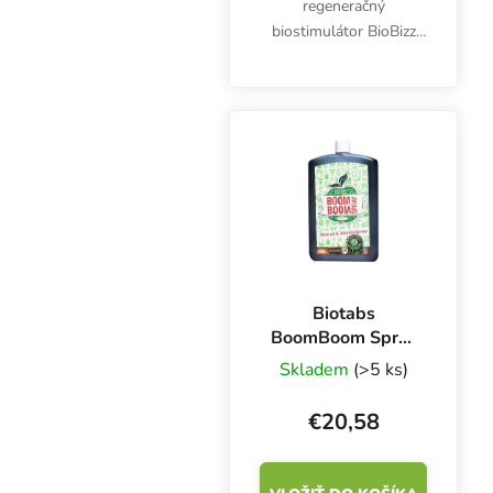
regeneračný
biostimulátor BioBizz
Alg A Mic má priaznivé
účinky. Doplnok proti
stresu podporuje tvorbu
zelených častí rastliny.
Biotabs
BoomBoom Spray
250 ml, bio
Skladem
(>5 ks)
stimulátor
€20,58