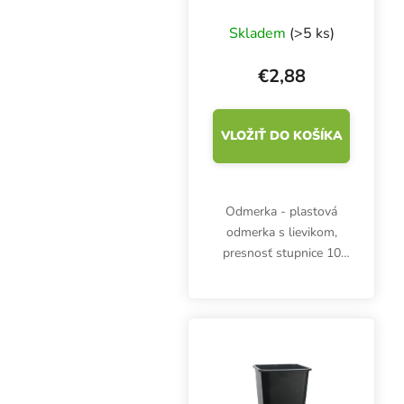
Skladem
(>5 ks)
€2,88
VLOŽIŤ DO KOŠÍKA
Odmerka - plastová
odmerka s lievikom,
presnosť stupnice 10
ml, objem 100 ml, výška
72 mm, priemer 60 mm.
Odmerné časti po 2 ml.