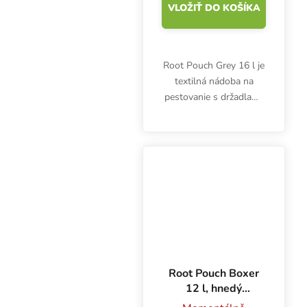
VLOŽIŤ DO KOŠÍKA
Root Pouch Grey 16 l je
textilná nádoba na
pestovanie s držadlami,
ktorá sa ľahko prenáša.
Kvetináč poskytne
dokonalý koreňový
systém s mnohými
koreňovými
vlásočnicami, čím sa...
Root Pouch Boxer
12 l, hnedý
textilný kvetináč