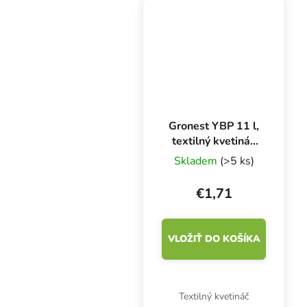
hodí sa aj pre tradičné
pestovanie a substráty v
indoor i outdoor...
Gronest YBP 11 l,
textilný kvetináč
20x20x27 cm
Skladem
(>5 ks)
€1,71
VLOŽIŤ DO KOŠÍKA
Textilný kvetináč