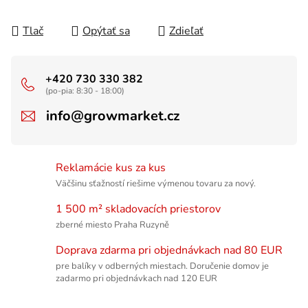
Tlač
Opýtať sa
Zdieľať
+420 730 330 382
(po-pia: 8:30 - 18:00)
info@growmarket.cz
Reklamácie kus za kus
Väčšinu sťažností riešime výmenou tovaru za nový.
1 500 m² skladovacích priestorov
zberné miesto Praha Ruzyně
Doprava zdarma pri objednávkach nad 80 EUR
pre balíky v odberných miestach. Doručenie domov je
zadarmo pri objednávkach nad 120 EUR