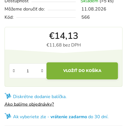
Dostupnosť
Skladem
(>5 ks)
Môžeme doručiť do:
11.08.2026
Kód:
566
€14,13
€11,68 bez DPH
Jednotková cena:
VLOŽIŤ DO KOŠÍKA
Diskrétne dodanie balíčka.
Ako balíme objednávky?
Ak vyberiete zle -
vrátenie zadarmo
do 30 dní.