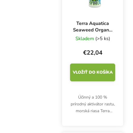
Terra Aquatica
Seaweed Organic
1 l, bio aktivátor
Skladem
(>5 ks)
rastu
€22,04
VLOŽIŤ DO KOŠÍKA
Účinný a 100 %
prírodný aktivátor rastu,
morská riasa Terra
Aquatica, predtým
General Organics,
podporuje vitalitu pôdy,