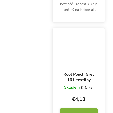
kvetináč Gronest YBP je
určený na indoor aj
outdoor pestovanie.
Základná verzia s
gramážou 300 g/m2
poskytne kvalitné
prostredie pre zdravý a
bohatý...
Root Pouch Grey
16 l, textilný
kvetináč 28x26
Skladem
(>5 ks)
cm
€4,13