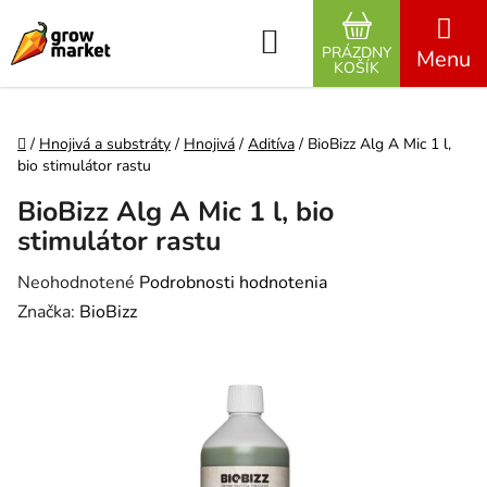
Prejsť na obsah
Hľadať
PRÁZDNY
NÁKUPNÝ K
KOŠÍK
Domov
/
Hnojivá a substráty
/
Hnojivá
/
Aditíva
/
BioBizz Alg A Mic 1 l,
bio stimulátor rastu
BioBizz Alg A Mic 1 l, bio
stimulátor rastu
Priemerné hodnotenie produktu je 0,0 z 5 hviezdičiek.
Neohodnotené
Podrobnosti hodnotenia
Značka:
BioBizz