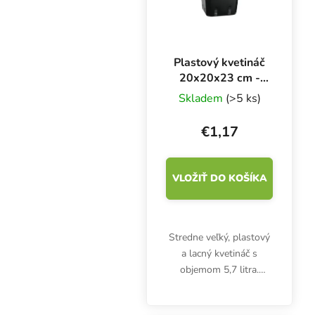
Plastový kvetináč
20x20x23 cm -
5,7 l
Skladem
(>5 ks)
€1,17
VLOŽIŤ DO KOŠÍKA
Stredne veľký, plastový
a lacný kvetináč s
objemom 5,7 litra.
Vhodné na pestovanie
byliniek v interiéri aj