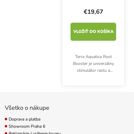
stimulátor rastu a
koreňov
€19,67
VLOŽIŤ DO KOŠÍKA
Terra Aquatica Root
Booster je univerzálny
stimulátor rastu a
zakoreňovania vhodný
pre všetky substráty.
Stimuluje vývoj koreňov
Zápätie
a podporuje vegetatívny
rast.
Všetko o nákupe
Doprava a platba
Showroom Praha 6
Reklamácie / vrátenie tovaru