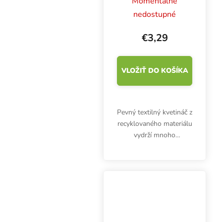
Momentálně
25x21 cm
nedostupné
€3,29
VLOŽIŤ DO KOŠÍKA
Pevný textilný kvetináč z
recyklovaného materiálu
vydrží mnoho
pestovateľských cyklov.
Root Pouch Boxer 12 l s
rukoväťami zabezpečuje
dokonalý vývoj koreňov
a vynikajúcu...