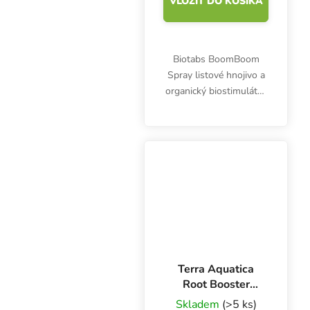
VLOŽIŤ DO KOŠÍKA
Biotabs BoomBoom
Spray listové hnojivo a
organický biostimulátor
obsahuje len 100 %
prírodné peptidy,
glucidy, aminokyseliny a
živiny, najmä dusík.
Terra Aquatica
Root Booster
Organic 1 l, bio
Skladem
(>5 ks)