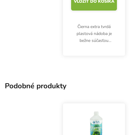
VLOŽIŤ DO KOŠÍKA
Čierna extra tvrdá
plastová nádoba je
bežne súčasťou
hydroponických
systémov Wilma, ale je
vhodná aj na tradičné
pestovanie v interiéri a
exteriéri a na substráty.
Objem 6,5...
Podobné produkty