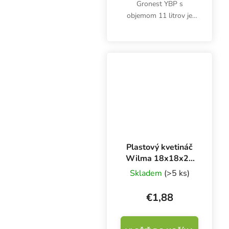
Gronest YBP s
objemom 11 litrov je
vhodný pre
outdoorových aj
indoorových
pestovateľov. Ponúka
ideálne prostredie pre
zdravý a bohatý rozvoj
koreňového...
Plastový kvetináč
Wilma 18x18x23
cm, 6,5 l
Skladem
(>5 ks)
€1,88