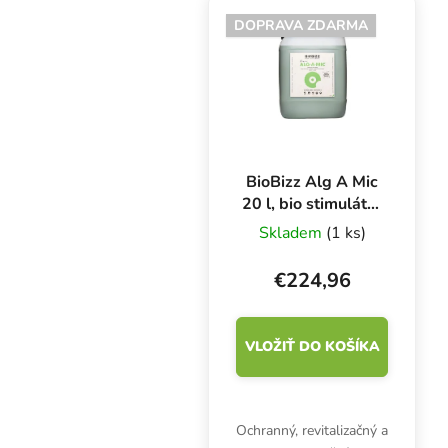
rozvoj koreňov a listov,
DOPRAVA ZDARMA
veľkosť kvetov a
celkové...
BioBizz Alg A Mic
20 l, bio stimulátor
rastu
Skladem
(1 ks)
€224,96
VLOŽIŤ DO KOŠÍKA
Ochranný, revitalizačný a