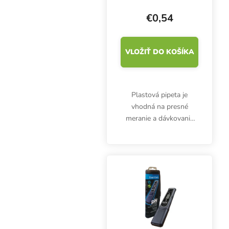
€0,54
VLOŽIŤ DO KOŠÍKA
Plastová pipeta je
vhodná na presné
meranie a dávkovanie
hnojív, prísad alebo
kyselín. 5 ml pipeta nie
je určená len pre
pestovateľov.