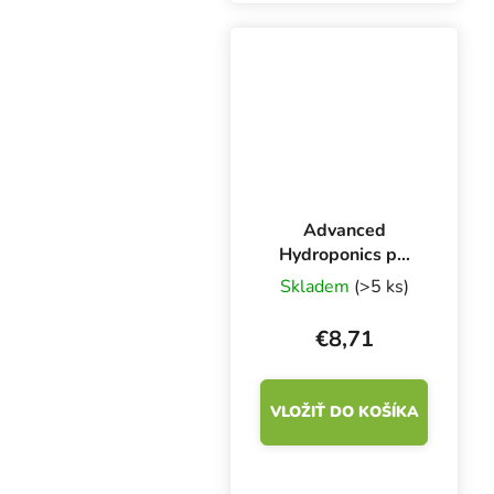
potrebná na kvalitný
príjem živín a účinný
metabolizmus.
Advanced
Hydroponics pH
plus 500 ml, 30%
Skladem
(>5 ks)
hydroxid draselný
€8,71
VLOŽIŤ DO KOŠÍKA