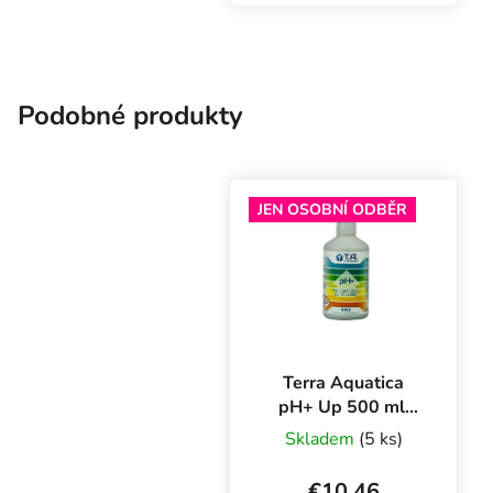
reguláciu kyslosti
zálivky pri ekologickom
pestovaní byliniek.
Podobné produkty
JEN OSOBNÍ ODBĚR
Terra Aquatica
pH+ Up 500 ml,
regulátor pH
Skladem
(5 ks)
€10,46