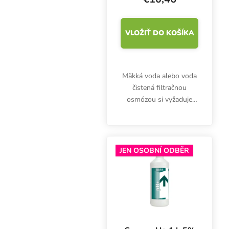
VLOŽIŤ DO KOŠÍKA
Mäkká voda alebo voda
čistená filtračnou
osmózou si vyžaduje
zvýšenie pH. Regulátor
GHE pH Up zabezpečuje
stabilný živný roztok a
dostatok kremíka.
JEN OSOBNÍ ODBĚR