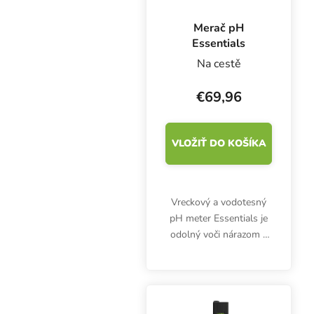
Merač pH
Essentials
Na cestě
€69,96
VLOŽIŤ DO KOŠÍKA
Vreckový a vodotesný
pH meter Essentials je
odolný voči nárazom a
ľahko prenosný.
Digitálny pH meter pre
pestovateľov a
akvaristov.