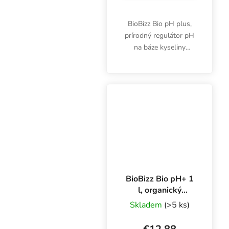
BioBizz Bio pH plus,
prírodný regulátor pH
na báze kyseliny
humínovej, je vhodný na
reguláciu kyslosti
zálivky pri ekologickom
pestovaní byliniek.
BioBizz Bio pH+ 1
l, organický
regulátor pH
Skladem
(>5 ks)