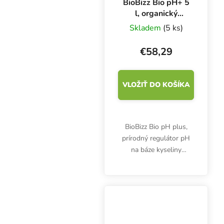
BioBizz Bio pH+ 5
l, organický
regulátor pH
Skladem
(5 ks)
€58,29
VLOŽIŤ DO KOŠÍKA
BioBizz Bio pH plus,
prírodný regulátor pH
na báze kyseliny
humínovej, je vhodný na
reguláciu kyslosti
zálivky pri ekologickom
pestovaní byliniek.