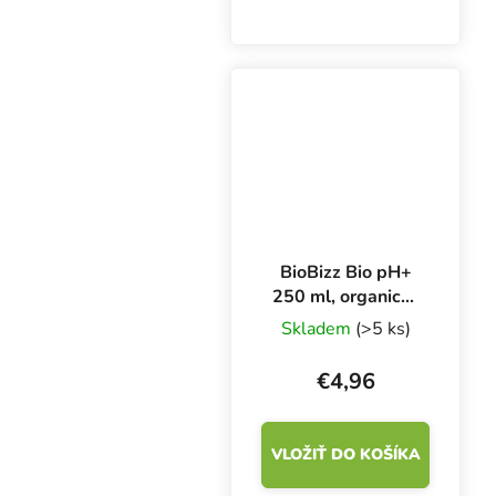
voľbou pre
začiatočníkov. Lacný
prístroj na meranie
kyslosti a zásaditosti
vody, živného roztoku a
iných kvapalín.
BioBizz Bio pH+
250 ml, organický
regulátor pH
Skladem
(>5 ks)
€4,96
VLOŽIŤ DO KOŠÍKA