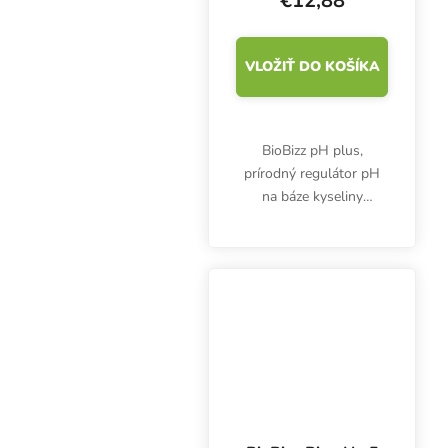
€12,88
VLOŽIŤ DO KOŠÍKA
BioBizz pH plus,
prírodný regulátor pH
na báze kyseliny
humínovej, je vhodný na
reguláciu kyslosti
zálivky pri ekologickom
pestovaní byliniek.