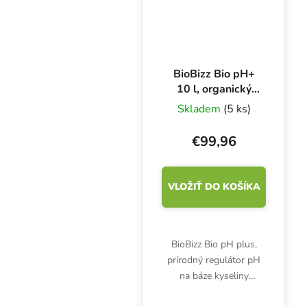
BioBizz Bio pH+
10 l, organický
regulátor pH
Skladem
(5 ks)
€99,96
VLOŽIŤ DO KOŠÍKA
BioBizz Bio pH plus,
prírodný regulátor pH
na báze kyseliny
humínovej, je vhodný na