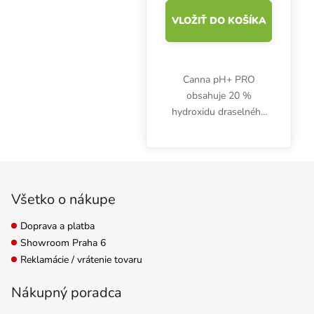
VLOŽIŤ DO KOŠÍKA
Canna pH+ PRO
obsahuje 20 %
hydroxidu draselného
KOH, ktorý umožňuje
zvýšiť pH malty až o 20
%.
Zápätie
Všetko o nákupe
Doprava a platba
Showroom Praha 6
Reklamácie / vrátenie tovaru
Nákupný poradca