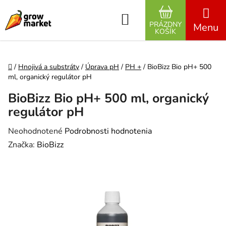
Prejsť na obsah
Hľadať
PRÁZDNY
NÁKUPNÝ K
KOŠÍK
Domov
/
Hnojivá a substráty
/
Úprava pH
/
PH +
/
BioBizz Bio pH+ 500
ml, organický regulátor pH
BioBizz Bio pH+ 500 ml, organický
regulátor pH
Priemerné hodnotenie produktu je 0,0 z 5 hviezdičiek.
Neohodnotené
Podrobnosti hodnotenia
Značka:
BioBizz