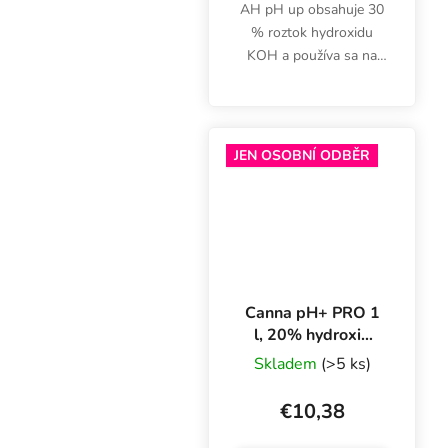
AH pH up obsahuje 30
% roztok hydroxidu
KOH a používa sa na
zvýšenie pH zálievky
počas obdobia rastu a
kvitnutia. pH plus
Advanced Hydroponics.
JEN OSOBNÍ ODBĚR
Canna pH+ PRO 1
l, 20% hydroxid
draselný
Skladem
(>5 ks)
€10,38