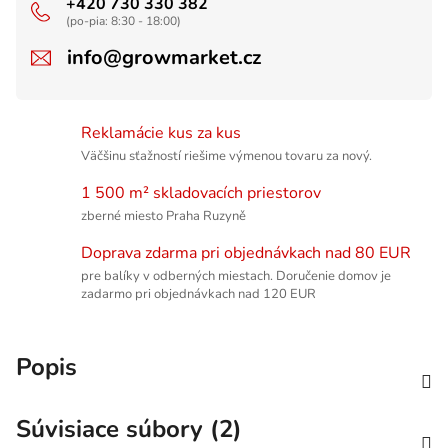
+420 730 330 382
(po-pia: 8:30 - 18:00)
info@growmarket.cz
Reklamácie kus za kus
Väčšinu sťažností riešime výmenou tovaru za nový.
1 500 m² skladovacích priestorov
zberné miesto Praha Ruzyně
Doprava zdarma pri objednávkach nad 80 EUR
pre balíky v odberných miestach. Doručenie domov je
zadarmo pri objednávkach nad 120 EUR
Popis
Súvisiace súbory (2)