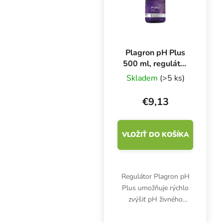
Plagron pH Plus
500 ml, regulátor
pH
Skladem
(>5 ks)
€9,13
VLOŽIŤ DO KOŠÍKA
Regulátor Plagron pH
Plus umožňuje rýchlo
zvýšiť pH živného
roztoku na optimálnu
úroveň, ktorá je