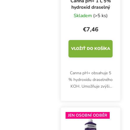
Canna pH+ 1 l, 5%
hydroxid draselný
Skladem
(>5 ks)
€7,46
VLOŽIŤ DO KOŠÍKA
Canna pH+ obsahuje 5
% hydroxidu draselného
KOH. Umožňuje zvýšiť
pH vrchnej zálievky
maximálne o 5 %.
JEN OSOBNÍ ODBĚR