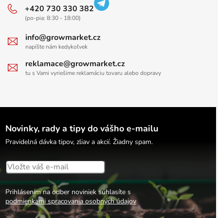
+420 730 330 382
(po-pia: 8:30 - 18:00)
info@growmarket.cz
napíšte nám kedykoľvek
reklamace@growmarket.cz
tu s Vami vyriešime reklamáciu tovaru alebo dopravy
Novinky, rady a tipy do vášho e-mailu
Pravidelná dávka tipov, zliav a akcií. Žiadny spam.
Prihlásením na odber noviniek súhlasíte s
podmienkami spracovania osobných údajov