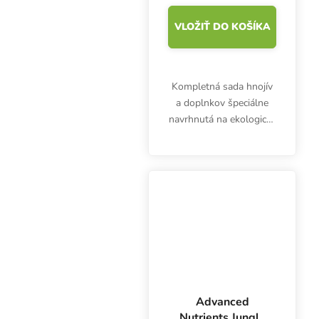
VLOŽIŤ DO KOŠÍKA
Kompletná sada hnojív
a doplnkov špeciálne
navrhnutá na ekologické
pestovanie 5 až 10
rastlín v pôdnom
substráte. Na rozdiel od
prvej verzie neobsahuje
Biotabs Starterkit...
Advanced
Nutrients Jungle