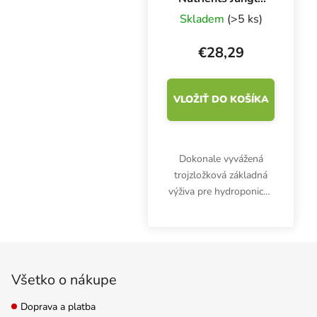
Juice Grow-
Skladem
(>5 ks)
Bloom-Micro 3x1
l, sada hnojív
€28,29
VLOŽIŤ DO KOŠÍKA
Dokonale vyvážená
trojzložková základná
výživa pre hydroponické
pestovanie v cenovo
výhodnej súprave. Rad
Advanced Nutrients
Zápätie
Jungle Juice Grow-
Bloom-Micro poskytuje
Všetko o nákupe
rastlinám...
Doprava a platba