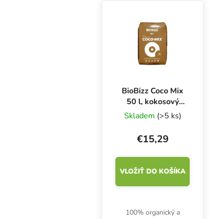
týždňoch. Podporuje
produktívne koreňové...
BioBizz Coco Mix
50 l, kokosový
substrát
Skladem
(>5 ks)
€15,29
VLOŽIŤ DO KOŠÍKA
100% organický a