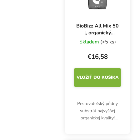
BioBizz All Mix 50
l, organický
substrát
Skladem
(>5 ks)
€16,58
VLOŽIŤ DO KOŠÍKA
Pestovateľský pôdny
substrát najvyššej
organickej kvality!
BioBizz All Mix 50 l
poskytne živiny vo fáze
rastu a v nasledujúcich