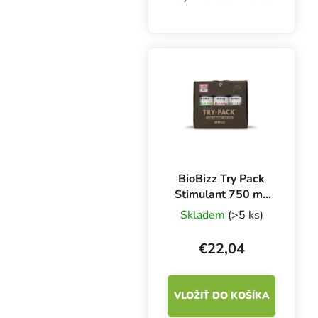
Bio Grow a Bio Bloom a
stimulátora kvetov Top
Max.
BioBizz Try Pack
Stimulant 750 ml,
sada stimulátorov
Skladem
(>5 ks)
€22,04
VLOŽIŤ DO KOŠÍKA