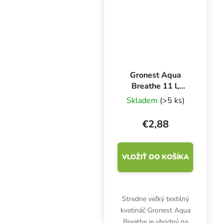
vzduchu. Gramáž 250
g/m2. Bez...
Gronest Aqua
Breathe 11 l,
textilný kvetináč
Skladem
(>5 ks)
20x20x27 cm
€2,88
VLOŽIŤ DO KOŠÍKA
Stredne veľký textilný
kvetináč Gronest Aqua
Breathe je vhodný na