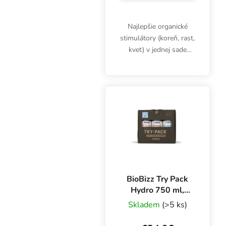
Najlepšie organické
stimulátory (koreň, rast,
kvet) v jednej sade
BioBizz Try Pack
Stimulant. Koreňová
šťava, Alg A Mic, Top
Max pre maximálnu
vitalitu rastlín.
BioBizz Try Pack
Hydro 750 ml,
sada hnojív
Skladem
(>5 ks)