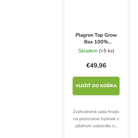
Plagron Top Grow
Box 100%
Natural, sada
Skladem
(>5 ks)
hnojív
€49,96
VLOŽIŤ DO KOŠÍKA
Zvýhodnená sada hnojív
na pestovanie byliniek v
pôdnom substráte na
ploche 1 m2. Plagron