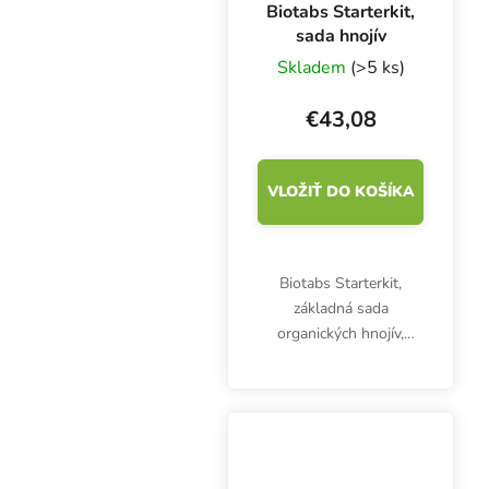
Biotabs Starterkit,
sada hnojív
Skladem
(>5 ks)
€43,08
VLOŽIŤ DO KOŠÍKA
Biotabs Starterkit,
základná sada
organických hnojív,
obsahuje päť produktov
Bactrex, Mycotrex,
Orgatrex, Startrex a
Biotabs tablety.