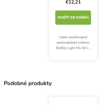
€12,21
VLOŽIŤ DO KOŠÍKA
Ľahko predhnojené
pestovateľské médium
BioBizz Light Mix 50 l s
perlitom je vhodné na
pestovanie organických
byliniek vo vegánskej
kvalite. Obsahuje živiny
len počas prvého...
Podobné produkty