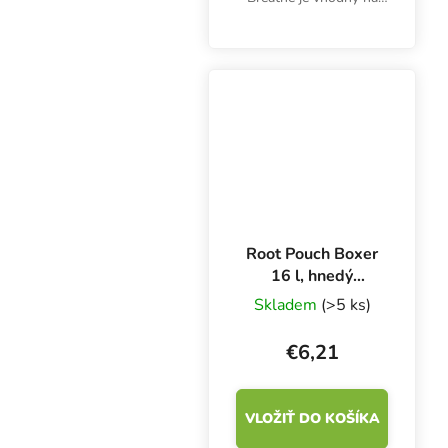
pestovanie byliniek v
interiéri aj exteriéri vo
všetkých substrátoch.
Silný koreňový systém,
optimálne...
Root Pouch Boxer
16 l, hnedý
textilný kvetináč
Skladem
(>5 ks)
28x26 cm
€6,21
VLOŽIŤ DO KOŠÍKA