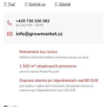
Tlač
Opýtať sa
Zdieľať
+420 730 330 382
(po-pia: 8:30 - 18:00)
info@growmarket.cz
Reklamácie kus za kus
Väčšinu sťažností riešime výmenou tovaru za nový.
1 500 m² skladovacích priestorov
zberné miesto Praha Ruzyně
Doprava zdarma pri objednávkach nad 80 EUR
pre balíky v odberných miestach. Doručenie domov je
zadarmo pri objednávkach nad 120 EUR