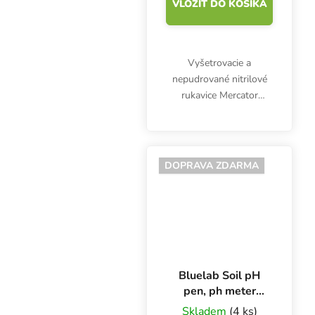
VLOŽIŤ DO KOŠÍKA
Vyšetrovacie a
nepudrované nitrilové
rukavice Mercator
Nitrylex Classic BLUE L,
100 ks. Sú klasifikované
ako zdravotnícky
výrobok triedy I a
DOPRAVA ZDARMA
osobné ochranné
prostriedky...
Bluelab Soil pH
pen, ph meter
substrátu
Skladem
(4 ks)