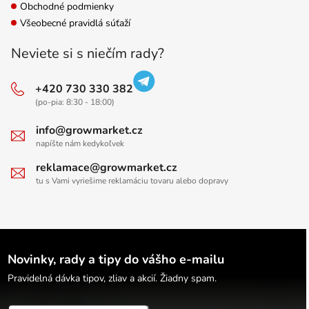
Obchodné podmienky
Všeobecné pravidlá súťaží
Neviete si s niečím rady?
+420 730 330 382
(po-pia: 8:30 - 18:00)
info@growmarket.cz
napíšte nám kedykoľvek
reklamace@growmarket.cz
tu s Vami vyriešime reklamáciu tovaru alebo dopravy
Novinky, rady a tipy do vášho e-mailu
Pravidelná dávka tipov, zliav a akcií. Žiadny spam.