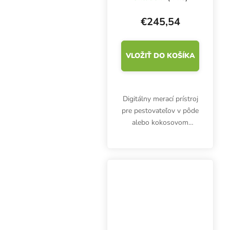
€245,54
VLOŽIŤ DO KOŠÍKA
Digitálny merací prístroj
pre pestovateľov v pôde
alebo kokosovom
substráte. Vodotesný
pH meter Bluelab pH
Pen SOIL pracuje s
dvojbodovou kalibráciou
a automatickou
teplotnou...