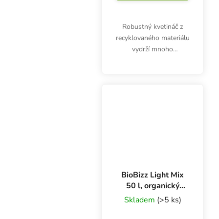
Robustný kvetináč z
recyklovaného materiálu
vydrží mnoho
pestovateľských cyklov.
Koreňové puzdro Root
Pouch Boxer 16 l s
držadlami na
jednoduché prenášanie
zaručuje dokonalý...
BioBizz Light Mix
50 l, organický
substrát
Skladem
(>5 ks)