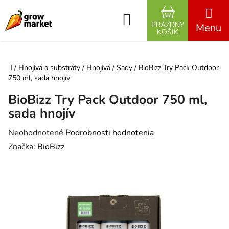
Prejsť na obsah
Hľadať
PRÁZDNY
NÁKUPNÝ K
KOŠÍK
Domov
/
Hnojivá a substráty
/
Hnojivá
/
Sady
/
BioBizz Try Pack Outdoor
750 ml, sada hnojív
BioBizz Try Pack Outdoor 750 ml,
sada hnojív
Priemerné hodnotenie produktu je 0,0 z 5 hviezdičiek.
Neohodnotené
Podrobnosti hodnotenia
Značka:
BioBizz