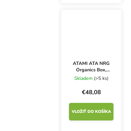
Top Grow Box 100%
Natural obsahuje všetko
potrebné na 1
pestovateľský cyklus.
ATAMI ATA NRG
Organics Box,
sada hnojív
Skladem
(>5 ks)
€48,08
VLOŽIŤ DO KOŠÍKA