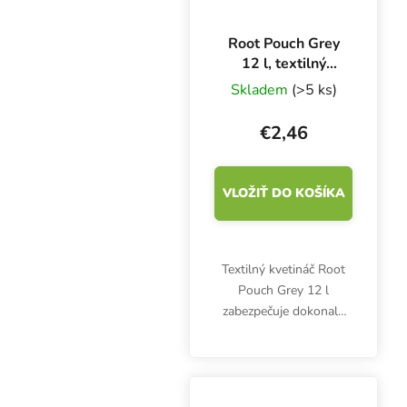
Root Pouch Grey
12 l, textilný
kvetináč 25x21
Skladem
(>5 ks)
cm
€2,46
VLOŽIŤ DO KOŠÍKA
Textilný kvetináč Root
Pouch Grey 12 l
zabezpečuje dokonalý
koreňový systém s
množstvom koreňových
vláskov, čím zlepšuje
príjem živín, vody a