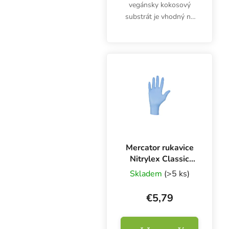
vegánsky kokosový
substrát je vhodný na
pestovanie byliniek
vonku aj v interiéri.
Neobsahuje žiadne
živiny. Rastliny v zmesi
BioBizz Coco Mix by sa
mali kŕmiť...
Mercator rukavice
Nitrylex Classic
BLUE L, 100 ks
Skladem
(>5 ks)
€5,79