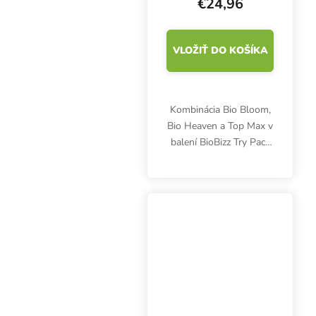
€24,96
VLOŽIŤ DO KOŠÍKA
Kombinácia Bio Bloom,
Bio Heaven a Top Max v
balení BioBizz Try Pack
Hydro je veľmi vhodná
na hydroponické
pestovanie v inertných
substrátoch.