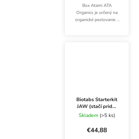
Box Atami ATA
Organics je určený na
organické pestovanie v
pôde.
Biotabs Starterkit
JAW (stačí pridať
vodu), sada hnojív
Skladem
(>5 ks)
€44,88