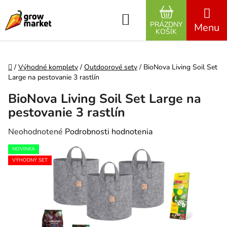
Prejsť na obsah
Hľadať
PRÁZDNY
NÁKUPNÝ K
KOŠÍK
Domov
/
Výhodné komplety
/
Outdoorové sety
/
BioNova Living Soil Set
Large na pestovanie 3 rastlín
BioNova Living Soil Set Large na
pestovanie 3 rastlín
Priemerné hodnotenie produktu je 0,0 z 5 hviezdičiek.
Neohodnotené
Podrobnosti hodnotenia
NOVINKA
VÝHODNÝ SET