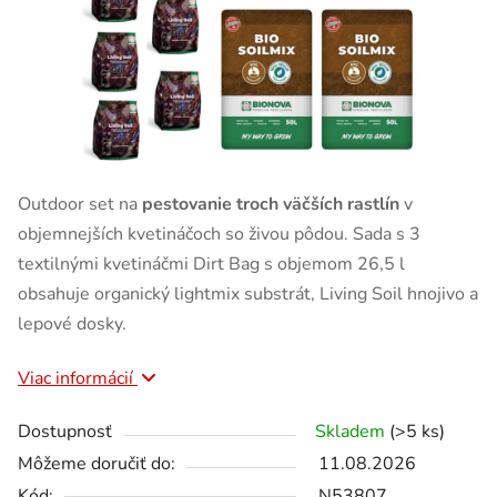
Outdoor set na
pestovanie troch väčších rastlín
v
objemnejších kvetináčoch so živou pôdou. Sada s 3
textilnými kvetináčmi Dirt Bag s objemom 26,5 l
obsahuje organický lightmix substrát, Living Soil hnojivo a
lepové dosky.
Viac informácií
Dostupnosť
Skladem
(>5 ks)
Môžeme doručiť do:
11.08.2026
Kód:
N53807